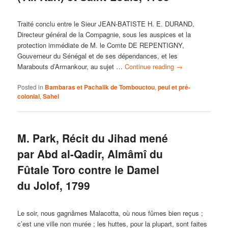
Traité conclu entre le Sieur JEAN-BATISTE H. E. DURAND,
Directeur général de la Compagnie, sous les auspices et la
protection immédiate de M. le Comte DE REPENTIGNY,
Gouverneur du Sénégal et de ses dépendances, et les
Marabouts d’Armankour, au sujet …
Continue reading
→
Posted in
Bambaras et Pachalik de Tombouctou
,
peul et pré-
colonial
,
Sahel
M. Park, Récit du Jihad mené
par Abd al-Qadir, Almâmî du
Fûtale Toro contre le Damel
du Jolof, 1799
Le soir, nous gagnâmes Malacotta, où nous fûmes bien reçus ;
c’est une ville non murée ; les huttes, pour la plupart, sont faites