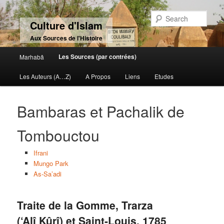
Sear
Culture d'Islam
Aux Sources de l'Histoire
Main menu
Les Sources (par contrées)
Marhabâ
Skip to primary content
Skip to secondary content
Les Auteurs (A…Z)
A Propos
Liens
Etudes
Bambaras et Pachalik de
Tombouctou
Ifrani
Mungo Park
As-Sa’adi
Traite de la Gomme, Trarza
(‘Alî Kûrî) et Saint-Louis, 1785