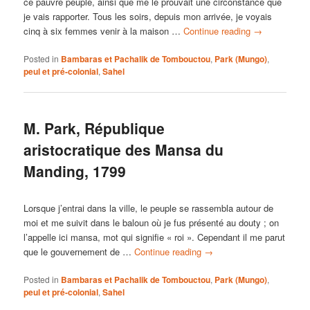
ce pauvre peuple, ainsi que me le prouvait une circonstance que
je vais rapporter. Tous les soirs, depuis mon arrivée, je voyais
cinq à six femmes venir à la maison …
Continue reading
→
Posted in
Bambaras et Pachalik de Tombouctou
,
Park (Mungo)
,
peul et pré-colonial
,
Sahel
M. Park, République
aristocratique des Mansa du
Manding, 1799
Lorsque j’entrai dans la ville, le peuple se rassembla autour de
moi et me suivit dans le baloun où je fus présenté au douty ; on
l’appelle ici mansa, mot qui signifie « roi ». Cependant il me parut
que le gouvernement de …
Continue reading
→
Posted in
Bambaras et Pachalik de Tombouctou
,
Park (Mungo)
,
peul et pré-colonial
,
Sahel