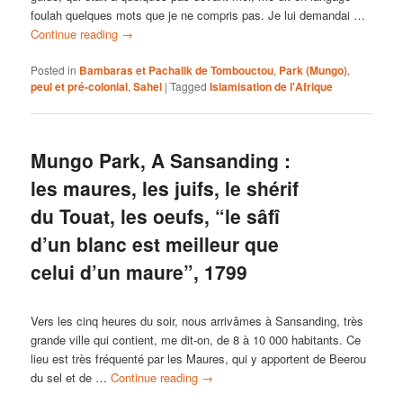
foulah quelques mots que je ne compris pas. Je lui demandai …
Continue reading
→
Posted in
Bambaras et Pachalik de Tombouctou
,
Park (Mungo)
,
peul et pré-colonial
,
Sahel
|
Tagged
Islamisation de l'Afrique
Mungo Park, A Sansanding :
les maures, les juifs, le shérif
du Touat, les oeufs, “le sâfî
d’un blanc est meilleur que
celui d’un maure”, 1799
Vers les cinq heures du soir, nous arrivâmes à Sansanding, très
grande ville qui contient, me dit-on, de 8 à 10 000 habitants. Ce
lieu est très fréquenté par les Maures, qui y apportent de Beerou
du sel et de …
Continue reading
→