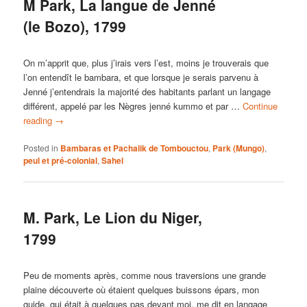
M Park, La langue de Jenné
(le Bozo), 1799
On m’apprit que, plus j’irais vers l’est, moins je trouverais que
l’on entendît le bambara, et que lorsque je serais parvenu à
Jenné j’entendrais la majorité des habitants parlant un langage
différent, appelé par les Nègres jenné kummo et par …
Continue
reading
→
Posted in
Bambaras et Pachalik de Tombouctou
,
Park (Mungo)
,
peul et pré-colonial
,
Sahel
M. Park, Le Lion du Niger,
1799
Peu de moments après, comme nous traversions une grande
plaine découverte où étaient quelques buissons épars, mon
guide, qui était à quelques pas devant moi, me dit en langage