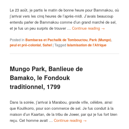
Le 23 août, je partis le matin de bonne heure pour Bammakou, où
j’arrivai vers les cinq heures de l’après-midi. J’avais beaucoup
entendu parler de Bammakou comme d’un grand marché de sel,
et je fus un peu surpris de trouver …
Continue reading
→
Posted in
Bambaras et Pachalik de Tombouctou
,
Park (Mungo)
,
peul et pré-colonial
,
Sahel
|
Tagged
Islamisation de l'Afrique
Mungo Park, Banlieue de
Bamako, le Fondouk
traditionnel, 1799
Dans la soirée, j’arrivai à Marabou, grande ville, célèbre, ainsi
que Koulikorro, pour son commerce de sel. Je fus conduit à la
maison d’un Kaartan, de la tribu de Jower, par qui je fus fort bien
reçu. Cet homme avait …
Continue reading
→