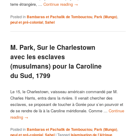
terre étrangère, …
Continue reading
→
Posted in
Bambaras et Pachalik de Tombouctou
,
Park (Mungo)
,
peul et pré-colonial
,
Sahel
M. Park, Sur le Charlestown
avec les esclaves
(musulmans) pour la Caroline
du Sud, 1799
Le 15, le Charlestown, vaisseau américain commandé par M.
Charles Harris, entra dans la rivière. Il venait chercher des
esclaves, se proposant de toucher à Gorée pour s’en pourvoir et
de se rendre de là à la Caroline méridionale. Comme …
Continue
reading
→
Posted in
Bambaras et Pachalik de Tombouctou
,
Park (Mungo)
,
peul et pré-colonial
,
Sahel
|
Tagged
Islamisation de l'Afrique