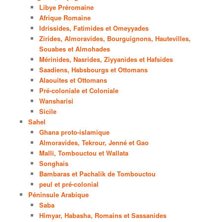
Libye Préromaine
Afrique Romaine
Idrissides, Fatimides et Omeyyades
Zirides, Almoravides, Bourguignons, Hautevilles,
Souabes et Almohades
Mérinides, Nasrides, Ziyyanides et Hafsides
Saadiens, Habsbourgs et Ottomans
Alaouites et Ottomans
Pré-coloniale et Coloniale
Wansharisi
Sicile
Sahel
Ghana proto-islamique
Almoravides, Tekrour, Jenné et Gao
Malli, Tombouctou et Wallata
Songhais
Bambaras et Pachalik de Tombouctou
peul et pré-colonial
Péninsule Arabique
Saba
Himyar, Habasha, Romains et Sassanides