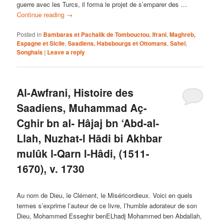
guerre avec les Turcs, il forma le projet de s’emparer des …
Continue reading
→
Posted in
Bambaras et Pachalik de Tombouctou
,
Ifrani
,
Maghreb,
Espagne et Sicile
,
Saadiens, Habsbourgs et Ottomans
,
Sahel
,
Songhais
|
Leave a reply
Al-Awfrani, Histoire des
Saadiens, Muhammad Aç-
Cghir bn al- Hâjaj bn ‘Abd-al-
Llah, Nuzhat-l Hādi bi Akhbar
mulûk l-Qarn l-Hâdi, (1511-
1670), v. 1730
Au nom de Dieu, le Clément, le Miséricordieux. Voici en quels
termes s’exprime l’auteur de ce livre, l’humble adorateur de son
Dieu, Mohammed Esseghir benELhadj Mohammed ben Abdallah,