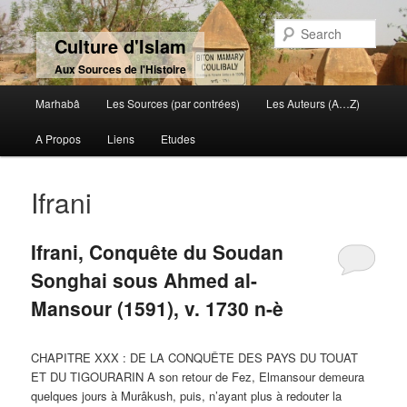
Sear
Culture d'Islam
Aux Sources de l'Histoire
Main menu
Marhabâ
Les Sources (par contrées)
Les Auteurs (A…Z)
Skip to primary content
Skip to secondary content
A Propos
Liens
Etudes
Ifrani
Ifrani, Conquête du Soudan
Songhai sous Ahmed al-
Mansour (1591), v. 1730 n-è
CHAPITRE XXX : DE LA CONQUÊTE DES PAYS DU TOUAT
ET DU TIGOURARIN A son retour de Fez, Elmansour demeura
quelques jours à Murâkush, puis, n’ayant plus à redouter la