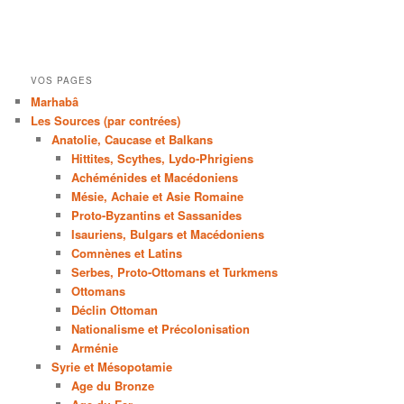
VOS PAGES
Marhabâ
Les Sources (par contrées)
Anatolie, Caucase et Balkans
Hittites, Scythes, Lydo-Phrigiens
Achéménides et Macédoniens
Mésie, Achaie et Asie Romaine
Proto-Byzantins et Sassanides
Isauriens, Bulgars et Macédoniens
Comnènes et Latins
Serbes, Proto-Ottomans et Turkmens
Ottomans
Déclin Ottoman
Nationalisme et Précolonisation
Arménie
Syrie et Mésopotamie
Age du Bronze