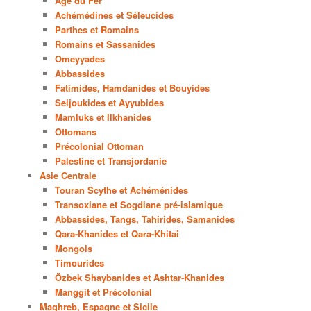
Age du Fer
Achémédines et Séleucides
Parthes et Romains
Romains et Sassanides
Omeyyades
Abbassides
Fatimides, Hamdanides et Bouyides
Seljoukides et Ayyubides
Mamluks et Ilkhanides
Ottomans
Précolonial Ottoman
Palestine et Transjordanie
Asie Centrale
Touran Scythe et Achéménides
Transoxiane et Sogdiane pré-islamique
Abbassides, Tangs, Tahirides, Samanides
Qara-Khanides et Qara-Khitai
Mongols
Timourides
Özbek Shaybanides et Ashtar-Khanides
Manggit et Précolonial
Maghreb, Espagne et Sicile