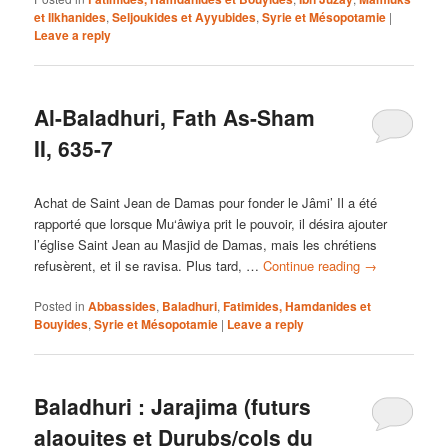
et Ilkhanides
,
Seljoukides et Ayyubides
,
Syrie et Mésopotamie
|
Leave a reply
Al-Baladhuri, Fath As-Sham
II, 635-7
Achat de Saint Jean de Damas pour fonder le Jâmi’ Il a été
rapporté que lorsque Mu‘âwiya prit le pouvoir, il désira ajouter
l’église Saint Jean au Masjid de Damas, mais les chrétiens
refusèrent, et il se ravisa. Plus tard, …
Continue reading
→
Posted in
Abbassides
,
Baladhuri
,
Fatimides, Hamdanides et
Bouyides
,
Syrie et Mésopotamie
|
Leave a reply
Baladhuri : Jarajima (futurs
alaouites et Durubs/cols du