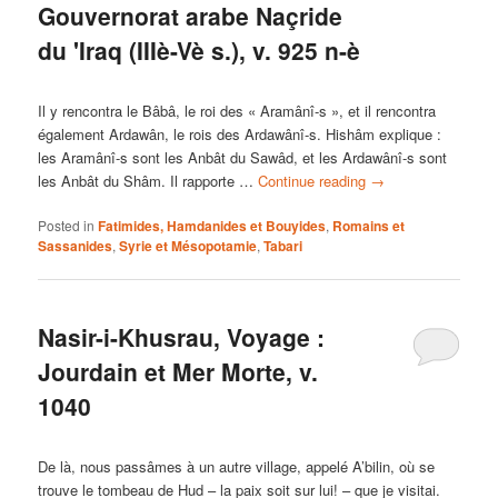
Gouvernorat arabe Naçride
du 'Iraq (IIIè-Vè s.), v. 925 n-è
Il y rencontra le Bâbâ, le roi des « Aramânî-s », et il rencontra
également Ardawân, le rois des Ardawânî-s. Hishâm explique :
les Aramânî-s sont les Anbât du Sawâd, et les Ardawânî-s sont
les Anbât du Shâm. Il rapporte …
Continue reading
→
Posted in
Fatimides, Hamdanides et Bouyides
,
Romains et
Sassanides
,
Syrie et Mésopotamie
,
Tabari
Nasir-i-Khusrau, Voyage :
Jourdain et Mer Morte, v.
1040
De là, nous passâmes à un autre village, appelé A’bilin, où se
trouve le tombeau de Hud – la paix soit sur lui! – que je visitai.