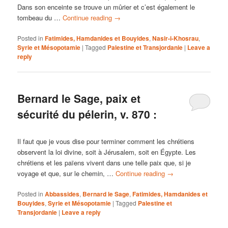
Dans son enceinte se trouve un mûrier et c’est également le
tombeau du …
Continue reading
→
Posted in
Fatimides, Hamdanides et Bouyides
,
Nasir-i-Khosrau
,
Syrie et Mésopotamie
|
Tagged
Palestine et Transjordanie
|
Leave a
reply
Bernard le Sage, paix et
sécurité du pélerin, v. 870 :
Il faut que je vous dise pour terminer comment les chrétiens
observent la loi divine, soit à Jérusalem, soit en Égypte. Les
chrétiens et les païens vivent dans une telle paix que, si je
voyage et que, sur le chemin, …
Continue reading
→
Posted in
Abbassides
,
Bernard le Sage
,
Fatimides, Hamdanides et
Bouyides
,
Syrie et Mésopotamie
|
Tagged
Palestine et
Transjordanie
|
Leave a reply