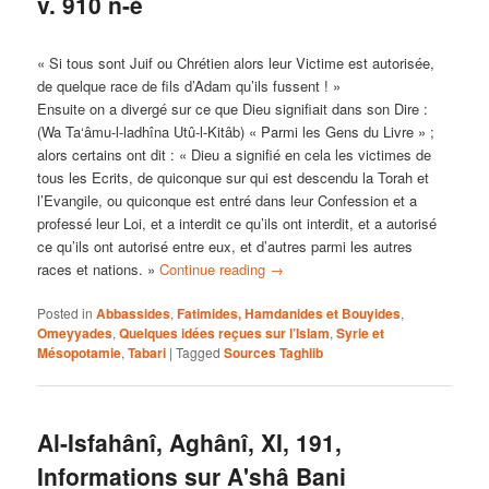
v. 910 n-è
« Si tous sont Juif ou Chrétien alors leur Victime est autorisée,
de quelque race de fils d’Adam qu’ils fussent ! »
Ensuite on a divergé sur ce que Dieu signifiait dans son Dire :
(Wa Ta‘âmu-l-ladhîna Utû-l-Kitâb) « Parmi les Gens du Livre » ;
alors certains ont dit : « Dieu a signifié en cela les victimes de
tous les Ecrits, de quiconque sur qui est descendu la Torah et
l’Evangile, ou quiconque est entré dans leur Confession et a
professé leur Loi, et a interdit ce qu’ils ont interdit, et a autorisé
ce qu’ils ont autorisé entre eux, et d’autres parmi les autres
races et nations. »
Continue reading
→
Posted in
Abbassides
,
Fatimides, Hamdanides et Bouyides
,
Omeyyades
,
Quelques idées reçues sur l’Islam
,
Syrie et
Mésopotamie
,
Tabari
|
Tagged
Sources Taghlib
Al-Isfahânî, Aghânî, XI, 191,
Informations sur A'shâ Bani