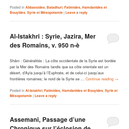
Posted in
Abbassides
,
Baladhuri
,
Fatimides, Hamdanides et
Bouyides
,
Syrie et Mésopotamie
|
Leave a reply
Al-Istakhri : Syrie, Jazira, Mer
des Romains, v. 950 n-è
Shâm : Généralités : La côte occidentale de la Syrie est bordée
par la Mer des Romains tandis que sa côte orientale est un
désert, d’Ayla jusqu’à l’Euphrate, et de celui-ci jusqu’aux
frontières romaines; le nord de la Syrie se …
Continue reading
→
Posted in
Al-Istakhri
,
Fatimides, Hamdanides et Bouyides
,
Syrie et
Mésopotamie
|
Leave a reply
Assemani, Passage d’une
Chronique sur l’éclosion de