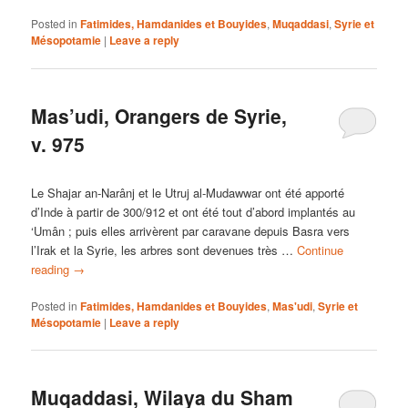
Posted in
Fatimides, Hamdanides et Bouyides
,
Muqaddasi
,
Syrie et
Mésopotamie
|
Leave a reply
Mas’udi, Orangers de Syrie,
v. 975
Le Shajar an-Narânj et le Utruj al-Mudawwar ont été apporté
d’Inde à partir de 300/912 et ont été tout d’abord implantés au
‘Umân ; puis elles arrivèrent par caravane depuis Basra vers
l’Irak et la Syrie, les arbres sont devenues très …
Continue
reading
→
Posted in
Fatimides, Hamdanides et Bouyides
,
Mas'udi
,
Syrie et
Mésopotamie
|
Leave a reply
Muqaddasi, Wilaya du Sham