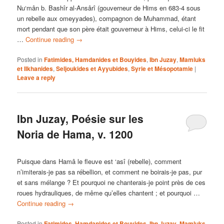
Nu‘mân b. Bashîr al-Ansârî (gouverneur de Hims en 683-4 sous
un rebelle aux omeyyades), compagnon de Muhammad, étant
mort pendant que son père était gouverneur à Hims, celui-ci le fit
…
Continue reading
→
Posted in
Fatimides, Hamdanides et Bouyides
,
Ibn Juzay
,
Mamluks
et Ilkhanides
,
Seljoukides et Ayyubides
,
Syrie et Mésopotamie
|
Leave a reply
Ibn Juzay, Poésie sur les
Noria de Hama, v. 1200
Puisque dans Hamâ le fleuve est ‘asî (rebelle), comment
n’imiterais-je pas sa rébellion, et comment ne boirais-je pas, pur
et sans mélange ? Et pourquoi ne chanterais-je point près de ces
roues hydrauliques, de même qu’elles chantent ; et pourquoi …
Continue reading
→
Posted in
Fatimides, Hamdanides et Bouyides
,
Ibn Juzay
,
Mamluks