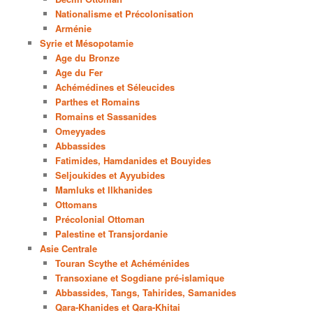
Nationalisme et Précolonisation
Arménie
Syrie et Mésopotamie
Age du Bronze
Age du Fer
Achémédines et Séleucides
Parthes et Romains
Romains et Sassanides
Omeyyades
Abbassides
Fatimides, Hamdanides et Bouyides
Seljoukides et Ayyubides
Mamluks et Ilkhanides
Ottomans
Précolonial Ottoman
Palestine et Transjordanie
Asie Centrale
Touran Scythe et Achéménides
Transoxiane et Sogdiane pré-islamique
Abbassides, Tangs, Tahirides, Samanides
Qara-Khanides et Qara-Khitai