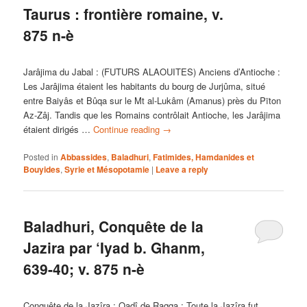
Taurus : frontière romaine, v.
875 n-è
Jarâjima du Jabal : (FUTURS ALAOUITES) Anciens d’Antioche :
Les Jarâjima étaient les habitants du bourg de Jurjûma, situé
entre Baiyâs et Bûqa sur le Mt al-Lukâm (Amanus) près du Pïton
Az-Zâj. Tandis que les Romains contrôlait Antioche, les Jarâjima
étaient dirigés …
Continue reading
→
Posted in
Abbassides
,
Baladhuri
,
Fatimides, Hamdanides et
Bouyides
,
Syrie et Mésopotamie
|
Leave a reply
Baladhuri, Conquête de la
Jazira par ‘Iyad b. Ghanm,
639-40; v. 875 n-è
Conquête de la Jazîra : Qadî de Raqqa : Toute la Jazîra fut