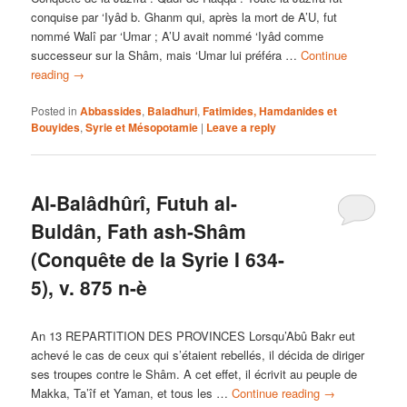
conquise par ‘Iyâd b. Ghanm qui, après la mort de A’U, fut
nommé Walî par ‘Umar ; A’U avait nommé ‘Iyâd comme
successeur sur la Shâm, mais ‘Umar lui préféra …
Continue
reading
→
Posted in
Abbassides
,
Baladhuri
,
Fatimides, Hamdanides et
Bouyides
,
Syrie et Mésopotamie
|
Leave a reply
Al-Balâdhûrî, Futuh al-
Buldân, Fath ash-Shâm
(Conquête de la Syrie I 634-
5), v. 875 n-è
An 13 REPARTITION DES PROVINCES Lorsqu’Abû Bakr eut
achevé le cas de ceux qui s’étaient rebellés, il décida de diriger
ses troupes contre le Shâm. A cet effet, il écrivit au peuple de
Makka, Ta’îf et Yaman, et tous les …
Continue reading
→