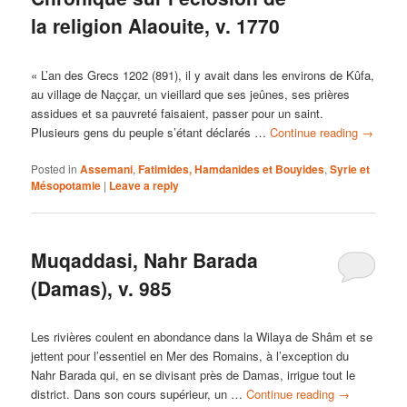
la religion Alaouite, v. 1770
« L’an des Grecs 1202 (891), il y avait dans les environs de Kûfa,
au village de Naççar, un vieillard que ses jeûnes, ses prières
assidues et sa pauvreté faisaient, passer pour un saint.
Plusieurs gens du peuple s’étant déclarés …
Continue reading
→
Posted in
Assemani
,
Fatimides, Hamdanides et Bouyides
,
Syrie et
Mésopotamie
|
Leave a reply
Muqaddasi, Nahr Barada
(Damas), v. 985
Les rivières coulent en abondance dans la Wilaya de Shâm et se
jettent pour l’essentiel en Mer des Romains, à l’exception du
Nahr Barada qui, en se divisant près de Damas, irrigue tout le
district. Dans son cours supérieur, un …
Continue reading
→