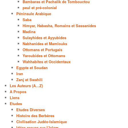
Bambaras et Pachalik de Tombouctou
peul et pré-colonial
Péninsule Arabique
Saba
Himyar, Habasha, Romains et Sassanides
Madina
Sulayhides et Ayyubides
Nabhanides et Mamlouks
Ottomans et Portugais
Yaroubides et Ottomans
Wahhabites et Occidentaux
Egypte et Soudan
Iran
Zanj et Swahili
Les Auteurs (A…Z)
A Propos
Liens
Etudes
Etudes Diverses
Histoire des Berbères
Civilisation Judéo-Islamique
Idées reçues sur l’Islam