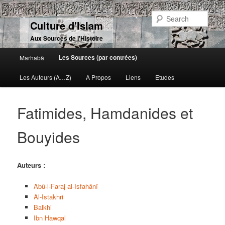
Sear
Culture d'Islam
Aux Sources de l'Histoire
Main menu
Les Sources (par contrées)
Marhabâ
Skip to primary content
Skip to secondary content
Les Auteurs (A…Z)
A Propos
Liens
Etudes
Fatimides, Hamdanides et
Bouyides
Auteurs :
Abû-l-Faraj al-Isfahânî
Al-Istakhri
Balkhi
Ibn Hawqal