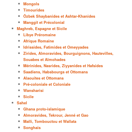
Mongols
Timourides
Özbek Shaybanides et Ashtar-Khanides
Manggit et Précolonial
Maghreb, Espagne et Sicile
Libye Préromaine
Afrique Romaine
Idrissides, Fatimides et Omeyyades
Zirides, Almoravides, Bourguignons, Hautevilles,
Souabes et Almohades
Mérinides, Nasrides, Ziyyanides et Hafsides
Saadiens, Habsbourgs et Ottomans
Alaouites et Ottomans
Pré-coloniale et Coloniale
Wansharisi
Sicile
Sahel
Ghana proto-islamique
Almoravides, Tekrour, Jenné et Gao
Malli, Tombouctou et Wallata
Songhais