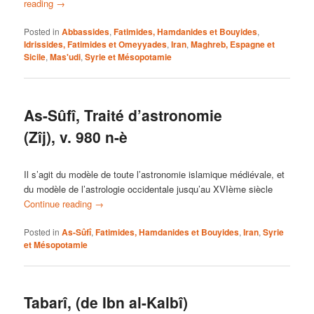
reading
→
Posted in
Abbassides
,
Fatimides, Hamdanides et Bouyides
,
Idrissides, Fatimides et Omeyyades
,
Iran
,
Maghreb, Espagne et
Sicile
,
Mas'udi
,
Syrie et Mésopotamie
As-Sûfî, Traité d’astronomie
(Zîj), v. 980 n-è
Il s’agit du modèle de toute l’astronomie islamique médiévale, et
du modèle de l’astrologie occidentale jusqu’au XVIème siècle
Continue reading
→
Posted in
As-Sûfî
,
Fatimides, Hamdanides et Bouyides
,
Iran
,
Syrie
et Mésopotamie
Tabarî, (de Ibn al-Kalbî)