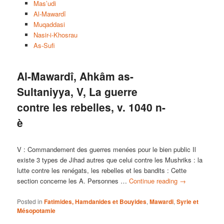
Mas’udi
Al-Mawardî
Muqaddasi
Nasir-i-Khosrau
As-Sufi
Al-Mawardî, Ahkâm as-
Sultaniyya, V, La guerre
contre les rebelles, v. 1040 n-
è
V : Commandement des guerres menées pour le bien public Il
existe 3 types de Jihad autres que celui contre les Mushriks : la
lutte contre les renégats, les rebelles et les bandits : Cette
section concerne les A. Personnes …
Continue reading
→
Posted in
Fatimides, Hamdanides et Bouyides
,
Mawardi
,
Syrie et
Mésopotamie