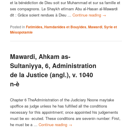
et la bénédiction de Dieu soit sur Muhammad et sur sa famille et
ses compagnons. Le Shaykh etImam Abu al-Hasan al-Mawardi
dit : Grâce soient rendues à Dieu …
Continue reading
→
Posted in
Fatimides, Hamdanides et Bouyides
,
Mawardi
,
Syrie et
Mésopotamie
Mawardi, Ahkam as-
Sultaniyya, 6, Administration
de la Justice (angl.), v. 1040
n-è
Chapter 6 TheAdministration of the Judiciary Noone maytake
upoffice as judge unless he has fulfilled all the conditions
necessary for this appointment; once appointed his judgements
must be ex- ecuted. These conditions are sevenin number: First,
he must be a …
Continue reading
→