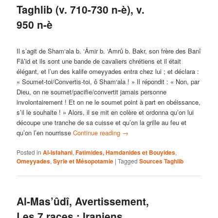
Taghlib (v. 710-730 n-è), v.
950 n-è
Il s’agit de Sham‘ala b. ‘Âmir b. ‘Amrû b. Bakr, son frère des Banî
Fâ’id et ils sont une bande de cavaliers chrétiens et il était
élégant, et l’un des kalife omeyyades entra chez lui ; et déclara :
« Soumet-toi/Convertis-toi, ô Sham‘ala ! » Il répondit : « Non, par
Dieu, on ne soumet/pacifie/convertit jamais personne
involontairement ! Et on ne le soumet point à part en obéissance,
s’il le souhaite ! » Alors, il se mit en colère et ordonna qu’on lui
découpe une tranche de sa cuisse et qu’on la grille au feu et
qu’on l’en nourrisse
Continue reading
→
Posted in
Al-Isfahani
,
Fatimides, Hamdanides et Bouyides
,
Omeyyades
,
Syrie et Mésopotamie
|
Tagged
Sources Taghlib
Al-Mas’ûdî, Avertissement,
Les 7 races : Iraniens,