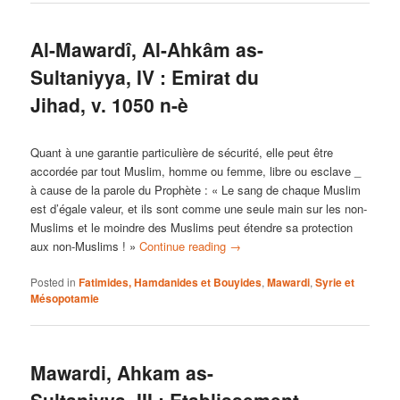
Al-Mawardî, Al-Ahkâm as-
Sultaniyya, IV : Emirat du
Jihad, v. 1050 n-è
Quant à une garantie particulière de sécurité, elle peut être
accordée par tout Muslim, homme ou femme, libre ou esclave _
à cause de la parole du Prophète : « Le sang de chaque Muslim
est d’égale valeur, et ils sont comme une seule main sur les non-
Muslims et le moindre des Muslims peut étendre sa protection
aux non-Muslims ! »
Continue reading
→
Posted in
Fatimides, Hamdanides et Bouyides
,
Mawardi
,
Syrie et
Mésopotamie
Mawardi, Ahkam as-
Sultaniyya, III : Etablissement