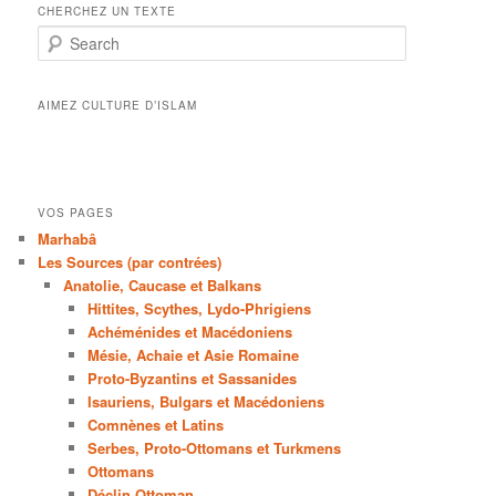
CHERCHEZ UN TEXTE
Search
AIMEZ CULTURE D’ISLAM
VOS PAGES
Marhabâ
Les Sources (par contrées)
Anatolie, Caucase et Balkans
Hittites, Scythes, Lydo-Phrigiens
Achéménides et Macédoniens
Mésie, Achaie et Asie Romaine
Proto-Byzantins et Sassanides
Isauriens, Bulgars et Macédoniens
Comnènes et Latins
Serbes, Proto-Ottomans et Turkmens
Ottomans
Déclin Ottoman