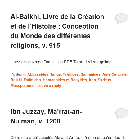
Al-Balkhi, Livre de la Création
et de l’Histoire : Conception
du Monde des différentes
religions, v. 915
Lisez cet ouvrage Tome 1 en PDF Tome II-VI sur gallica
Posted in
Abbassides, Tangs, Tahirides, Samanides
,
Asie Centrale
,
Balkhi
,
Fatimides, Hamdanides et Bouyides
,
Iran
,
Syrie et
Mésopotamie
|
Leave a reply
Ibn Juzzay, Ma’rrat-an-
Nu’man, v. 1200
Cette cité a été appelée Ma‘arat-An-Nu‘mân, parce qu’un des B.