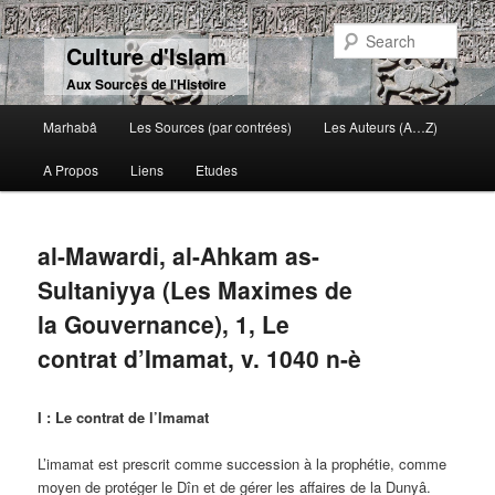
Sear
Culture d'Islam
Aux Sources de l'Histoire
Main menu
Marhabâ
Les Sources (par contrées)
Les Auteurs (A…Z)
Skip to primary content
Skip to secondary content
A Propos
Liens
Etudes
al-Mawardi, al-Ahkam as-
Sultaniyya (Les Maximes de
la Gouvernance), 1, Le
contrat d’Imamat, v. 1040 n-è
I : Le contrat de l’Imamat
L’imamat est prescrit comme succession à la prophétie, comme
moyen de protéger le Dîn et de gérer les affaires de la Dunyâ.