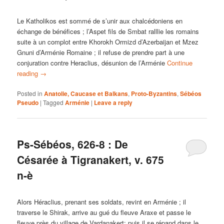
Le Katholikos est sommé de s’unir aux chalcédoniens en
échange de bénéfices ; l’Aspet fils de Smbat ralllie les romains
suite à un complot entre Khorokh Ormizd d’Azerbaijan et Mzez
Gnuni d’Arménie Romaine ; il refuse de prendre part à une
conjuration contre Heraclius, désunion de l’Arménie
Continue
reading
→
Posted in
Anatolie, Caucase et Balkans
,
Proto-Byzantins
,
Sébéos
Pseudo
|
Tagged
Arménie
|
Leave a reply
Ps-Sébéos, 626-8 : De
Césarée à Tigranakert, v. 675
n-è
Alors Héraclius, prenant ses soldats, revint en Arménie ; il
traverse le Shirak, arrive au gué du fleuve Araxe et passe le
fleuve près du village de Vardanakert; puis il se répand dans le