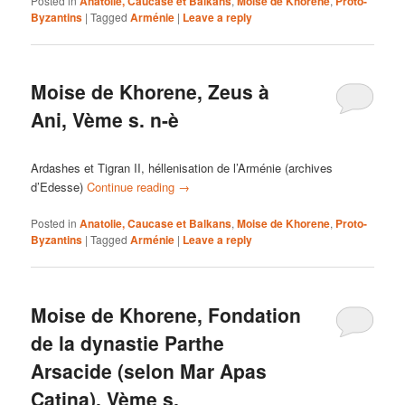
Posted in
Anatolie, Caucase et Balkans
,
Moise de Khorene
,
Proto-
Byzantins
|
Tagged
Arménie
|
Leave a reply
Moise de Khorene, Zeus à
Ani, Vème s. n-è
Ardashes et Tigran II, héllenisation de l’Arménie (archives
d’Edesse)
Continue reading
→
Posted in
Anatolie, Caucase et Balkans
,
Moise de Khorene
,
Proto-
Byzantins
|
Tagged
Arménie
|
Leave a reply
Moise de Khorene, Fondation
de la dynastie Parthe
Arsacide (selon Mar Apas
Catina), Vème s.