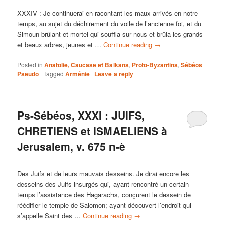
XXXIV : Je continuerai en racontant les maux arrivés en notre
temps, au sujet du déchirement du voile de l’ancienne foi, et du
Simoun brûlant et mortel qui souffla sur nous et brûla les grands
et beaux arbres, jeunes et …
Continue reading
→
Posted in
Anatolie, Caucase et Balkans
,
Proto-Byzantins
,
Sébéos
Pseudo
|
Tagged
Arménie
|
Leave a reply
Ps-Sébéos, XXXI : JUIFS,
CHRETIENS et ISMAELIENS à
Jerusalem, v. 675 n-è
Des Juifs et de leurs mauvais desseins. Je dirai encore les
desseins des Juifs insurgés qui, ayant rencontré un certain
temps l’assistance des Hagarachs, conçurent le dessein de
réédifier le temple de Salomon; ayant découvert l’endroit qui
s’appelle Saint des …
Continue reading
→