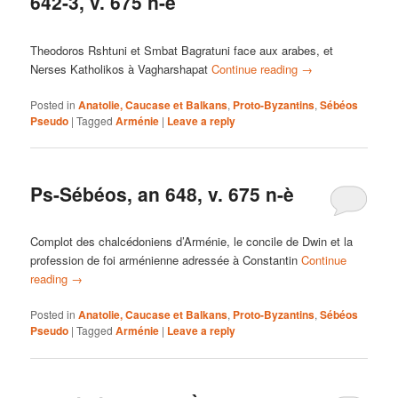
642-3, v. 675 n-è
Theodoros Rshtuni et Smbat Bagratuni face aux arabes, et
Nerses Katholikos à Vagharshapat
Continue reading
→
Posted in
Anatolie, Caucase et Balkans
,
Proto-Byzantins
,
Sébéos
Pseudo
|
Tagged
Arménie
|
Leave a reply
Ps-Sébéos, an 648, v. 675 n-è
Complot des chalcédoniens d’Arménie, le concile de Dwin et la
profession de foi arménienne adressée à Constantin
Continue
reading
→
Posted in
Anatolie, Caucase et Balkans
,
Proto-Byzantins
,
Sébéos
Pseudo
|
Tagged
Arménie
|
Leave a reply