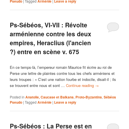
Pseudo
|
Tagged
Arménie
|
Leave a reply
Ps-Sébéos, VI-VII : Révolte
arménienne contre les deux
empires, Heraclius (l'ancien
?) entre en scène v. 675
En ce temps-là, l’empereur romain Maurice fit écrire au roi de
Perse une lettre de plaintes contre tous les chefs arméniens et
leurs troupes : « C’est une nation fourbe et indocile, disait-il ; ils
se trouvent entre nous et sont …
Continue reading
→
Posted in
Anatolie, Caucase et Balkans
,
Proto-Byzantins
,
Sébéos
Pseudo
|
Tagged
Arménie
|
Leave a reply
Ps-Sébéos : La Perse est en