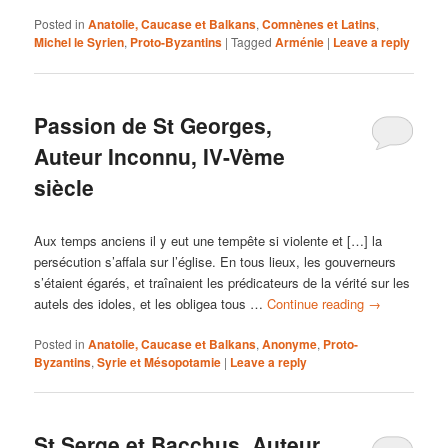
Posted in
Anatolie, Caucase et Balkans
,
Comnènes et Latins
,
Michel le Syrien
,
Proto-Byzantins
|
Tagged
Arménie
|
Leave a reply
Passion de St Georges,
Auteur Inconnu, IV-Vème
siècle
Aux temps anciens il y eut une tempête si violente et […] la
persécution s’affala sur l’église. En tous lieux, les gouverneurs
s’étaient égarés, et traînaient les prédicateurs de la vérité sur les
autels des idoles, et les obligea tous …
Continue reading
→
Posted in
Anatolie, Caucase et Balkans
,
Anonyme
,
Proto-
Byzantins
,
Syrie et Mésopotamie
|
Leave a reply
St Serge et Bacchus, Auteur