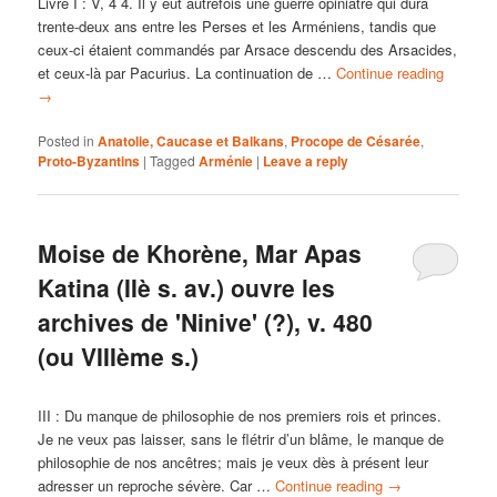
Livre I : V, 4 4. Il y eut autrefois une guerre opiniâtre qui dura
trente-deux ans entre les Perses et les Arméniens, tandis que
ceux-ci étaient commandés par Arsace descendu des Arsacides,
et ceux-là par Pacurius. La continuation de …
Continue reading
→
Posted in
Anatolie, Caucase et Balkans
,
Procope de Césarée
,
Proto-Byzantins
|
Tagged
Arménie
|
Leave a reply
Moise de Khorène, Mar Apas
Katina (IIè s. av.) ouvre les
archives de 'Ninive' (?), v. 480
(ou VIIIème s.)
III : Du manque de philosophie de nos premiers rois et princes.
Je ne veux pas laisser, sans le flétrir d’un blâme, le manque de
philosophie de nos ancêtres; mais je veux dès à présent leur
adresser un reproche sévère. Car …
Continue reading
→