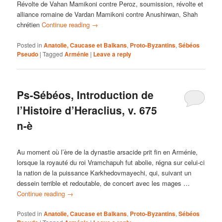
Révolte de Vahan Mamikoni contre Peroz, soumission, révolte et
alliance romaine de Vardan Mamikoni contre Anushirwan, Shah
chrétien
Continue reading
→
Posted in
Anatolie, Caucase et Balkans
,
Proto-Byzantins
,
Sébéos
Pseudo
|
Tagged
Arménie
|
Leave a reply
Ps-Sébéos, Introduction de
l’Histoire d’Heraclius, v. 675
n-è
Au moment où l’ère de la dynastie arsacide prit fin en Arménie,
lorsque la royauté du roi Vramchapuh fut abolie, régna sur celui-ci
la nation de la puissance Karkhedovmayechi, qui, suivant un
dessein terrible et redoutable, de concert avec les mages …
Continue reading
→
Posted in
Anatolie, Caucase et Balkans
,
Proto-Byzantins
,
Sébéos