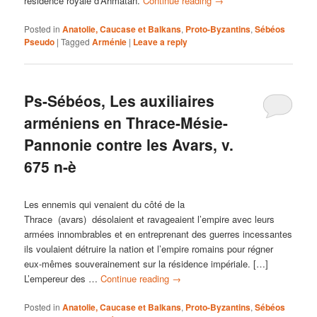
résidence royale d’Ahmatan.
Continue reading
→
Posted in
Anatolie, Caucase et Balkans
,
Proto-Byzantins
,
Sébéos
Pseudo
|
Tagged
Arménie
|
Leave a reply
Ps-Sébéos, Les auxiliaires
arméniens en Thrace-Mésie-
Pannonie contre les Avars, v.
675 n-è
Les ennemis qui venaient du côté de la
Thrace (avars) désolaient et ravageaient l’empire avec leurs
armées innombrables et en entreprenant des guerres incessantes
ils voulaient détruire la nation et l’empire romains pour régner
eux-mêmes souverainement sur la résidence impériale. […]
L’empereur des …
Continue reading
→
Posted in
Anatolie, Caucase et Balkans
,
Proto-Byzantins
,
Sébéos