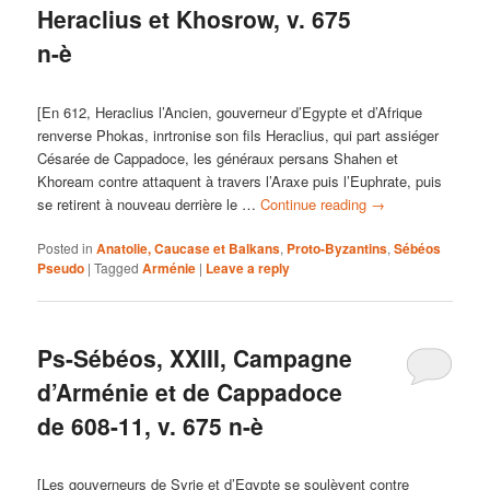
Heraclius et Khosrow, v. 675
n-è
[En 612, Heraclius l’Ancien, gouverneur d’Egypte et d’Afrique
renverse Phokas, inrtronise son fils Heraclius, qui part assiéger
Césarée de Cappadoce, les généraux persans Shahen et
Khoream contre attaquent à travers l’Araxe puis l’Euphrate, puis
se retirent à nouveau derrière le …
Continue reading
→
Posted in
Anatolie, Caucase et Balkans
,
Proto-Byzantins
,
Sébéos
Pseudo
|
Tagged
Arménie
|
Leave a reply
Ps-Sébéos, XXIII, Campagne
d’Arménie et de Cappadoce
de 608-11, v. 675 n-è
[Les gouverneurs de Syrie et d’Egypte se soulèvent contre