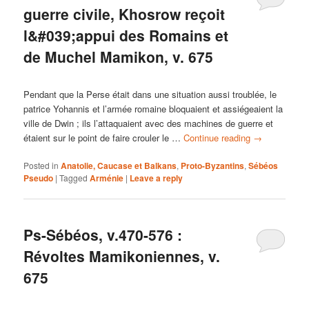
guerre civile, Khosrow reçoit
l&#039;appui des Romains et
de Muchel Mamikon, v. 675
Pendant que la Perse était dans une situation aussi troublée, le
patrice Yohannis et l’armée romaine bloquaient et assiégeaient la
ville de Dwin ; ils l’attaquaient avec des machines de guerre et
étaient sur le point de faire crouler le …
Continue reading
→
Posted in
Anatolie, Caucase et Balkans
,
Proto-Byzantins
,
Sébéos
Pseudo
|
Tagged
Arménie
|
Leave a reply
Ps-Sébéos, v.470-576 :
Révoltes Mamikoniennes, v.
675