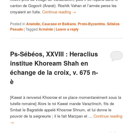
canton de Gogovit (Ararat). Roshik Vahan et l’armée perse les
croyaient en fuite.
Continue reading
→
Posted in
Anatolie, Caucase et Balkans
,
Proto-Byzantins
,
Sébéos
Pseudo
|
Tagged
Arménie
|
Leave a reply
Ps-Sébéos, XXVIII : Heraclius
institue Khoream Shah en
échange de la croix, v. 675 n-
è
[Kawat à renversé Khosrow et se place momentanément sous la
tutelle romaine] Alors le roi Kawat mande Varaztiroch, fils de
Smbat le Bagratide appelé Khosrow Shnum, et lui donne le
pouvoir de la seigneurie ; il le fait Marzpan et …
Continue reading
→