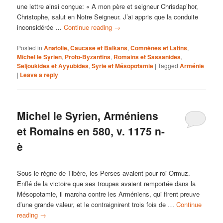
une lettre ainsi conçue: « A mon père et seigneur Chrisdap’hor,
Christophe, salut en Notre Seigneur. J’ai appris que la conduite
inconsidérée …
Continue reading
→
Posted in
Anatolie, Caucase et Balkans
,
Comnènes et Latins
,
Michel le Syrien
,
Proto-Byzantins
,
Romains et Sassanides
,
Seljoukides et Ayyubides
,
Syrie et Mésopotamie
|
Tagged
Arménie
|
Leave a reply
Michel le Syrien, Arméniens
et Romains en 580, v. 1175 n-
è
Sous le règne de Tibère, les Perses avaient pour roi Ormuz.
Enflé de la victoire que ses troupes avaient remportée dans la
Mésopotamie, il marcha contre les Arméniens, qui firent preuve
d’une grande valeur, et le contraignirent trois fois de …
Continue
reading
→