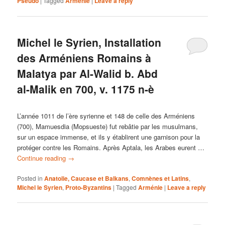
Pseudo
|
Tagged
Arménie
|
Leave a reply
Michel le Syrien, Installation
des Arméniens Romains à
Malatya par Al-Walid b. Abd
al-Malik en 700, v. 1175 n-è
L’année 1011 de l’ère syrienne et 148 de celle des Arméniens
(700), Mamuesdia (Mopsueste) fut rebâtie par les musulmans,
sur un espace immense, et ils y établirent une garnison pour la
protéger contre les Romains. Après Aptala, les Arabes eurent …
Continue reading
→
Posted in
Anatolie, Caucase et Balkans
,
Comnènes et Latins
,
Michel le Syrien
,
Proto-Byzantins
|
Tagged
Arménie
|
Leave a reply