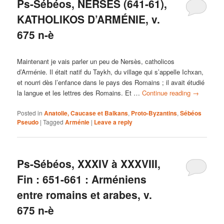
Ps-Sébéos, NERSÈS (641-61),
KATHOLIKOS D’ARMÉNIE, v.
675 n-è
Maintenant je vais parler un peu de Nersès, catholicos
d’Arménie. Il était natif du Taykh, du village qui s’appelle Ichxan,
et nourri dès l’enfance dans le pays des Romains ; il avait étudié
la langue et les lettres des Romains. Et …
Continue reading
→
Posted in
Anatolie, Caucase et Balkans
,
Proto-Byzantins
,
Sébéos
Pseudo
|
Tagged
Arménie
|
Leave a reply
Ps-Sébéos, XXXIV à XXXVIII,
Fin : 651-661 : Arméniens
entre romains et arabes, v.
675 n-è