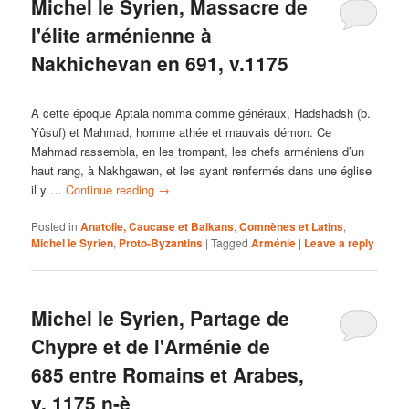
Michel le Syrien, Massacre de
l'élite arménienne à
Nakhichevan en 691, v.1175
A cette époque Aptala nomma comme généraux, Hadshadsh (b.
Yûsuf) et Mahmad, homme athée et mauvais démon. Ce
Mahmad rassembla, en les trompant, les chefs arméniens d’un
haut rang, à Nakhgawan, et les ayant renfermés dans une église
il y …
Continue reading
→
Posted in
Anatolie, Caucase et Balkans
,
Comnènes et Latins
,
Michel le Syrien
,
Proto-Byzantins
|
Tagged
Arménie
|
Leave a reply
Michel le Syrien, Partage de
Chypre et de l'Arménie de
685 entre Romains et Arabes,
v. 1175 n-è