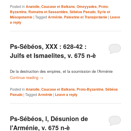
Posted in
Anatolie, Caucase et Balkans
,
Omeyyades
,
Proto-
Byzantins
,
Romains et Sassanides
,
Sébéos Pseudo
,
Syrie et
Mésopotamie
|
Tagged
Arménie
,
Palestine et Transjordanie
|
Leave
a reply
Ps-Sébéos, XXX : 628-42 :
Juifs et Ismaelites, v. 675 n-è
De la destruction des empires, et la soumission de l’Arménie
Continue reading
→
Posted in
Anatolie, Caucase et Balkans
,
Proto-Byzantins
,
Sébéos
Pseudo
|
Tagged
Arménie
|
Leave a reply
Ps-Sébéos, l, Désunion de
l'Arménie, v. 675 n-è