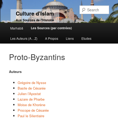
Sear
Culture d'Islam
Aux Sources de l'Histoire
Main menu
Les Sources (par contrées)
Marhabâ
Skip to primary content
Skip to secondary content
Les Auteurs (A…Z)
A Propos
Liens
Etudes
Proto-Byzantins
Auteurs
Grégoire de Nysse
Basile de Césarée
Julien l’Apostat
Lazare de Pharbe
Moise de Khorène
Procope de Césarée
Paul le Silentiaire