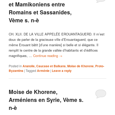
et Mamikoniens entre
Romains et Sassanides,
Vème s. n-è
CH. XLII. DE LA VILLE APPELÉE EROUANTAGUERD. Il m’est
doux de parler de la gracieuse ville d’Erouantaguerd, que ce
même Erouant bâtit [d’une manière] si belle et si élégante. Il
remplit le centre de la grande vallée d’habitants et d’édifices
magnifiques, …
Continue reading
→
Posted in
Anatolie, Caucase et Balkans
,
Moise de Khorene
,
Proto-
Byzantins
|
Tagged
Arménie
|
Leave a reply
Moise de Khorene,
Arméniens en Syrie, Vème s.
n-è