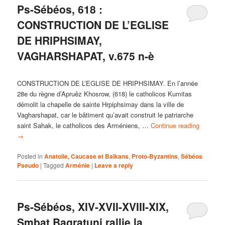
Ps-Sébéos, 618 :
CONSTRUCTION DE L’EGLISE
DE HRIPHSIMAY,
VAGHARSHAPAT, v.675 n-è
CONSTRUCTION DE L’EGLISE DE HRIPHSIMAY. En l’année
28e du règne d’Apruêz Khosrow, (618) le catholicos Kumitas
démolit la chapelle de sainte Hrpiphsimay dans la ville de
Vagharshapat, car le bâtiment qu’avait construit le patriarche
saint Sahak, le catholicos des Arméniens, …
Continue reading
→
Posted in
Anatolie, Caucase et Balkans
,
Proto-Byzantins
,
Sébéos
Pseudo
|
Tagged
Arménie
|
Leave a reply
Ps-Sébéos, XIV-XVII-XVIII-XIX,
Smbat Bagratuni rallie la