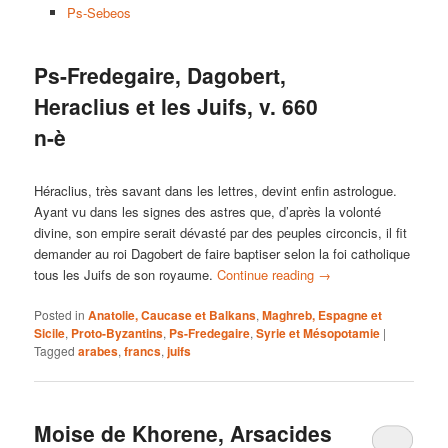
Ps-Sebeos
Ps-Fredegaire, Dagobert,
Heraclius et les Juifs, v. 660
n-è
Héraclius, très savant dans les lettres, devint enfin astrologue.
Ayant vu dans les signes des astres que, d’après la volonté
divine, son empire serait dévasté par des peuples circoncis, il fit
demander au roi Dagobert de faire baptiser selon la foi catholique
tous les Juifs de son royaume.
Continue reading
→
Posted in
Anatolie, Caucase et Balkans
,
Maghreb, Espagne et
Sicile
,
Proto-Byzantins
,
Ps-Fredegaire
,
Syrie et Mésopotamie
|
Tagged
arabes
,
francs
,
juifs
Moise de Khorene, Arsacides