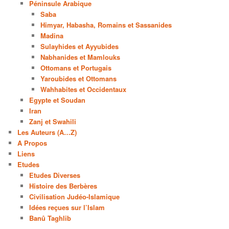
Péninsule Arabique
Saba
Himyar, Habasha, Romains et Sassanides
Madina
Sulayhides et Ayyubides
Nabhanides et Mamlouks
Ottomans et Portugais
Yaroubides et Ottomans
Wahhabites et Occidentaux
Egypte et Soudan
Iran
Zanj et Swahili
Les Auteurs (A…Z)
A Propos
Liens
Etudes
Etudes Diverses
Histoire des Berbères
Civilisation Judéo-Islamique
Idées reçues sur l’Islam
Banû Taghlib