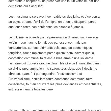
démarche d’adopter ou de préserver une loi universelle, est une
démarche qui s’acquiert.
Les musulmans se savent compatriotes des juifs, et vice versa,
au pays, et dans l’exil de l’émigration et de la diaspora, parce
que leur alterité non-chrétienne les associe à jamais.
Le juif, même obsédé par la préservation d’Israel, sait que son
voisin musulman ne le hait pas par essence, mais par
concurrence, sur des éléments politiques ou économiques
tangibles, tout simplement parce qu’eux deux savent que la
cooptation communautaire est le bras armé d’une solidarité
humaine qui trouve sa racine dans l’histoire de l’humanité, dans
sa divine programmation. Ils savent tous deux que l’idéalisme
chrétien, ayant fini par engendrer l’individualisme et
l’univseralisme, annihilant toute cooptation communautaire
consciente, tout en couvrant les pires déviances ethnocentristes,
est leur ennemi à tous les deux.
Certes, juifs et musulmans savent cela, mais souvent, l’occident