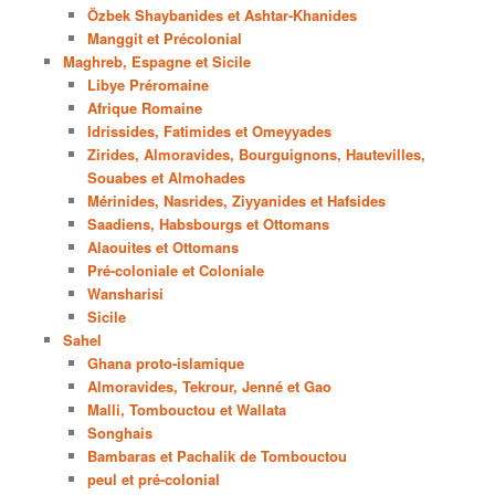
Özbek Shaybanides et Ashtar-Khanides
Manggit et Précolonial
Maghreb, Espagne et Sicile
Libye Préromaine
Afrique Romaine
Idrissides, Fatimides et Omeyyades
Zirides, Almoravides, Bourguignons, Hautevilles,
Souabes et Almohades
Mérinides, Nasrides, Ziyyanides et Hafsides
Saadiens, Habsbourgs et Ottomans
Alaouites et Ottomans
Pré-coloniale et Coloniale
Wansharisi
Sicile
Sahel
Ghana proto-islamique
Almoravides, Tekrour, Jenné et Gao
Malli, Tombouctou et Wallata
Songhais
Bambaras et Pachalik de Tombouctou
peul et pré-colonial