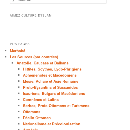
AIMEZ CULTURE D’ISLAM
VOS PAGES
Marhabâ
Les Sources (par contrées)
Anatolie, Caucase et Balkans
Hittites, Scythes, Lydo-Phrigiens
Achéménides et Macédoniens
Mésie, Achaie et Asie Romaine
Proto-Byzantins et Sassanides
Isauriens, Bulgars et Macédoniens
Comnènes et Latins
Serbes, Proto-Ottomans et Turkmens
Ottomans
Déclin Ottoman
Nationalisme et Précolonisation
Arménie