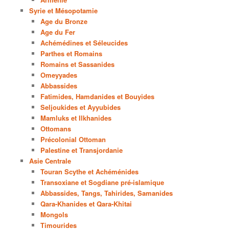
Syrie et Mésopotamie
Age du Bronze
Age du Fer
Achémédines et Séleucides
Parthes et Romains
Romains et Sassanides
Omeyyades
Abbassides
Fatimides, Hamdanides et Bouyides
Seljoukides et Ayyubides
Mamluks et Ilkhanides
Ottomans
Précolonial Ottoman
Palestine et Transjordanie
Asie Centrale
Touran Scythe et Achéménides
Transoxiane et Sogdiane pré-islamique
Abbassides, Tangs, Tahirides, Samanides
Qara-Khanides et Qara-Khitai
Mongols
Timourides