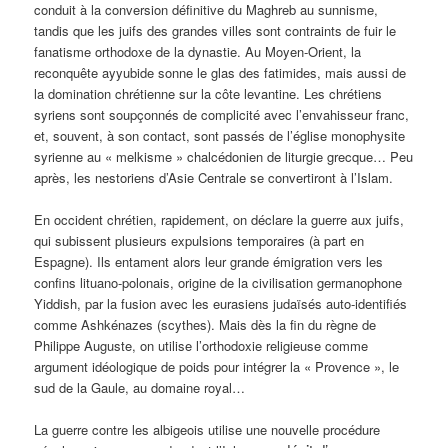
conduit à la conversion définitive du Maghreb au sunnisme,
tandis que les juifs des grandes villes sont contraints de fuir le
fanatisme orthodoxe de la dynastie. Au Moyen-Orient, la
reconquête ayyubide sonne le glas des fatimides, mais aussi de
la domination chrétienne sur la côte levantine. Les chrétiens
syriens sont soupçonnés de complicité avec l’envahisseur franc,
et, souvent, à son contact, sont passés de l’église monophysite
syrienne au « melkisme » chalcédonien de liturgie grecque… Peu
après, les nestoriens d’Asie Centrale se convertiront à l’Islam.
En occident chrétien, rapidement, on déclare la guerre aux juifs,
qui subissent plusieurs expulsions temporaires (à part en
Espagne). Ils entament alors leur grande émigration vers les
confins lituano-polonais, origine de la civilisation germanophone
Yiddish, par la fusion avec les eurasiens judaïsés auto-identifiés
comme Ashkénazes (scythes). Mais dès la fin du règne de
Philippe Auguste, on utilise l’orthodoxie religieuse comme
argument idéologique de poids pour intégrer la « Provence », le
sud de la Gaule, au domaine royal…
La guerre contre les albigeois utilise une nouvelle procédure