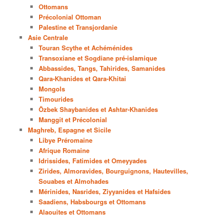
Ottomans
Précolonial Ottoman
Palestine et Transjordanie
Asie Centrale
Touran Scythe et Achéménides
Transoxiane et Sogdiane pré-islamique
Abbassides, Tangs, Tahirides, Samanides
Qara-Khanides et Qara-Khitai
Mongols
Timourides
Özbek Shaybanides et Ashtar-Khanides
Manggit et Précolonial
Maghreb, Espagne et Sicile
Libye Préromaine
Afrique Romaine
Idrissides, Fatimides et Omeyyades
Zirides, Almoravides, Bourguignons, Hautevilles,
Souabes et Almohades
Mérinides, Nasrides, Ziyyanides et Hafsides
Saadiens, Habsbourgs et Ottomans
Alaouites et Ottomans