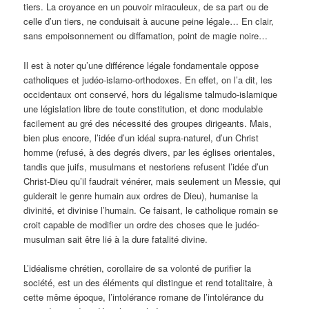
tiers. La croyance en un pouvoir miraculeux, de sa part ou de
celle d’un tiers, ne conduisait à aucune peine légale… En clair,
sans empoisonnement ou diffamation, point de magie noire…
Il est à noter qu’une différence légale fondamentale oppose
catholiques et judéo-islamo-orthodoxes. En effet, on l’a dit, les
occidentaux ont conservé, hors du légalisme talmudo-islamique
une législation libre de toute constitution, et donc modulable
facilement au gré des nécessité des groupes dirigeants. Mais,
bien plus encore, l’idée d’un idéal supra-naturel, d’un Christ
homme (refusé, à des degrés divers, par les églises orientales,
tandis que juifs, musulmans et nestoriens refusent l’idée d’un
Christ-Dieu qu’il faudrait vénérer, mais seulement un Messie, qui
guiderait le genre humain aux ordres de Dieu), humanise la
divinité, et divinise l’humain. Ce faisant, le catholique romain se
croit capable de modifier un ordre des choses que le judéo-
musulman sait être lié à la dure fatalité divine.
L’idéalisme chrétien, corollaire de sa volonté de purifier la
société, est un des éléments qui distingue et rend totalitaire, à
cette même époque, l’intolérance romane de l’intolérance du