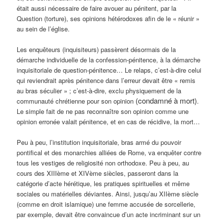
était aussi nécessaire de faire avouer au pénitent, par la
Question (torture), ses opinions hétérodoxes afin de le « réunir »
au sein de l’église.
Les enquêteurs (inquisiteurs) passèrent désormais de la
démarche individuelle de la confession-pénitence, à la démarche
inquisitoriale de question-pénitence… Le relaps, c’est-à-dire celui
qui reviendrait après pénitence dans l’erreur devait être « remis
au bras séculier » ; c’est-à-dire, exclu physiquement de la
(condamné à mort)
communauté chrétienne pour son opinion
.
Le simple fait de ne pas reconnaître son opinion comme une
opinion erronée valait pénitence, et en cas de récidive, la mort…
Peu à peu, l’institution inquisitoriale, bras armé du pouvoir
pontifical et des monarchies alliées de Rome, va enquêter contre
tous les vestiges de religiosité non orthodoxe. Peu à peu, au
cours des XIIIème et XIVème siècles, passeront dans la
catégorie d’acte hérétique, les pratiques spirituelles et même
sociales ou matérielles déviantes. Ainsi, jusqu’au XIIème siècle
(comme en droit islamique) une femme accusée de sorcellerie,
par exemple, devait être convaincue d’un acte incriminant sur un