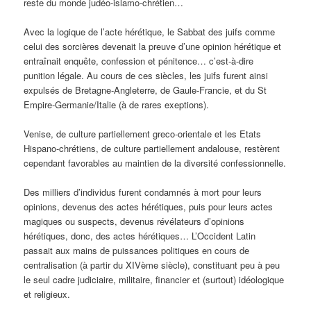
reste du monde judéo-islamo-chrétien…
Avec la logique de l’acte hérétique, le Sabbat des juifs comme
celui des sorcières devenait la preuve d’une opinion hérétique et
entraînait enquête, confession et pénitence… c’est-à-dire
punition légale. Au cours de ces siècles, les juifs furent ainsi
expulsés de Bretagne-Angleterre, de Gaule-Francie, et du St
Empire-Germanie/Italie (à de rares exeptions).
Venise, de culture partiellement greco-orientale et les Etats
Hispano-chrétiens, de culture partiellement andalouse, restèrent
cependant favorables au maintien de la diversité confessionnelle.
Des milliers d’individus furent condamnés à mort pour leurs
opinions, devenus des actes hérétiques, puis pour leurs actes
magiques ou suspects, devenus révélateurs d’opinions
hérétiques, donc, des actes hérétiques… L’Occident Latin
passait aux mains de puissances politiques en cours de
centralisation (à partir du XIVème siècle), constituant peu à peu
le seul cadre judiciaire, militaire, financier et (surtout) idéologique
et religieux.