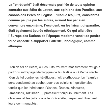
La “chrétienté” était désormais purifiée de toute opinion
contraire aux édits de Latran, aux opinions des Pontifes, aux
canons des Pères de l’église. Puisque les juifs, considérés
comme peuple par les autres, avaient fini par s’en
convaincre eux-même, l’occident, en les faisant disparaître,
était également épurée ethniquement. Ce qui allait être
l’Europe des Nations de l’époque moderne venait de perdre
toute capacité à supporter l’altérité, idéologique, comme
ethnique.
Rien de tel en Islam, où les juifs trouvent massivement refuge à
partir du rattrapage idéologique de la Castille au XVème siècle…
Rien de tel contre les hérétiques, l’ultra-orthodoxe Ibn Taymiya
sera condamné au cachot pour ses opinions inquisitoriales,
tandis que les hérétiques (Yezidis, Druzes, Alaouites,
Ismaeliens, Kizilbash…) professent toujours librement. Les
chrétiens et les juifs, dans leur diversité, perpétuent librement
leurs communautés.