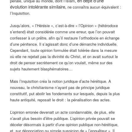
, en dépit d’une
pénale, unique au monde, dont l’Islam
évolution intolérante similaire,
ne connaîtra aucun équivalent :
l’Inquisition.
Jusqu’alors, « l’Hérésie », c’est-à-dire « l’Opinion » (hétérodoxe
s’entend) était considérée comme une erreur, que l’on pouvait
confesser à un prêtre, afin qu’il restaure l’orthodoxie en échange
d’une pénitence. Il s’agissait donc d’une démarche individuelle.
Cependant, toute opinion formulée était tolérée dans la mesure
où elle ne rejetait pas la divinité du Christ, et on avait surtout le
droit de penser secrètement ce qu’on voulait, même sur des
sujets hautement blasphématoires…
Mais l’inquisition créa la notion juridique d’acte hérétique. A
nouveau, le christianisme n’ayant pas de principe juridique
constitutif, put abolir les fondements sur lesquels, depuis la plus
haute antiquité, reposait le droit : la pénalisation des actes.
L’opinion erronée devenait un acte condamnable, de plus, elle
n’avait plus besoin d’être publique. L’opinion privée pouvait se
déceler désormais à partir d’une opinion publique non-hérétique,
et, sur dénonciation ou simple suspicion de « l’enquêteur ». Il