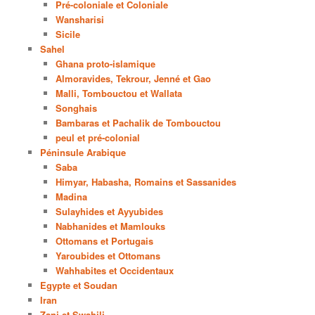
Pré-coloniale et Coloniale
Wansharisi
Sicile
Sahel
Ghana proto-islamique
Almoravides, Tekrour, Jenné et Gao
Malli, Tombouctou et Wallata
Songhais
Bambaras et Pachalik de Tombouctou
peul et pré-colonial
Péninsule Arabique
Saba
Himyar, Habasha, Romains et Sassanides
Madina
Sulayhides et Ayyubides
Nabhanides et Mamlouks
Ottomans et Portugais
Yaroubides et Ottomans
Wahhabites et Occidentaux
Egypte et Soudan
Iran
Zanj et Swahili