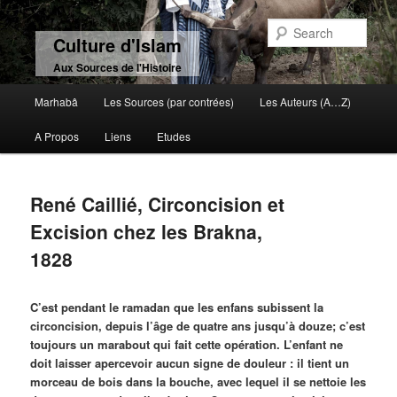
Sear
Culture d'Islam
Aux Sources de l'Histoire
Main menu
Marhabâ
Les Sources (par contrées)
Les Auteurs (A…Z)
Skip to primary content
Skip to secondary content
A Propos
Liens
Etudes
René Caillié, Circoncision et
Excision chez les Brakna,
1828
C’est pendant le ramadan que les enfans subissent la
circoncision, depuis l’âge de quatre ans jusqu’à douze; c’est
toujours un marabout qui fait cette opération. L’enfant ne
doit laisser apercevoir aucun signe de douleur : il tient un
morceau de bois dans la bouche, avec lequel il se nettoie les