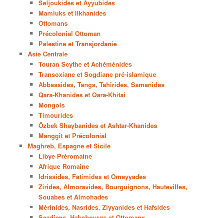
Seljoukides et Ayyubides
Mamluks et Ilkhanides
Ottomans
Précolonial Ottoman
Palestine et Transjordanie
Asie Centrale
Touran Scythe et Achéménides
Transoxiane et Sogdiane pré-islamique
Abbassides, Tangs, Tahirides, Samanides
Qara-Khanides et Qara-Khitai
Mongols
Timourides
Özbek Shaybanides et Ashtar-Khanides
Manggit et Précolonial
Maghreb, Espagne et Sicile
Libye Préromaine
Afrique Romaine
Idrissides, Fatimides et Omeyyades
Zirides, Almoravides, Bourguignons, Hautevilles,
Souabes et Almohades
Mérinides, Nasrides, Ziyyanides et Hafsides
Saadiens, Habsbourgs et Ottomans