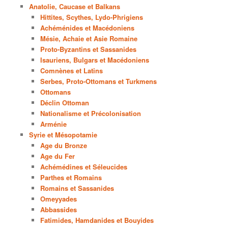
Anatolie, Caucase et Balkans
Hittites, Scythes, Lydo-Phrigiens
Achéménides et Macédoniens
Mésie, Achaie et Asie Romaine
Proto-Byzantins et Sassanides
Isauriens, Bulgars et Macédoniens
Comnènes et Latins
Serbes, Proto-Ottomans et Turkmens
Ottomans
Déclin Ottoman
Nationalisme et Précolonisation
Arménie
Syrie et Mésopotamie
Age du Bronze
Age du Fer
Achémédines et Séleucides
Parthes et Romains
Romains et Sassanides
Omeyyades
Abbassides
Fatimides, Hamdanides et Bouyides