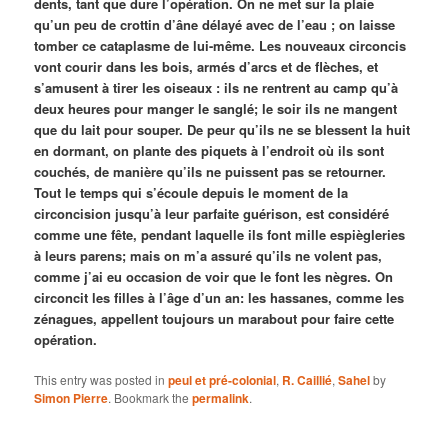
dents, tant que dure l’opération. On ne met sur la plaie
qu’un peu de crottin d’âne délayé avec de l’eau ; on laisse
tomber ce cataplasme de lui-même. Les nouveaux circoncis
vont courir dans les bois, armés d’arcs et de flèches, et
s’amusent à tirer les oiseaux : ils ne rentrent au camp qu’à
deux heures pour manger le sanglé; le soir ils ne mangent
que du lait pour souper. De peur qu’ils ne se blessent la huit
en dormant, on plante des piquets à l’endroit où ils sont
couchés, de manière qu’ils ne puissent pas se retourner.
Tout le temps qui s’écoule depuis le moment de la
circoncision jusqu’à leur parfaite guérison, est considéré
comme une fête, pendant laquelle ils font mille espiègleries
à leurs parens; mais on m’a assuré qu’ils ne volent pas,
comme j’ai eu occasion de voir que le font les nègres. On
circoncit les filles à l’âge d’un an: les hassanes, comme les
zénagues, appellent toujours un marabout pour faire cette
opération.
This entry was posted in
peul et pré-colonial
,
R. Caillié
,
Sahel
by
Simon Pierre
. Bookmark the
permalink
.