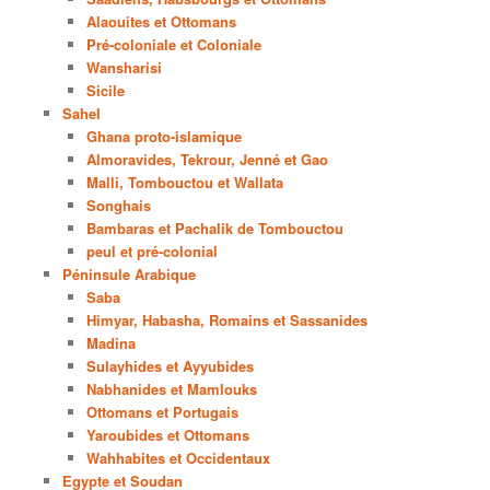
Alaouites et Ottomans
Pré-coloniale et Coloniale
Wansharisi
Sicile
Sahel
Ghana proto-islamique
Almoravides, Tekrour, Jenné et Gao
Malli, Tombouctou et Wallata
Songhais
Bambaras et Pachalik de Tombouctou
peul et pré-colonial
Péninsule Arabique
Saba
Himyar, Habasha, Romains et Sassanides
Madina
Sulayhides et Ayyubides
Nabhanides et Mamlouks
Ottomans et Portugais
Yaroubides et Ottomans
Wahhabites et Occidentaux
Egypte et Soudan