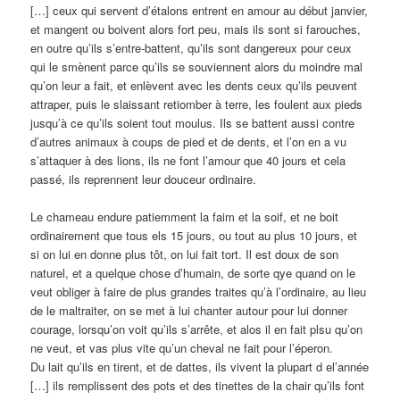
[…] ceux qui servent d’étalons entrent en amour au début janvier,
et mangent ou boivent alors fort peu, mais ils sont si farouches,
en outre qu’ils s’entre-battent, qu’ils sont dangereux pour ceux
qui le smènent parce qu’ils se souviennent alors du moindre mal
qu’on leur a fait, et enlèvent avec les dents ceux qu’ils peuvent
attraper, puis le slaissant retiomber à terre, les foulent aux pieds
jusqu’à ce qu’ils soient tout moulus. Ils se battent aussi contre
d’autres animaux à coups de pied et de dents, et l’on en a vu
s’attaquer à des lions, ils ne font l’amour que 40 jours et cela
passé, ils reprennent leur douceur ordinaire.
Le chameau endure patiemment la faim et la soif, et ne boit
ordinairement que tous els 15 jours, ou tout au plus 10 jours, et
si on lui en donne plus tôt, on lui fait tort. Il est doux de son
naturel, et a quelque chose d’humain, de sorte qye quand on le
veut obliger à faire de plus grandes traites qu’à l’ordinaire, au lieu
de le maltraiter, on se met à lui chanter autour pour lui donner
courage, lorsqu’on voit qu’ils s’arrête, et alos il en fait plsu qu’on
ne veut, et vas plus vite qu’un cheval ne fait pour l’éperon.
Du lait qu’ils en tirent, et de dattes, ils vivent la plupart d el’année
[…] ils remplissent des pots et des tinettes de la chair qu’ils font