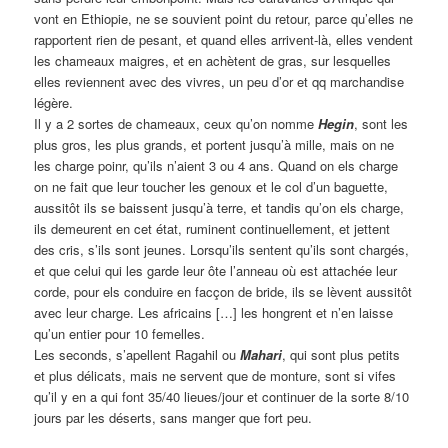
vont en Ethiopie, ne se souvient point du retour, parce qu’elles ne
rapportent rien de pesant, et quand elles arrivent-là, elles vendent
les chameaux maigres, et en achètent de gras, sur lesquelles
elles reviennent avec des vivres, un peu d’or et qq marchandise
légère.
Il y a 2 sortes de chameaux, ceux qu’on nomme
Hegin
, sont les
plus gros, les plus grands, et portent jusqu’à mille, mais on ne
les charge poinr, qu’ils n’aient 3 ou 4 ans. Quand on els charge
on ne fait que leur toucher les genoux et le col d’un baguette,
aussitôt ils se baissent jusqu’à terre, et tandis qu’on els charge,
ils demeurent en cet état, ruminent continuellement, et jettent
des cris, s’ils sont jeunes. Lorsqu’ils sentent qu’ils sont chargés,
et que celui qui les garde leur ôte l’anneau où est attachée leur
corde, pour els conduire en facçon de bride, ils se lèvent aussitôt
avec leur charge. Les africains […] les hongrent et n’en laisse
qu’un entier pour 10 femelles.
Les seconds, s’apellent Ragahil ou
Mahari
, qui sont plus petits
et plus délicats, mais ne servent que de monture, sont si vifes
qu’il y en a qui font 35/40 lieues/jour et continuer de la sorte 8/10
jours par les déserts, sans manger que fort peu.