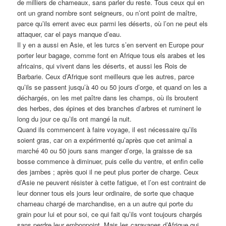
de milliers de chameaux, sans parler du reste. Tous ceux qui en
ont un grand nombre sont seigneurs, ou n’ont point de maître,
parce qu’ils errent avec eux parmi les déserts, où l’on ne peut els
attaquer, car el pays manque d’eau.
Il y en a aussi en Asie, et les turcs s’en servent en Europe pour
porter leur bagage, comme font en Afrique tous els arabes et les
africains, qui vivent dans les déserts, et aussi les Rois de
Barbarie. Ceux d’Afrique sont meilleurs que les autres, parce
qu’ils se passent jusqu’à 40 ou 50 jours d’orge, et quand on les a
déchargés, on les met paître dans les champs, où ils broutent
des herbes, des épines et des branches d’arbres et ruminent le
long du jour ce qu’ils ont mangé la nuit.
Quand ils commencent à faire voyage, il est nécessaire qu’ils
soient gras, car on a expérimenté qu’après que cet animal a
marché 40 ou 50 jours sans manger d’orge, la graisse de sa
bosse commence à diminuer, puis celle du ventre, et enfin celle
des jambes ; après quoi il ne peut plus porter de charge. Ceux
d’Asie ne peuvent résister à cette fatigue, et l’on est contraint de
leur donner tous els jours leur ordinaire, de sorte que chaque
chameau chargé de marchandise, en a un autre qui porte du
grain pour lui et pour soi, ce qui fait qu’ils vont toujours chargés
sans perdre leur embonpoint. Mais les caravanes d’Afrique qui