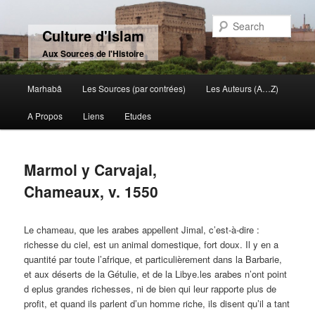
Sear
Culture d'Islam
Aux Sources de l'Histoire
Main menu
Marhabâ
Les Sources (par contrées)
Les Auteurs (A…Z)
Skip to primary content
Skip to secondary content
A Propos
Liens
Etudes
Marmol y Carvajal,
Chameaux, v. 1550
Le chameau, que les arabes appellent Jimal, c’est-à-dire :
richesse du ciel, est un animal domestique, fort doux. Il y en a
quantité par toute l’afrique, et particulièrement dans la Barbarie,
et aux déserts de la Gétulie, et de la Libye.les arabes n’ont point
d eplus grandes richesses, ni de bien qui leur rapporte plus de
profit, et quand ils parlent d’un homme riche, ils disent qu’il a tant