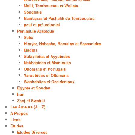
Malli, Tombouctou et Wallata
Songhais
Bambaras et Pachalik de Tombouctou
peul et pré-colonial
Péninsule Arabique
Saba
Himyar, Habasha, Romains et Sassanides
Madina
Sulayhides et Ayyubides
Nabhanides et Mamlouks
Ottomans et Portugais
Yaroubides et Ottomans
Wahhabites et Occidentaux
Egypte et Soudan
Iran
Zanj et Swahili
Les Auteurs (A…Z)
A Propos
Liens
Etudes
Etudes Diverses