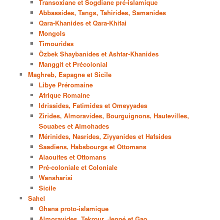
Transoxiane et Sogdiane pré-islamique
Abbassides, Tangs, Tahirides, Samanides
Qara-Khanides et Qara-Khitai
Mongols
Timourides
Özbek Shaybanides et Ashtar-Khanides
Manggit et Précolonial
Maghreb, Espagne et Sicile
Libye Préromaine
Afrique Romaine
Idrissides, Fatimides et Omeyyades
Zirides, Almoravides, Bourguignons, Hautevilles,
Souabes et Almohades
Mérinides, Nasrides, Ziyyanides et Hafsides
Saadiens, Habsbourgs et Ottomans
Alaouites et Ottomans
Pré-coloniale et Coloniale
Wansharisi
Sicile
Sahel
Ghana proto-islamique
Almoravides, Tekrour, Jenné et Gao