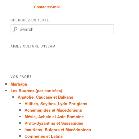
Contactez-moi
CHERCHEZ UN TEXTE
Search
AIMEZ CULTURE D’ISLAM
VOS PAGES
Marhabâ
Les Sources (par contrées)
Anatolie, Caucase et Balkans
Hittites, Scythes, Lydo-Phrigiens
Achéménides et Macédoniens
Mésie, Achaie et Asie Romaine
Proto-Byzantins et Sassanides
Isauriens, Bulgars et Macédoniens
Comnènes et Latins