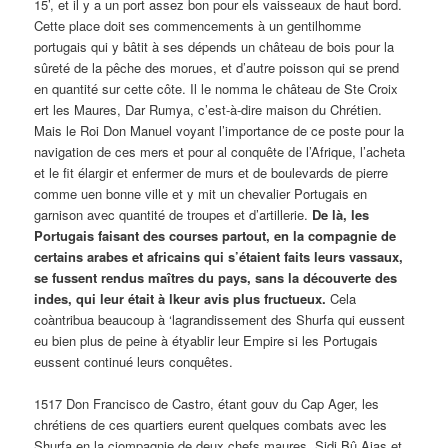
15’, et il y a un port assez bon pour els vaisseaux de haut bord.
Cette place doit ses commencements à un gentilhomme
portugais qui y bâtit à ses dépends un château de bois pour la
sûreté de la pêche des morues, et d’autre poisson qui se prend
en quantité sur cette côte. Il le nomma le château de Ste Croix
ert les Maures, Dar Rumya, c’est-à-dire maison du Chrétien.
Mais le Roi Don Manuel voyant l’importance de ce poste pour la
navigation de ces mers et pour al conquête de l’Afrique, l’acheta
et le fit élargir et enfermer de murs et de boulevards de pierre
comme uen bonne ville et y mit un chevalier Portugais en
garnison avec quantité de troupes et d’artillerie.
De là, les
Portugais faisant des courses partout, en la compagnie de
certains arabes et africains qui s’étaient faits leurs vassaux,
se fussent rendus maîtres du pays, sans la découverte des
indes, qui leur était à lkeur avis plus fructueux.
Cela
coàntribua beaucoup à ‘lagrandissement des Shurfa qui eussent
eu bien plus de peine à étyablir leur Empire si les Portugais
eussent continué leurs conquêtes.
1517 Don Francisco de Castro, étant gouv du Cap Ager, les
chrétiens de ces quartiers eurent quelques combats avec les
Shurfa en la ciompagnie de deux chefs maures, Sidi Bû Ajas et