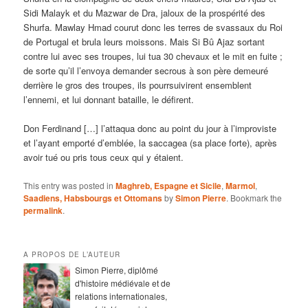
Sidi Malayk et du Mazwar de Dra, jaloux de la prospérité des
Shurfa. Mawlay Hmad courut donc les terres de svassaux du Roi
de Portugal et brula leurs moissons. Mais Si Bû Ajaz sortant
contre lui avec ses troupes, lui tua 30 chevaux et le mit en fuite ;
de sorte qu’il l’envoya demander secrous à son père demeuré
derrière le gros des troupes, ils pourrsuivirent ensemblent
l’ennemi, et lui donnant bataille, le défirent.
Don Ferdinand […] l’attaqua donc au point du jour à l’improviste
et l’ayant emporté d’emblée, la saccagea (sa place forte), après
avoir tué ou pris tous ceux qui y étaient.
This entry was posted in
Maghreb, Espagne et Sicile
,
Marmol
,
Saadiens, Habsbourgs et Ottomans
by
Simon Pierre
. Bookmark the
permalink
.
A PROPOS DE L’AUTEUR
Simon Pierre, diplômé
d'histoire médiévale et de
relations internationales,