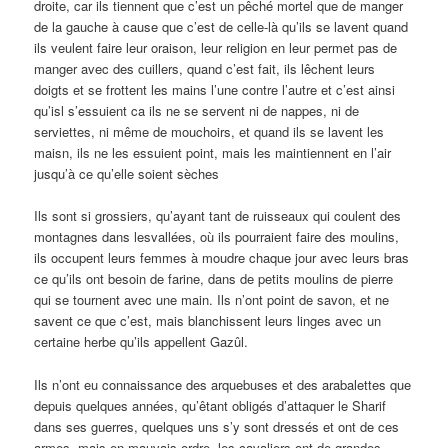
droite, car ils tiennent que c’est un pêché mortel que de manger
de la gauche à cause que c’est de celle-là qu’ils se lavent quand
ils veulent faire leur oraison, leur religion en leur permet pas de
manger avec des cuillers, quand c’est fait, ils lêchent leurs
doigts et se frottent les mains l’une contre l’autre et c’est ainsi
qu’isl s’essuient ca ils ne se servent ni de nappes, ni de
serviettes, ni même de mouchoirs, et quand ils se lavent les
maisn, ils ne les essuient point, mais les maintiennent en l’air
jusqu’à ce qu’elle soient sèches
Ils sont si grossiers, qu’ayant tant de ruisseaux qui coulent des
montagnes dans lesvallées, où ils pourraient faire des moulins,
ils occupent leurs femmes à moudre chaque jour avec leurs bras
ce qu’ils ont besoin de farine, dans de petits moulins de pierre
qui se tournent avec une main. Ils n’ont point de savon, et ne
savent ce que c’est, mais blanchissent leurs linges avec un
certaine herbe qu’ils appellent Gazûl.
Ils n’ont eu connaissance des arquebuses et des arabalettes que
depuis quelques années, qu’êtant obligés d’attaquer le Sharif
dans ses guerres, quelques uns s’y sont dressés et ont de ces
armes, mais en mauvais ordre, les cavaliers ont de grandes