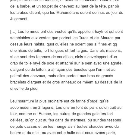
de la barbe, et un toupet de cheveux au haut de la tête, par où
les arabes disent, que les Mahométans seront connus au jour du
Jugement
[…] Les femmes ont des vestes qu’ils appellent hayk et qui sont
semblables aux vestes que portent les Turcs et els Maures par-
dessus leurs habits, quoi qu’elles ne soient pas si fines et qq
chemises de toile, fort longues et fort larges. Dans els maisons,
si ce sont des femmes de condition, elels s’enveloppent d’un
drap de toile rayé de soie et attaché sur le sein avec une agrafe
d’argent ou de laiton, à al façon des boucles que l’on met au
poitrail des chevaux, mais elles portent aux bras de grands
bracelets d’argent et de gros anneaux de mêem au dessus de la
cheville du pied.
Leu nourriture la plus ordinaire est de farine d’orge, qu’ils
accomodent en 2 façons. Les uns en font du pain, qu’on cuit au
four, comme en Europe, les autres de grandes galettes fort
déliées, qu’on cuit au feu dans de sterrines, ou sur des tessons
de pots cassés et on les mange aisni toutes chaudes avec du
beurre et du miel, ou avec cette huile dont nous avons parlé,