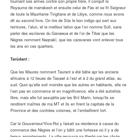
tournant ses armes contre son propre frère, il conquit le
Royaume de marrakesh et ensuite celui de Fàs et se fit Seigneur
de toute la Mauritanie Tingitane et de Libye, comme nous avons
dit au second livre. On tire de Sûs le bon indigo qui sert aux
teintures, l’alun, et le meilleur laiton que l’on nomme Sufi, sans
parler des esclaves du Ganawua et de l’or de Tibar que les
Nègres nomment Naqnakî, que les caravanes vont enlever tous
les ans en ces quartiers.
Tarûdant :
Que les Maures nomment Taurant a été bâtie apr les anciens
africains à 12 lieues de Tasawt à l’est et à 2 du grand atlas, au
sud. Quoi qu’elle soit moindre que les autres en habitants, elle ne
l’est pas en commerce et en magnificence, elle a été autrefois
libre, mais elle fut assujétie par les Bnî Marin, lorsqu’ils se
rendirent maîtres de ma MT et ils en firent la capitale de la
Province et des contrées voisines, et l’embellirent fort.
Car le Gouverneur/Vice-Roi y faisait sa résidence à cause du
commerce des Nègres et l’on y bâtit une fortesse où il y a de
beaux appartements. La ville recouvra sa liberté par les chute