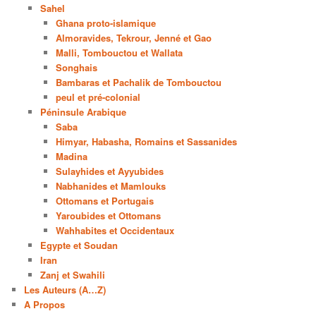
Sahel
Ghana proto-islamique
Almoravides, Tekrour, Jenné et Gao
Malli, Tombouctou et Wallata
Songhais
Bambaras et Pachalik de Tombouctou
peul et pré-colonial
Péninsule Arabique
Saba
Himyar, Habasha, Romains et Sassanides
Madina
Sulayhides et Ayyubides
Nabhanides et Mamlouks
Ottomans et Portugais
Yaroubides et Ottomans
Wahhabites et Occidentaux
Egypte et Soudan
Iran
Zanj et Swahili
Les Auteurs (A…Z)
A Propos