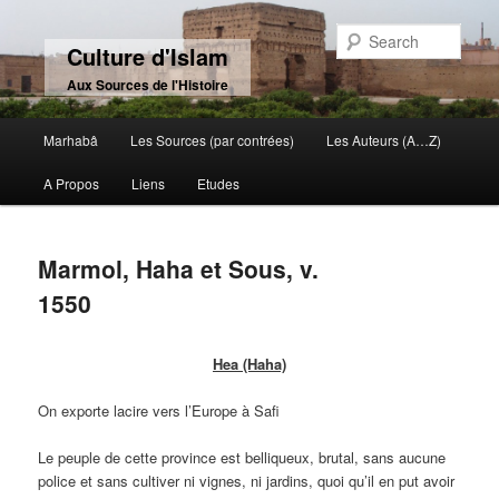
Sear
Culture d'Islam
Aux Sources de l'Histoire
Main menu
Marhabâ
Les Sources (par contrées)
Les Auteurs (A…Z)
Skip to primary content
Skip to secondary content
A Propos
Liens
Etudes
Marmol, Haha et Sous, v.
1550
Hea (Haha)
On exporte lacire vers l’Europe à Safi
Le peuple de cette province est belliqueux, brutal, sans aucune
police et sans cultiver ni vignes, ni jardins, quoi qu’il en put avoir