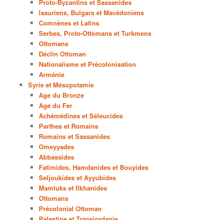
Proto-Byzantins et Sassanides
Isauriens, Bulgars et Macédoniens
Comnènes et Latins
Serbes, Proto-Ottomans et Turkmens
Ottomans
Déclin Ottoman
Nationalisme et Précolonisation
Arménie
Syrie et Mésopotamie
Age du Bronze
Age du Fer
Achémédines et Séleucides
Parthes et Romains
Romains et Sassanides
Omeyyades
Abbassides
Fatimides, Hamdanides et Bouyides
Seljoukides et Ayyubides
Mamluks et Ilkhanides
Ottomans
Précolonial Ottoman
Palestine et Transjordanie