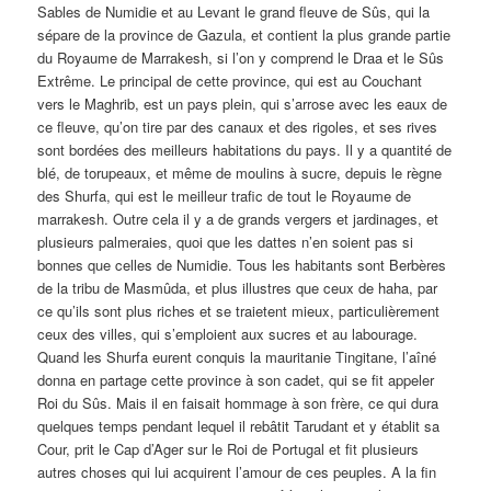
Sables de Numidie et au Levant le grand fleuve de Sûs, qui la
sépare de la province de Gazula, et contient la plus grande partie
du Royaume de Marrakesh, si l’on y comprend le Draa et le Sûs
Extrême. Le principal de cette province, qui est au Couchant
vers le Maghrib, est un pays plein, qui s’arrose avec les eaux de
ce fleuve, qu’on tire par des canaux et des rigoles, et ses rives
sont bordées des meilleurs habitations du pays. Il y a quantité de
blé, de torupeaux, et même de moulins à sucre, depuis le règne
des Shurfa, qui est le meilleur trafic de tout le Royaume de
marrakesh. Outre cela il y a de grands vergers et jardinages, et
plusieurs palmeraies, quoi que les dattes n’en soient pas si
bonnes que celles de Numidie. Tous les habitants sont Berbères
de la tribu de Masmûda, et plus illustres que ceux de haha, par
ce qu’ils sont plus riches et se traietent mieux, particulièrement
ceux des villes, qui s’emploient aux sucres et au labourage.
Quand les Shurfa eurent conquis la mauritanie Tingitane, l’aîné
donna en partage cette province à son cadet, qui se fit appeler
Roi du Sûs. Mais il en faisait hommage à son frère, ce qui dura
quelques temps pendant lequel il rebâtit Tarudant et y établit sa
Cour, prit le Cap d’Ager sur le Roi de Portugal et fit plusieurs
autres choses qui lui acquirent l’amour de ces peuples. A la fin