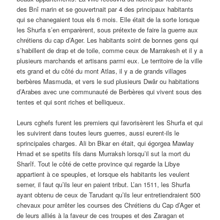
des Bnî marin et se gouvertnait par 4 des principaux habitants
qui se chanegaient tous els 6 mois. Elle était de la sorte lorsque
les Shurfa s’en emparèrent, sous prétexte de faire la guerre aux
chrétiens du cap d’Ager. Les habitants soint de bonnes gens qui
s’habillent de drap et de toile, comme ceux de Marrakesh et il y a
plusieurs marchands et artisans parmi eux. Le territoire de la ville
ets grand et du côté du mont Atlas, il y a de grands villages
berbères Masmuda, et vers le sud plusieurs Dwâr ou habitations
d’Arabes avec une communauté de Berbères qui vivent sous des
tentes et qui sont riches et belliqueux.
Leurs cghefs furent les premiers qui favorisèrent les Shurfa et qui
les suivirent dans toutes leurs guerres, aussi eurent-ils le
sprincipales charges. Ali bn Bkar en était, qui égorgea Mawlay
Hmad et se spetits fils dans Murraksh lorsqu’il sut la mort du
Sharîf. Tout le côté de cette province qui regarde la Libye
appartient à ce speuples, et lorsque els habitants les veulent
semer, il faut qu’ils leur en paient tribut. L’an 1511, les Shurfa
ayant obtenu de ceux de Tarudant qu’ils leur entretiendraient 500
chevaux pour arrêter les courses des Chrétiens du Cap d’Ager et
de leurs alliés à la faveur de ces troupes et des Zaragan et