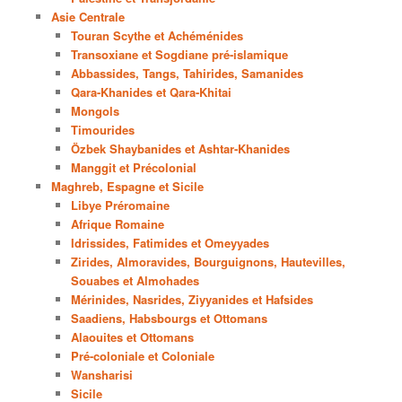
Asie Centrale
Touran Scythe et Achéménides
Transoxiane et Sogdiane pré-islamique
Abbassides, Tangs, Tahirides, Samanides
Qara-Khanides et Qara-Khitai
Mongols
Timourides
Özbek Shaybanides et Ashtar-Khanides
Manggit et Précolonial
Maghreb, Espagne et Sicile
Libye Préromaine
Afrique Romaine
Idrissides, Fatimides et Omeyyades
Zirides, Almoravides, Bourguignons, Hautevilles,
Souabes et Almohades
Mérinides, Nasrides, Ziyyanides et Hafsides
Saadiens, Habsbourgs et Ottomans
Alaouites et Ottomans
Pré-coloniale et Coloniale
Wansharisi
Sicile