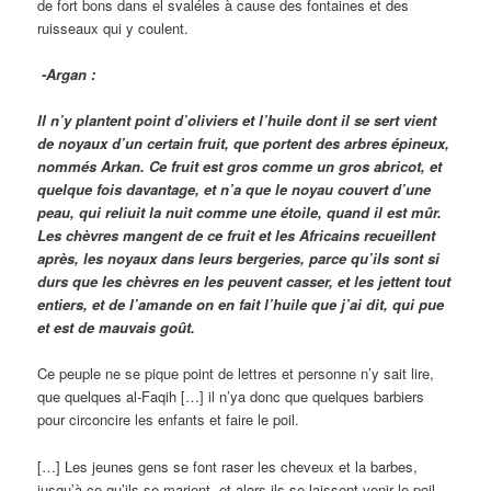
de fort bons dans el svaléles à cause des fontaines et des
ruisseaux qui y coulent.
-Argan :
Il n’y plantent point d’oliviers et l’huile dont il se sert vient
de noyaux d’un certain fruit, que portent des arbres épineux,
nommés Arkan. Ce fruit est gros comme un gros abricot, et
quelque fois davantage, et n’a que le noyau couvert d’une
peau, qui reliuit la nuit comme une étoile, quand il est mûr.
Les chèvres mangent de ce fruit et les Africains recueillent
après, les noyaux dans leurs bergeries, parce qu’ils sont si
durs que les chèvres en les peuvent casser, et les jettent tout
entiers, et de l’amande on en fait l’huile que j’ai dit, qui pue
et est de mauvais goût.
Ce peuple ne se pique point de lettres et personne n’y sait lire,
que quelques al-Faqih […] il n’ya donc que quelques barbiers
pour circoncire les enfants et faire le poil.
[…] Les jeunes gens se font raser les cheveux et la barbes,
jusqu’à ce qu’ils se marient, et alors ils se laissent venir le poil