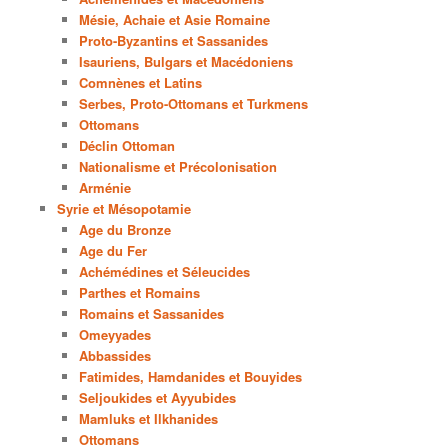
Mésie, Achaie et Asie Romaine
Proto-Byzantins et Sassanides
Isauriens, Bulgars et Macédoniens
Comnènes et Latins
Serbes, Proto-Ottomans et Turkmens
Ottomans
Déclin Ottoman
Nationalisme et Précolonisation
Arménie
Syrie et Mésopotamie
Age du Bronze
Age du Fer
Achémédines et Séleucides
Parthes et Romains
Romains et Sassanides
Omeyyades
Abbassides
Fatimides, Hamdanides et Bouyides
Seljoukides et Ayyubides
Mamluks et Ilkhanides
Ottomans