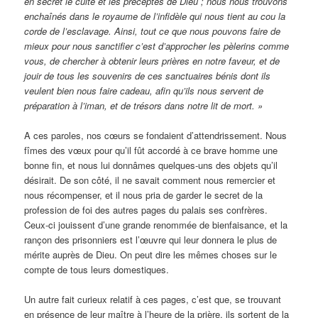
en secret le culte et les préceptes de Dieu ; nous nous trouvons
enchaînés dans le royaume de l’infidèle qui nous tient au cou la
corde de l’esclavage. Ainsi, tout ce que nous pouvons faire de
mieux pour nous sanctifier c’est d’approcher les pèlerins comme
vous, de chercher à obtenir leurs prières en notre faveur, et de
jouir de tous les souvenirs de ces sanctuaires bénis dont ils
veulent bien nous faire cadeau, afin qu’ils nous servent de
préparation à l’iman, et de trésors dans notre lit de mort. »
A ces paroles, nos cœurs se fondaient d’attendrissement. Nous
fîmes des vœux pour qu’il fût accordé à ce brave homme une
bonne fin, et nous lui donnâmes quelques-uns des objets qu’il
désirait. De son côté, il ne savait comment nous remercier et
nous récompenser, et il nous pria de garder le secret de la
profession de foi des autres pages du palais ses confrères.
Ceux-ci jouissent d’une grande renommée de bienfaisance, et la
rançon des prisonniers est l’œuvre qui leur donnera le plus de
mérite auprès de Dieu. On peut dire les mêmes choses sur le
compte de tous leurs domestiques.
Un autre fait curieux relatif à ces pages, c’est que, se trouvant
en présence de leur maître à l’heure de la prière, ils sortent de la