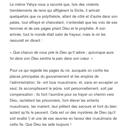
Le même Yahya nous a raconté que, lors des violents
tremblements de terre qui affligèrent la Sicile, il arrivait
quelquefois que ce polythéiste, allant de côté et d’autre dans son
palais, tout effrayé et chancelant, n’entendait que les voix de ses
femmes et de ses pages priant Dieu et le prophète. A son
arrivée, tout le monde était saisi de frayeur, mais le roi les
rassurait en disant :
« Que chacun de vous prie le Dieu qu’il adore ; quiconque aura
foi dans son Dieu sentira la paix dans son cœur. »
Pour ce qui regarde les pages du roi, auxquels on confie les
places principales du gouvernement et les emplois de
l’administration, ils- ont tous musulmans; et, sans en excepter un
seul, ils accomplissent le jeûne, soit personnellement, soit par
compensation ; ils font l’aumône pour se frayer un chemin vers
Dieu, rachètent les prisonniers, font élever les enfants
musulmans, les marient, leur prêtent des secours et font du bien
autant qu’ils le peuvent. Cela est un des mystères de Dieu (qu’il
soit exalté !) et une de ses œuvres en faveur des musulmans de
cette île. Que Dieu les aide toujours !