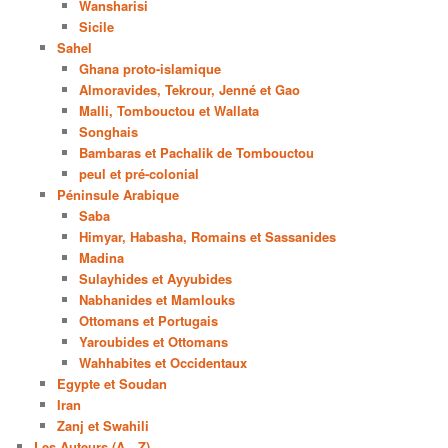
Wansharisi
Sicile
Sahel
Ghana proto-islamique
Almoravides, Tekrour, Jenné et Gao
Malli, Tombouctou et Wallata
Songhais
Bambaras et Pachalik de Tombouctou
peul et pré-colonial
Péninsule Arabique
Saba
Himyar, Habasha, Romains et Sassanides
Madina
Sulayhides et Ayyubides
Nabhanides et Mamlouks
Ottomans et Portugais
Yaroubides et Ottomans
Wahhabites et Occidentaux
Egypte et Soudan
Iran
Zanj et Swahili
Les Auteurs (A…Z)