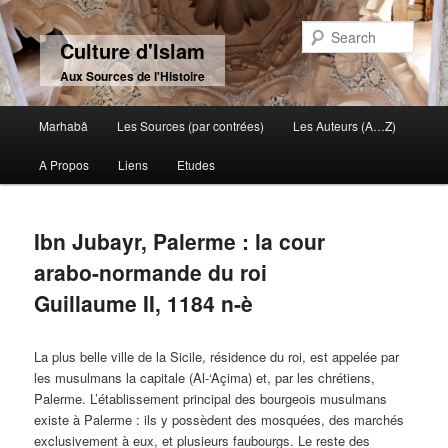
Sear
Culture d'Islam
Aux Sources de l'Histoire
Main menu
Marhabâ
Les Sources (par contrées)
Les Auteurs (A…Z)
Skip to primary content
Skip to secondary content
A Propos
Liens
Etudes
Ibn Jubayr, Palerme : la cour
arabo-normande du roi
Guillaume II, 1184 n-è
La plus belle ville de la Sicile, résidence du roi, est appelée par
les musulmans la capitale (Al-‘Açima) et, par les chrétiens,
Palerme. L’établissement principal des bourgeois musulmans
existe à Palerme : ils y possèdent des mosquées, des marchés
exclusivement à eux, et plusieurs faubourgs. Le reste des