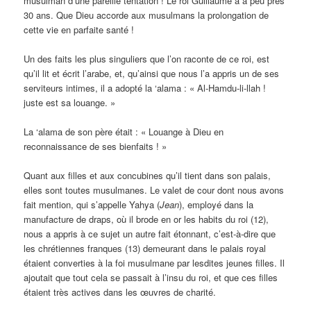
musulman d’une pareille tentation ! Le roi Guillaume a à peu près
30 ans. Que Dieu accorde aux musulmans la prolongation de
cette vie en parfaite santé !
Un des faits les plus singuliers que l’on raconte de ce roi, est
qu’il lit et écrit l’arabe, et, qu’ainsi que nous l’a appris un de ses
serviteurs intimes, il a adopté la ‘alama : « Al-Hamdu-li-llah !
juste est sa louange. »
La ‘alama de son père était : « Louange à Dieu en
reconnaissance de ses bienfaits ! »
Quant aux filles et aux concubines qu’il tient dans son palais,
elles sont toutes musulmanes. Le valet de cour dont nous avons
fait mention, qui s’appelle Yahya (
Jean
), employé dans la
manufacture de draps, où il brode en or les habits du roi (12),
nous a appris à ce sujet un autre fait étonnant, c’est-à-dire que
les chrétiennes franques (13) demeurant dans le palais royal
étaient converties à la foi musulmane par lesdites jeunes filles. Il
ajoutait que tout cela se passait à l’insu du roi, et que ces filles
étaient très actives dans les œuvres de charité.