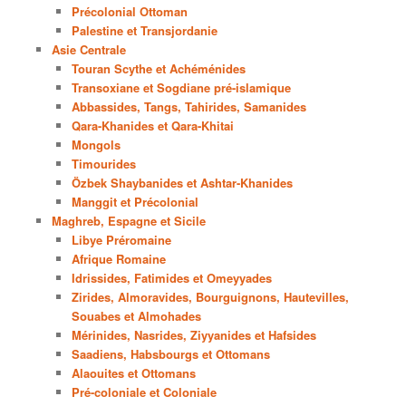
Précolonial Ottoman
Palestine et Transjordanie
Asie Centrale
Touran Scythe et Achéménides
Transoxiane et Sogdiane pré-islamique
Abbassides, Tangs, Tahirides, Samanides
Qara-Khanides et Qara-Khitai
Mongols
Timourides
Özbek Shaybanides et Ashtar-Khanides
Manggit et Précolonial
Maghreb, Espagne et Sicile
Libye Préromaine
Afrique Romaine
Idrissides, Fatimides et Omeyyades
Zirides, Almoravides, Bourguignons, Hautevilles,
Souabes et Almohades
Mérinides, Nasrides, Ziyyanides et Hafsides
Saadiens, Habsbourgs et Ottomans
Alaouites et Ottomans
Pré-coloniale et Coloniale