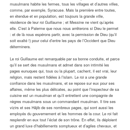
musulmans habite les fermes, tous les villages et d’autres villes,
comme, par exemple, Syracuse. Mais la première entre toutes,
en étendue et en population, est toujours la grande ville,
résidence de leur roi Guillaume ; et Messine ne vient qu’après
elle. C’est à Palerme que nous nous arrêterons si Dieu le permet
: et de là nous espérons partir, avec la permission de Dieu (qu’il
soit exalté !) pour celui d’entre les pays de l’Occident que Dieu
déterminera.
Le roi Guillaume est remarquable par sa bonne conduite, et parce
qu’il se sert des musulmans et admet dans son intimité les
pages eunuques qui, tous ou la plupart, cachent, il est vrai, leur
religion, mais restent fidèles à l’islam. Le roi a une grande
confiance dans les musulmans, et se repose sur eux pour ses
affaires, même les plus délicates, au point que l’inspecteur de sa
cuisine est un musulman et qu’il entretient une compagnie de
nègres musulmans sous un commandant musulman. Il tire ses
vizirs et ses Hâjib de ses nombreux pages, qui sont aussi les
employés du gouvernement et les hommes de la cour. Le roi fait
resplendir en eux tout l’éclat de son trône. En effet, ils déploient
un grand luxe d’habillements somptueux et d’agiles chevaux, et