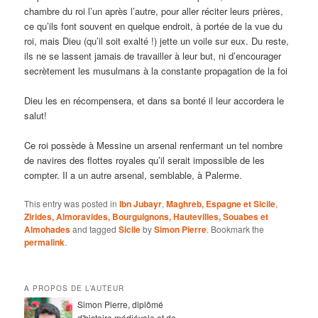
chambre du roi l’un après l’autre, pour aller réciter leurs prières,
ce qu’ils font souvent en quelque endroit, à portée de la vue du
roi, mais Dieu (qu’il soit exalté !) jette un voile sur eux. Du reste,
ils ne se lassent jamais de travailler à leur but, ni d’encourager
secrètement les musulmans à la constante propagation de la foi
Dieu les en récompensera, et dans sa bonté il leur accordera le
salut!
Ce roi possède à Messine un arsenal renfermant un tel nombre
de navires des flottes royales qu’il serait impossible de les
compter. Il a un autre arsenal, semblable, à Palerme.
This entry was posted in
Ibn Jubayr
,
Maghreb, Espagne et Sicile
,
Zirides, Almoravides, Bourguignons, Hautevilles, Souabes et
Almohades
and tagged
Sicile
by
Simon Pierre
. Bookmark the
permalink
.
A PROPOS DE L’AUTEUR
Simon Pierre, diplômé
d'histoire médiévale et de