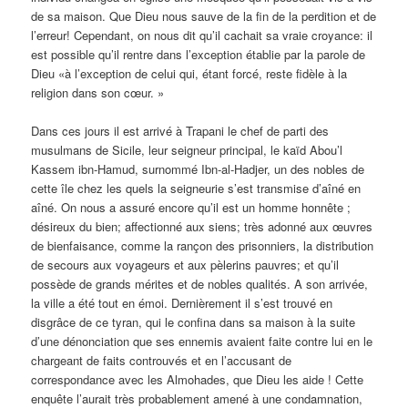
de sa maison. Que Dieu nous sauve de la fin de la perdition et de
l’erreur! Cependant, on nous dit qu’il cachait sa vraie croyance: il
est possible qu’il rentre dans l’exception établie par la parole de
Dieu «à l’exception de celui qui, étant forcé, reste fidèle à la
religion dans son cœur. »
Dans ces jours il est arrivé à Trapani le chef de parti des
musulmans de Sicile, leur seigneur principal, le kaïd Abou’l
Kassem ibn-Hamud, surnommé Ibn-al-Hadjer, un des nobles de
cette île chez les quels la seigneurie s’est transmise d’aîné en
aîné. On nous a assuré encore qu’il est un homme honnête ;
désireux du bien; affectionné aux siens; très adonné aux œuvres
de bienfaisance, comme la rançon des prisonniers, la distribution
de secours aux voyageurs et aux pèlerins pauvres; et qu’il
possède de grands mérites et de nobles qualités. A son arrivée,
la ville a été tout en émoi. Dernièrement il s’est trouvé en
disgrâce de ce tyran, qui le confina dans sa maison à la suite
d’une dénonciation que ses ennemis avaient faite contre lui en le
chargeant de faits controuvés et en l’accusant de
correspondance avec les Almohades, que Dieu les aide ! Cette
enquête l’aurait très probablement amené à une condamnation,