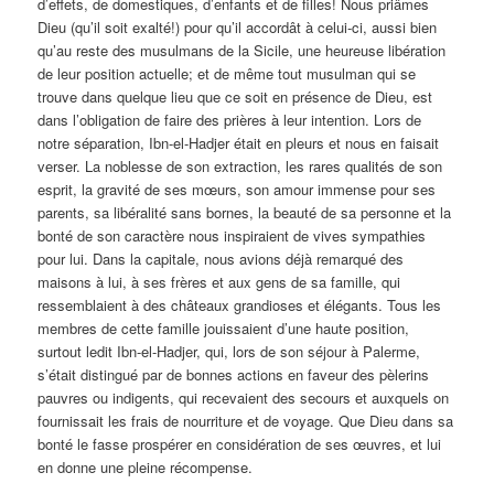
d’effets, de domestiques, d’enfants et de filles! Nous priâmes
Dieu (qu’il soit exalté!) pour qu’il accordât à celui-ci, aussi bien
qu’au reste des musulmans de la Sicile, une heureuse libération
de leur position actuelle; et de même tout musulman qui se
trouve dans quelque lieu que ce soit en présence de Dieu, est
dans l’obligation de faire des prières à leur intention. Lors de
notre séparation, Ibn-el-Hadjer était en pleurs et nous en faisait
verser. La noblesse de son extraction, les rares qualités de son
esprit, la gravité de ses mœurs, son amour immense pour ses
parents, sa libéralité sans bornes, la beauté de sa personne et la
bonté de son caractère nous inspiraient de vives sympathies
pour lui. Dans la capitale, nous avions déjà remarqué des
maisons à lui, à ses frères et aux gens de sa famille, qui
ressemblaient à des châteaux grandioses et élégants. Tous les
membres de cette famille jouissaient d’une haute position,
surtout ledit Ibn-el-Hadjer, qui, lors de son séjour à Palerme,
s’était distingué par de bonnes actions en faveur des pèlerins
pauvres ou indigents, qui recevaient des secours et auxquels on
fournissait les frais de nourriture et de voyage. Que Dieu dans sa
bonté le fasse prospérer en considération de ses œuvres, et lui
en donne une pleine récompense.