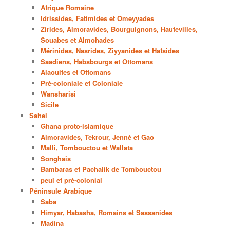
Afrique Romaine
Idrissides, Fatimides et Omeyyades
Zirides, Almoravides, Bourguignons, Hautevilles,
Souabes et Almohades
Mérinides, Nasrides, Ziyyanides et Hafsides
Saadiens, Habsbourgs et Ottomans
Alaouites et Ottomans
Pré-coloniale et Coloniale
Wansharisi
Sicile
Sahel
Ghana proto-islamique
Almoravides, Tekrour, Jenné et Gao
Malli, Tombouctou et Wallata
Songhais
Bambaras et Pachalik de Tombouctou
peul et pré-colonial
Péninsule Arabique
Saba
Himyar, Habasha, Romains et Sassanides
Madina