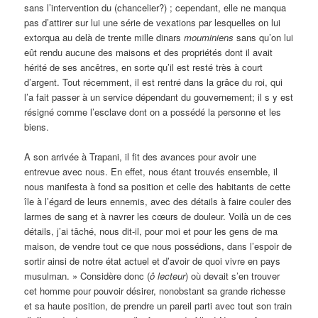
sans l’intervention du (chancelier?) ; cependant, elle ne manqua
pas d’attirer sur lui une série de vexations par lesquelles on lui
extorqua au delà de trente mille dinars
mouminiens
sans qu’on lui
eût rendu aucune des maisons et des propriétés dont il avait
hérité de ses ancêtres, en sorte qu’il est resté très à court
d’argent. Tout récemment, il est rentré dans la grâce du roi, qui
l’a fait passer à un service dépendant du gouvernement; il s y est
résigné comme l’esclave dont on a possédé la personne et les
biens.
A son arrivée à Trapani, il fit des avances pour avoir une
entrevue avec nous. En effet, nous étant trouvés ensemble, il
nous manifesta à fond sa position et celle des habitants de cette
île à l’égard de leurs ennemis, avec des détails à faire couler des
larmes de sang et à navrer les cœurs de douleur. Voilà un de ces
détails, j’ai tâché, nous dit-il, pour moi et pour les gens de ma
maison, de vendre tout ce que nous possédions, dans l’espoir de
sortir ainsi de notre état actuel et d’avoir de quoi vivre en pays
musulman. » Considère donc (
ô
lecteur
) où devait s’en trouver
cet homme pour pouvoir désirer, nonobstant sa grande richesse
et sa haute position, de prendre un pareil parti avec tout son train