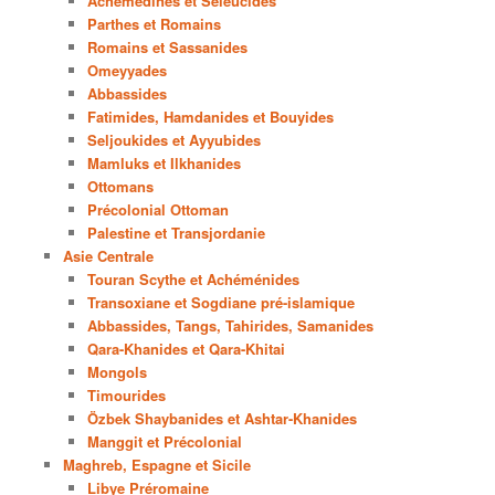
Achémédines et Séleucides
Parthes et Romains
Romains et Sassanides
Omeyyades
Abbassides
Fatimides, Hamdanides et Bouyides
Seljoukides et Ayyubides
Mamluks et Ilkhanides
Ottomans
Précolonial Ottoman
Palestine et Transjordanie
Asie Centrale
Touran Scythe et Achéménides
Transoxiane et Sogdiane pré-islamique
Abbassides, Tangs, Tahirides, Samanides
Qara-Khanides et Qara-Khitai
Mongols
Timourides
Özbek Shaybanides et Ashtar-Khanides
Manggit et Précolonial
Maghreb, Espagne et Sicile
Libye Préromaine