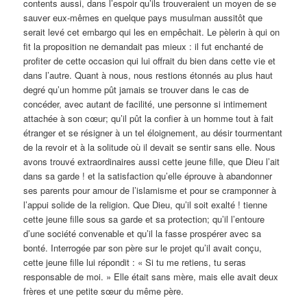
contents aussi, dans l’espoir qu’ils trouveraient un moyen de se
sauver eux-mêmes en quelque pays musulman aussitôt que
serait levé cet embargo qui les en empêchait. Le pèlerin à qui on
fit la proposition ne demandait pas mieux : il fut enchanté de
profiter de cette occasion qui lui offrait du bien dans cette vie et
dans l’autre. Quant à nous, nous restions étonnés au plus haut
degré qu’un homme pût jamais se trouver dans le cas de
concéder, avec autant de facilité, une personne si intimement
attachée à son cœur; qu’il pût la confier à un homme tout à fait
étranger et se résigner à un tel éloignement, au désir tourmentant
de la revoir et à la solitude où il devait se sentir sans elle. Nous
avons trouvé extraordinaires aussi cette jeune fille, que Dieu l’ait
dans sa garde ! et la satisfaction qu’elle éprouve à abandonner
ses parents pour amour de l’islamisme et pour se cramponner à
l’appui solide de la religion. Que Dieu, qu’il soit exalté ! tienne
cette jeune fille sous sa garde et sa protection; qu’il l’entoure
d’une société convenable et qu’il la fasse prospérer avec sa
bonté. Interrogée par son père sur le projet qu’il avait conçu,
cette jeune fille lui répondit : « Si tu me retiens, tu seras
responsable de moi. » Elle était sans mère, mais elle avait deux
frères et une petite sœur du même père.