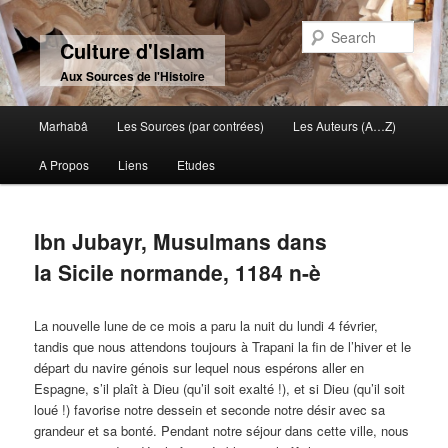
Sear
Culture d'Islam
Aux Sources de l'Histoire
Main menu
Marhabâ
Les Sources (par contrées)
Les Auteurs (A…Z)
Skip to primary content
Skip to secondary content
A Propos
Liens
Etudes
Ibn Jubayr, Musulmans dans
la Sicile normande, 1184 n-è
La nouvelle lune de ce mois a paru la nuit du lundi 4 février,
tandis que nous attendons toujours à Trapani la fin de l’hiver et le
départ du navire génois sur lequel nous espérons aller en
Espagne, s’il plaît à Dieu (qu’il soit exalté !), et si Dieu (qu’il soit
loué !) favorise notre dessein et seconde notre désir avec sa
grandeur et sa bonté. Pendant notre séjour dans cette ville, nous