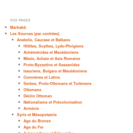
VOS PAGES
Marhabâ
Les Sources (par contrées)
Anatolie, Caucase et Balkans
Hittites, Scythes, Lydo-Phrigiens
Achéménides et Macédoniens
Mésie, Achaie et Asie Romaine
Proto-Byzantins et Sassanides
Isauriens, Bulgars et Macédoniens
Comnènes et Latins
Serbes, Proto-Ottomans et Turkmens
Ottomans
Déclin Ottoman
Nationalisme et Précolonisation
Arménie
Syrie et Mésopotamie
Age du Bronze
Age du Fer