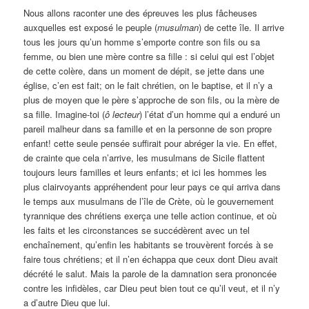
Nous allons raconter une des épreuves les plus fâcheuses
auxquelles est exposé le peuple (
musulman
) de cette île. Il arrive
tous les jours qu’un homme s’emporte contre son fils ou sa
femme, ou bien une mère contre sa fille : si celui qui est l’objet
de cette colère, dans un moment de dépit, se jette dans une
église, c’en est fait; on le fait chrétien, on le baptise, et il n’y a
plus de moyen que le père s’approche de son fils, ou la mère de
sa fille. Imagine-toi (
ô
lecteur
) l’état d’un homme qui a enduré un
pareil malheur dans sa famille et en la personne de son propre
enfant! cette seule pensée suffirait pour abréger la vie. En effet,
de crainte que cela n’arrive, les musulmans de Sicile flattent
toujours leurs familles et leurs enfants; et ici les hommes les
plus clairvoyants appréhendent pour leur pays ce qui arriva dans
le temps aux musulmans de l’île de Crète, où le gouvernement
tyrannique des chrétiens exerça une telle action continue, et où
les faits et les circonstances se succédèrent avec un tel
enchaînement, qu’enfin les habitants se trouvèrent forcés à se
faire tous chrétiens; et il n’en échappa que ceux dont Dieu avait
décrété le salut. Mais la parole de la damnation sera prononcée
contre les infidèles, car Dieu peut bien tout ce qu’il veut, et il n’y
a d’autre Dieu que lui.