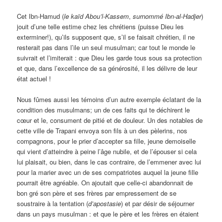
Cet Ibn-Hamud (
le
kaïd
Abou’l-Kassem
,
surnommé
Ibn-al-Hadjer
)
jouit d’une telle estime chez les chrétiens (puisse Dieu les
exterminer!), qu’ils supposent que, s’il se faisait chrétien, il ne
resterait pas dans l’ile un seul musulman; car tout le monde le
suivrait et l’imiterait : que Dieu les garde tous sous sa protection
et que, dans l’excellence de sa générosité, il les délivre de leur
état actuel !
Nous fûmes aussi les témoins d’un autre exemple éclatant de la
condition des musulmans; un de ces faits qui te déchirent le
cœur et le, consument de pitié et de douleur. Un des notables de
cette ville de Trapani envoya son fils à un des pèlerins, nos
compagnons, pour le prier d’accepter sa fille, jeune demoiselle
qui vient d’atteindre à peine l’âge nubile, et de l’épouser si cela
lui plaisait, ou bien, dans le cas contraire, de l’emmener avec lui
pour la marier avec un de ses compatriotes auquel la jeune fille
pourrait être agréable. On ajoutait que celle-ci abandonnait de
bon gré son père et ses frères par empressement de se
soustraire à la tentation (
d’apostasie
) et par désir de séjourner
dans un pays musulman : et que le père et les frères en étaient