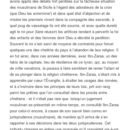
avons appris des détails fort pénibles sur la fâcheuse situation
des musulmans de Sicile à l’égard des adorateurs de la croix
(que Dieu les extermine!) et dans quel état d’abjection et de
misère les premiers vivent dans la compagnie des seconds, à
quel joug de vasselage ils ont été soumis, et avec quelle dureté
agit le roi pour (
faire
réussir
) les artifices tendant à pervertir la foi
des enfants et des femmes dont Dieu a décrété la perdition.
Souvent le roi s’est servi de moyens de contrainte pour forcer
quelques-uns des cheikhs du pays à l’abandon de leur religion. Il
en fut ainsi, dans ces années dernières, avec Ibn-Zaraa, un des
fakis de la capitale, lieu de résidence de ce tyran, qui, au moyen
de mille vexations, le poussa à faire semblant de renier l’islam et
de se plonger dans la religion chrétienne. Ibn-Zaraa, s’étant mis à
apprendre par cœur l’Évangile, à étudier les usages des romées,
et à s’instruire dans les principes de leurs lois, prit son rang
parmi les prêtres que l’on consultait dans les procès entre
chrétiens : et il n’était pas rare que, lorsqu’un jugement
musulman se présentait en même temps, on consultât Ibn-Zaraa
pour celui-ci encore, à cause de son savoir bien connu en
jurisprudence (
musulmane
), de manière qu’il arriva de s’en
rapporter à ses décisions dans les deux jurisprudences. Cet
individu changea en église une mosquée qu’il possédait vis-à-vis