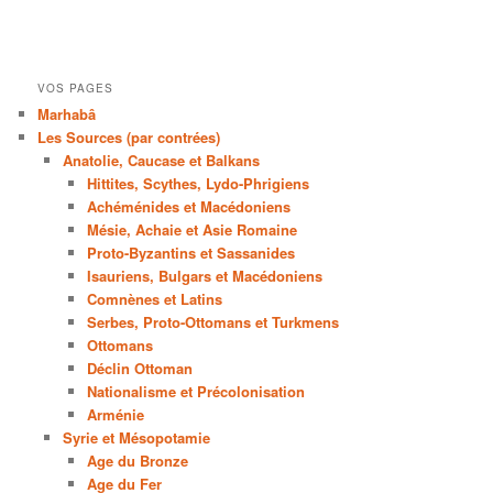
VOS PAGES
Marhabâ
Les Sources (par contrées)
Anatolie, Caucase et Balkans
Hittites, Scythes, Lydo-Phrigiens
Achéménides et Macédoniens
Mésie, Achaie et Asie Romaine
Proto-Byzantins et Sassanides
Isauriens, Bulgars et Macédoniens
Comnènes et Latins
Serbes, Proto-Ottomans et Turkmens
Ottomans
Déclin Ottoman
Nationalisme et Précolonisation
Arménie
Syrie et Mésopotamie
Age du Bronze
Age du Fer