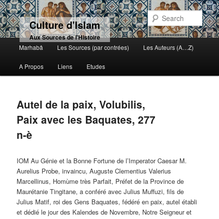
Sear
Culture d'Islam
Aux Sources de l'Histoire
Main menu
Marhabâ
Les Sources (par contrées)
Les Auteurs (A…Z)
Skip to primary content
Skip to secondary content
A Propos
Liens
Etudes
Autel de la paix, Volubilis,
Paix avec les Baquates, 277
n-è
IOM Au Génie et la Bonne Fortune de l’Imperator Caesar M.
Aurelius Probe, invaincu, Auguste Clementius Valerius
Marcellinus, Homùme très Parfait, Préfet de la Province de
Maurétanie Tingitane, a conféré avec Julius Muffuzi, fils de
Julius Matif, roi des Gens Baquates, fédéré en paix, autel établi
et dédié le jour des Kalendes de Novembre, Notre Seigneur et