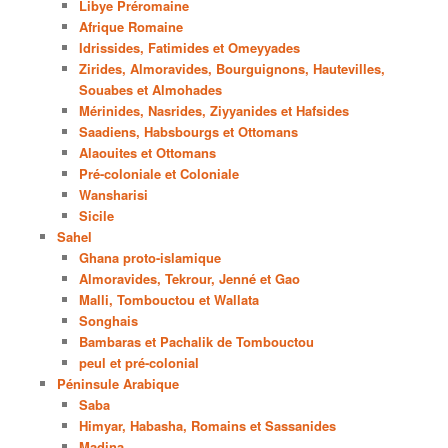
Libye Préromaine
Afrique Romaine
Idrissides, Fatimides et Omeyyades
Zirides, Almoravides, Bourguignons, Hautevilles,
Souabes et Almohades
Mérinides, Nasrides, Ziyyanides et Hafsides
Saadiens, Habsbourgs et Ottomans
Alaouites et Ottomans
Pré-coloniale et Coloniale
Wansharisi
Sicile
Sahel
Ghana proto-islamique
Almoravides, Tekrour, Jenné et Gao
Malli, Tombouctou et Wallata
Songhais
Bambaras et Pachalik de Tombouctou
peul et pré-colonial
Péninsule Arabique
Saba
Himyar, Habasha, Romains et Sassanides
Madina