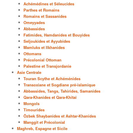
Achémédines et Séleucides
Parthes et Romains
Romains et Sassanides
Omeyyades
Abbassides
Fatimides, Hamdanides et Bouyides
Seljoukides et Ayyubides
Mamluks et Ilkhanides
Ottomans
Précolonial Ottoman
Palestine et Transjordanie
Asie Centrale
Touran Scythe et Achéménides
Transoxiane et Sogdiane pré-islamique
Abbassides, Tangs, Tahirides, Samanides
Qara-Khanides et Qara-Khitai
Mongols
Timourides
Özbek Shaybanides et Ashtar-Khanides
Manggit et Précolonial
Maghreb, Espagne et Sicile