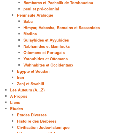
Bambaras et Pachalik de Tombouctou
peul et pré-colonial
Péninsule Arabique
Saba
Himyar, Habasha, Romains et Sassanides
Madina
Sulayhides et Ayyubides
Nabhanides et Mamlouks
Ottomans et Portugais
Yaroubides et Ottomans
Wahhabites et Occidentaux
Egypte et Soudan
Iran
Zanj et Swahili
Les Auteurs (A…Z)
A Propos
Liens
Etudes
Etudes Diverses
Histoire des Berbères
Civilisation Judéo-Islamique