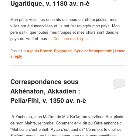
Ugaritique, v. 1180 av. n-è
Mon père, voici, les ennemis qui nous ont été expédiés, mes
villes ont été incendiées et ils ont fait ravagés mon pays. Mon
père sait-il que toutes mes troupes et mes chars sont dans le
pays de Hatti et tous …
Continue reading
→
Posted in
Age du Bronze
,
Epigraphie
,
Syrie et Mésopotamie
|
Leave
a reply
Correspondance sous
Akhénaton, Akkadien :
Pella/Fihl, v. 1350 av. n-è
-A Yanhumu, mon Maître, de Mut-Ba‘lw, ton serviteur. Aux pieds
de mon Maître, je tombe. Comment a-t-il dit pu t’être annoncé :
“Mut-ba’lu s’est enfuit, Ayab s’est caché?” Comment le chef de
Fihl(um) aurait-il pu fuir ton visage, son royal commanditaire …