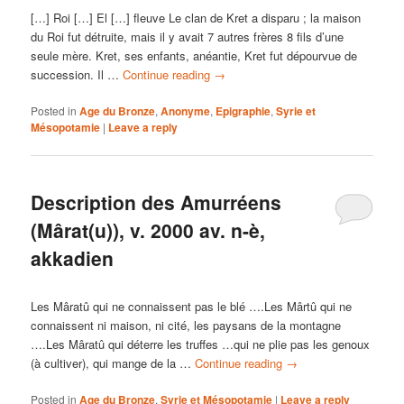
[…] Roi […] El […] fleuve Le clan de Kret a disparu ; la maison
du Roi fut détruite, mais il y avait 7 autres frères 8 fils d’une
seule mère. Kret, ses enfants, anéantie, Kret fut dépourvue de
succession. Il …
Continue reading
→
Posted in
Age du Bronze
,
Anonyme
,
Epigraphie
,
Syrie et
Mésopotamie
|
Leave a reply
Description des Amurréens
(Mârat(u)), v. 2000 av. n-è,
akkadien
Les Mâratû qui ne connaissent pas le blé ….Les Mârtû qui ne
connaissent ni maison, ni cité, les paysans de la montagne
….Les Mâratû qui déterre les truffes …qui ne plie pas les genoux
(à cultiver), qui mange de la …
Continue reading
→
Posted in
Age du Bronze
,
Syrie et Mésopotamie
|
Leave a reply