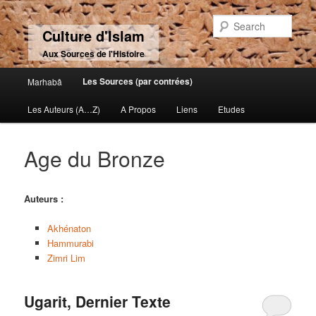
Sear
Culture d'Islam
Aux Sources de l'Histoire
Main menu
Les Sources (par contrées)
Marhabâ
Skip to primary content
Skip to secondary content
Les Auteurs (A…Z)
A Propos
Liens
Etudes
Age du Bronze
Auteurs :
Akhénaton
Hammurabi
Zimri Lim
Ugarit, Dernier Texte