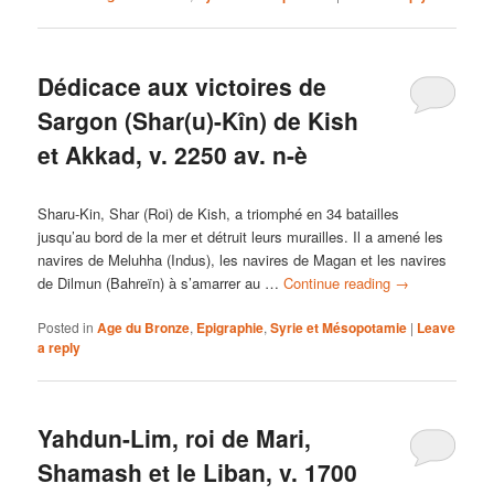
Dédicace aux victoires de
Sargon (Shar(u)-Kîn) de Kish
et Akkad, v. 2250 av. n-è
Sharu-Kin, Shar (Roi) de Kish, a triomphé en 34 batailles
jusqu’au bord de la mer et détruit leurs murailles. Il a amené les
navires de Meluhha (Indus), les navires de Magan et les navires
de Dilmun (Bahreïn) à s’amarrer au …
Continue reading
→
Posted in
Age du Bronze
,
Epigraphie
,
Syrie et Mésopotamie
|
Leave
a reply
Yahdun-Lim, roi de Mari,
Shamash et le Liban, v. 1700