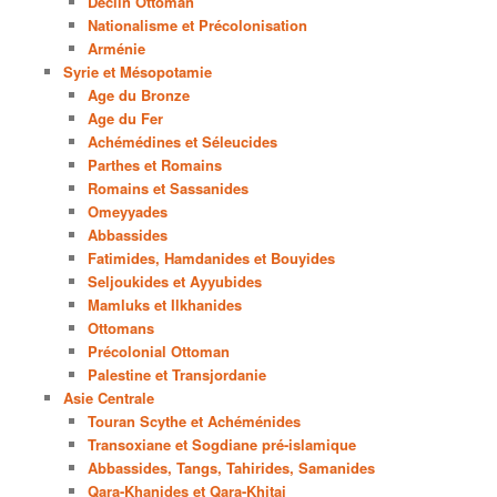
Déclin Ottoman
Nationalisme et Précolonisation
Arménie
Syrie et Mésopotamie
Age du Bronze
Age du Fer
Achémédines et Séleucides
Parthes et Romains
Romains et Sassanides
Omeyyades
Abbassides
Fatimides, Hamdanides et Bouyides
Seljoukides et Ayyubides
Mamluks et Ilkhanides
Ottomans
Précolonial Ottoman
Palestine et Transjordanie
Asie Centrale
Touran Scythe et Achéménides
Transoxiane et Sogdiane pré-islamique
Abbassides, Tangs, Tahirides, Samanides
Qara-Khanides et Qara-Khitai