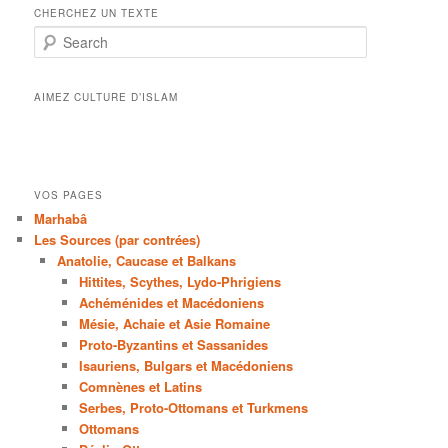
CHERCHEZ UN TEXTE
Search
AIMEZ CULTURE D’ISLAM
VOS PAGES
Marhabâ
Les Sources (par contrées)
Anatolie, Caucase et Balkans
Hittites, Scythes, Lydo-Phrigiens
Achéménides et Macédoniens
Mésie, Achaie et Asie Romaine
Proto-Byzantins et Sassanides
Isauriens, Bulgars et Macédoniens
Comnènes et Latins
Serbes, Proto-Ottomans et Turkmens
Ottomans