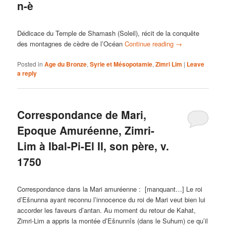
n-è
Dédicace du Temple de Shamash (Soleil), récit de la conquête
des montagnes de cèdre de l’Océan
Continue reading
→
Posted in
Age du Bronze
,
Syrie et Mésopotamie
,
Zimri Lim
|
Leave
a reply
Correspondance de Mari,
Epoque Amuréenne, Zimri-
Lim à Ibal-Pi-El II, son père, v.
1750
Correspondance dans la Mari amuréenne : [manquant…] Le roi
d’Ešnunna ayant reconnu l’innocence du roi de Mari veut bien lui
accorder les faveurs d’antan. Au moment du retour de Kahat,
Zimri-Lim a appris la montée d’Ešnunnîs (dans le Suhum) ce qu’il