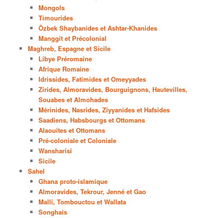
Mongols
Timourides
Özbek Shaybanides et Ashtar-Khanides
Manggit et Précolonial
Maghreb, Espagne et Sicile
Libye Préromaine
Afrique Romaine
Idrissides, Fatimides et Omeyyades
Zirides, Almoravides, Bourguignons, Hautevilles,
Souabes et Almohades
Mérinides, Nasrides, Ziyyanides et Hafsides
Saadiens, Habsbourgs et Ottomans
Alaouites et Ottomans
Pré-coloniale et Coloniale
Wansharisi
Sicile
Sahel
Ghana proto-islamique
Almoravides, Tekrour, Jenné et Gao
Malli, Tombouctou et Wallata
Songhais