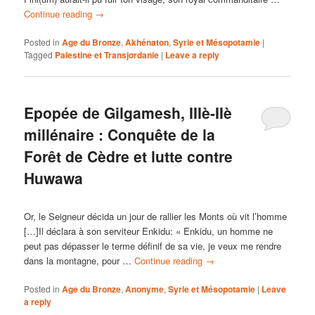
Continue reading
→
Posted in
Age du Bronze
,
Akhénaton
,
Syrie et Mésopotamie
|
Tagged
Palestine et Transjordanie
|
Leave a reply
Epopée de Gilgamesh, IIIè-IIè
millénaire : Conquête de la
Forêt de Cèdre et lutte contre
Huwawa
Or, le Seigneur décida un jour de rallier les Monts où vit l’homme
[…]Il déclara à son serviteur Enkidu: « Enkidu, un homme ne
peut pas dépasser le terme définif de sa vie, je veux me rendre
dans la montagne, pour …
Continue reading
→
Posted in
Age du Bronze
,
Anonyme
,
Syrie et Mésopotamie
|
Leave
a reply