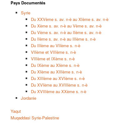
Pays Documentés
Syrie
Du XXVème s. av. n-è au XIème s. av. n-è
Du Xème s. av. n-è au Vème s. av. n-è
Du Vème s. av. n-è au IIème s. av. n-è
Du IIème s. av. n-è au IIIème s. n-è
Du IIIème au VIIème s. n-è
VIIème et VIIIème s. n-è
VIIIème et IXème s. n-è
Du IXème au XIème s. n-è
Du XIème au XIIIème s. n-è
Du XIIIème au XVIème s. n-è
Du XVIème au XVIIIème s. n-è
Du XVIIIème au XXème s. n-è
Jordanie
Yaqut
Muqaddasi Syrie-Palestine