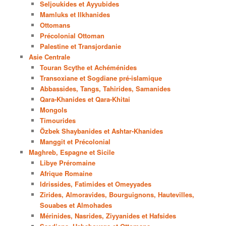
Seljoukides et Ayyubides
Mamluks et Ilkhanides
Ottomans
Précolonial Ottoman
Palestine et Transjordanie
Asie Centrale
Touran Scythe et Achéménides
Transoxiane et Sogdiane pré-islamique
Abbassides, Tangs, Tahirides, Samanides
Qara-Khanides et Qara-Khitai
Mongols
Timourides
Özbek Shaybanides et Ashtar-Khanides
Manggit et Précolonial
Maghreb, Espagne et Sicile
Libye Préromaine
Afrique Romaine
Idrissides, Fatimides et Omeyyades
Zirides, Almoravides, Bourguignons, Hautevilles,
Souabes et Almohades
Mérinides, Nasrides, Ziyyanides et Hafsides