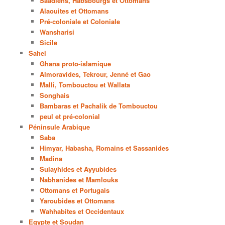
Saadiens, Habsbourgs et Ottomans
Alaouites et Ottomans
Pré-coloniale et Coloniale
Wansharisi
Sicile
Sahel
Ghana proto-islamique
Almoravides, Tekrour, Jenné et Gao
Malli, Tombouctou et Wallata
Songhais
Bambaras et Pachalik de Tombouctou
peul et pré-colonial
Péninsule Arabique
Saba
Himyar, Habasha, Romains et Sassanides
Madina
Sulayhides et Ayyubides
Nabhanides et Mamlouks
Ottomans et Portugais
Yaroubides et Ottomans
Wahhabites et Occidentaux
Egypte et Soudan