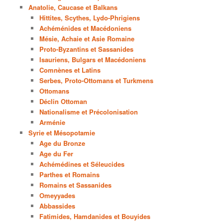
Anatolie, Caucase et Balkans
Hittites, Scythes, Lydo-Phrigiens
Achéménides et Macédoniens
Mésie, Achaie et Asie Romaine
Proto-Byzantins et Sassanides
Isauriens, Bulgars et Macédoniens
Comnènes et Latins
Serbes, Proto-Ottomans et Turkmens
Ottomans
Déclin Ottoman
Nationalisme et Précolonisation
Arménie
Syrie et Mésopotamie
Age du Bronze
Age du Fer
Achémédines et Séleucides
Parthes et Romains
Romains et Sassanides
Omeyyades
Abbassides
Fatimides, Hamdanides et Bouyides