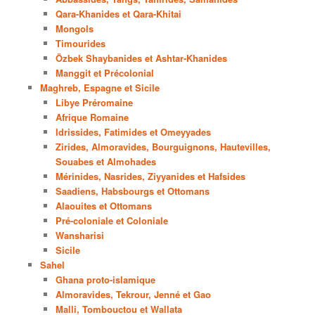
Qara-Khanides et Qara-Khitai
Mongols
Timourides
Özbek Shaybanides et Ashtar-Khanides
Manggit et Précolonial
Maghreb, Espagne et Sicile
Libye Préromaine
Afrique Romaine
Idrissides, Fatimides et Omeyyades
Zirides, Almoravides, Bourguignons, Hautevilles,
Souabes et Almohades
Mérinides, Nasrides, Ziyyanides et Hafsides
Saadiens, Habsbourgs et Ottomans
Alaouites et Ottomans
Pré-coloniale et Coloniale
Wansharisi
Sicile
Sahel
Ghana proto-islamique
Almoravides, Tekrour, Jenné et Gao
Malli, Tombouctou et Wallata