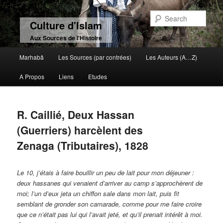
Sear
Culture d'Islam
Aux Sources de l'Histoire
Main menu
Marhabâ
Les Sources (par contrées)
Les Auteurs (A…Z)
Skip to primary content
Skip to secondary content
A Propos
Liens
Etudes
R. Caillié, Deux Hassan
(Guerriers) harcèlent des
Zenaga (Tributaires), 1828
Le 10, j’étais à faire bouillir un peu de lait pour mon déjeuner :
deux hassanes qui venaient d’arriver au camp s’approchèrent de
moi; l’un d’eux jeta un chiffon sale dans mon lait, puis fit
semblant de gronder son camarade, comme pour me faire croire
que ce n’était pas lui qui l’avait jeté, et qu’il prenait intérêt à moi.