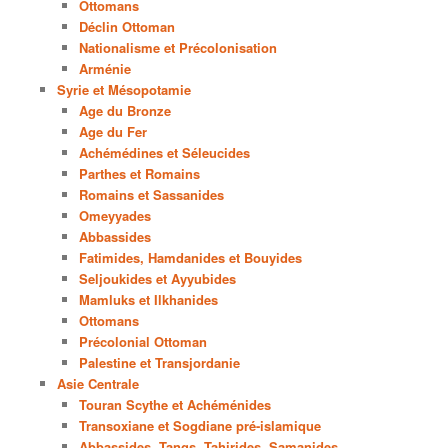
Ottomans
Déclin Ottoman
Nationalisme et Précolonisation
Arménie
Syrie et Mésopotamie
Age du Bronze
Age du Fer
Achémédines et Séleucides
Parthes et Romains
Romains et Sassanides
Omeyyades
Abbassides
Fatimides, Hamdanides et Bouyides
Seljoukides et Ayyubides
Mamluks et Ilkhanides
Ottomans
Précolonial Ottoman
Palestine et Transjordanie
Asie Centrale
Touran Scythe et Achéménides
Transoxiane et Sogdiane pré-islamique
Abbassides, Tangs, Tahirides, Samanides