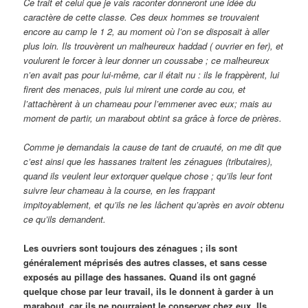
Ce trait et celui que je vais raconter donneront une idée du
caractère de cette classe. Ces deux hommes se trouvaient
encore au camp le 1 2, au moment où l’on se disposait à aller
plus loin. Ils trouvèrent un malheureux haddad ( ouvrier en fer), et
voulurent le forcer à leur donner un coussabe ; ce malheureux
n’en avait pas pour lui-même, car il était nu : ils le frappèrent, lui
firent des menaces, puis lui mirent une corde au cou, et
l’attachèrent à un chameau pour l’emmener avec eux; mais au
moment de partir, un marabout obtint sa grâce à force de prières.
Comme je demandais la cause de tant de cruauté, on me dit que
c’est ainsi que les hassanes traitent les zénagues (tributaires),
quand ils veulent leur extorquer quelque chose ; qu’ils leur font
suivre leur chameau à la course, en les frappant
impitoyablement, et qu’ils ne les lâchent qu’après en avoir obtenu
ce qu’ils demandent.
Les ouvriers sont toujours des zénagues ; ils sont
généralement méprisés des autres classes, et sans cesse
exposés au pillage des hassanes. Quand ils ont gagné
quelque chose par leur travail, ils le donnent à garder à un
marabout, car ils ne pourraient le conserver chez eux. Ils