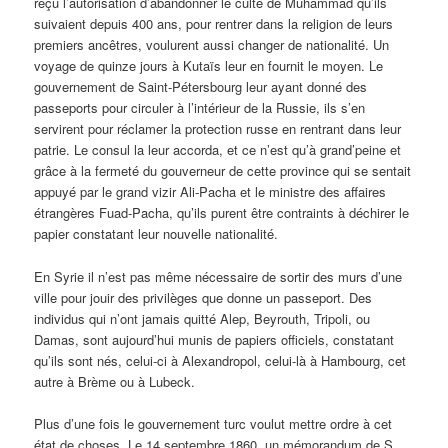
reçu l’autorisation d’abandonner le culte de Muhammad qu’ils
suivaient depuis 400 ans, pour rentrer dans la religion de leurs
premiers ancêtres, voulurent aussi changer de nationalité. Un
voyage de quinze jours à Kutaïs leur en fournit le moyen. Le
gouvernement de Saint-Pétersbourg leur ayant donné des
passeports pour circuler à l’intérieur de la Russie, ils s’en
servirent pour réclamer la protection russe en rentrant dans leur
patrie. Le consul la leur accorda, et ce n’est qu’à grand’peine et
grâce à la fermeté du gouverneur de cette province qui se sentait
appuyé par le grand vizir Ali-Pacha et le ministre des affaires
étrangères Fuad-Pacha, qu’ils purent être contraints à déchirer le
papier constatant leur nouvelle nationalité.
En Syrie il n’est pas même nécessaire de sortir des murs d’une
ville pour jouir des privilèges que donne un passeport. Des
individus qui n’ont jamais quitté Alep, Beyrouth, Tripoli, ou
Damas, sont aujourd’hui munis de papiers officiels, constatant
qu’ils sont nés, celui-ci à Alexandropol, celui-là à Hambourg, cet
autre à Brème ou à Lubeck.
Plus d’une fois le gouvernement turc voulut mettre ordre à cet
état de choses. Le 14 septembre 1860, un mémorandum de S.