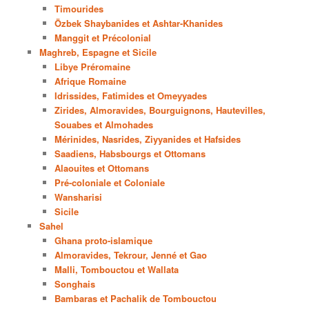
Timourides
Özbek Shaybanides et Ashtar-Khanides
Manggit et Précolonial
Maghreb, Espagne et Sicile
Libye Préromaine
Afrique Romaine
Idrissides, Fatimides et Omeyyades
Zirides, Almoravides, Bourguignons, Hautevilles,
Souabes et Almohades
Mérinides, Nasrides, Ziyyanides et Hafsides
Saadiens, Habsbourgs et Ottomans
Alaouites et Ottomans
Pré-coloniale et Coloniale
Wansharisi
Sicile
Sahel
Ghana proto-islamique
Almoravides, Tekrour, Jenné et Gao
Malli, Tombouctou et Wallata
Songhais
Bambaras et Pachalik de Tombouctou