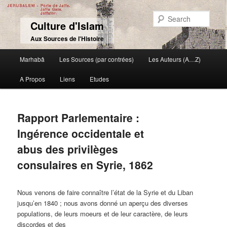
Sear
Culture d'Islam
Aux Sources de l'Histoire
Main menu
Marhabâ
Les Sources (par contrées)
Les Auteurs (A…Z)
Skip to primary content
Skip to secondary content
A Propos
Liens
Etudes
Rapport Parlementaire :
Ingérence occidentale et
abus des privilèges
consulaires en Syrie, 1862
Nous venons de faire connaître l’état de la Syrie et du Liban
jusqu’en 1840 ; nous avons donné un aperçu des diverses
populations, de leurs moeurs et de leur caractère, de leurs
discordes et des