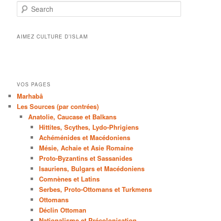
Search
AIMEZ CULTURE D’ISLAM
VOS PAGES
Marhabâ
Les Sources (par contrées)
Anatolie, Caucase et Balkans
Hittites, Scythes, Lydo-Phrigiens
Achéménides et Macédoniens
Mésie, Achaie et Asie Romaine
Proto-Byzantins et Sassanides
Isauriens, Bulgars et Macédoniens
Comnènes et Latins
Serbes, Proto-Ottomans et Turkmens
Ottomans
Déclin Ottoman
Nationalisme et Précolonisation