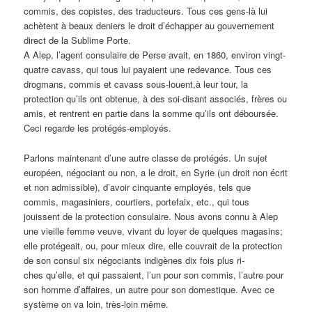
commis, des copistes, des traducteurs. Tous ces gens-là lui
achètent à beaux deniers le droit d’échapper au gouvernement
direct de la Sublime Porte.
A Alep, l’agent consulaire de Perse avait, en 1860, environ vingt-
quatre cavass, qui tous lui payaient une redevance. Tous ces
drogmans, commis et cavass sous-louent,à leur tour, la
protection qu’ils ont obtenue, à des soi-disant associés, frères ou
amis, et rentrent en partie dans la somme qu’ils ont déboursée.
Ceci regarde les protégés-employés.
Parlons maintenant d’une autre classe de protégés. Un sujet
européen, négociant ou non, a le droit, en Syrie (un droit non écrit
et non admissible), d’avoir cinquante employés, tels que
commis, magasiniers, courtiers, portefaix, etc., qui tous
jouissent de la protection consulaire. Nous avons connu à Alep
une vieille femme veuve, vivant du loyer de quelques magasins;
elle protégeait, ou, pour mieux dire, elle couvrait de la protection
de son consul six négociants indigènes dix fois plus ri-
ches qu’elle, et qui passaient, l’un pour son commis, l’autre pour
son homme d’affaires, un autre pour son domestique. Avec ce
système on va loin, très-loin même.