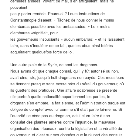
dernières années, voyant ce mal, s’en affligeaient, mais ne
pouvaient
pas y porter remède. Pourquoi ? Leurs instructions de
Constantinople disaient: « Tâchez de nous donner le moins
d’embarras possible avec les ambassades. » Le « moins
d’embarras «signifiait, pour
les gouverneurs insouciants « aucun embarras; » et ils laissaient
faire, sans s’inquiéter de ce fait, que les abus ainsi tolérés
acquéraient quelquefois force de loi.
Une autre plaie de la Syrie, ce sont les drogmans.
Nous avons dit que chaque consul, qu’il y fût autorisé ou non,
avait cinq, six, jusqu’à huit drogmans non payés. Ces messieurs
se tiennent presque sans cesse près du sérail du gouverneur, où
ils guettent des pratiques. Une affaire scabreuse se présente :
n’importe à quelle nationalité appartiennent les parties, le
drogman s’en empare, la fait sienne, et l’administration turque est
obligée de compter avec lui comme s’il était partie lui-même. Si
l’autorité ne cède pas au drogman, celui-ci va faire à son
consulat des plaintes amères contre l’injustice, la mauvaise
organisation des tribunaux, contre la législation et la vénalité du
gouverneur, et c’est sur ces données que la plupart des consuls