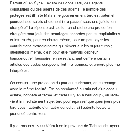
Partout où en Syrie il existe des consulats, des agents
consulaires ou des agents de ces agents, le nombre des
protégés est illimité Mais si le gouvernement turc est paternel,
pourquoi ses sujets cherchent-ils à passer sous une juridiction
étrangère? La réponse est facile ; on cherche une protection
étrangère pour jouir des avantages accordés par les capitulations
et les traités, pour en abuser même, pour ne pas payer les
contributions extraordinaires qui pèsent sur les sujets turcs ;
quelquefois même, c’est pour être mauvais débiteur,
banqueroutier, faussaire, en se retranchant derrière certains
articles des codes européens fort mal connus, et encore plus mal
interprétés.
On acquiert une protection du jour au lendemain, on en change
avec la même facilité. Est-on condamné au tribunal d’un consul
éclairé, honnête et ferme (et certes il y en a beaucoup), on rede-
vient immédiatement sujet turc pour repasser quelques jours plus
tard sous l’autorité d’un autre consulat, si l’autorité locale a
prononcé contre vous.
Il y a trois ans, 6000 Krûm-li de la province de Trébizonde, ayant