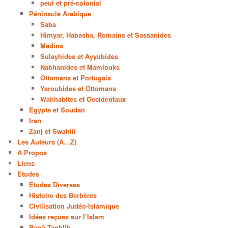
peul et pré-colonial
Péninsule Arabique
Saba
Himyar, Habasha, Romains et Sassanides
Madina
Sulayhides et Ayyubides
Nabhanides et Mamlouks
Ottomans et Portugais
Yaroubides et Ottomans
Wahhabites et Occidentaux
Egypte et Soudan
Iran
Zanj et Swahili
Les Auteurs (A…Z)
A Propos
Liens
Etudes
Etudes Diverses
Histoire des Berbères
Civilisation Judéo-Islamique
Idées reçues sur l’Islam
Banû Taghlib