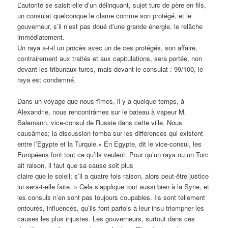
L’autorité se saisit-elle d’un délinquant, sujet turc de père en fils,
un consulat quelconque le clame comme son protégé, et le
gouverneur, s’il n’est pas doué d’une grande énergie, le relâche
immédiatement.
Un raya a-t-il un procès avec un de ces protégés, son affaire,
contrairement aux traités et aux capitulations, sera portée, non
devant les tribunaux turcs, mais devant le consulat : 99/100, le
raya est condamné.
Dans un voyage que nous fîmes, il y a quelque temps, à
Alexandrie, nous rencontrâmes sur le bateau à vapeur M.
Salemann, vice-consul de Russie dans cette ville. Nous
causâmes; la discussion tomba sur les différences qui existent
entre l’Egypte et la Turquie.« En Egypte, dit le vice-consul, les
Européens font tout ce qu’ils veulent. Pour qu’un raya ou un Turc
ait raison, il faut que sa cause soit plus
claire que le soleil; s’il a quatre fois raison, alors peut-être justice
lui sera-t-elle faite. » Cela s’applique tout aussi bien à la Syrie, et
les consuls n’en sont pas toujours coupables. Ils sont tellement
entourés, influencés, qu’ils font parfois à leur insu triompher les
causes les plus injustes. Les gouverneurs, surtout dans ces