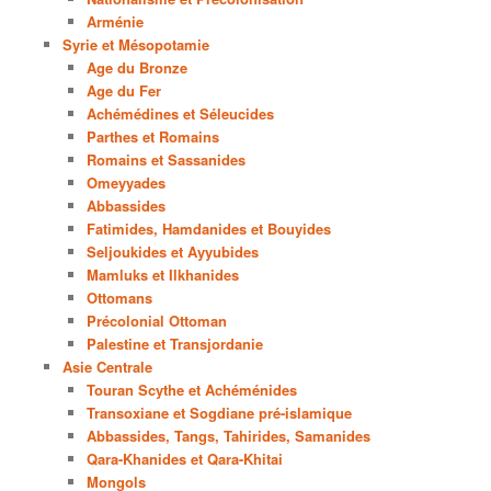
Arménie
Syrie et Mésopotamie
Age du Bronze
Age du Fer
Achémédines et Séleucides
Parthes et Romains
Romains et Sassanides
Omeyyades
Abbassides
Fatimides, Hamdanides et Bouyides
Seljoukides et Ayyubides
Mamluks et Ilkhanides
Ottomans
Précolonial Ottoman
Palestine et Transjordanie
Asie Centrale
Touran Scythe et Achéménides
Transoxiane et Sogdiane pré-islamique
Abbassides, Tangs, Tahirides, Samanides
Qara-Khanides et Qara-Khitai
Mongols