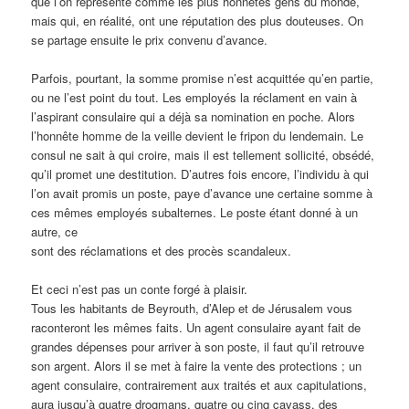
que l’on représente comme les plus honnêtes gens du monde,
mais qui, en réalité, ont une réputation des plus douteuses. On
se partage ensuite le prix convenu d’avance.
Parfois, pourtant, la somme promise n’est acquittée qu’en partie,
ou ne l’est point du tout. Les employés la réclament en vain à
l’aspirant consulaire qui a déjà sa nomination en poche. Alors
l’honnête homme de la veille devient le fripon du lendemain. Le
consul ne sait à qui croire, mais il est tellement sollicité, obsédé,
qu’il promet une destitution. D’autres fois encore, l’individu à qui
l’on avait promis un poste, paye d’avance une certaine somme à
ces mêmes employés subalternes. Le poste étant donné à un
autre, ce
sont des réclamations et des procès scandaleux.
Et ceci n’est pas un conte forgé à plaisir.
Tous les habitants de Beyrouth, d’Alep et de Jérusalem vous
raconteront les mêmes faits. Un agent consulaire ayant fait de
grandes dépenses pour arriver à son poste, il faut qu’il retrouve
son argent. Alors il se met à faire la vente des protections ; un
agent consulaire, contrairement aux traités et aux capitulations,
aura jusqu’à quatre drogmans, quatre ou cinq cavass, des