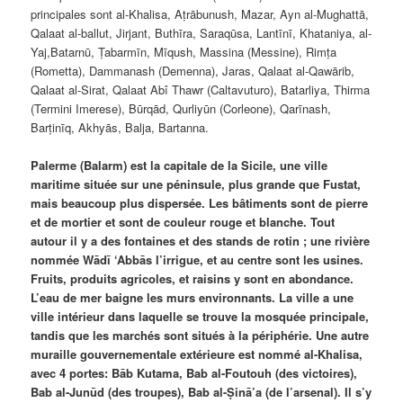
principales sont al-Khalisa, Aṭrābunush, Mazar, Ayn al-Mughattā,
Qalaat al-ballut, Jirjant, Buthīra, Saraqūsa, Lantīnī, Khataniya, al-
Yaj,Batarnū, Ṭabarmīn, Mīqush, Massina (Messine), Rimṭa
(Rometta), Dammanash (Demenna), Jaras, Qalaat al-Qawārib,
Qalaat al-Sirat, Qalaat Abî Thawr (Caltavuturo), Batarliya, Thirma
(Termini Imerese), Būrqād, Qurliyūn (Corleone), Qarīnash,
Barṭinīq, Akhyās, Balja, Bartanna.
Palerme (Balarm) est la capitale de la Sicile, une ville
maritime située sur une péninsule, plus grande que Fustat,
mais beaucoup plus dispersée. Les bâtiments sont de pierre
et de mortier et sont de couleur rouge et blanche. Tout
autour il y a des fontaines et des stands de rotin ; une rivière
nommée Wādī ‘Abbās l’irrigue, et au centre sont les usines.
Fruits, produits agricoles, et raisins y sont en abondance.
L’eau de mer baigne les murs environnants. La ville a une
ville intérieur dans laquelle se trouve la mosquée principale,
tandis que les marchés sont situés à la périphérie. Une autre
muraille gouvernementale extérieure est nommé al-Khalisa,
avec 4 portes: Bāb Kutama, Bab al-Foutouh (des victoires),
Bab al-Junūd (des troupes), Bab al-Ṣinā’a (de l’arsenal). Il s’y