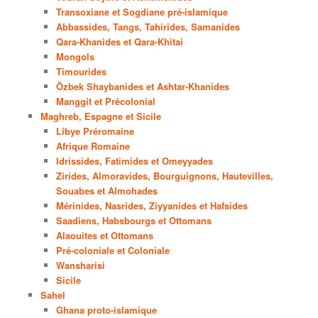
Transoxiane et Sogdiane pré-islamique
Abbassides, Tangs, Tahirides, Samanides
Qara-Khanides et Qara-Khitai
Mongols
Timourides
Özbek Shaybanides et Ashtar-Khanides
Manggit et Précolonial
Maghreb, Espagne et Sicile
Libye Préromaine
Afrique Romaine
Idrissides, Fatimides et Omeyyades
Zirides, Almoravides, Bourguignons, Hautevilles,
Souabes et Almohades
Mérinides, Nasrides, Ziyyanides et Hafsides
Saadiens, Habsbourgs et Ottomans
Alaouites et Ottomans
Pré-coloniale et Coloniale
Wansharisi
Sicile
Sahel
Ghana proto-islamique