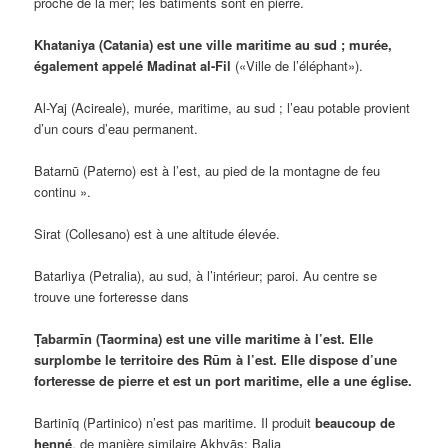
proche de la mer; les bâtiments sont en pierre.
Khataniya (Catania) est une ville maritime au sud ; murée,
également appelé Madinat al-Fil
(«Ville de l’éléphant»).
Al-Yaj (Acireale), murée, maritime, au sud ; l’eau potable provient
d’un cours d’eau permanent.
Batarnū (Paterno) est à l’est, au pied de la montagne de feu
continu ».
Sirat (Collesano) est à une altitude élevée.
Batarliya (Petralia), au sud, à l’intérieur; paroi. Au centre se
trouve une forteresse dans
Ṭabarmīn (Taormina) est une ville maritime à l’est. Elle
surplombe le territoire des Rūm à l’est. Elle dispose d’une
forteresse de pierre et est un port maritime, elle a une église.
Bartinīq (Partinico) n’est pas maritime. Il produit
beaucoup de
henné
, de manière similaire Akhyās; Balja