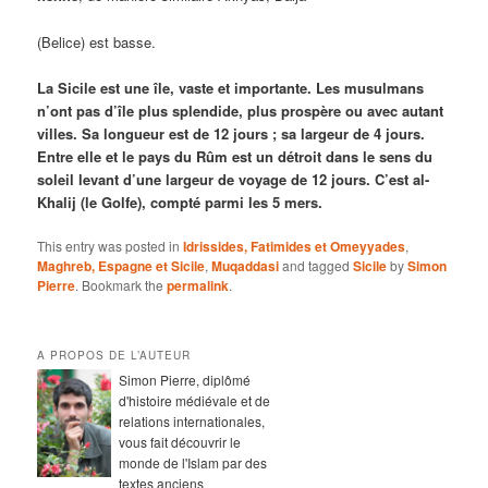
(Belice) est basse.
La Sicile est une île, vaste et importante. Les musulmans
n’ont pas d’île plus splendide, plus prospère ou avec autant
villes. Sa longueur est de 12 jours ; sa largeur de 4 jours.
Entre elle et le pays du Rûm est un détroit dans le sens du
soleil levant d’une largeur de voyage de 12 jours. C’est al-
Khalij (le Golfe), compté parmi les 5 mers.
This entry was posted in
Idrissides, Fatimides et Omeyyades
,
Maghreb, Espagne et Sicile
,
Muqaddasi
and tagged
Sicile
by
Simon
Pierre
. Bookmark the
permalink
.
A PROPOS DE L’AUTEUR
Simon Pierre, diplômé
d'histoire médiévale et de
relations internationales,
vous fait découvrir le
monde de l'Islam par des
textes anciens