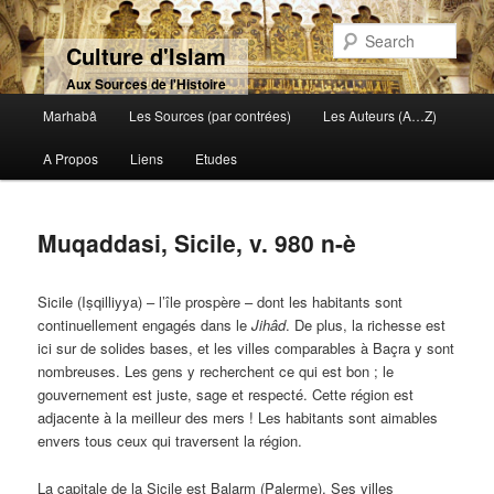
Sear
Culture d'Islam
Aux Sources de l'Histoire
Main menu
Marhabâ
Les Sources (par contrées)
Les Auteurs (A…Z)
Skip to primary content
Skip to secondary content
A Propos
Liens
Etudes
Muqaddasi, Sicile, v. 980 n-è
Sicile (Iṣqilliyya) – l’île prospère – dont les habitants sont
continuellement engagés dans le
Jihâd
. De plus, la richesse est
ici sur de solides bases, et les villes comparables à Baçra y sont
nombreuses. Les gens y recherchent ce qui est bon ; le
gouvernement est juste, sage et respecté. Cette région est
adjacente à la meilleur des mers ! Les habitants sont aimables
envers tous ceux qui traversent la région.
La capitale de la Sicile est Balarm (Palerme). Ses villes