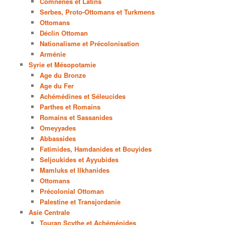
Comnènes et Latins
Serbes, Proto-Ottomans et Turkmens
Ottomans
Déclin Ottoman
Nationalisme et Précolonisation
Arménie
Syrie et Mésopotamie
Age du Bronze
Age du Fer
Achémédines et Séleucides
Parthes et Romains
Romains et Sassanides
Omeyyades
Abbassides
Fatimides, Hamdanides et Bouyides
Seljoukides et Ayyubides
Mamluks et Ilkhanides
Ottomans
Précolonial Ottoman
Palestine et Transjordanie
Asie Centrale
Touran Scythe et Achéménides