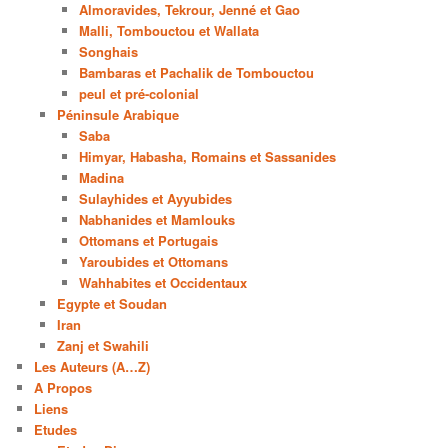
Almoravides, Tekrour, Jenné et Gao
Malli, Tombouctou et Wallata
Songhais
Bambaras et Pachalik de Tombouctou
peul et pré-colonial
Péninsule Arabique
Saba
Himyar, Habasha, Romains et Sassanides
Madina
Sulayhides et Ayyubides
Nabhanides et Mamlouks
Ottomans et Portugais
Yaroubides et Ottomans
Wahhabites et Occidentaux
Egypte et Soudan
Iran
Zanj et Swahili
Les Auteurs (A…Z)
A Propos
Liens
Etudes