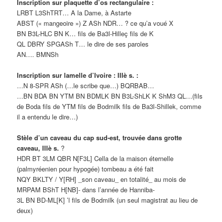
Inscription sur plaquette d’os rectangulaire :
LRBT L3ShTRT… A la Dame, à Astarte
ABST (« mangeoire ») Z ASh NDR… ? ce qu’a voué X
BN B3L-HLC BN K… fils de Ba3l-Hilleç fils de K
QL DBRY SPGASh T… le dire de ses paroles
AN…. BMNSh
Inscription sur lamelle d’Ivoire : IIIè s. :
…N 8-SPR ASh (…le scribe que…) BQRBAB…
…BN BDA BN YTM BN BDMLK BN B3L-ShLK K ShM3 QL…(fils
de Boda fils de YTM fils de Bodmilk fils de Ba3l-Shillek, comme
il a entendu le dire…)
Stèle d’un caveau du cap sud-est, trouvée dans grotte
caveau, IIIè s.
?
HDR BT 3LM QBR N[F3L] Cella de la maison éternelle
(palmyréenien pour hypogée) tombeau a été fait
NQY BKLTY / Y[RH] _son caveau_ en totalité_ au mois de
MRPAM BShT H[NB]- dans l’année de Hanniba-
3L BN BD-ML[K] ’l fils de Bodmilk (un seul magistrat au lieu de
deux)