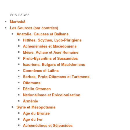
VOS PAGES
Marhabâ
Les Sources (par contrées)
Anatolie, Caucase et Balkans
Hittites, Scythes, Lydo-Phrigiens
Achéménides et Macédoniens
Mésie, Achaie et Asie Romaine
Proto-Byzantins et Sassanides
Isauriens, Bulgars et Macédoniens
Comnènes et Latins
Serbes, Proto-Ottomans et Turkmens
Ottomans
Déclin Ottoman
Nationalisme et Précolonisation
Arménie
Syrie et Mésopotamie
Age du Bronze
Age du Fer
Achémédines et Séleucides