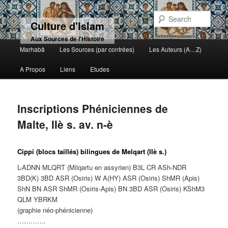
Sear
Culture d'Islam
Aux Sources de l'Histoire
Main menu
Marhabâ
Les Sources (par contrées)
Les Auteurs (A…Z)
Skip to primary content
Skip to secondary content
A Propos
Liens
Etudes
Inscriptions Phéniciennes de
Malte, IIè s. av. n-è
Cippi (blocs taillés) bilingues de Melqart (IIè s.)
L-ADNN MLQRT (Milqartu en assyrien) B3L CR ASh-NDR
3BD(K) 3BD ASR (Osiris) W A(HY) ASR (Osiris) ShMR (Apis)
ShN BN ASR ShMR (Osiris-Apis) BN 3BD ASR (Osiris) KShM3
QLM YBRKM
(graphie néo-phénicienne)
………….