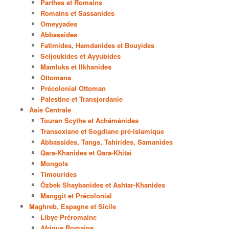
Parthes et Romains
Romains et Sassanides
Omeyyades
Abbassides
Fatimides, Hamdanides et Bouyides
Seljoukides et Ayyubides
Mamluks et Ilkhanides
Ottomans
Précolonial Ottoman
Palestine et Transjordanie
Asie Centrale
Touran Scythe et Achéménides
Transoxiane et Sogdiane pré-islamique
Abbassides, Tangs, Tahirides, Samanides
Qara-Khanides et Qara-Khitai
Mongols
Timourides
Özbek Shaybanides et Ashtar-Khanides
Manggit et Précolonial
Maghreb, Espagne et Sicile
Libye Préromaine
Afrique Romaine