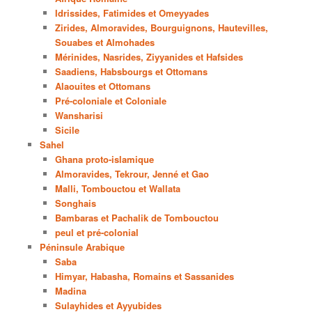
Idrissides, Fatimides et Omeyyades
Zirides, Almoravides, Bourguignons, Hautevilles,
Souabes et Almohades
Mérinides, Nasrides, Ziyyanides et Hafsides
Saadiens, Habsbourgs et Ottomans
Alaouites et Ottomans
Pré-coloniale et Coloniale
Wansharisi
Sicile
Sahel
Ghana proto-islamique
Almoravides, Tekrour, Jenné et Gao
Malli, Tombouctou et Wallata
Songhais
Bambaras et Pachalik de Tombouctou
peul et pré-colonial
Péninsule Arabique
Saba
Himyar, Habasha, Romains et Sassanides
Madina
Sulayhides et Ayyubides