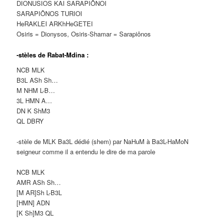
DIONUSIOS KAI SARAPIÔNOI
SARAPIÔNOS TURIOI
HeRAKLEI ARKhHeGETEI
Osiris = Dionysos, Osiris-Shamar = Sarapiônos
-stèles de Rabat-Mdina :
NCB MLK
B3L ASh Sh…
M NHM L-B…
3L HMN A…
DN K ShM3
QL DBRY
-stèle de MLK Ba3L dédié (shem) par NaHuM à Ba3L-HaMoN
seigneur comme il a entendu le dire de ma parole
NCB MLK
AMR ASh Sh…
[M AR]Sh L-B3L
[HMN] ADN
[K Sh]M3 QL