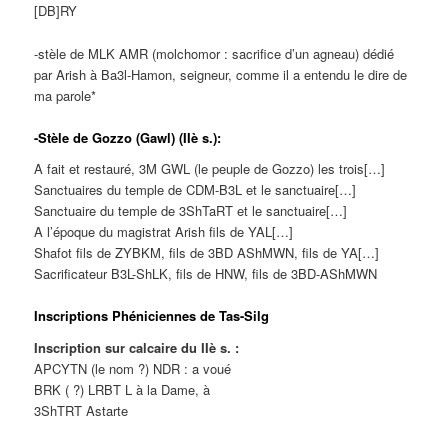
[DB]RY
-stèle de MLK AMR (molchomor : sacrifice d’un agneau) dédié
par Arish à Ba3l-Hamon, seigneur, comme il a entendu le dire de
ma parole*
-Stèle de Gozzo (Gawl) (IIè s.):
A fait et restauré, 3M GWL (le peuple de Gozzo) les trois[…]
Sanctuaires du temple de CDM-B3L et le sanctuaire[…]
Sanctuaire du temple de 3ShTaRT et le sanctuaire[…]
A l’époque du magistrat Arish fils de YAL[…]
Shafot fils de ZYBKM, fils de 3BD AShMWN, fils de YA[…]
Sacrificateur B3L-ShLK, fils de HNW, fils de 3BD-AShMWN
Inscriptions Phéniciennes de Tas-Silg
Inscription sur calcaire du IIè s. :
APCYTN (le nom ?) NDR : a voué
BRK ( ?) LRBT L à la Dame, à
3ShTRT Astarte