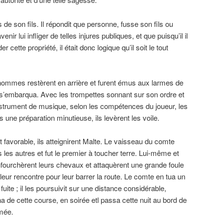
 de son fils. Il répondit que personne, fusse son fils ou
enir lui infliger de telles injures publiques, et que puisqu’il il
r cette propriété, il était donc logique qu’il soit le tout
hommes restèrent en arrière et furent émus aux larmes de
 s’embarqua. Avec les trompettes sonnant sur ​​son ordre et
strument de musique, selon les compétences du joueur, les
s une préparation minutieuse, ils levèrent les voile.
 favorable, ils atteignirent Malte. Le vaisseau du comte
s les autres et fut le premier à toucher terre. Lui-même et
fourchèrent leurs chevaux et attaquèrent une grande foule
 leur rencontre pour leur barrer la route. Le comte en tua un
 fuite ; il les poursuivit sur une distance considérable,
rna de cette course, en soirée etl passa cette nuit au bord de
rmée.