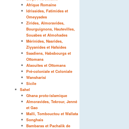
Afrique Romaine
Idrissides, Fatimides et
Omeyyades
Zirides, Almoravides,
Bourguignons, Hautevilles,
Souabes et Almohades
Mérinides, Nasrides,
Ziyyanides et Hafsides
Saadiens, Habsbourgs et
Ottomans
Alaouites et Ottomans
Pré-coloniale et Coloniale
Wansharisi
Sicile
Sahel
Ghana proto-islamique
Almoravides, Tekrour, Jenné
et Gao
Malli, Tombouctou et Wallata
Songhais
Bambaras et Pachalik de