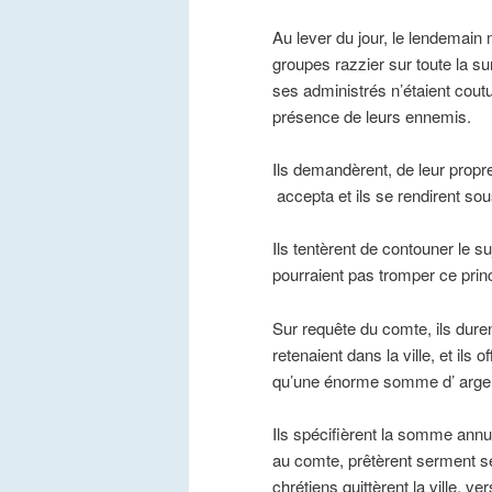
Au lever du jour, le lendemain 
groupes razzier sur toute la surfa
ses administrés n’étaient coutumi
présence de leurs ennemis.
Ils demandèrent, de leur propre
accepta et ils se rendirent so
Ils tentèrent de contouner le su
pourraient pas tromper ce princ
Sur requête du comte, ils durent
retenaient dans la ville, et ils
qu’une énorme somme d’ argen
Ils spécifièrent la somme annuel
au comte, prêtèrent serment selo
chrétiens quittèrent la ville, v