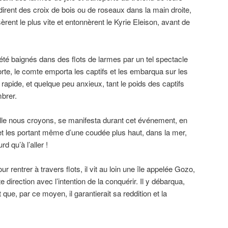
andirent des croix de bois ou de roseaux dans la main droite,
èrent le plus vite et entonnèrent le Kyrie Eleison, avant de
té baignés dans des flots de larmes par un tel spectacle
sorte, le comte emporta les captifs et les embarqua sur ​​les
s rapide, et quelque peu anxieux, tant le poids des captifs
mbrer.
elle nous croyons, se manifesta durant cet événement, en
 et les portant même d’une coudée plus haut, dans la mer,
d qu’à l’aller !
pour rentrer à travers flots, il vit au loin une île appelée Gozo,
e direction avec l’intention de la conquérir. Il y débarqua,
 que, par ce moyen, il garantierait sa reddition et la