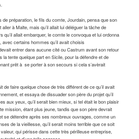
s.
urs de préparation, le fils du comte, Jourdain, pensa que son
aller à Malte, mais qu’il allait lui déléguer la tâche de
ors qu’il allait embarquer, le comte le convoqua et lui ordonna
le, avec certains hommes qu’il avait choisis
devait entrer dans aucune cité ou Castrum avant son retour
 la tente quelque part en Sicile, pour la défendre et de
enant prêt à se porter à son secours si cela s’avèrait
it de faire quelque chose de très différent de ce qu’il avait
tonnement, et essaya de dissuader son père du projet qu’il
mes aux yeux, qu’il serait bien mieux, si tel était le bon plaisir
ette mission, étant plus jeune, tandis que son père devrait
os et se détendre après ses nombreux ouvrages, comme un
s de la vieillesse, qu’il serait moins terrible que ce soit
aleur, qui périsse dans cette très périlleuse entreprise,
autorité et d’une telle sagesse.