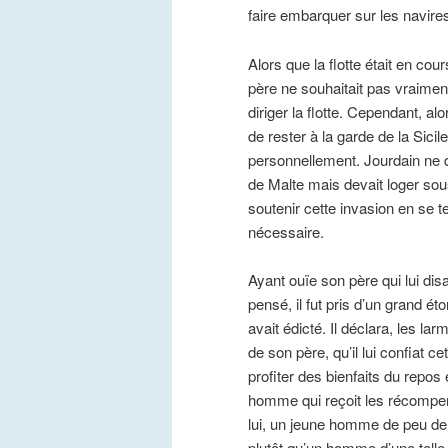
faire embarquer sur les navire
Alors que la flotte était en co
père ne souhaitait pas vraiment 
diriger la flotte. Cependant, al
de rester à la garde de la Sici
personnellement. Jourdain ne 
de Malte mais devait loger sous
soutenir cette invasion en se t
nécessaire.
Ayant ouïe son père qui lui disa
pensé, il fut pris d’un grand é
avait édicté. Il déclara, les lar
de son père, qu’il lui confiat c
profiter des bienfaits du rep
homme qui reçoit les récompense
lui, un jeune homme de peu de v
plutôt qu’un homme d’une telle 