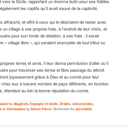
té vers la Sicile, rapportant un énorme butin pour ses fidèles
 également les captifs qu’il avait sauvé de la captivité.
s affranchi, et offrit à ceux qui le désiraient de rester avec
re un village à ses propres frais, à l’endroit de leur choix, et
ssaire pour son fonds de dotation, à ses frais : il serait
re « village libre », qui seraient exemptés de tout tribut ou
propres terres et amis, il leur donna permission d’aller où il
essaire pour traverser ses terres et libre passage du détroit
irent joyeusement grâce à Dieu et au comte pour leur
rer chez eux à travers nombre de pays différents, en fonction
es, étendant au loin la bonne réputation du comte.
laterra
,
Maghreb, Espagne et Sicile
,
Zirides, Almoravides,
es et Almohades
by
Simon Pierre
. Bookmark the
permalink
.