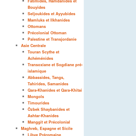
Fatimides, Hamdanides et
Bouyides
Seljoukides et Ayyubides
Mamluks et Ilkhanides
Ottomans
Précolonial Ottoman
Palestine et Transjordanie
Asie Centrale
Touran Scythe et
Achéménides
Transoxiane et Sogdiane pré-
islamique
Abbassides, Tangs,
Tahirides, Samanides
Qara-Khanides et Qara-Khitai
Mongols
Timourides
Özbek Shaybanides et
Ashtar-Khanides
Manggit et Précolonial
Maghreb, Espagne et Sicile
Libye Préromaine