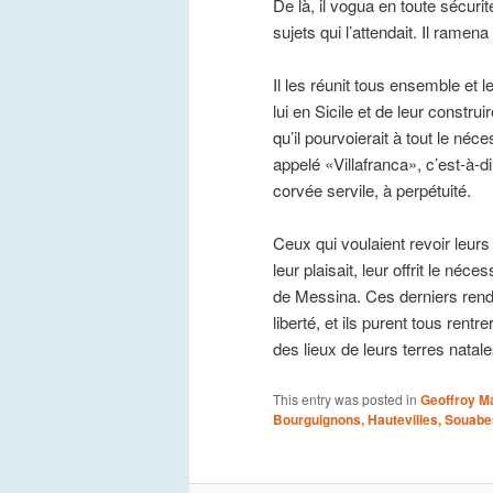
De là, il vogua en toute sécuri
sujets qui l’attendait. Il ramena
Il les réunit tous ensemble et le
lui en Sicile et de leur construi
qu’il pourvoierait à tout le néce
appelé «Villafranca», c’est-à-di
corvée servile, à perpétuité.
Ceux qui voulaient revoir leurs 
leur plaisait, leur offrit le néc
de Messina. Ces derniers rend
liberté, et ils purent tous rent
des lieux de leurs terres natal
This entry was posted in
Geoffroy Ma
Bourguignons, Hautevilles, Souab