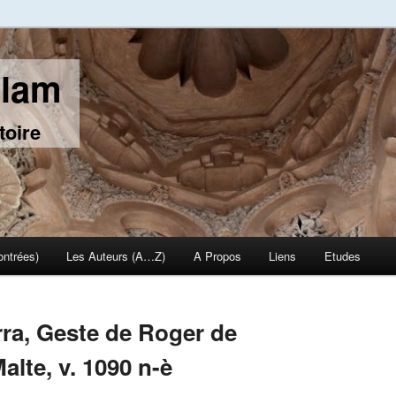
slam
toire
ontrées)
Les Auteurs (A…Z)
A Propos
Liens
Etudes
rra, Geste de Roger de
Malte, v. 1090 n-è