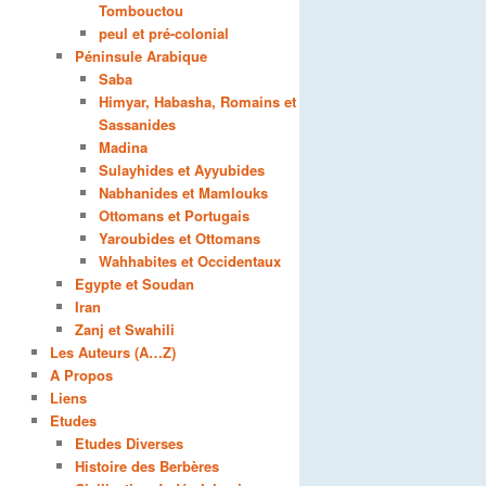
Tombouctou
peul et pré-colonial
Péninsule Arabique
Saba
Himyar, Habasha, Romains et
Sassanides
Madina
Sulayhides et Ayyubides
Nabhanides et Mamlouks
Ottomans et Portugais
Yaroubides et Ottomans
Wahhabites et Occidentaux
Egypte et Soudan
Iran
Zanj et Swahili
Les Auteurs (A…Z)
A Propos
Liens
Etudes
Etudes Diverses
Histoire des Berbères