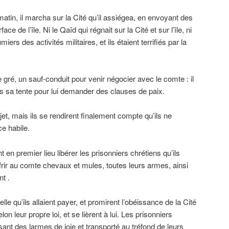
matin, il marcha sur la Cité qu’il assiégea, en envoyant des
ce de l’île. Ni le Qaïd qui régnait sur la Cité et sur l’île, ni
ers des activités militaires, et ils étaient terrifiés par la
 gré, un sauf-conduit pour venir négocier avec le comte : il
us sa tente pour lui demander des clauses de paix.
jet, mais ils se rendirent finalement compte qu’ils ne
e habile.
 en premier lieu libérer les prisonniers chrétiens qu’ils
 offrir au comte chevaux et mules, toutes leurs armes, ainsi
t .
le qu’ils allaient payer, et promirent l’obéissance de la Cité
n leur propre loi, et se lièrent à lui. Les prisonniers
ersant des larmes de joie et transporté au tréfond de leurs