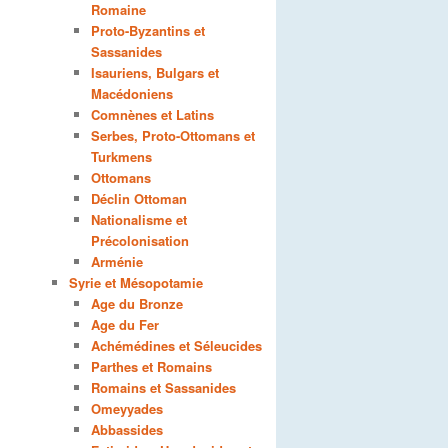
Romaine
Proto-Byzantins et
Sassanides
Isauriens, Bulgars et
Macédoniens
Comnènes et Latins
Serbes, Proto-Ottomans et
Turkmens
Ottomans
Déclin Ottoman
Nationalisme et
Précolonisation
Arménie
Syrie et Mésopotamie
Age du Bronze
Age du Fer
Achémédines et Séleucides
Parthes et Romains
Romains et Sassanides
Omeyyades
Abbassides