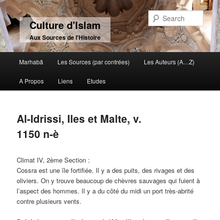
Sear
Culture d'Islam
Aux Sources de l'Histoire
Main menu
Marhabâ
Les Sources (par contrées)
Les Auteurs (A…Z)
Skip to primary content
Skip to secondary content
A Propos
Liens
Etudes
Al-Idrissi, Iles et Malte, v.
1150 n-è
Climat IV, 2ème Section :
Cossra est une île fortifiée. Il y a des puits, des rivages et des
oliviers. On y trouve beaucoup de chèvres sauvages qui fuient à
l’aspect des hommes. Il y a du côté du midi un port très-abrité
contre plusieurs vents.