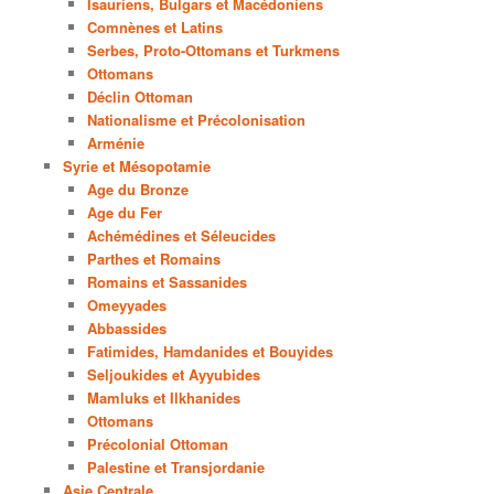
Isauriens, Bulgars et Macédoniens
Comnènes et Latins
Serbes, Proto-Ottomans et Turkmens
Ottomans
Déclin Ottoman
Nationalisme et Précolonisation
Arménie
Syrie et Mésopotamie
Age du Bronze
Age du Fer
Achémédines et Séleucides
Parthes et Romains
Romains et Sassanides
Omeyyades
Abbassides
Fatimides, Hamdanides et Bouyides
Seljoukides et Ayyubides
Mamluks et Ilkhanides
Ottomans
Précolonial Ottoman
Palestine et Transjordanie
Asie Centrale