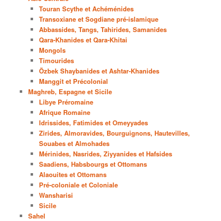
Touran Scythe et Achéménides
Transoxiane et Sogdiane pré-islamique
Abbassides, Tangs, Tahirides, Samanides
Qara-Khanides et Qara-Khitai
Mongols
Timourides
Özbek Shaybanides et Ashtar-Khanides
Manggit et Précolonial
Maghreb, Espagne et Sicile
Libye Préromaine
Afrique Romaine
Idrissides, Fatimides et Omeyyades
Zirides, Almoravides, Bourguignons, Hautevilles,
Souabes et Almohades
Mérinides, Nasrides, Ziyyanides et Hafsides
Saadiens, Habsbourgs et Ottomans
Alaouites et Ottomans
Pré-coloniale et Coloniale
Wansharisi
Sicile
Sahel