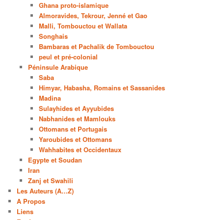
Ghana proto-islamique
Almoravides, Tekrour, Jenné et Gao
Malli, Tombouctou et Wallata
Songhais
Bambaras et Pachalik de Tombouctou
peul et pré-colonial
Péninsule Arabique
Saba
Himyar, Habasha, Romains et Sassanides
Madina
Sulayhides et Ayyubides
Nabhanides et Mamlouks
Ottomans et Portugais
Yaroubides et Ottomans
Wahhabites et Occidentaux
Egypte et Soudan
Iran
Zanj et Swahili
Les Auteurs (A…Z)
A Propos
Liens