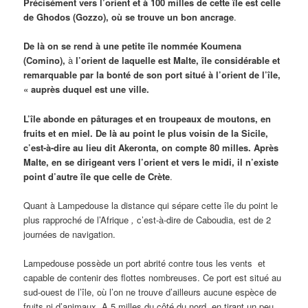
Précisément vers l’orient et à 100 milles de cette île est celle
de Ghodos (Gozzo), où se trouve un bon ancrage
.
De là on se rend à une petite île nommée Koumena
(Comino),
à
l’orient de laquelle est Malte, île considérable et
remarquable par la bonté de son port situé à l’orient de l’île,
« auprès duquel est une ville.
L’île
abonde en pâturages et en troupeaux de moutons, en
fruits et en miel. De là au point le plus voisin de la Sicile,
c’est-à-dire au lieu dit Akeronta, on compte 80 milles.
Après
Malte, en se dirigeant vers l’orient et vers le midi, il n’existe
point d’autre île que celle de Crète
.
Quant à Lampedouse la distance qui sépare cette île du point le
plus rapproché de l’Afrique
,
c’est-à-dire de Caboudia, est de 2
journées de navigation.
Lampedouse possède un port abrité contre tous les vents et
capable de contenir des flottes nombreuses. Ce port est situé au
sud-ouest de l’île, où l’on ne trouve d’ailleurs aucune espèce de
fruits ni d’animaux. A 5 milles du côté du nord, en tirant un peu