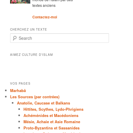
textes anciens
Contactez-moi
CHERCHEZ UN TEXTE
Search
AIMEZ CULTURE D’ISLAM
VOS PAGES
Marhabâ
Les Sources (par contrées)
Anatolie, Caucase et Balkans
Hittites, Scythes, Lydo-Phrigiens
Achéménides et Macédoniens
Mésie, Achaie et Asie Romaine
Proto-Byzantins et Sassanides