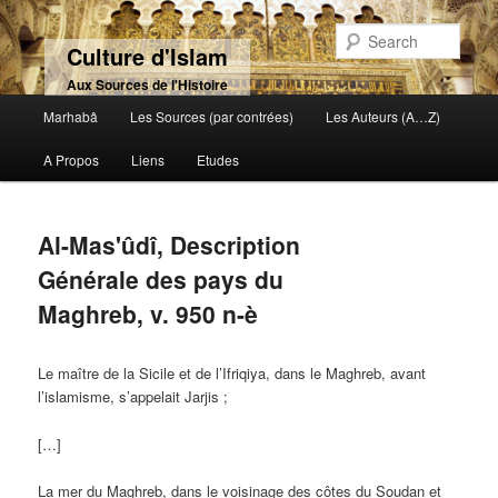
Sear
Culture d'Islam
Aux Sources de l'Histoire
Main menu
Marhabâ
Les Sources (par contrées)
Les Auteurs (A…Z)
Skip to primary content
Skip to secondary content
A Propos
Liens
Etudes
Al-Mas'ûdî, Description
Générale des pays du
Maghreb, v. 950 n-è
Le maître de la Sicile et de l’Ifriqiya, dans le Maghreb, avant
l’islamisme, s’appelait Jarjis ;
[…]
La mer du Maghreb, dans le voisinage des côtes du Soudan et