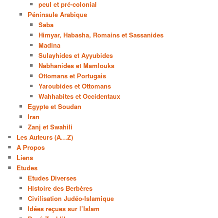
peul et pré-colonial
Péninsule Arabique
Saba
Himyar, Habasha, Romains et Sassanides
Madina
Sulayhides et Ayyubides
Nabhanides et Mamlouks
Ottomans et Portugais
Yaroubides et Ottomans
Wahhabites et Occidentaux
Egypte et Soudan
Iran
Zanj et Swahili
Les Auteurs (A…Z)
A Propos
Liens
Etudes
Etudes Diverses
Histoire des Berbères
Civilisation Judéo-Islamique
Idées reçues sur l’Islam