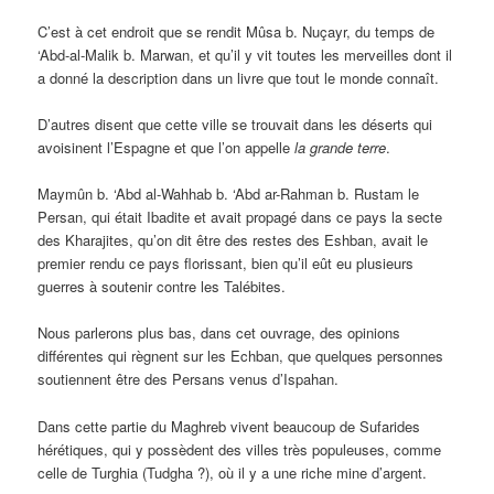
C’est à cet endroit que se rendit Mûsa b. Nuçayr, du temps de
‘Abd-al-Malik b. Marwan, et qu’il y vit toutes les merveilles dont il
a donné la description dans un livre que tout le monde connaît.
D’autres disent que cette ville se trouvait dans les déserts qui
avoisinent l’Espagne et que l’on appelle
la
grande
terre
.
Maymûn b. ‘Abd al-Wahhab b. ‘Abd ar-Rahman b. Rustam le
Persan, qui était Ibadite et avait propagé dans ce pays la secte
des Kharajites, qu’on dit être des restes des Eshban, avait le
premier rendu ce pays florissant, bien qu’il eût eu plusieurs
guerres à soutenir contre les Talébites.
Nous parlerons plus bas, dans cet ouvrage, des opinions
différentes qui règnent sur les Echban, que quelques personnes
soutiennent être des Persans venus d’Ispahan.
Dans cette partie du Maghreb vivent beaucoup de Sufarides
hérétiques, qui y possèdent des villes très populeuses, comme
celle de Turghia (Tudgha ?), où il y a une riche mine d’argent.