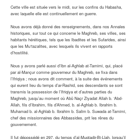
Cette ville est située vers le midi, sur les confins du Habasha,
avec laquelle elle est continuellement en guerre.
Nous avons déjà donné des renseignements, dans nos Annales
historiques, sur tout ce qui concerne le Maghreb, ses villes, ses
habitants hérétiques, tels que les Ibadites et les Sufarides, ainsi
que les Mu‘tazalites, avec lesquels ils vivent en rapports
d’hostilité.
Nous y avons parlé aussi d’Ibn al-Aghlab at-Tamimi, qui, placé
par al-Mançur comme gouverneur du Maghreb, se fixa dans
l’Ifriqiya ; nous avons dit comment, à la suite des événements
qui eurent lieu du temps d’ar-Rashid, ses descendants se sont
transmis la possession de l’Ifriqiya et d’autres parties du
Maghreb, jusqu’au moment où Abû Naçr Ziyadat Allah b. ‘Abd-
Allah, fils d’Ibrahim, fils d’Ahmed, b. al-Aghlab b. Ibrahim b.
Muhamad b. al-Aghlab b. Ibrahim b. Salim b. Suwada at-Tamimi,
chef des missionnaires des Abbassides, prit les rênes du
gouvernement.
Il fut dépossédé en 297, du temps d’al-Muqtadir-Bi-Llah, lorsqu’il