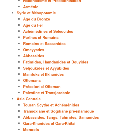
Nationalisme et Précolonisation
Arménie
Syrie et Mésopotamie
Age du Bronze
Age du Fer
Achémédines et Séleucides
Parthes et Romains
Romains et Sassanides
Omeyyades
Abbassides
Fatimides, Hamdanides et Bouyides
Seljoukides et Ayyubides
Mamluks et Ilkhanides
Ottomans
Précolonial Ottoman
Palestine et Transjordanie
Asie Centrale
Touran Scythe et Achéménides
Transoxiane et Sogdiane pré-islamique
Abbassides, Tangs, Tahirides, Samanides
Qara-Khanides et Qara-Khitai
Mongols