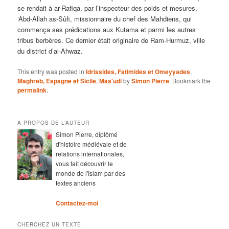
se rendait à ar-Rafiqa, par l’inspecteur des poids et mesures,
‘Abd-Allah as-Sûfi, missionnaire du chef des Mahdiens, qui
commença ses prédications aux Kutama et parmi les autres
tribus berbères. Ce dernier était originaire de Ram-Hurmuz, ville
du district d’al-Ahwaz.
This entry was posted in
Idrissides, Fatimides et Omeyyades
,
Maghreb, Espagne et Sicile
,
Mas'udi
by
Simon Pierre
. Bookmark the
permalink
.
A PROPOS DE L’AUTEUR
Simon Pierre, diplômé
d'histoire médiévale et de
relations internationales,
vous fait découvrir le
monde de l'Islam par des
textes anciens
Contactez-moi
CHERCHEZ UN TEXTE