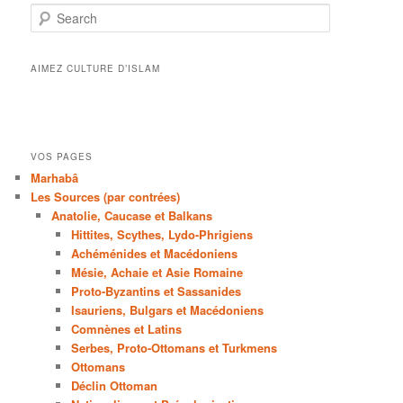
Search
AIMEZ CULTURE D’ISLAM
VOS PAGES
Marhabâ
Les Sources (par contrées)
Anatolie, Caucase et Balkans
Hittites, Scythes, Lydo-Phrigiens
Achéménides et Macédoniens
Mésie, Achaie et Asie Romaine
Proto-Byzantins et Sassanides
Isauriens, Bulgars et Macédoniens
Comnènes et Latins
Serbes, Proto-Ottomans et Turkmens
Ottomans
Déclin Ottoman