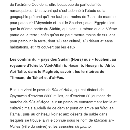
de l’extrême Occident, offre beaucoup de particularités
remarquables. Un savant qui s’est adonné à l’étude de la
géographie prétend qu’il ne faut pas moins de 7 ans de marche
pour parcourir l’Abyssinie et tout le Soudan ; que l’Egypte n’est
que la 60ème partie du Sûdân, qui n’est lui-même que la 60ème
partie de la terre ; enfin qu’on ne peut mettre moins de 500 ans
pour parcourir la terre, dont 1/3 est cultivé, 1/3 désert et sans
habitations, et 1/3 couvert par les eaux.
Les confins du « pays des Sûdân (Noirs) nus » touchent au
royaume d’Idris b. ‘Abd-Allah b. Hasan b. Husayn b. ‘Ali b.
Abî Talib, dans le Maghreb, savoir : les territoires de
Tlimsan, de Tahart et d’al-Fas.
Ensuite vient le pays de
Sûs-al-Adna
, qui est distant de
Qayrawan d’environ 2300 milles, et d’environ 20 journées de
marche de
Sûs al-Aqça
, sur un parcours constamment fertile et
cultivé ; mais au-delà de ce dernier point on arrive au Wadi ar-
Ramal, puis au château Noir et aux déserts de sable dans
lesquels se trouve la ville connue sous le nom de
Madinet an-
Nuhâs
(ville du cuivre) et les
coupoles
de
plomb
.