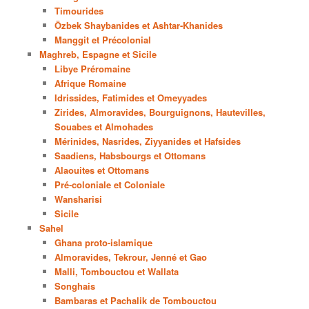
Timourides
Özbek Shaybanides et Ashtar-Khanides
Manggit et Précolonial
Maghreb, Espagne et Sicile
Libye Préromaine
Afrique Romaine
Idrissides, Fatimides et Omeyyades
Zirides, Almoravides, Bourguignons, Hautevilles,
Souabes et Almohades
Mérinides, Nasrides, Ziyyanides et Hafsides
Saadiens, Habsbourgs et Ottomans
Alaouites et Ottomans
Pré-coloniale et Coloniale
Wansharisi
Sicile
Sahel
Ghana proto-islamique
Almoravides, Tekrour, Jenné et Gao
Malli, Tombouctou et Wallata
Songhais
Bambaras et Pachalik de Tombouctou