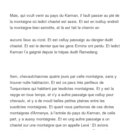
Mais, qui vcult venir au pays du Karman, il fault passer au pié de
la montaigne où ledict chastel est assis. Et est en icelluy endroit
la montaigne bien estroitte, et là est fait le chemin en
aucuns lieux au cizel. Et est celluy passaigc au dangier dudit
chastel. Et est le dernier que les gens Ermins ont perdu. Et ledict
Karman l’a gaignié depuis le trépas dudit Ramedang.
Item, chevaulchasmes quatre jours par celle montaigne, sans y
trouver nulle habitacion. Et est ce pavs très perilleux de
Turqucnians qui habitent par lesdictes montaignes. Et y est la
neyge en tous temps, et n’y a aultre passaige que celluy pour
chevaulx, et y a de moult belles petites plaines entre les
susdictes montaignes. Et quant nous partismes de ces dictes
montaignes d’Armenye, à l’entrée du pays du Karman, de celle
part, y a aussy montaignes. Et en ung aultre passaige a un
chastel sur une montaigne que on appelle Levé ‘.Et avions