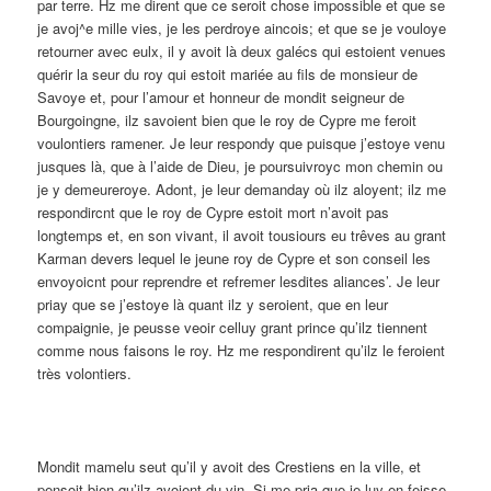
par terre. Hz me dirent que ce seroit chose impossible et que se
je avoj^e mille vies, je les perdroye aincois; et que se je vouloye
retourner avec eulx, il y avoit là deux galécs qui estoient venues
quérir la seur du roy qui estoit mariée au fils de monsieur de
Savoye et, pour l’amour et honneur de mondit seigneur de
Bourgoingne, ilz savoient bien que le roy de Cypre me feroit
voulontiers ramener. Je leur respondy que puisque j’estoye venu
jusques là, que à l’aide de Dieu, je poursuivroyc mon chemin ou
je y demeureroye. Adont, je leur demanday où ilz aloyent; ilz me
respondircnt que le roy de Cypre estoit mort n’avoit pas
longtemps et, en son vivant, il avoit tousiours eu trêves au grant
Karman devers lequel le jeune roy de Cypre et son conseil les
envoyoicnt pour reprendre et refremer lesdites aliances’. Je leur
priay que se j’estoye là quant ilz y seroient, que en leur
compaignie, je peusse veoir celluy grant prince qu’ilz tiennent
comme nous faisons le roy. Hz me respondirent qu’ilz le feroient
très volontiers.
Mondit mamelu seut qu’il y avoit des Crestiens en la ville, et
pensoit bien qu’ilz avoient du vin. Si me pria que je luy en feisse