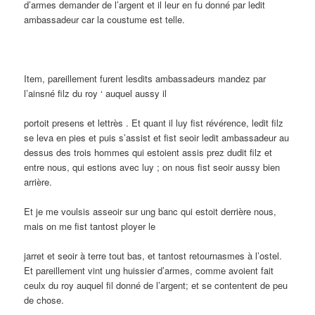
d’armes demander de l’argent et il leur en fu donné par ledit
ambassadeur car la coustume est telle.
Item, pareillement furent lesdits ambassadeurs mandez par
l’ainsné filz du roy ‘ auquel aussy il
portoit presens et lettrès . Et quant il luy fist révérence, ledit filz
se leva en pies et puis s’assist et fist seoir ledit ambassadeur au
dessus des trois hommes qui estoient assis prez dudit filz et
entre nous, qui estions avec luy ; on nous fist seoir aussy bien
arrière.
Et je me voulsis asseoir sur ung banc qui estoit derrière nous,
mais on me fist tantost ployer le
jarret et seoir à terre tout bas, et tantost retournasmes à l’ostel.
Et pareillement vint ung huissier d’armes, comme avoient fait
ceulx du roy auquel fil donné de l’argent; et se contentent de peu
de chose.