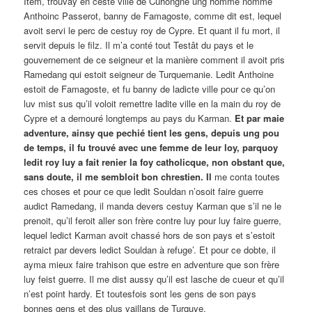
Item, trouvay en ceste ville de Cuhongne ung homme nommé
Anthoinc Passerot, banny de Famagoste, comme dit est, lequel
avoit servi le perc de cestuy roy de Cypre. Et quant il fu mort, il
servit depuis le filz. Il m’a conté tout Testât du pays et le
gouvernement de ce seigneur et la manière comment il avoit pris
Ramedang qui estoit seigneur de Turquemanie. Ledit Anthoine
estoit de Famagoste, et fu banny de ladicte ville pour ce qu’on
luv mist sus qu’il voloit remettre ladite ville en la main du roy de
Cypre et a demouré longtemps au pays du Karman.
Et par maie
adventure, ainsy que pechié tient les gens, depuis ung pou
de temps, il fu trouvé avec une femme de leur loy, parquoy
ledit roy luy a fait renier la foy catholicque, non obstant que,
sans doute, il me sembloit bon chrestien. Il
me conta toutes
ces choses et pour ce que ledit Souldan n’osoit faire guerre
audict Ramedang, il manda devers cestuy Karman que s’il ne le
prenoit, qu’il feroit aller son frère contre luy pour luy faire guerre,
lequel ledict Karman avoit chassé hors de son pays et s’estoit
retraict par devers ledict Souldan à refuge’. Et pour ce dobte, il
ayma mieux faire trahison que estre en adventure que son frère
luy feist guerre. Il me dist aussy qu’il est lasche de cueur et qu’il
n’est point hardy. Et toutesfois sont les gens de son pays
bonnes gens et des plus vaillans de Turquye.