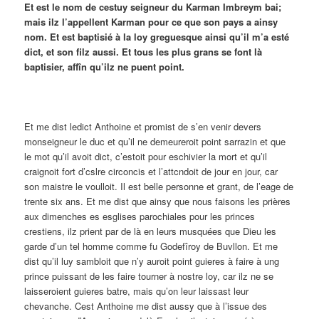
Et est le nom de cestuy seigneur du Karman Imbreym bai;
mais ilz l’appellent Karman pour ce que son pays a ainsy
nom. Et est baptisié à la loy greguesque ainsi qu’il m’a esté
dict, et son filz aussi. Et tous les plus grans se font là
baptisier, affîn qu’ilz ne puent point.
Et me dist ledict Anthoine et promist de s’en venir devers
monseigneur le duc et qu’il ne demeureroit point sarrazin et que
le mot qu’il avoit dict, c’estoit pour eschivier la mort et qu’il
craignoit fort d’cslre circoncis et l’attcndoit de jour en jour, car
son maistre le voulloit. Il est belle personne et grant, de l’eage de
trente six ans. Et me dist que ainsy que nous faisons les prières
aux dimenches es esglises parochiales pour les princes
crestiens, ilz prient par de là en leurs musquées que Dieu les
garde d’un tel homme comme fu Godefîroy de Buvllon. Et me
dist qu’il luy sambloit que n’y auroit point guieres à faire à ung
prince puissant de les faire tourner à nostre loy, car ilz ne se
laisseroient guieres batre, mais qu’on leur laissast leur
chevanche. Cest Anthoine me dist aussy que à l’issue des