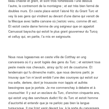
beau chastel et grant, et sont trois forteresses l’une dessus
l’autre, le contremont de la montaigne ; et est très bien fermé de
doubles murs. En ceste place estoit l’aisné filz du Grant Turc et
vey là ses gens qui vindrent au devant d’une dame qui venoit de
la Mecque avec ladite carvane où j’estoic venu, comme dit est.
Et estoit ceste dame femme de ung seigneur que on appeloit
Camussat bayscha qui estoit le plus grant gouverneur du Turcq
et celluy qui, en partie, l’a mis en seignourie.
Nous nous logeasmes en ceste ville de Cotthay en ung
carvansera où il y avoit logiés des gens du Turc ; et estoient tous
pesle mesle nos chevaulx, ainsy qu’ilz ont de coustume. Et
lendemain qui fu dimenche matin, que nous devions partir, je
trouvay que l’on m’avoit emblé l’une des couroyes qui estoit sur
ma selle, deriere, dont je troussoie mon tappis et aultrès
besoingnes que je portoie. Je me commenchay à debatre et à
courouchier. Il y eut un esclave du Turc, d’environ cinquante ans,
qui estoit ung des serviteurs dudict filz du Turc et estoit homme
d’auctorité et entendv que je ne parloic pas bien la langue
turqucsque. Il me fcist venir devant luy, à la porte du carvansera.