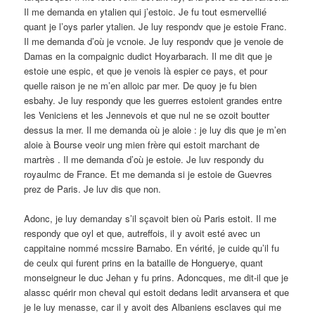
Il me demanda en ytalien qui j’estoic. Je fu tout esmervellié
quant je l’oys parler ytalien. Je luy respondv que je estoie Franc.
Il me demanda d’où je vcnoie. Je luy respondv que je venoie de
Damas en la compaignic dudict Hoyarbarach. Il me dit que je
estoie une espic, et que je venois là espier ce pays, et pour
quelle raison je ne m’en alloic par mer. De quoy je fu bien
esbahy. Je luy respondy que les guerres estoient grandes entre
les Veniciens et les Jennevois et que nul ne se ozoit boutter
dessus la mer. Il me demanda où je aloie : je luy dis que je m’en
aloie à Bourse veoir ung mien frère qui estoit marchant de
martrès . Il me demanda d’où je estoie. Je luv respondy du
royaulmc de France. Et me demanda si je estoie de Guevres
prez de Paris. Je luv dis que non.
Adonc, je luy demanday s’il sçavoit bien où Paris estoit. Il me
respondy que oyl et que, autreffois, il y avoit esté avec un
cappitaine nommé mcssire Barnabo. En vérité, je cuide qu’il fu
de ceulx qui furent prins en la bataille de Honguerye, quant
monseigneur le duc Jehan y fu prins. Adoncques, me dit-il que je
alassc quérir mon cheval qui estoit dedans ledit arvansera et que
je le luy menasse, car il y avoit des Albaniens esclaves qui me