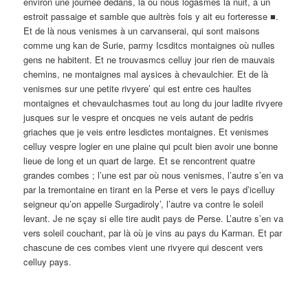
environ une journée dedans, là où nous logasmes la nuit, a un
estroit passaige et samble que aultrès fois y ait eu forteresse ■.
Et de là nous venismes à un carvanserai, qui sont maisons
comme ung kan de Surie, parmy Icsditcs montaignes où nulles
gens ne habitent. Et ne trouvasmcs celluy jour rien de mauvais
chemins, ne montaignes mal aysices à chevaulchier. Et de là
venismes sur une petite rivyere’ qui est entre ces haultes
montaignes et chevaulchasmes tout au long du jour ladite rivyere
jusques sur le vespre et oncques ne veis autant de pedris
griaches que je veis entre lesdictes montaignes. Et venismes
celluy vespre logier en une plaine qui pcult bien avoir une bonne
lieue de long et un quart de large. Et se rencontrent quatre
grandes combes ; l’une est par où nous venismes, l’autre s’en va
par la tremontaine en tirant en la Perse et vers le pays d’icelluy
seigneur qu’on appelle Surgadiroly’, l’autre va contre le soleil
levant. Je ne sçay si elle tire audit pays de Perse. L’autre s’en va
vers soleil couchant, par là où je vins au pays du Karman. Et par
chascune de ces combes vient une rivyere qui descent vers
celluy pays.