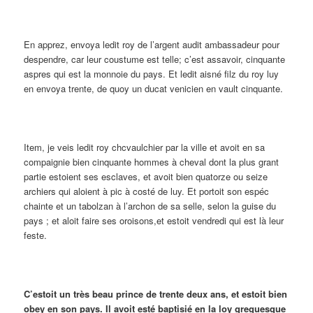
En apprez, envoya ledit roy de l’argent audit ambassadeur pour
despendre, car leur coustume est telle; c’est assavoir, cinquante
aspres qui est la monnoie du pays. Et ledit aisné filz du roy luy
en envoya trente, de quoy un ducat venicien en vault cinquante.
Item, je veis ledit roy chcvaulchier par la ville et avoit en sa
compaignie bien cinquante hommes à cheval dont la plus grant
partie estoient ses esclaves, et avoit bien quatorze ou seize
archiers qui aloient à pic à costé de luy. Et portoit son espéc
chainte et un tabolzan à l’archon de sa selle, selon la guise du
pays ; et aloit faire ses oroisons,et estoit vendredi qui est là leur
feste.
C’estoit un très beau prince de trente deux ans, et estoit bien
obey en son pays. Il avoit esté baptisié en la loy greguesque