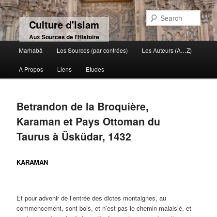
Sear
Culture d'Islam
Aux Sources de l'Histoire
Main menu
Marhabâ
Les Sources (par contrées)
Les Auteurs (A…Z)
Skip to primary content
Skip to secondary content
A Propos
Liens
Etudes
Betrandon de la Broquière,
Karaman et Pays Ottoman du
Taurus à Üsküdar, 1432
KARAMAN
Et pour advenir de l’entrée des dictes montaignes, au
commencement, sont bois, et n’est pas le chemin malaisié, et