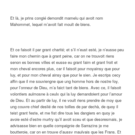
Et là, je prins congié demondit mamelu qui avoit nom
Mahommet, lequel m’avoit fait moult de biens.
Et ce faisoit il par grant charité; et s’il n’eust esté, je n’eusse peu
faire mon chemin que à grant peine, car on ne trouvoit riens
senon es bonnes villes et eusse eu grant faim et grant froit et
mon cheval encores plus, car il faisoit pour moyainsy que pour
luy, et pour mon cheval ainsy que pour le sien. Je escrips cecy
affin que il me souviengne que ung homme hors de nostre foy,
pour l’onneur de Dieu, m’a faict tant de biens. Avec ce, il faisoit
volontiers aulmosne à ceulx qui la luy demandoient pour l’amour
de Dieu. Et au partir de luy, il ne voult riens prendre de moy que
ung couvre chief deslié de nos toilles de par dechà, de quoy il
teist grant feste, et me fist dire tous les dangiers en quoy je
avoie esté d’estre murtry qu’il avoit sceu et que desoresmais, je
advisasse bien en quelle compaignie de Sarrazins je me
boutteroie, car on en trouve d’aussv maulvais que les Frans. Et