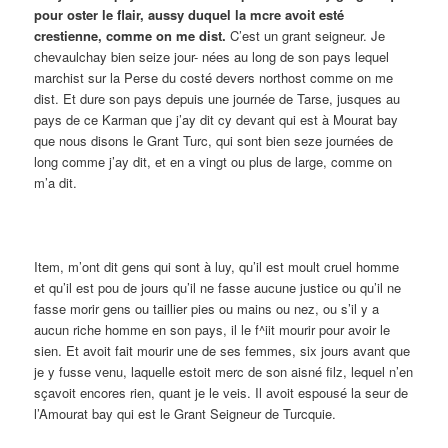
pour oster le flair, aussy duquel la mcre avoit esté
crestienne, comme on me dist.
C’est un grant seigneur. Je
chevaulchay bien seize jour- nées au long de son pays lequel
marchist sur la Perse du costé devers northost comme on me
dist. Et dure son pays depuis une journée de Tarse, jusques au
pays de ce Karman que j’ay dit cy devant qui est à Mourat bay
que nous disons le Grant Turc, qui sont bien seze journées de
long comme j’ay dit, et en a vingt ou plus de large, comme on
m’a dit.
Item, m’ont dit gens qui sont à luy, qu’il est moult cruel homme
et qu’il est pou de jours qu’il ne fasse aucune justice ou qu’il ne
fasse morir gens ou taillier pies ou mains ou nez, ou s’il y a
aucun riche homme en son pays, il le f^iit mourir pour avoir le
sien. Et avoit fait mourir une de ses femmes, six jours avant que
je y fusse venu, laquelle estoit merc de son aisné filz, lequel n’en
sçavoit encores rien, quant je le veis. Il avoit espousé la seur de
l’Amourat bay qui est le Grant Seigneur de Turcquie.