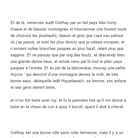
Et de là, venismes audit Cotthay par un bel pays bien furny
d’eaue et de basses montaignes et trouvasmes une fourest toute
de chcsncs les plushaultz, beaulx et gros que j’aye veu partout
où j’ay passé, et sont les plus droictz que je veisse oncques; et
n’avoient nulles branches jusques au plus hault, néant plus que
sappins. Et ne passay que par ung des boutz, et descendy bien
une grande demie lieue, et estoie venu par là tout le plain pays
jusques à l’entrée. Et au pié de la descendue, trouvay une petite
rivycre ” qui desccnt d’une montaigne devers le midi, de très
bonne eauc, delaquelle ledit Hoyarbarach, sa femme, ses enfans
et ses gens alerent boire,
et m’en fist boire avec luy, et fu la première fois qu’il me donna à
boire en la chose de cuir à quoy il buvoit, quant il aloit à cheval.
Cotthay est une bonne ville sans nulle fermeture, mais il y a un