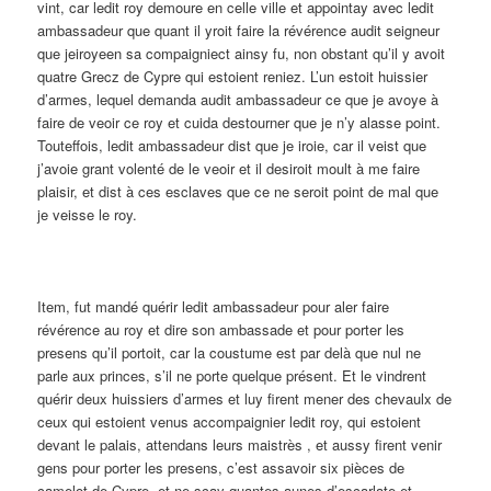
vint, car ledit roy demoure en celle ville et appointay avec ledit
ambassadeur que quant il yroit faire la révérence audit seigneur
que jeiroyeen sa compaigniect ainsy fu, non obstant qu’il y avoit
quatre Grecz de Cypre qui estoient reniez. L’un estoit huissier
d’armes, lequel demanda audit ambassadeur ce que je avoye à
faire de veoir ce roy et cuida destourner que je n’y alasse point.
Touteffois, ledit ambassadeur dist que je iroie, car il veist que
j’avoie grant volenté de le veoir et il desiroit moult à me faire
plaisir, et dist à ces esclaves que ce ne seroit point de mal que
je veisse le roy.
Item, fut mandé quérir ledit ambassadeur pour aler faire
révérence au roy et dire son ambassade et pour porter les
presens qu’il portoit, car la coustume est par delà que nul ne
parle aux princes, s’il ne porte quelque présent. Et le vindrent
quérir deux huissiers d’armes et luy firent mener des chevaulx de
ceux qui estoient venus accompaignier ledit roy, qui estoient
devant le palais, attendans leurs maistrès , et aussy firent venir
gens pour porter les presens, c’est assavoir six pièces de
camelot de Cypre, et ne sçay quantes aunes d’escarlate et