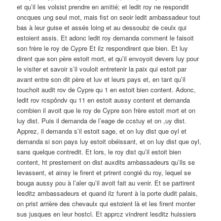
et qu’il les volsist prendre en amitié; et ledit roy ne respondit
oncques ung seul mot, mais fist on seoir ledit ambassadeur tout
bas à leur guise et assés loing et au dessoubz de ceulx qui
estoient assis. Et adonc ledit roy demanda comment le faisoit
son frère le roy de Cypre Et ilz respondirent que bien. Et luy
dirent que son père estoit mort, et qu’il envoyoit devers luy pour
le visiter et savoir s’il vouloit entretenir la paix qui estoit par
avant entre son dit père et luv et leurs pays et, en tant qu’il
touchoit audit rov de Cypre qu 1 en estoit bien content. Adonc,
ledit rov rcspôndv qu 11 en estoit aussy content et demanda
combien il avoit que le roy de Cypre son frère estoit mort et on
luy dist. Puis il demanda de l’eage de ccstuy et on ,uy dist.
Apprez, il demanda s’il estoit sage, et on luy dist que oyl et
demanda si son pays luy estoit obéissant, et on luy dist que oyl,
sans quelque contredit. Et lors, le roy dist qu’il estoit bien
content, ht prestement on dist auxdits ambassadeurs qu’ils se
levassent, et ainsy le firent et prirent congié du roy, lequel se
bouga aussy pou à l’aler qu’il avoit fait au venir. Et se partirent
lesditz ambassadeurs et quand ilz furent à la porte dudit palais,
on prist arrière des chevaulx qui estoient là et les firent monter
sus jusques en leur hostcl. Et apprcz vindrent lesditz huissiers