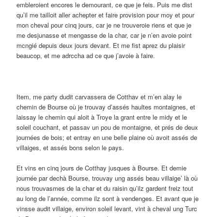
embleroient encores le demourant, ce que je feis. Puis me dist
qu’il me tailloit aller achepter et faire provision pour moy et pour
mon cheval pour cinq jours, car je ne trouveroie riens et que je
me desjunasse et mengasse de la char, car je n’en avoie point
mcngié depuis deux jours devant. Et me fist aprez du plaisir
beaucop, et me adrccha ad ce que j’avoie à faire.
Item, me party dudit carvassera de Cotthav et m’en alay le
chemin de Bourse où je trouvay d’assés haultes montaignes, et
laissay le chemin qui aloit à Troye la grant entre le midy et le
soleil couchant, et passav un pou de montaigne, et prés de deux
journées de bois; et entray en une belle plaine où avoit assés de
villaiges, et assés bons selon le pays.
Et vins en cinq jours de Cotthay jusques à Bourse. Et demie
journée par dechà Bourse, trouvay ung assés beau villaige’ là où
nous trouvasmes de la char et du raisin qu’ilz gardent freiz tout
au long de l’année, comme ilz sont à vendenges. Et avant que je
vinsse audit villaige, environ soleil levant, vint à cheval ung Turc