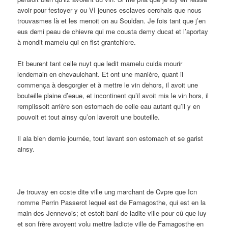
avoir pour festoyer y ou VI jeunes esclaves cerchais que nous
trouvasmes là et les menoit on au Souldan. Je fois tant que j’en
eus demi peau de chievre qui me cousta demy ducat et l’aportay
à mondit mamelu qui en fist grantchicre.
Et beurent tant celle nuyt que ledit mamelu cuida mourir
lendemain en chevaulchant. Et ont une manière, quant il
commença à desgorgier et à mettre le vin dehors, il avoit une
bouteille plaine d’eaue, et incontinent qu’il avoit mis le vin hors, il
remplissoit arrière son estomach de celle eau autant qu’il y en
pouvoit et tout ainsy qu’on laveroit une bouteille.
Il ala bien demie journée, tout lavant son estomach et se garist
ainsy.
Je trouvay en ccste dite ville ung marchant de Cvpre que Icn
nomme Perrin Passerot lequel est de Famagosthe, qui est en la
main des Jennevois; et estoit bani de ladite ville pour cû que luy
et son frère avoyent volu mettre ladicte ville de Famagosthe en