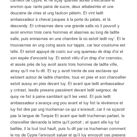
environ qua- rante pains de sucre, deux arbalestrès et une
douzaine de vires et ung faulcon pèlerin. Et vint ledit
ambassadeur à cheval jusques à la porte du palais, et là
descendy. Et cntrasmes dans une grande salle où il pouvoit y
avoir environ trois cens hommes et alasmes au long de ladite
salle, puis enirasmes en une chambre là où estoit ledit roy’. Et le
trouvasmes en ung coing assis sur tappis, car leur coustume est
telle. Et estoit appuyé de costc sur ung quarreau de drap d’or et
son espée d’encosté luy. Et estoit vêtu d’un drap d’or cramoisv,
et assés près de luy avoit assis trois hommes de ladite ville,
ainsy qu’il me fu dit. Et sy y avoit trente de ses esclaves qui
estoient autour de ladite chambre, tous en pies et son chancellier
estoit aussy en pies devant luy. Et avant que ledit ambassadeur
y cntrast, lesdis presens passèrent devant ledit seigneur, de
quoy ne fist à paine samblant qu’il les veist. Et puis ledit
ambassadeur s’avança ung pou avant et luy fist la révérence et
luy fist dire par ung trucheman ce qui s’ensieult, car il ne sçavoit
pas la langue de Turquie Et avant que ledit trucheman parlast, le
chancellier demanda la lettre qu’il portoit ; et quant elle luy fut
baillée, il la Icut tout hault, puis fu dit par ce trucheman comment
le roy de Cypre l’envoyoit saluer et qu’il luy envoyoit ces presens