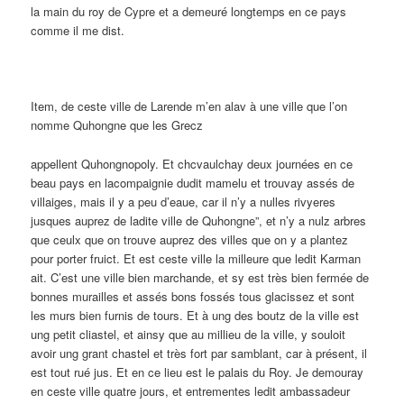
la main du roy de Cypre et a demeuré longtemps en ce pays
comme il me dist.
Item, de ceste ville de Larende m’en alav à une ville que l’on
nomme Quhongne que les Grecz
appellent Quhongnopoly. Et chcvaulchay deux journées en ce
beau pays en lacompaignie dudit mamelu et trouvay assés de
villaiges, mais il y a peu d’eaue, car il n’y a nulles rivyeres
jusques auprez de ladite ville de Quhongne”, et n’y a nulz arbres
que ceulx que on trouve auprez des villes que on y a plantez
pour porter fruict. Et est ceste ville la milleure que ledit Karman
ait. C’est une ville bien marchande, et sy est très bien fermée de
bonnes murailles et assés bons fossés tous glacissez et sont
les murs bien furnis de tours. Et à ung des boutz de la ville est
ung petit cliastel, et ainsy que au millieu de la ville, y souloit
avoir ung grant chastel et très fort par samblant, car à présent, il
est tout rué jus. Et en ce lieu est le palais du Roy. Je demouray
en ceste ville quatre jours, et entrementes ledit ambassadeur