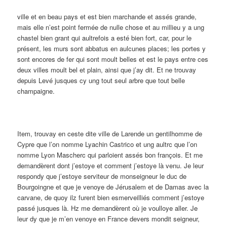
ville et en beau pays et est bien marchande et assés grande,
mais elle n’est point fermée de nulle chose et au millieu y a ung
chastel bien grant qui aultrefois a esté bien fort, car, pour le
présent, les murs sont abbatus en aulcunes places; les portes y
sont encores de fer qui sont moult belles et est le pays entre ces
deux villes moult bel et plain, ainsi que j’ay dit. Et ne trouvay
depuis Levé jusques cy ung tout seul arbre que tout belle
champaigne.
Item, trouvay en ceste dite ville de Larende un gentilhomme de
Cypre que l’on nomme Lyachin Castrico et ung aultrc que l’on
nomme Lyon Mascherc qui parloient assés bon françois. Et me
demandèrent dont j’estoye et comment j’estoye là venu. Je leur
respondy que j’estoye serviteur de monseigneur le duc de
Bourgoingne et que je venoye de Jérusalem et de Damas avec la
carvane, de quoy ilz furent bien esmerveilliés comment j’estoye
passé jusques là. Hz me demandèrent où je voulloye aller. Je
leur dy que je m’en venoye en France devers mondit seigneur,