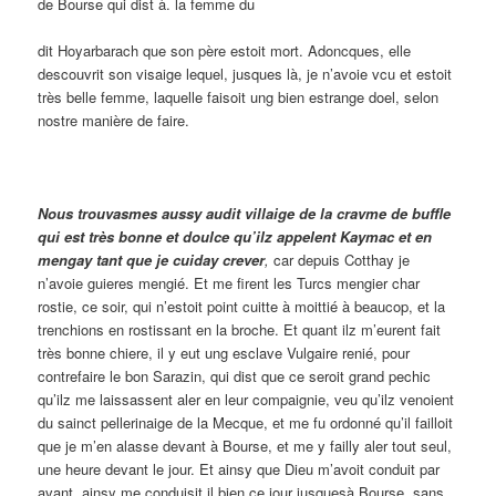
de Bourse qui dist à. la femme du
dit Hoyarbarach que son père estoit mort. Adoncques, elle
descouvrit son visaige lequel, jusques là, je n’avoie vcu et estoit
très belle femme, laquelle faisoit ung bien estrange doel, selon
nostre manière de faire.
Nous trouvasmes aussy audit villaige de la cravme de buffle
qui est très bonne et doulce qu’ilz appelent Kaymac et en
mengay tant que je cuiday crever
,
car depuis Cotthay je
n’avoie guieres mengié. Et me firent les Turcs mengier char
rostie, ce soir, qui n’estoit point cuitte à moittié à beaucop, et la
trenchions en rostissant en la broche. Et quant ilz m’eurent fait
très bonne chiere, il y eut ung esclave Vulgaire renié, pour
contrefaire le bon Sarazin, qui dist que ce seroit grand pechic
qu’ilz me laissassent aler en leur compaignie, veu qu’ilz venoient
du sainct pellerinaige de la Mecque, et me fu ordonné qu’il failloit
que je m’en alasse devant à Bourse, et me y failly aler tout seul,
une heure devant le jour. Et ainsy que Dieu m’avoit conduit par
avant, ainsy me conduisit il bien ce jour jusquesà Bourse, sans