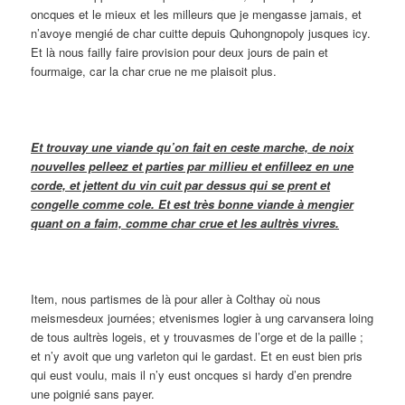
oncques et le mieux et les milleurs que je mengasse jamais, et
n’avoye mengié de char cuitte depuis Quhongnopoly jusques icy.
Et là nous failly faire provision pour deux jours de pain et
fourmaige, car la char crue ne me plaisoit plus.
Et trouvay une viande qu’on fait en ceste marche, de noix
nouvelles pelleez et parties par millieu et enfilleez en une
corde, et jettent du vin cuit par dessus qui se prent et
congelle comme cole. Et est très bonne viande à mengier
quant on a faim, comme char crue et les aultrès vivres.
Item, nous partismes de là pour aller à Colthay où nous
meismesdeux journées; etvenismes logier à ung carvansera loing
de tous aultrès logeis, et y trouvasmes de l’orge et de la paille ;
et n’y avoit que ung varleton qui le gardast. Et en eust bien pris
qui eust voulu, mais il n’y eust oncques si hardy d’en prendre
une poignié sans payer.