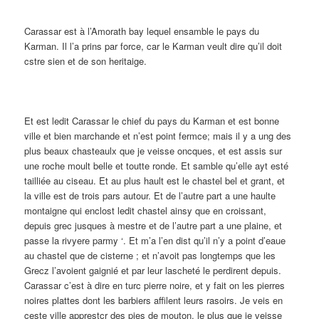
Carassar est à l’Amorath bay lequel ensamble le pays du
Karman. Il l’a prins par force, car le Karman veult dire qu’il doit
cstre sien et de son heritaige.
Et est ledit Carassar le chief du pays du Karman et est bonne
ville et bien marchande et n’est point fermce; mais il y a ung des
plus beaux chasteaulx que je veisse oncques, et est assis sur
une roche moult belle et toutte ronde. Et samble qu’elle ayt esté
tailliée au ciseau. Et au plus hault est le chastel bel et grant, et
la ville est de trois pars autour. Et de l’autre part a une haulte
montaigne qui enclost ledit chastel ainsy que en croissant,
depuis grec jusques à mestre et de l’autre part a une plaine, et
passe la rivyere parmy ‘. Et m’a l’en dist qu’il n’y a point d’eaue
au chastel que de cisterne ; et n’avoit pas longtemps que les
Grecz l’avoient gaignié et par leur lascheté le perdirent depuis.
Carassar c’est à dire en turc pierre noire, et y fait on les pierres
noires plattes dont les barbiers affilent leurs rasoirs. Je veis en
ceste ville apprestcr des pies de mouton, le plus que je veisse