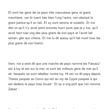
Et sont les gens de ce pays très mauvaises gens et grans
meurtriers, car ilz tuent très bien l’ung l’autre, non obstant la
grant justice qu’il en fait. Et sy sont larrons et soubtilz. Et me
dist on qu’il n’y avoit point encores huict jours que je y fus, qu’il
avoit faict tuer ung des plus grans de son pays et l’avoit lait
estran- gler aux chiens. Et me fu dit aussy qu’il fait morir tous les
plus grans de son hostcl.
Item, me a esté dit que une marche de pays nommé les Farsacz’
est à luy et est sur la mer, et sont les milleurs gens de mer qu’il
ait, lesquelz se sont rebellez contre luy. Ht est ce dit pays depuis
Tharse jusques au Corco qui est au roy de Cypre jusques à qui
est dedans le pays trois licues”. Et sy a ung port que l’en nomme
Zabari ‘.