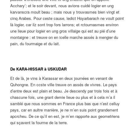
Acchary’; et le soir devant, nous avions cuidé logier en ung
karvanscra moult beau ; mais nous y trouvasmes bien vingt et
cinq Arabes. Pour ceste cause, ledict Hoyarbarach ne voult point
là logier, car ilz sont trop fors larrons; et rctournasmes environ
une lieue pour logier en ung gros villaige qui est au pié d’une
montaigne : et treuve on en icelle marche assés à mengier du
pain, du fourmaige et du lait.
De KARA-HISSAR à USKUDAR
Et de là, je vins à Karassar en deux journées en venant de
Quhongne. En ccste ville treuve on assés de vivres. Le pays
d’entre deux est plain et beau. Je descendy par trois fois et à
chascune fois, une grant demie lieue ou plus et à cela m’a il
samblé que nous sommes en France plus bas que n’est celluy
pays, car en aultre manière, je ne m’en suis point grandement
apcrcheu. De ce qu’il en est, je m’en rapporte aux geometriens
qui sçavent la fourme de la terre.