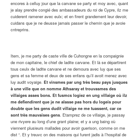
encores à celluy jour que la carvane se party et moy avec, quant
je alay prendre congié des ambassadeurs du roi de Cypre, ilz me
cuiderent ramener avec eulx; et en firent grandement leur devoir,
cuidans que je ne deusse jamais passer le chemin que je avoie
cntreprins.
Item, je me party de caste ville de Cuhongne en la compaignie
de mon capitaine, le chief de ladite carvane. Et là se départirent
tous ceulx de ladite carvane et ne demoura avec luy que ses
gens et sa femme et deux de ses enfans qu’il avoit menez avec
luy audit voyaige.
Et vinsmes par ung très beau pays jusques
à une ville que on nomme Athsaray et trouvasmes des
villaiges asses bons. Et fusmcs logiez en ung villaige où ilz
me defîendirent que je ne alasse pas hors du logeis pour
doubte que les gens dudit villaige ne me tuassent, car ce
sont très mauvaises gens
. Etamprez de ce villaige, je passay
une rivyere au long d’une grant plaine; et y a ung baing où
viennent plusieurs mallades pour avoir guerison, comme on me
dist “. Et y treuvc on des maisons qui furent jadis à l’hospital de