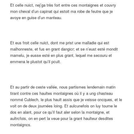
Et celle nuict, nej’ga très fort entre ces montaignes et couvry
mon cheval d’un capinat qui estoit ma robe de feutre que je
avoye en guise d’un manteau.
Et eus froit celle nuict, dont me prist une malladie qui est
malhonneste, et fus en grant dangicr; et se n’eust esté mondit
mamelu, je eusse esté en plus grant, lequel me secouru et
emmena le plustot qu’il pcult.
Et au partir de ceste vallée, nous partismes lendemain matin
tirant contre ces haultes montaignes où il y a ung chasteau
nommé Cublech, le plus hault assis que je veisse oncques, et le
voit on de deux journées loing. Et aulcunefois on luy tourne le
dos en alant, pour ce qu’il faut aler selon la montaigne, et
aultrcfois, on en pert la veue pour la grant haulteur desdites
montaigncs.