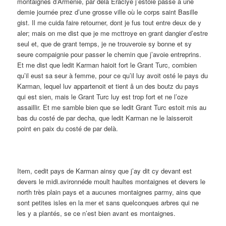
montaignes d’Armenie, par delà Eraclye j’estoie passé à une
demie journée prez d’une grosse ville où le corps saint Basille
gist. Il me cuida faire retourner, dont je fus tout entre deux de y
aler; mais on me dist que je me mcttroye en grant dangier d’estre
seul et, que de grant temps, je ne trouveroie sy bonne et sy
seure compaignie pour passer le chemin que j’avoie entreprins.
Et me dist que ledit Karman haioit fort le Grant Turc, combien
qu’il eust sa seur à femme, pour ce qu’il luy avoit osté le pays du
Karman, lequel luv appartenoit et tient â un des boutz du pays
qui est sien, mais le Grant Turc luy est trop fort et ne l’oze
assaillir. Et me samble bien que se ledit Grant Turc estoit mis au
bas du costé de par decha, que ledit Karman ne le laisseroit
point en paix du costé de par delà.
Item, cedit pays de Karman ainsy que j’ay dit cy devant est
devers le midi.avironnéde moult haultes montaignes et devers le
north très plain pays et a aucunes montaignes parmy, ains que
sont petites isles en la mer et sans quelconques arbres qui ne
les y a plantés, se ce n’est bien avant es montaignes.