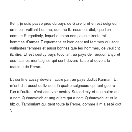
Item, je suis passé prés du pays de Gazeric et en est seigneur
un moult vaillant homme, comme ilz nous ont dict, que l’on
nomme Surgadiroly, lequel a en sa compaignie trente mil
hommes d’armes Turquemans et bien cent mil femmes qui sont
vaillantes femmes et aussi bonnes que les hommes, ce veullcnt
ilz dire. Et est cestuy pays toucliant au pays de Turqucmanyc et
ces haultes montaignes qui sont devers Tarse et devers le
rcaulme de Perse.
Et confine aussy devers l’autre part au pays dudict Karman. Et
m’ont dict aussi qu’ilz sont là quatre seigneurs qui font guerre
l’un à l’aultrc: c’est assavoir cestuy Surgadiroly et ung aultre qui
a nom Quharaynich et ung aultre qui a nom Quharaychust et le
filz du Tamburlant qui tient toute la Perse, comme il m’a esté dict
‘.