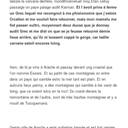
laissié la carvane derrière, monditmameluet moy.Eten celluy
passaige on paye paiage audit Karman.
Et l’avoit prins à ferme
un Grec lequel me recongnut à ma phisionomie que j’estoie
Crcstien et me vouloit faire retourner, mais mon mamelu me
fist passer oultrc, moyennant deux ducas que je donnay
audit Grec et me dist on que se je feusse retourné demie
lieue arrière, qu’ilz m’eussent coppé la gorge, car ladite
carvane estoit encores loing.
Item, de là je vins à Araclie et passay devant ung cnastel que
l’on nomme Essers. Et au partir de ces montaignes on entre
dans un pays qui samble estrc la mer tant est plain. Et en
aulcuns lieux parmy, a des montaignes qui samble à les veoir de
loing, que ce soient islcs en la mcr\ Du costé devers la
tremontaine et de l’aultre, sont de très haultes montaignes et y a
moult de Turcquemans.
Geste ville de Araclie a esté aultrefois fermée et est fort gastée,