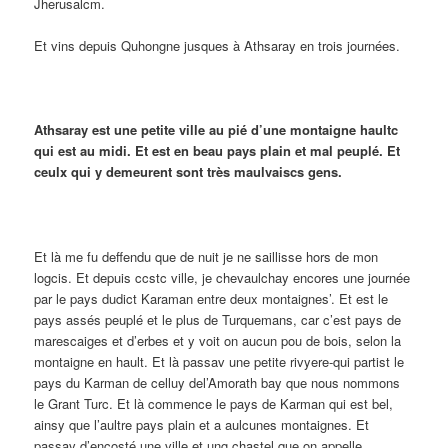
Jherusalcm.
Et vins depuis Quhongne jusques à Athsaray en trois journées.
Athsaray est une petite ville au pié d’une montaigne haultc
qui est au midi. Et est en beau pays plain et mal peuplé. Et
ceulx qui y demeurent sont très maulvaiscs gens.
Et là me fu deffendu que de nuit je ne saillisse hors de mon
logcis. Et depuis ccstc ville, je chevaulchay encores une journée
par le pays dudict Karaman entre deux montaignes’. Et est le
pays assés peuplé et le plus de Turquemans, car c’est pays de
marescaiges et d’erbes et y voit on aucun pou de bois, selon la
montaigne en hault. Et là passav une petite rivyere-qui partist le
pays du Karman de celluy del’Amorath bay que nous nommons
le Grant Turc. Et là commence le pays de Karman qui est bel,
ainsy que l’aultre pays plain et a aulcunes montaignes. Et
passav d’encosté une ville et ung chastel que on appelle