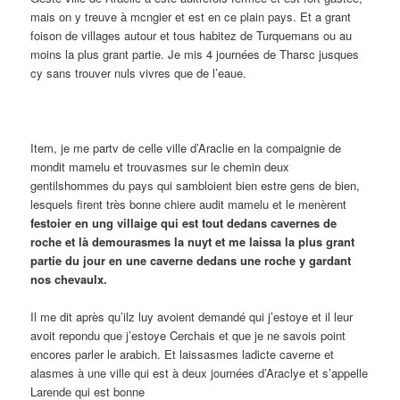
mais on y treuve à mcngier et est en ce plain pays. Et a grant
foison de villages autour et tous habitez de Turquemans ou au
moins la plus grant partie. Je mis 4 journées de Tharsc jusques
cy sans trouver nuls vivres que de l’eaue.
Item, je me partv de celle ville d’Araclie en la compaignie de
mondit mamelu et trouvasmes sur le chemin deux
gentilshommes du pays qui sambloient bien estre gens de bien,
lesquels firent très bonne chiere audit mamelu et le menèrent
festoier en ung villaige qui est tout dedans cavernes de
roche et là demourasmes la nuyt et me laissa la plus grant
partie du jour en une caverne dedans une roche y gardant
nos chevaulx.
Il me dit après qu’ilz luy avoient demandé qui j’estoye et il leur
avoit repondu que j’estoye Cerchais et que je ne savois point
encores parler le arabich. Et laissasmes ladicte caverne et
alasmes à une ville qui est à deux journées d’Araclye et s’appelle
Larende qui est bonne