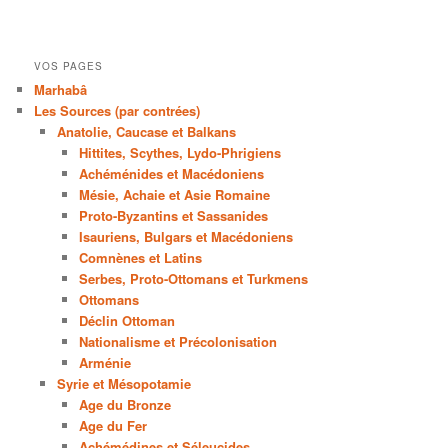
VOS PAGES
Marhabâ
Les Sources (par contrées)
Anatolie, Caucase et Balkans
Hittites, Scythes, Lydo-Phrigiens
Achéménides et Macédoniens
Mésie, Achaie et Asie Romaine
Proto-Byzantins et Sassanides
Isauriens, Bulgars et Macédoniens
Comnènes et Latins
Serbes, Proto-Ottomans et Turkmens
Ottomans
Déclin Ottoman
Nationalisme et Précolonisation
Arménie
Syrie et Mésopotamie
Age du Bronze
Age du Fer
Achémédines et Séleucides