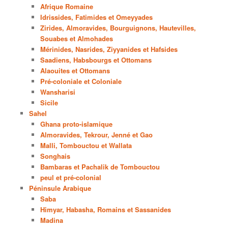
Afrique Romaine
Idrissides, Fatimides et Omeyyades
Zirides, Almoravides, Bourguignons, Hautevilles,
Souabes et Almohades
Mérinides, Nasrides, Ziyyanides et Hafsides
Saadiens, Habsbourgs et Ottomans
Alaouites et Ottomans
Pré-coloniale et Coloniale
Wansharisi
Sicile
Sahel
Ghana proto-islamique
Almoravides, Tekrour, Jenné et Gao
Malli, Tombouctou et Wallata
Songhais
Bambaras et Pachalik de Tombouctou
peul et pré-colonial
Péninsule Arabique
Saba
Himyar, Habasha, Romains et Sassanides
Madina