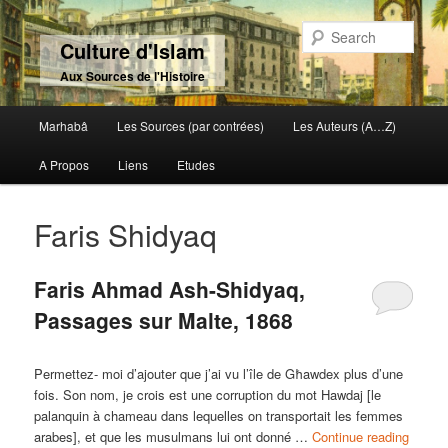
Sear
Culture d'Islam
Aux Sources de l'Histoire
Main menu
Marhabâ
Les Sources (par contrées)
Les Auteurs (A…Z)
Skip to primary content
Skip to secondary content
A Propos
Liens
Etudes
Faris Shidyaq
Faris Ahmad Ash-Shidyaq,
Passages sur Malte, 1868
Permettez- moi d’ajouter que j’ai vu l’île de Għawdex plus d’une
fois. Son nom, je crois est une corruption du mot Hawdaj [le
palanquin à chameau dans lequelles on transportait les femmes
arabes], et que les musulmans lui ont donné …
Continue reading