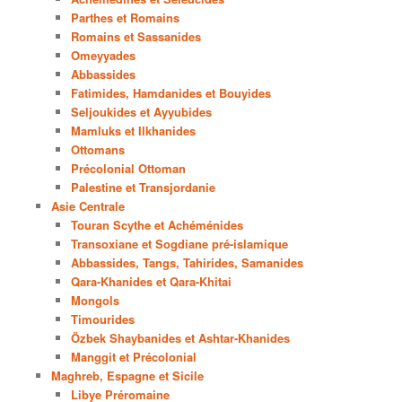
Parthes et Romains
Romains et Sassanides
Omeyyades
Abbassides
Fatimides, Hamdanides et Bouyides
Seljoukides et Ayyubides
Mamluks et Ilkhanides
Ottomans
Précolonial Ottoman
Palestine et Transjordanie
Asie Centrale
Touran Scythe et Achéménides
Transoxiane et Sogdiane pré-islamique
Abbassides, Tangs, Tahirides, Samanides
Qara-Khanides et Qara-Khitai
Mongols
Timourides
Özbek Shaybanides et Ashtar-Khanides
Manggit et Précolonial
Maghreb, Espagne et Sicile
Libye Préromaine