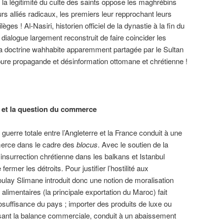
la légitimité du culte des saints oppose les maghrébins
s alliés radicaux, les premiers leur repprochant leurs
es ! Al-Nasiri, historien officiel de la dynastie à la fin du
dialogue largement reconstruit de faire coincider les
 doctrine wahhabite apparemment partagée par le Sultan
pure propagande et désinformation ottomane et chrétienne !
e et la question du commerce
 guerre totale entre l’Angleterre et la France conduit à une
merce dans le cadre des
blocus
. Avec le soutien de la
nsurrection chrétienne dans les balkans et Istanbul
mer les détroits. Pour justifier l’hostilité aux
lay Slimane introduit donc une notion de moralisation
 alimentaires (la principale exportation du Maroc) fait
autosuffisance du pays ; importer des produits de luxe ou
ssant la balance commerciale, conduit à un abaissement