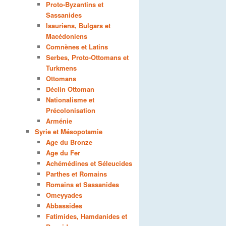
Proto-Byzantins et
Sassanides
Isauriens, Bulgars et
Macédoniens
Comnènes et Latins
Serbes, Proto-Ottomans et
Turkmens
Ottomans
Déclin Ottoman
Nationalisme et
Précolonisation
Arménie
Syrie et Mésopotamie
Age du Bronze
Age du Fer
Achémédines et Séleucides
Parthes et Romains
Romains et Sassanides
Omeyyades
Abbassides
Fatimides, Hamdanides et