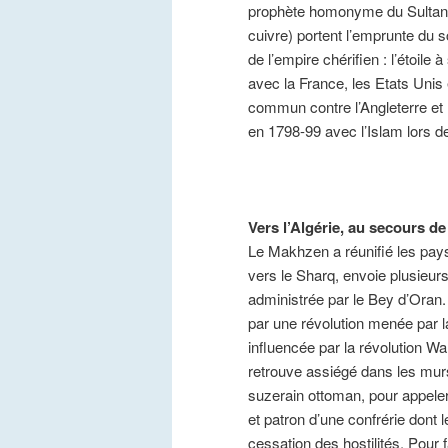
prophète homonyme du Sultan,
cuivre) portent l’emprunte du
de l’empire chérifien : l’étoile
avec la France, les Etats Unis 
commun contre l’Angleterre et 
en 1798-99 avec l’Islam lors d
Vers l’Algérie, au secours de
Le Makhzen a réunifié les pays 
vers le Sharq, envoie plusieurs
administrée par le Bey d’Oran.
par une révolution menée par l
influencée par la révolution W
retrouve assiégé dans les murs d
suzerain ottoman, pour appeler
et patron d’une confrérie dont 
cessation des hostilités. Pour 