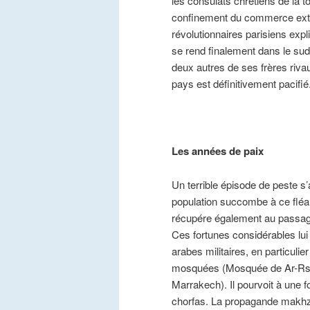
les consulats chrétiens de la 
confinement du commerce extéri
révolutionnaires parisiens exp
se rend finalement dans le sud 
deux autres de ses frères riv
pays est définitivement pacifié
Les années de paix
Un terrible épisode de peste s’
population succombe à ce fléau,
récupére également au passag
Ces fortunes considérables lui 
arabes militaires, en particuli
mosquées (Mosquée de Ar-Rse
Marrakech). Il pourvoit à une f
chorfas. La propagande makhz