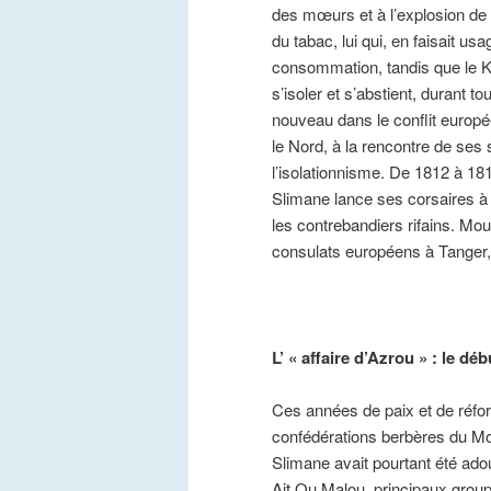
des mœurs et à l’explosion de l
du tabac, lui qui, en faisait 
consommation, tandis que le Kif,
s’isoler et s’abstient, durant t
nouveau dans le conflit europé
le Nord, à la rencontre de ses
l’isolationnisme. De 1812 à 18
Slimane lance ses corsaires à 
les contrebandiers rifains. Mou
consulats européens à Tanger,
L’ « affaire d’Azrou » : le déb
Ces années de paix et de réfo
confédérations berbères du Mo
Slimane avait pourtant été ad
Ait Ou Malou, principaux groupe