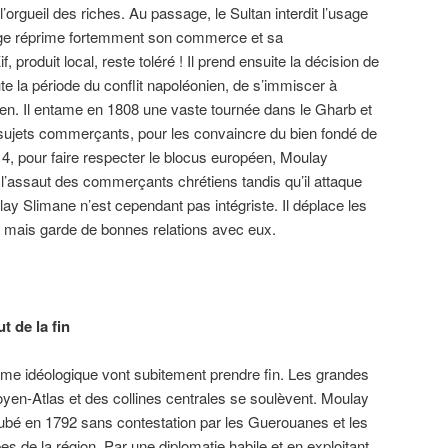
’orgueil des riches. Au passage, le Sultan interdit l’usage
usage réprime fortemment son commerce et sa
 produit local, reste toléré ! Il prend ensuite la décision de
oute la période du conflit napoléonien, de s’immiscer à
en. Il entame en 1808 une vaste tournée dans le Gharb et
 sujets commerçants, pour les convaincre du bien fondé de
14, pour faire respecter le blocus européen, Moulay
l’assaut des commerçants chrétiens tandis qu’il attaque
lay Slimane n’est cependant pas intégriste. Il déplace les
 mais garde de bonnes relations avec eux.
ut de la fin
rme idéologique vont subitement prendre fin. Les grandes
yen-Atlas et des collines centrales se soulèvent. Moulay
oubé en 1792 sans contestation par les Guerouanes et les
s de la région. Par une diplomatie habile et en exploitant