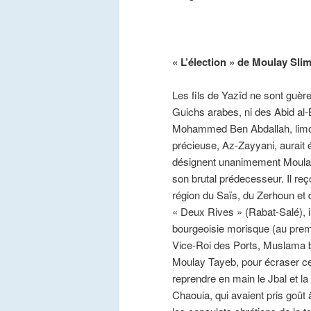
« L’élection » de Moulay Sli
Les fils de Yazîd ne sont guèr
Guichs arabes, ni des Abid al-B
Mohammed Ben Abdallah, limog
précieuse, Az-Zayyani, aurait é
désignent unanimement Moulay S
son brutal prédecesseur. Il reç
région du Saïs, du Zerhoun et 
« Deux Rives » (Rabat-Salé), il
bourgeoisie morisque (au premie
Vice-Roi des Ports, Muslama b
Moulay Tayeb, pour écraser cett
reprendre en main le Jbal et la
Chaouia, qui avaient pris goût 