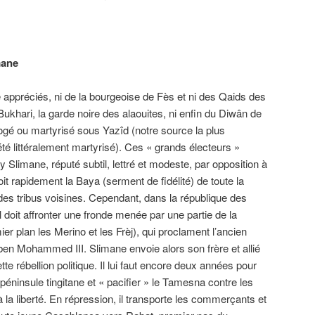
mane
e appréciés, ni de la bourgeoise de Fès et ni des Qaids des
ukhari, la garde noire des alaouites, ni enfin du Diwân de
é ou martyrisé sous Yazîd (notre source la plus
té littéralement martyrisé). Ces « grands électeurs »
limane, réputé subtil, lettré et modeste, par opposition à
oit rapidement la Baya (serment de fidélité) de toute la
des tribus voisines. Cependant, dans la république des
 doit affronter une fronde menée par une partie de la
r plan les Merino et les Frèj), qui proclament l’ancien
en Mohammed III. Slimane envoie alors son frère et allié
e rébellion politique. Il lui faut encore deux années pour
 péninsule tingitane et « pacifier » le Tamesna contre les
à la liberté. En répression, il transporte les commerçants et