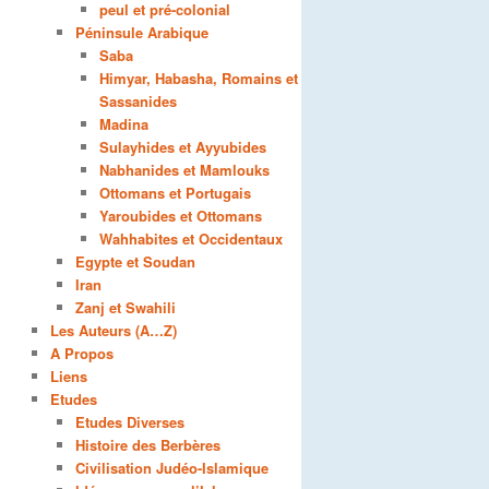
peul et pré-colonial
Péninsule Arabique
Saba
Himyar, Habasha, Romains et
Sassanides
Madina
Sulayhides et Ayyubides
Nabhanides et Mamlouks
Ottomans et Portugais
Yaroubides et Ottomans
Wahhabites et Occidentaux
Egypte et Soudan
Iran
Zanj et Swahili
Les Auteurs (A…Z)
A Propos
Liens
Etudes
Etudes Diverses
Histoire des Berbères
Civilisation Judéo-Islamique