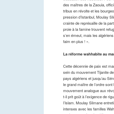
des maîtres de la Zaouia, offic
tribus en révolte et les bourg
pression d’Istanbul, Moulay Sl
crainte de représaille de la pa
proie à la famine trouvent ref
s’en émeut, mais les algériens
faim en plus ! ».
La réforme wahhabite au ma
Cette décennie de paix est m
sein du mouvement Tijanite de
pays algériens et jusqu’au Sé
le grand maître de l’ordre sont 
mouvement analogue aux révolu
t-il prit goût à l’exigence de r
l’Islam. Moulay Slimane entretie
intenses avec les familles W