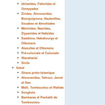
Idrissides, Fatimides et
Omeyyades
Zirides, Almoravides,
Bourguignons, Hautevilles,
Souabes et Almohades
Mérinides, Nasrides,
Ziyyanides et Hafsides
Saadiens, Habsbourgs et
Ottomans
Alaouites et Ottomans
Pré-coloniale et Coloniale
Wansharisi
Sicile
Sahel
Ghana proto-islamique
Almoravides, Tekrour, Jenné
et Gao
Malli, Tombouctou et Wallata
Songhais
Bambaras et Pachalik de
Tombouctou