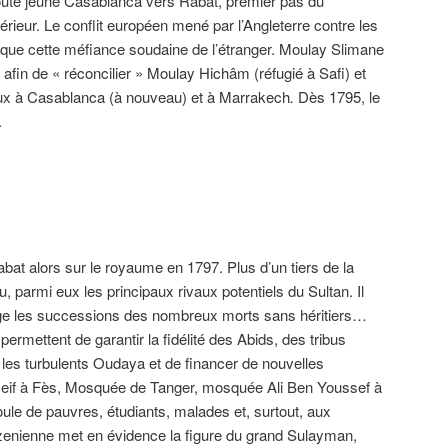
toute jeune Casablanca vers Rabat, premier pas du
eur. Le conflit européen mené par l’Angleterre contre les
lique cette méfiance soudaine de l’étranger. Moulay Slimane
afin de « réconcilier » Moulay Hichâm (réfugié à Safi) et
aux à Casablanca (à nouveau) et à Marrakech
.
Dès 1795, le
.
abat alors sur le royaume en 1797. Plus d’un tiers de la
 parmi eux les principaux rivaux potentiels du Sultan. Il
e les successions des nombreux morts sans héritiers…
permettent de garantir la fidélité des Abids, des tribus
er les turbulents Oudaya et de financer de nouvelles
if à Fès, Mosquée de Tanger, mosquée Ali Ben Youssef à
oule de pauvres, étudiants, malades et, surtout, aux
enienne met en évidence la figure du grand Sulayman,