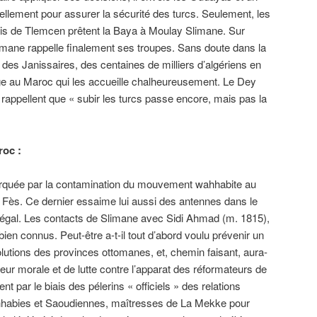
iellement pour assurer la sécurité des turcs. Seulement, les
eois de Tlemcen prêtent la Baya à Moulay Slimane. Sur
imane rappelle finalement ses troupes. Sans doute dans la
rt des Janissaires, des centaines de milliers d’algériens en
uge au Maroc qui les accueille chalheureusement. Le Dey
 rappellent que « subir les turcs passe encore, mais pas la
roc :
arquée par la contamination du mouvement wahhabite au
 Fès. Ce dernier essaime lui aussi des antennes dans le
négal. Les contacts de Slimane avec Sidi Ahmad (m. 1815),
bien connus. Peut-être a-t-il tout d’abord voulu prévenir un
tions des provinces ottomanes, et, chemin faisant, aura-
igueur morale et de lutte contre l’apparat des réformateurs de
nt par le biais des pélerins « officiels » des relations
ahhabies et Saoudiennes, maîtresses de La Mekke pour