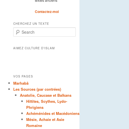
textes anciens
Contactez-moi
CHERCHEZ UN TEXTE
Search
AIMEZ CULTURE D’ISLAM
VOS PAGES
Marhabâ
Les Sources (par contrées)
Anatolie, Caucase et Balkans
Hittites, Scythes, Lydo-
Phrigiens
Achéménides et Macédoniens
Mésie, Achaie et Asie
Romaine