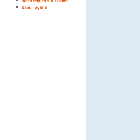
Idées reçues sur l’Islam
Banû Taghlib