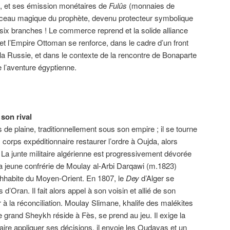
 et ses émission monétaires de
Fulûs
(monnaies de
 sceau magique du prophète, devenu protecteur symbolique
 à six branches ! Le commerce reprend et la solide alliance
et l’Empire Ottoman se renforce, dans le cadre d’un front
la Russie, et dans le contexte de la rencontre de Bonaparte
e l’aventure égyptienne.
 son rival
de plaine, traditionnellement sous son empire ; il se tourne
 corps expéditionnaire restaurer l’ordre à Oujda, alors
 La junte militaire algérienne est progressivement dévorée
a jeune confrérie de Moulay al-Arbi Darqawi (m.1823)
ahhabite du Moyen-Orient. En 1807, le
Dey
d’Alger se
’Oran. Il fait alors appel à son voisin et allié de son
 à la réconciliation. Moulay Slimane, khalife des malékites
le grand Sheykh réside à Fès, se prend au jeu. Il exige la
faire appliquer ses décisions, il envoie les Oudayas et un