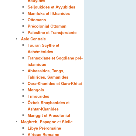
Bouyides
Seljoukides et Ayyubides
Mamluks et Ilkhanides
Ottomans
Précolonial Ottoman
Palestine et Transjordanie
Asie Centrale
Touran Scythe et
Achéménides
Transoxiane et Sogdiane pré-
islamique
Abbassides, Tangs,
Tahirides, Samanides
Qara-Khanides et Qara-Khitai
Mongols
Timourides
Özbek Shaybanides et
Ashtar-Khanides
Manggit et Précolonial
Maghreb, Espagne et Sicile
Libye Préromaine
Afrique Romaine