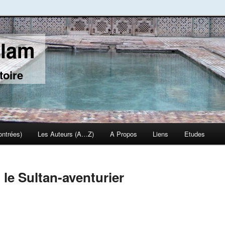
slam
toire
ontrées)
Les Auteurs (A…Z)
A Propos
Liens
Etudes
le Sultan-aventurier