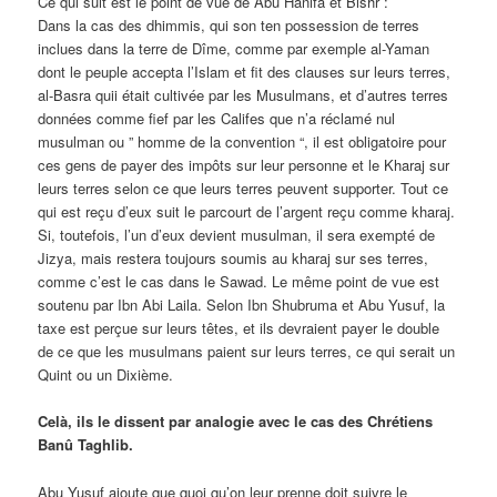
Ce qui suit est le point de vue de Abu Hanifa et Bishr :
Dans la cas des dhimmis, qui son ten possession de terres
inclues dans la terre de Dîme, comme par exemple al-Yaman
dont le peuple accepta l’Islam et fit des clauses sur leurs terres,
al-Basra quii était cultivée par les Musulmans, et d’autres terres
données comme fief par les Califes que n’a réclamé nul
musulman ou ” homme de la convention “, il est obligatoire pour
ces gens de payer des impôts sur leur personne et le Kharaj sur
leurs terres selon ce que leurs terres peuvent supporter. Tout ce
qui est reçu d’eux suit le parcourt de l’argent reçu comme kharaj.
Si, toutefois, l’un d’eux devient musulman, il sera exempté de
Jizya, mais restera toujours soumis au kharaj sur ses terres,
comme c’est le cas dans le Sawad. Le même point de vue est
soutenu par Ibn Abi Laila. Selon Ibn Shubruma et Abu Yusuf, la
taxe est perçue sur leurs têtes, et ils devraient payer le double
de ce que les musulmans paient sur leurs terres, ce qui serait un
Quint ou un Dixième.
Celà, ils le dissent par analogie avec le cas des Chrétiens
Banû Taghlib.
Abu Yusuf ajoute que quoi qu’on leur prenne doit suivre le