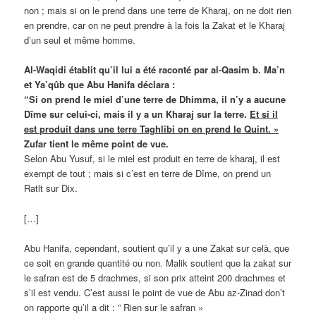
non ; mais si on le prend dans une terre de Kharaj, on ne doit rien
en prendre, car on ne peut prendre à la fois la Zakat et le Kharaj
d’un seul et même homme.
Al-Waqidi établit qu’il lui a été raconté par al-Qasim b. Ma’n
et Ya’qûb que Abu Hanifa déclara :
“Si on prend le miel d’une terre de Dhimma, il n’y a aucune
Dîme sur celui-ci, mais il y a un Kharaj sur la terre.
Et si il
est produit dans une terre Taghlibi on en prend le Quint. »
Zufar tient le même point de vue.
Selon Abu Yusuf, si le miel est produit en terre de kharaj, il est
exempt de tout ; mais si c’est en terre de Dîme, on prend un
Ratlt sur Dix.
[…]
Abu Hanifa, cependant, soutient qu’il y a une Zakat sur celà, que
ce soit en grande quantité ou non. Malik soutient que la zakat sur
le safran est de 5 drachmes, si son prix atteint 200 drachmes et
s’il est vendu. C’est aussi le point de vue de Abu az-Zinad don’t
on rapporte qu’il a dit : ” Rien sur le safran »