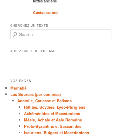
textes anciens
Contactez-moi
CHERCHEZ UN TEXTE
Search
AIMEZ CULTURE D’ISLAM
VOS PAGES
Marhabâ
Les Sources (par contrées)
Anatolie, Caucase et Balkans
Hittites, Scythes, Lydo-Phrigiens
Achéménides et Macédoniens
Mésie, Achaie et Asie Romaine
Proto-Byzantins et Sassanides
Isauriens, Bulgars et Macédoniens