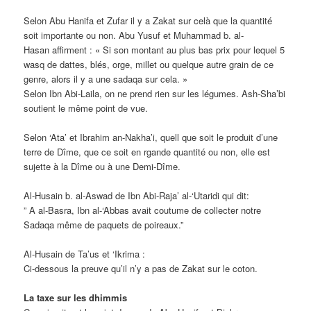
Selon Abu Hanifa et Zufar il y a Zakat sur celà que la quantité
soit importante ou non. Abu Yusuf et Muhammad b. al-
Hasan affirment : « Si son montant au plus bas prix pour lequel 5
wasq de dattes, blés, orge, millet ou quelque autre grain de ce
genre, alors il y a une sadaqa sur cela. »
Selon Ibn Abi-Laila, on ne prend rien sur les légumes. Ash-Sha’bi
soutient le même point de vue.
Selon ‘Ata’ et Ibrahim an-Nakha’i, quell que soit le produit d’une
terre de Dîme, que ce soit en rgande quantité ou non, elle est
sujette à la Dîme ou à une Demi-Dîme.
Al-Husain b. al-Aswad de Ibn Abi-Raja’ al-‘Utaridi qui dit:
” A al-Basra, Ibn al-‘Abbas avait coutume de collecter notre
Sadaqa même de paquets de poireaux.”
Al-Husain de Ta’us et ‘Ikrima :
Ci-dessous la preuve qu’il n’y a pas de Zakat sur le coton.
La taxe sur les dhimmis