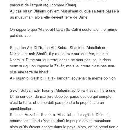
parcourt de l’argent reçu comme Kharaj.
Au cas où un Dhimmi devient Musulman ou que sa terre passe à
un musulman, alors elle devient terre de Dîme.
On rapporte que ‘Ata et al-Hasan (b. Câlih) soutenaient le même
point de vue.
Selon Ibn Abi Dhi’b, Ibn Abi Sabra, Sharik b. ‘Abdallah an-
Nakha’i, et ash-Shafi’i, il y a une taxe sur leur tête, mais ni
Kharaj ni Dîme sur leur terre, car ils ne sont pas inclus dans
ceux sur qui on impose la Zakât, mais leur terre n’est pas non-
plus une terre de kharâj.
Al-Hasan b. Salih b. Hai al-Hamdani soutenait la même opinion
Selon Sufyan ath-Thauri et Muhammad ibn-al-Hasan, il y a une
Dîme sur eux, de manière doublée, parce que ce qui compte,
c’est la terre, et on ne doit pas prendre le propriétaire en
considération.
Selon al-Auza’î et Sharik b. ‘Abdallah, s’il s’agit de Dhimmi,
comme les juifs du Yaman, don’t le peuple devint musulman
alors qu’ils étaient encore dans le pays, alors, on ne prend rien à