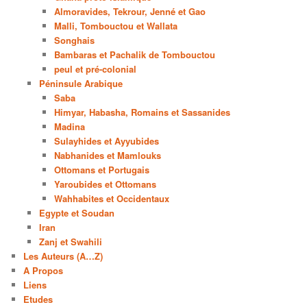
Almoravides, Tekrour, Jenné et Gao
Malli, Tombouctou et Wallata
Songhais
Bambaras et Pachalik de Tombouctou
peul et pré-colonial
Péninsule Arabique
Saba
Himyar, Habasha, Romains et Sassanides
Madina
Sulayhides et Ayyubides
Nabhanides et Mamlouks
Ottomans et Portugais
Yaroubides et Ottomans
Wahhabites et Occidentaux
Egypte et Soudan
Iran
Zanj et Swahili
Les Auteurs (A…Z)
A Propos
Liens
Etudes