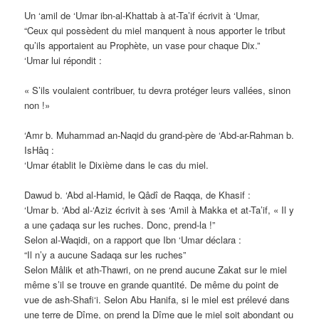
Un ‘amil de ‘Umar ibn-al-Khattab à at-Ta’if écrivit à ‘Umar,
“Ceux qui possèdent du miel manquent à nous apporter le tribut
qu’ils apportaient au Prophète, un vase pour chaque Dix.”
‘Umar lui répondit :
« S’ils voulaient contribuer, tu devra protéger leurs vallées, sinon
non !»
‘Amr b. Muhammad an-Naqid du grand-père de ‘Abd-ar-Rahman b.
IsHâq :
‘Umar établit le Dixième dans le cas du miel.
Dawud b. ‘Abd al-Hamid, le Qâdî de Raqqa, de Khasif :
‘Umar b. ‘Abd al-‘Aziz écrivit à ses ‘Amil à Makka et at-Ta’if, « Il y
a une çadaqa sur les ruches. Donc, prend-la !”
Selon al-Waqidi, on a rapport que Ibn ‘Umar déclara :
“Il n’y a aucune Sadaqa sur les ruches”
Selon Mâlik et ath-Thawri, on ne prend aucune Zakat sur le miel
même s’il se trouve en grande quantité. De même du point de
vue de ash-Shafi‘i. Selon Abu Hanifa, si le miel est prélevé dans
une terre de Dîme, on prend la Dîme que le miel soit abondant ou