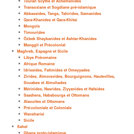
Touran Scythe et Achéménides
Transoxiane et Sogdiane pré-islamique
Abbassides, Tangs, Tahirides, Samanides
Qara-Khanides et Qara-Khitai
Mongols
Timourides
Özbek Shaybanides et Ashtar-Khanides
Manggit et Précolonial
Maghreb, Espagne et Sicile
Libye Préromaine
Afrique Romaine
Idrissides, Fatimides et Omeyyades
Zirides, Almoravides, Bourguignons, Hautevilles,
Souabes et Almohades
Mérinides, Nasrides, Ziyyanides et Hafsides
Saadiens, Habsbourgs et Ottomans
Alaouites et Ottomans
Pré-coloniale et Coloniale
Wansharisi
Sicile
Sahel
Ghana proto-islamique