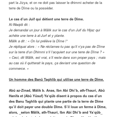
part la Jizya, et on ne doit pas laisser le dhimmi acheter de la
terre de Dîme ou la posséder.
Le cas d’un Juif qui détient une terre de Dîme.
Al-Waqidi dit :
Je demandai un jour à Mâlik sur le cas d’un Juif du Hijaz qui
achète une terre à al-Jurf et y plante.
Mâlik a dit : « On lui prélève la Dîme !”
Je répliquai alors : « Ne réclames-tu pas qu’il n’ya pas de Dîme
sur la terre d’un Dhimmi s’il l’acquiert sur une terre de Dîme ? »
« Ceci, dit Mâlik, est vrai, s’il reste dans son proper pays ; mais
au cas où il quitterait le pays, ça deviant une question de
commerce. »
Un homme des Banû Taghlib qui utilise une terre de Dîme.
Abû az-Zinad, Mâlik b. Anas, Ibn Abi Dhi’b, ath-Thauri, Abû
Hanifa et (Abû Yûsuf) Ya‘qûb disent à propos du cas d’un
des Banu Taghlib qui plante une partie de la terre de Dîme
qu’il doit payer une double Dîme. S’il loue un ferme à Dîme,
alors, _selon Mâlik, ath-Thauri, Ibn Abi Dhi’b and Ya’qûb_