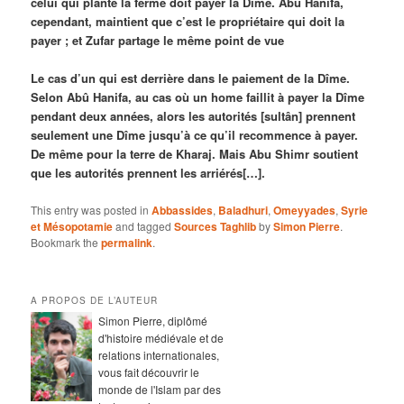
celui qui plante la ferme doit payer la Dîme. Abu Hanifa,
cependant, maintient que c’est le propriétaire qui doit la
payer ; et Zufar partage le même point de vue
Le cas d’un qui est derrière dans le paiement de la Dîme.
Selon Abû Hanifa, au cas où un home faillit à payer la Dîme
pendant deux années, alors les autorités [sultân] prennent
seulement une Dîme jusqu’à ce qu’il recommence à payer.
De même pour la terre de Kharaj. Mais Abu Shimr soutient
que les autorités prennent les arriérés[…].
This entry was posted in
Abbassides
,
Baladhuri
,
Omeyyades
,
Syrie
et Mésopotamie
and tagged
Sources Taghlib
by
Simon Pierre
.
Bookmark the
permalink
.
A PROPOS DE L’AUTEUR
Simon Pierre, diplômé
d'histoire médiévale et de
relations internationales,
vous fait découvrir le
monde de l'Islam par des