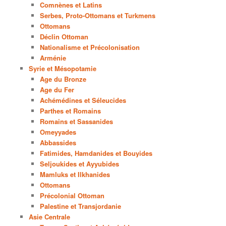
Comnènes et Latins
Serbes, Proto-Ottomans et Turkmens
Ottomans
Déclin Ottoman
Nationalisme et Précolonisation
Arménie
Syrie et Mésopotamie
Age du Bronze
Age du Fer
Achémédines et Séleucides
Parthes et Romains
Romains et Sassanides
Omeyyades
Abbassides
Fatimides, Hamdanides et Bouyides
Seljoukides et Ayyubides
Mamluks et Ilkhanides
Ottomans
Précolonial Ottoman
Palestine et Transjordanie
Asie Centrale