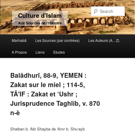
Sear
Culture d'Islam
Aux Sources de l'Histoire
Main menu
Marhabâ
Les Sources (par contrées)
Les Auteurs (A…Z)
Skip to primary content
Skip to secondary content
A Propos
Liens
Etudes
Balâdhurî, 88-9, YEMEN :
Zakat sur le miel ; 114-5,
TÂ'IF : Zakat et ‘Ushr ;
Jurisprudence Taghlib, v. 870
n-è
Shaiban b. Abi Shayba de ‘Amr b. Shu‘ayb