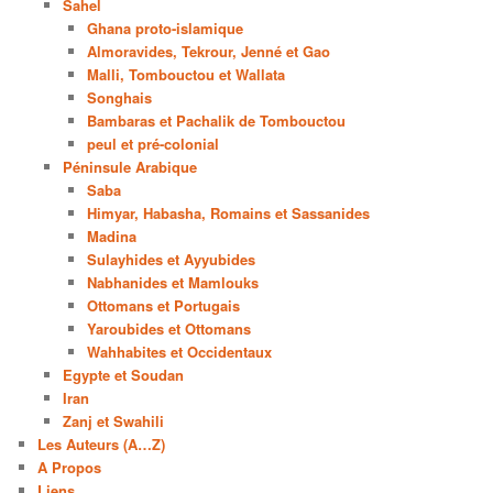
Sahel
Ghana proto-islamique
Almoravides, Tekrour, Jenné et Gao
Malli, Tombouctou et Wallata
Songhais
Bambaras et Pachalik de Tombouctou
peul et pré-colonial
Péninsule Arabique
Saba
Himyar, Habasha, Romains et Sassanides
Madina
Sulayhides et Ayyubides
Nabhanides et Mamlouks
Ottomans et Portugais
Yaroubides et Ottomans
Wahhabites et Occidentaux
Egypte et Soudan
Iran
Zanj et Swahili
Les Auteurs (A…Z)
A Propos
Liens