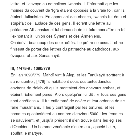
lettre, et l’envoya au catholicos Iwannis. Il l’informait que les
moines du couvent de ‘Igra étaient opposés à la vraie foi, car ils
étaient Julianistes. En apprenant ces choses, Iwannis fut ému et
stupéfait de l’audace de ces gens. Il écrivit une lettre au
patriarche Athanasius et lui demanda de lui faire connaître sa foi;
l’exhortant à l’union des Syriens et des Arméniens.
On écrivit beaucoup des deux côtés. Le prêtre ne cessait et ne
finissait de porter des lettres du patriarche au catholicos, aux
évéques et aux Sanasnayê.
III, 1/478-9 : 1090/779
En l’an 1090/779, Mahdî vint à Alep, et les Tanūkayē sortirent à
sa rencontre ; [479] ils habitaient sous destentesdansles
environs de Ḥaleb vit qu’ils montaient des chevaux arabes, et
étaient richement parés. Alors quelqu’un lui dit : « Tous ces gens
sont chrétiens ». Il fut enflammé de colère et leur ordonna de se
faire musulmans. Il les y contraignit par les tortures, et les
hommes apostasièrent au nombre d’environ 5000 : les femmes
se sauvèrent, et jusqu’à présent il s’en trouve dans les églises
d’Occident. Un homme vénérable d’entre eux, appelé Leith,
souffrit le martyre.