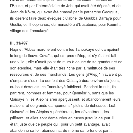
l’Eglise, et par l’intermédiaire de Job, qui avait été déposé, et de
Jean de Kôkta, qui avait été chassé par le patriarche Georgius,
ils osèrent faire deux évêques : Gabriel de Goubba Barraya pour
Goulia, et Theophanes, du monastère d’Eusebona, pour Koumît,
village des Tanoukayê.
III, 31/497
Naçr et “Abbas marchèrent contre les Tanoukayê qui campaient
le long du fleuve Covaïc, qui est près dAlep, et s’y étaient fait
une ville ; elle n’avait point de murs à cause de sa grandeur et de
son étendue, mais elle était très riche par la multitude de ses
ressources et de ses marchands. Les gens [d’Alep]^ n’avaient pu
s’emparer d’eux. Le combat des Qaisayé dura environ dix jours,
au bout desquels les Tanoukayê faiblirent. Pendant la nuit, ils
partirent, hommes et femmes, pour Qennésrîn, sans que les
Qaisayé ni les Alépins s’en aperçussent, et abandonnèrent leurs
maisons et de grands campements* pleins de richesses. Le&
Qaisayé et les Alépins y pénétrèrent, les dévastèrent, les
pillèrent, et elles sont demeurées en ruines jusqu’à ce jour. Il
était juste que ce peuple qui, pour un petit avantage, avait
abandonné sa foi, abandonnât de même sa fortune et partit