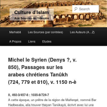
Sear
Culture d'Islam
Aux Sources de l'Histoire
Main menu
Marhabâ
Les Sources (par contrées)
Les Auteurs (A…Z)
Skip to primary content
Skip to secondary content
A Propos
Liens
Etudes
Michel le Syrien (Denys ?, v.
850), Passages sur les
arabes chrétiens Tanûkh
(724, 779 et 810), v. 1150 n-è
II, 492-3/457-8 : 1035-8/724-7
A cette époque, un prêtre de la région de Maiferqat, nommé Bar
Hadbesaba, alla trouver Ḥaiyan Tanūkayā, écrivit avec lui une