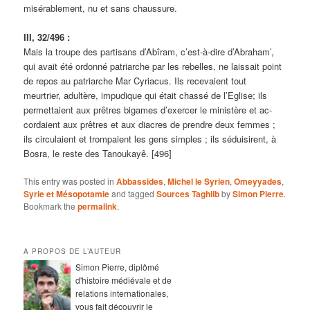
misérablement, nu et sans chaussure.
III, 32/496 :
Mais la troupe des partisans d’Abîram, c’est-à-dire d’Abraham’,
qui avait été ordonné patriarche par les rebelles, ne laissait point
de repos au patriarche Mar Cyriacus. Ils recevaient tout
meurtrier, adultère, impudique qui était chassé de l’Eglise; ils
permettaient aux prêtres bigames d’exercer le ministère et ac-
cordaient aux prêtres et aux diacres de prendre deux femmes ;
ils circulaient et trompaient les gens simples ; ils séduisirent, à
Bosra, le reste des Tanoukayê. [496]
This entry was posted in
Abbassides
,
Michel le Syrien
,
Omeyyades
,
Syrie et Mésopotamie
and tagged
Sources Taghlib
by
Simon Pierre
.
Bookmark the
permalink
.
A PROPOS DE L’AUTEUR
Simon Pierre, diplômé
d'histoire médiévale et de
relations internationales,
vous fait découvrir le