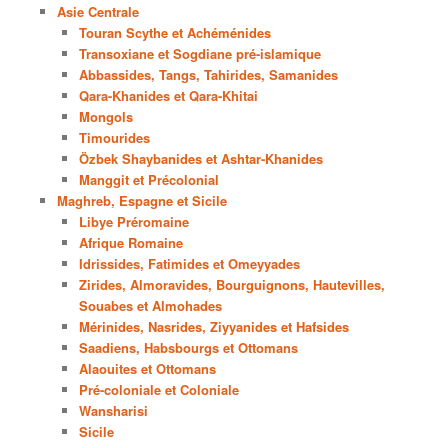
Asie Centrale
Touran Scythe et Achéménides
Transoxiane et Sogdiane pré-islamique
Abbassides, Tangs, Tahirides, Samanides
Qara-Khanides et Qara-Khitai
Mongols
Timourides
Özbek Shaybanides et Ashtar-Khanides
Manggit et Précolonial
Maghreb, Espagne et Sicile
Libye Préromaine
Afrique Romaine
Idrissides, Fatimides et Omeyyades
Zirides, Almoravides, Bourguignons, Hautevilles,
Souabes et Almohades
Mérinides, Nasrides, Ziyyanides et Hafsides
Saadiens, Habsbourgs et Ottomans
Alaouites et Ottomans
Pré-coloniale et Coloniale
Wansharisi
Sicile