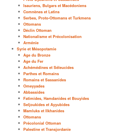
Isauriens, Bulgars et Macédoniens
Comnènes et Latins
Serbes, Proto-Ottomans et Turkmens
Ottomans
Déclin Ottoman
Nationalisme et Précolonisation
Arménie
Syrie et Mésopotamie
Age du Bronze
Age du Fer
Achémédines et Séleucides
Parthes et Romains
Romains et Sassanides
Omeyyades
Abbassides
Fatimides, Hamdanides et Bouyides
Seljoukides et Ayyubides
Mamluks et Ilkhanides
Ottomans
Précolonial Ottoman
Palestine et Transjordanie