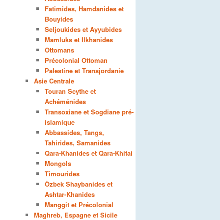
Fatimides, Hamdanides et
Bouyides
Seljoukides et Ayyubides
Mamluks et Ilkhanides
Ottomans
Précolonial Ottoman
Palestine et Transjordanie
Asie Centrale
Touran Scythe et
Achéménides
Transoxiane et Sogdiane pré-
islamique
Abbassides, Tangs,
Tahirides, Samanides
Qara-Khanides et Qara-Khitai
Mongols
Timourides
Özbek Shaybanides et
Ashtar-Khanides
Manggit et Précolonial
Maghreb, Espagne et Sicile