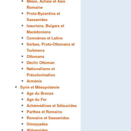
Mésie, Achaie et Asie
Romaine
Proto-Byzantins et
Sassanides
Isauriens, Bulgars et
Macédoniens
Comnènes et Latins
Serbes, Proto-Ottomans et
Turkmens
Ottomans
Déclin Ottoman
Nationalisme et
Précolonisation
Arménie
Syrie et Mésopotamie
Age du Bronze
Age du Fer
Achémédines et Séleucides
Parthes et Romains
Romains et Sassanides
Omeyyades
Abbassides