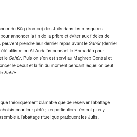
sonner du Bûq (trompe) des Juifs dans les mosquées
ur annoncer la fin de la prière et éviter aux fidèles de
s peuvent prendre leur dernier repas avant le
Sahûr
(dernier
 été utilisée en Al-Andalûs pendant le Ramadân pour
et le
Sahûr
, Puis on s’en est servi au Maghreb Central et
cer le début et la fin du moment pendant lequel on peut
 le
Sahûr
.
que théoriquement blâmable que de réserver l’abattage
oisis pour leur piété ; les particuliers n’osent plus y
mble à l’abattage rituel que pratiquent les Juifs.