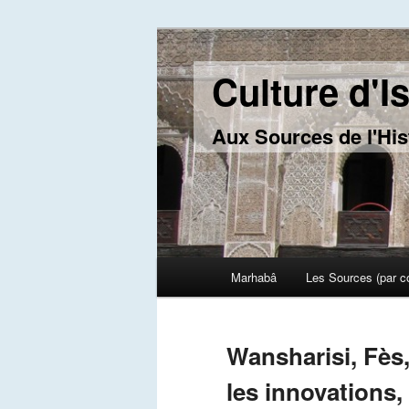
Culture d'I
Aux Sources de l'His
Main menu
Marhabâ
Les Sources (par c
Skip to primary content
Skip to secondary content
Wansharisi, Fès,
les innovations, 