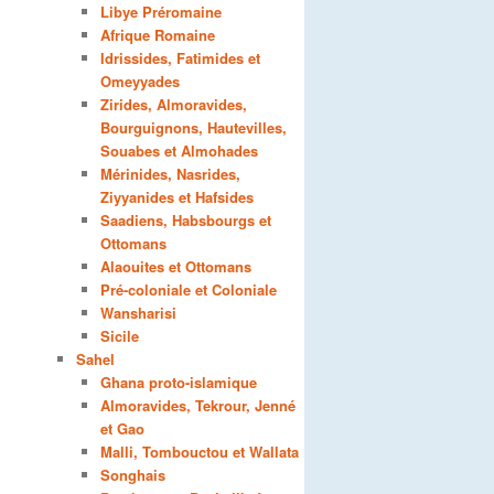
Libye Préromaine
Afrique Romaine
Idrissides, Fatimides et
Omeyyades
Zirides, Almoravides,
Bourguignons, Hautevilles,
Souabes et Almohades
Mérinides, Nasrides,
Ziyyanides et Hafsides
Saadiens, Habsbourgs et
Ottomans
Alaouites et Ottomans
Pré-coloniale et Coloniale
Wansharisi
Sicile
Sahel
Ghana proto-islamique
Almoravides, Tekrour, Jenné
et Gao
Malli, Tombouctou et Wallata
Songhais