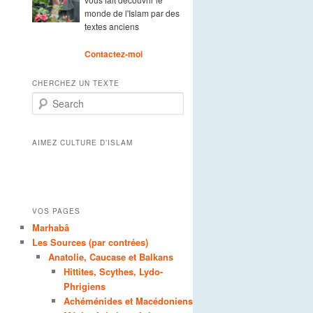
monde de l'Islam par des
textes anciens
Contactez-moi
CHERCHEZ UN TEXTE
Search
AIMEZ CULTURE D’ISLAM
VOS PAGES
Marhabâ
Les Sources (par contrées)
Anatolie, Caucase et Balkans
Hittites, Scythes, Lydo-
Phrigiens
Achéménides et Macédoniens