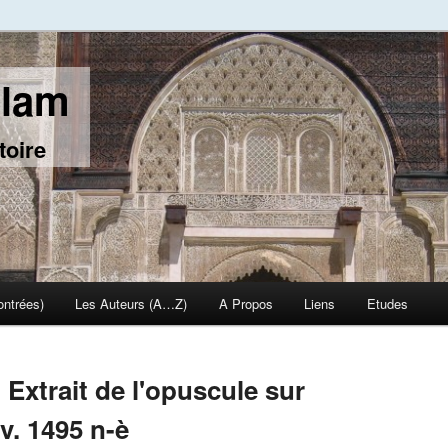
slam
toire
ontrées)
Les Auteurs (A…Z)
A Propos
Liens
Etudes
 Extrait de l'opuscule sur
v. 1495 n-è