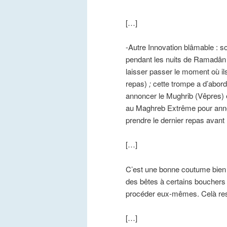
[…]
-Autre Innovation blâmable : 
pendant les nuits de Ramadân po
laisser passer le moment où il
repas)
;
cette trompe a d’abord
annoncer le Mughrib (Vêpres) 
au Maghreb Extrême pour annon
prendre le dernier repas avant
[…]
C’est une bonne coutume bien 
des bêtes à certains bouchers ch
procéder eux-mêmes. Celà resse
[…]