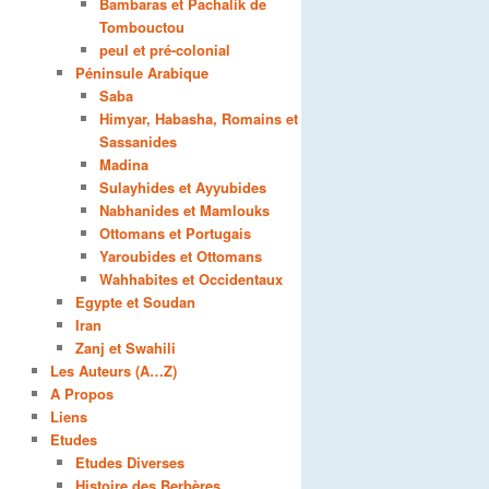
Bambaras et Pachalik de
Tombouctou
peul et pré-colonial
Péninsule Arabique
Saba
Himyar, Habasha, Romains et
Sassanides
Madina
Sulayhides et Ayyubides
Nabhanides et Mamlouks
Ottomans et Portugais
Yaroubides et Ottomans
Wahhabites et Occidentaux
Egypte et Soudan
Iran
Zanj et Swahili
Les Auteurs (A…Z)
A Propos
Liens
Etudes
Etudes Diverses
Histoire des Berbères