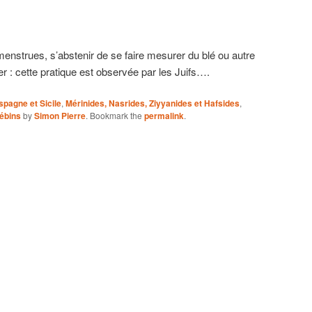
strues, s’abstenir de se faire mesurer du blé ou autre
r : cette pratique est observée par les Juifs….
pagne et Sicile
,
Mérinides, Nasrides, Ziyyanides et Hafsides
,
ébins
by
Simon Pierre
. Bookmark the
permalink
.