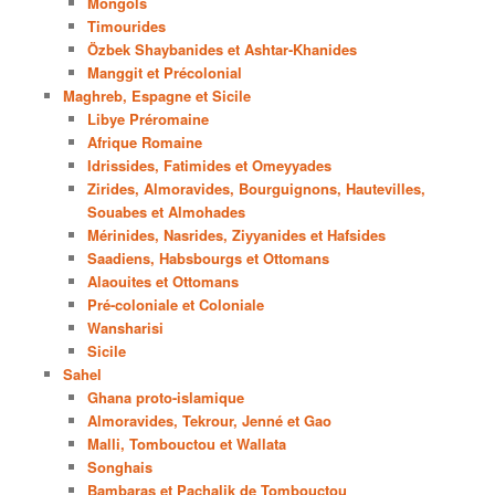
Mongols
Timourides
Özbek Shaybanides et Ashtar-Khanides
Manggit et Précolonial
Maghreb, Espagne et Sicile
Libye Préromaine
Afrique Romaine
Idrissides, Fatimides et Omeyyades
Zirides, Almoravides, Bourguignons, Hautevilles,
Souabes et Almohades
Mérinides, Nasrides, Ziyyanides et Hafsides
Saadiens, Habsbourgs et Ottomans
Alaouites et Ottomans
Pré-coloniale et Coloniale
Wansharisi
Sicile
Sahel
Ghana proto-islamique
Almoravides, Tekrour, Jenné et Gao
Malli, Tombouctou et Wallata
Songhais
Bambaras et Pachalik de Tombouctou