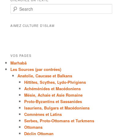
CHERCHEZ UN TEXTE
Search
AIMEZ CULTURE D’ISLAM
VOS PAGES
Marhabâ
Les Sources (par contrées)
Anatolie, Caucase et Balkans
Hittites, Scythes, Lydo-Phrigiens
Achéménides et Macédoniens
Mésie, Achaie et Asie Romaine
Proto-Byzantins et Sassanides
Isauriens, Bulgars et Macédoniens
Comnènes et Latins
Serbes, Proto-Ottomans et Turkmens
Ottomans
Déclin Ottoman