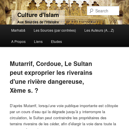
Sear
Culture d'Islam
Aux Sources de l'Histoire
Main menu
Marhabâ
Les Sources (par contrées)
Les Auteurs (A…Z)
Skip to primary content
Skip to secondary content
A Propos
Liens
Etudes
Mutarrif, Cordoue, Le Sultan
peut exproprier les riverains
d'une rivière dangereuse,
Xème s. ?
D’après Mutarrif, lorsqu’une voie publique importante est côtoyée
par un cours d’eau qui la dégrade jusqu’à y interrompre la
circulation, le Sultan peut contraindre les propriétaires des
terrains riverains de les céder, afin d’élargir la voie dans toute la