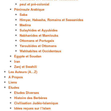
peul et pré-colonial
Péninsule Arabique
Saba
Himyar, Habasha, Romains et Sassanides
Madina
Sulayhides et Ayyubides
Nabhanides et Mamlouks
Ottomans et Portugais
Yaroubides et Ottomans
Wahhabites et Occidentaux
Egypte et Soudan
Iran
Zanj et Swahili
Les Auteurs (A…Z)
A Propos
Liens
Etudes
Etudes Diverses
Histoire des Berbères
Civilisation Judéo-Islamique
Idées reçues sur l’Islam