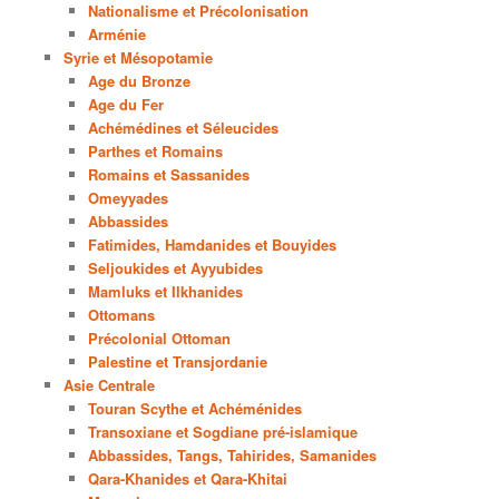
Nationalisme et Précolonisation
Arménie
Syrie et Mésopotamie
Age du Bronze
Age du Fer
Achémédines et Séleucides
Parthes et Romains
Romains et Sassanides
Omeyyades
Abbassides
Fatimides, Hamdanides et Bouyides
Seljoukides et Ayyubides
Mamluks et Ilkhanides
Ottomans
Précolonial Ottoman
Palestine et Transjordanie
Asie Centrale
Touran Scythe et Achéménides
Transoxiane et Sogdiane pré-islamique
Abbassides, Tangs, Tahirides, Samanides
Qara-Khanides et Qara-Khitai