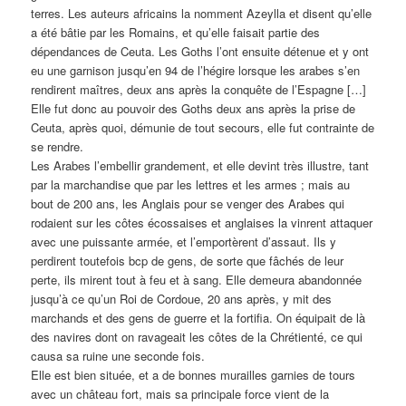
terres. Les auteurs africains la nomment Azeylla et disent qu’elle
a été bâtie par les Romains, et qu’elle faisait partie des
dépendances de Ceuta. Les Goths l’ont ensuite détenue et y ont
eu une garnison jusqu’en 94 de l’hégire lorsque les arabes s’en
rendirent maîtres, deux ans après la conquête de l’Espagne […]
Elle fut donc au pouvoir des Goths deux ans après la prise de
Ceuta, après quoi, démunie de tout secours, elle fut contrainte de
se rendre.
Les Arabes l’embellir grandement, et elle devint très illustre, tant
par la marchandise que par les lettres et les armes ; mais au
bout de 200 ans, les Anglais pour se venger des Arabes qui
rodaient sur les côtes écossaises et anglaises la vinrent attaquer
avec une puissante armée, et l’emportèrent d’assaut. Ils y
perdirent toutefois bcp de gens, de sorte que fâchés de leur
perte, ils mirent tout à feu et à sang. Elle demeura abandonnée
jusqu’à ce qu’un Roi de Cordoue, 20 ans après, y mit des
marchands et des gens de guerre et la fortifia. On équipait de là
des navires dont on ravageait les côtes de la Chrétienté, ce qui
causa sa ruine une seconde fois.
Elle est bien située, et a de bonnes murailles garnies de tours
avec un château fort, mais sa principale force vient de la