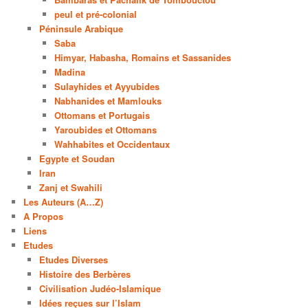
peul et pré-colonial
Péninsule Arabique
Saba
Himyar, Habasha, Romains et Sassanides
Madina
Sulayhides et Ayyubides
Nabhanides et Mamlouks
Ottomans et Portugais
Yaroubides et Ottomans
Wahhabites et Occidentaux
Egypte et Soudan
Iran
Zanj et Swahili
Les Auteurs (A…Z)
A Propos
Liens
Etudes
Etudes Diverses
Histoire des Berbères
Civilisation Judéo-Islamique
Idées reçues sur l’Islam