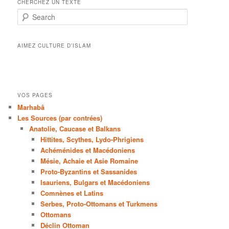
CHERCHEZ UN TEXTE
Search
AIMEZ CULTURE D’ISLAM
VOS PAGES
Marhabâ
Les Sources (par contrées)
Anatolie, Caucase et Balkans
Hittites, Scythes, Lydo-Phrigiens
Achéménides et Macédoniens
Mésie, Achaie et Asie Romaine
Proto-Byzantins et Sassanides
Isauriens, Bulgars et Macédoniens
Comnènes et Latins
Serbes, Proto-Ottomans et Turkmens
Ottomans
Déclin Ottoman