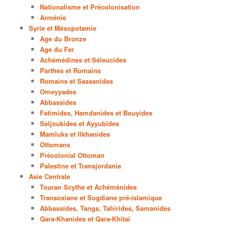
Nationalisme et Précolonisation
Arménie
Syrie et Mésopotamie
Age du Bronze
Age du Fer
Achémédines et Séleucides
Parthes et Romains
Romains et Sassanides
Omeyyades
Abbassides
Fatimides, Hamdanides et Bouyides
Seljoukides et Ayyubides
Mamluks et Ilkhanides
Ottomans
Précolonial Ottoman
Palestine et Transjordanie
Asie Centrale
Touran Scythe et Achéménides
Transoxiane et Sogdiane pré-islamique
Abbassides, Tangs, Tahirides, Samanides
Qara-Khanides et Qara-Khitai