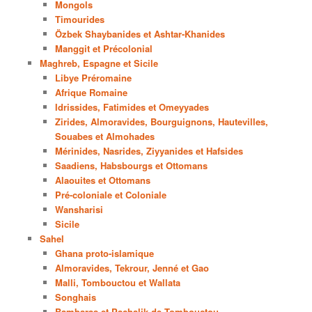
Mongols
Timourides
Özbek Shaybanides et Ashtar-Khanides
Manggit et Précolonial
Maghreb, Espagne et Sicile
Libye Préromaine
Afrique Romaine
Idrissides, Fatimides et Omeyyades
Zirides, Almoravides, Bourguignons, Hautevilles,
Souabes et Almohades
Mérinides, Nasrides, Ziyyanides et Hafsides
Saadiens, Habsbourgs et Ottomans
Alaouites et Ottomans
Pré-coloniale et Coloniale
Wansharisi
Sicile
Sahel
Ghana proto-islamique
Almoravides, Tekrour, Jenné et Gao
Malli, Tombouctou et Wallata
Songhais
Bambaras et Pachalik de Tombouctou