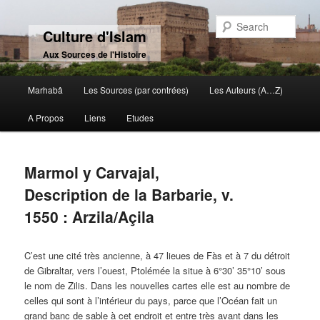
Sear
Culture d'Islam
Aux Sources de l'Histoire
Main menu
Marhabâ
Les Sources (par contrées)
Les Auteurs (A…Z)
Skip to primary content
Skip to secondary content
A Propos
Liens
Etudes
Marmol y Carvajal,
Description de la Barbarie, v.
1550 : Arzila/Açila
C’est une cité très ancienne, à 47 lieues de Fàs et à 7 du détroit
de Gibraltar, vers l’ouest, Ptolémée la situe à 6°30’ 35°10’ sous
le nom de Zilis. Dans les nouvelles cartes elle est au nombre de
celles qui sont à l’intérieur du pays, parce que l’Océan fait un
grand banc de sable à cet endroit et entre très avant dans les