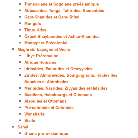
Transoxiane et Sogdiane pré-islamique
Abbassides, Tangs, Tahirides, Samanides
Qara-Khanides et Qara-Khitai
Mongols
Timourides
Özbek Shaybanides et Ashtar-Khanides
Manggit et Précolonial
Maghreb, Espagne et Sicile
Libye Préromaine
Afrique Romaine
Idrissides, Fatimides et Omeyyades
Zirides, Almoravides, Bourguignons, Hautevilles,
Souabes et Almohades
Mérinides, Nasrides, Ziyyanides et Hafsides
Saadiens, Habsbourgs et Ottomans
Alaouites et Ottomans
Pré-coloniale et Coloniale
Wansharisi
Sicile
Sahel
Ghana proto-islamique