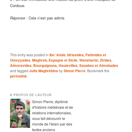
Cordoue.
Réponse
: Cela n’est pas admis
This entry was posted in
Ibn 'Attâb
,
Idrissides, Fatimides et
Omeyyades
,
Maghreb, Espagne et Sicile
,
Wansharisi
,
Zirides,
Almoravides, Bourguignons, Hautevilles, Souabes et Almohades
and tagged
Juifs Maghrébins
by
Simon Pierre
. Bookmark the
permalink
.
A PROPOS DE L’AUTEUR
Simon Pierre, diplômé
d'histoire médiévale et de
relations internationales,
vous fait découvrir le
monde de l'Islam par des
textes anciens