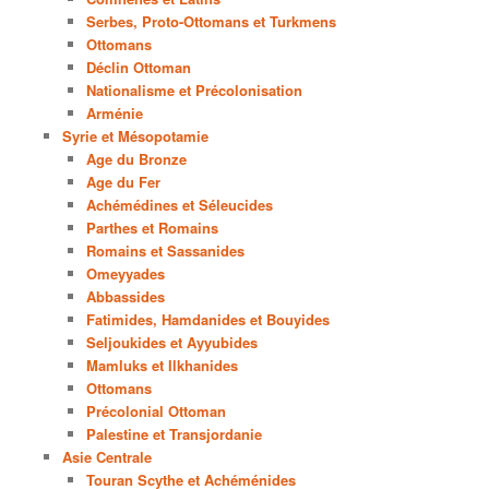
Serbes, Proto-Ottomans et Turkmens
Ottomans
Déclin Ottoman
Nationalisme et Précolonisation
Arménie
Syrie et Mésopotamie
Age du Bronze
Age du Fer
Achémédines et Séleucides
Parthes et Romains
Romains et Sassanides
Omeyyades
Abbassides
Fatimides, Hamdanides et Bouyides
Seljoukides et Ayyubides
Mamluks et Ilkhanides
Ottomans
Précolonial Ottoman
Palestine et Transjordanie
Asie Centrale
Touran Scythe et Achéménides