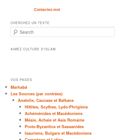
Contactez-moi
CHERCHEZ UN TEXTE
Search
AIMEZ CULTURE D’ISLAM
VOS PAGES
Marhabâ
Les Sources (par contrées)
Anatolie, Caucase et Balkans
Hittites, Scythes, Lydo-Phrigiens
Achéménides et Macédoniens
Mésie, Achaie et Asie Romaine
Proto-Byzantins et Sassanides
Isauriens, Bulgars et Macédoniens
Comnènes et Latins