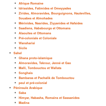
Afrique Romaine
Idrissides, Fatimides et Omeyyades
Zirides, Almoravides, Bourguignons, Hautevilles,
Souabes et Almohades
Mérinides, Nasrides, Ziyyanides et Hafsides
Saadiens, Habsbourgs et Ottomans
Alaouites et Ottomans
Pré-coloniale et Coloniale
Wansharisi
Sicile
Sahel
Ghana proto-islamique
Almoravides, Tekrour, Jenné et Gao
Malli, Tombouctou et Wallata
Songhais
Bambaras et Pachalik de Tombouctou
peul et pré-colonial
Péninsule Arabique
Saba
Himyar, Habasha, Romains et Sassanides
Madina