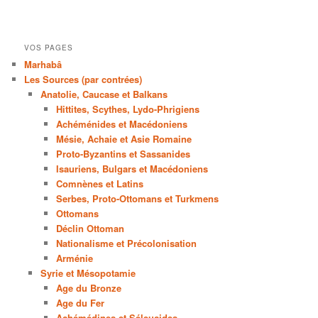
VOS PAGES
Marhabâ
Les Sources (par contrées)
Anatolie, Caucase et Balkans
Hittites, Scythes, Lydo-Phrigiens
Achéménides et Macédoniens
Mésie, Achaie et Asie Romaine
Proto-Byzantins et Sassanides
Isauriens, Bulgars et Macédoniens
Comnènes et Latins
Serbes, Proto-Ottomans et Turkmens
Ottomans
Déclin Ottoman
Nationalisme et Précolonisation
Arménie
Syrie et Mésopotamie
Age du Bronze
Age du Fer
Achémédines et Séleucides