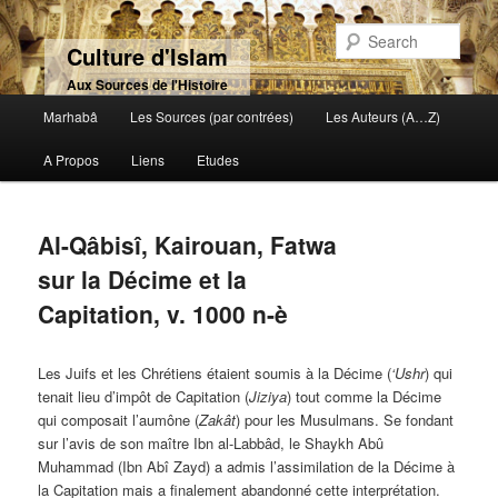
Sear
Culture d'Islam
Aux Sources de l'Histoire
Main menu
Marhabâ
Les Sources (par contrées)
Les Auteurs (A…Z)
Skip to primary content
Skip to secondary content
A Propos
Liens
Etudes
Al-Qâbisî, Kairouan, Fatwa
sur la Décime et la
Capitation, v. 1000 n-è
Les Juifs et les Chrétiens étaient soumis à la Décime (
‘Ushr
) qui
tenait lieu d’impôt de Capitation (
Jiziya
) tout comme la Décime
qui composait l’aumône (
Zakât
) pour les Musulmans. Se fondant
sur l’avis de son maître Ibn al-Labbâd, le Shaykh Abû
Muhammad (Ibn Abî Zayd) a admis l’assimilation de la Décime à
la Capitation mais a finalement abandonné cette interprétation.