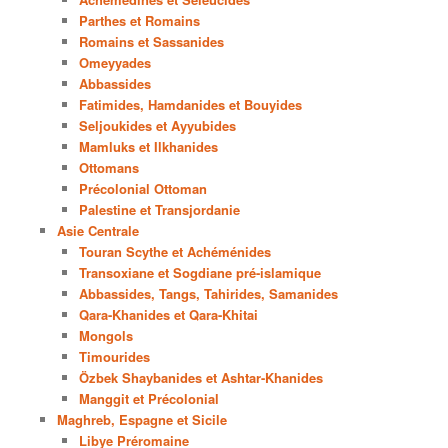
Parthes et Romains
Romains et Sassanides
Omeyyades
Abbassides
Fatimides, Hamdanides et Bouyides
Seljoukides et Ayyubides
Mamluks et Ilkhanides
Ottomans
Précolonial Ottoman
Palestine et Transjordanie
Asie Centrale
Touran Scythe et Achéménides
Transoxiane et Sogdiane pré-islamique
Abbassides, Tangs, Tahirides, Samanides
Qara-Khanides et Qara-Khitai
Mongols
Timourides
Özbek Shaybanides et Ashtar-Khanides
Manggit et Précolonial
Maghreb, Espagne et Sicile
Libye Préromaine