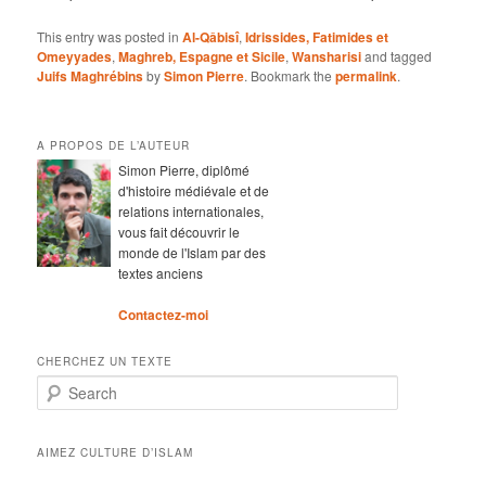
This entry was posted in
Al-Qâbisî
,
Idrissides, Fatimides et
Omeyyades
,
Maghreb, Espagne et Sicile
,
Wansharisi
and tagged
Juifs Maghrébins
by
Simon Pierre
. Bookmark the
permalink
.
A PROPOS DE L’AUTEUR
Simon Pierre, diplômé
d'histoire médiévale et de
relations internationales,
vous fait découvrir le
monde de l'Islam par des
textes anciens
Contactez-moi
CHERCHEZ UN TEXTE
Search
AIMEZ CULTURE D’ISLAM