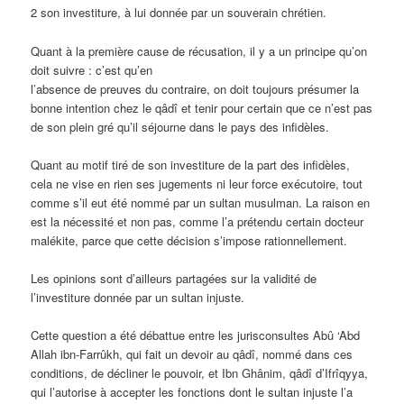
2 son investiture, à lui donnée par un souverain chrétien.
Quant à la première cause de récusation, il y a un principe qu’on
doit suivre : c’est qu’en
l’absence de preuves du contraire, on doit toujours présumer la
bonne intention chez le qâdî et tenir pour certain que ce n’est pas
de son plein gré qu’il séjourne dans le pays des infidèles.
Quant au motif tiré de son investiture de la part des infidèles,
cela ne vise en rien ses jugements ni leur force exécutoire, tout
comme s’il eut été nommé par un sultan musulman. La raison en
est la nécessité et non pas, comme l’a prétendu certain docteur
malékite, parce que cette décision s’impose rationnellement.
Les opinions sont d’ailleurs partagées sur la validité de
l’investiture donnée par un sultan injuste.
Cette question a été débattue entre les jurisconsultes Abû ‘Abd
Allah ibn-Farrûkh, qui fait un devoir au qâdî, nommé dans ces
conditions, de décliner le pouvoir, et Ibn Ghânim, qâdî d’Ifrîqyya,
qui l’autorise à accepter les fonctions dont le sultan injuste l’a