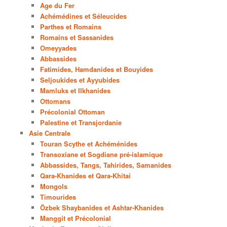
Age du Fer
Achémédines et Séleucides
Parthes et Romains
Romains et Sassanides
Omeyyades
Abbassides
Fatimides, Hamdanides et Bouyides
Seljoukides et Ayyubides
Mamluks et Ilkhanides
Ottomans
Précolonial Ottoman
Palestine et Transjordanie
Asie Centrale
Touran Scythe et Achéménides
Transoxiane et Sogdiane pré-islamique
Abbassides, Tangs, Tahirides, Samanides
Qara-Khanides et Qara-Khitai
Mongols
Timourides
Özbek Shaybanides et Ashtar-Khanides
Manggit et Précolonial