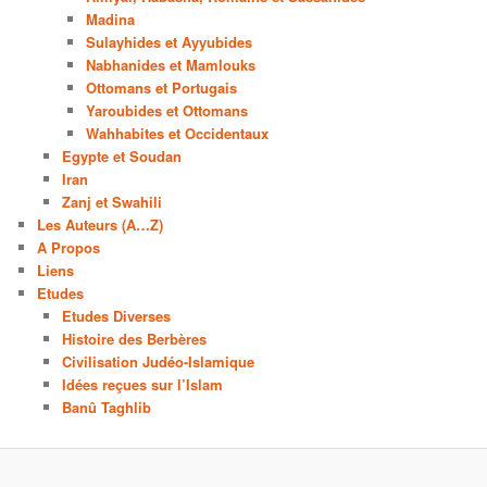
Madina
Sulayhides et Ayyubides
Nabhanides et Mamlouks
Ottomans et Portugais
Yaroubides et Ottomans
Wahhabites et Occidentaux
Egypte et Soudan
Iran
Zanj et Swahili
Les Auteurs (A…Z)
A Propos
Liens
Etudes
Etudes Diverses
Histoire des Berbères
Civilisation Judéo-Islamique
Idées reçues sur l’Islam
Banû Taghlib