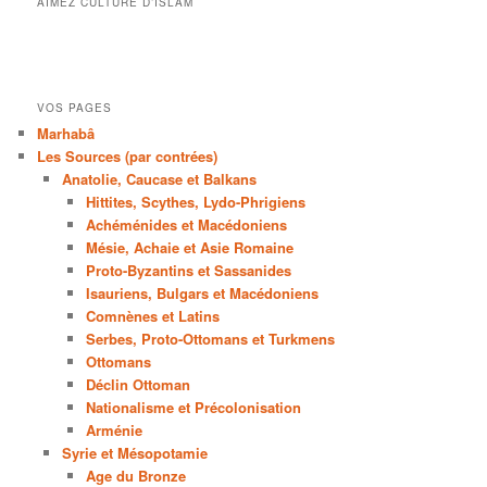
AIMEZ CULTURE D’ISLAM
VOS PAGES
Marhabâ
Les Sources (par contrées)
Anatolie, Caucase et Balkans
Hittites, Scythes, Lydo-Phrigiens
Achéménides et Macédoniens
Mésie, Achaie et Asie Romaine
Proto-Byzantins et Sassanides
Isauriens, Bulgars et Macédoniens
Comnènes et Latins
Serbes, Proto-Ottomans et Turkmens
Ottomans
Déclin Ottoman
Nationalisme et Précolonisation
Arménie
Syrie et Mésopotamie
Age du Bronze