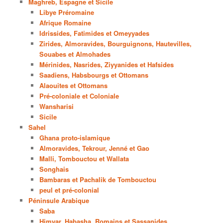
Maghreb, Espagne et Sicile
Libye Préromaine
Afrique Romaine
Idrissides, Fatimides et Omeyyades
Zirides, Almoravides, Bourguignons, Hautevilles,
Souabes et Almohades
Mérinides, Nasrides, Ziyyanides et Hafsides
Saadiens, Habsbourgs et Ottomans
Alaouites et Ottomans
Pré-coloniale et Coloniale
Wansharisi
Sicile
Sahel
Ghana proto-islamique
Almoravides, Tekrour, Jenné et Gao
Malli, Tombouctou et Wallata
Songhais
Bambaras et Pachalik de Tombouctou
peul et pré-colonial
Péninsule Arabique
Saba
Himyar, Habasha, Romains et Sassanides