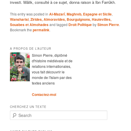
investi. Mâlik, consulté à ce sujet, donna raison à Ibn Farrûkh.
This entry was posted in
Al-Mazarî
,
Maghreb, Espagne et Sicile
,
Wansharisi
,
Zirides, Almoravides, Bourguignons, Hautevilles,
Souabes et Almohades
and tagged
Droit Politique
by
Simon Pierre
.
Bookmark the
permalink
.
A PROPOS DE L’AUTEUR
Simon Pierre, diplômé
d'histoire médiévale et de
relations internationales,
vous fait découvrir le
monde de l'Islam par des
textes anciens
Contactez-moi
CHERCHEZ UN TEXTE
Search