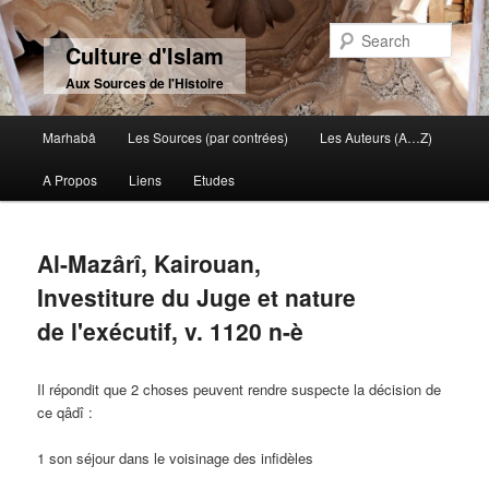
Sear
Culture d'Islam
Aux Sources de l'Histoire
Main menu
Marhabâ
Les Sources (par contrées)
Les Auteurs (A…Z)
Skip to primary content
Skip to secondary content
A Propos
Liens
Etudes
Al-Mazârî, Kairouan,
Investiture du Juge et nature
de l'exécutif, v. 1120 n-è
Il répondit que 2 choses peuvent rendre suspecte la décision de
ce qâdî :
1 son séjour dans le voisinage des infidèles