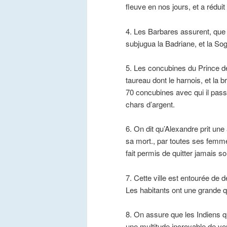
fleuve en nos jours, et a rédui
4. Les Barbares assurent, que l
subjugua la Badriane, et la Sog
5. Les concubines du Prince de 
taureau dont le harnois, et la br
70 concubines avec qui il pass
chars d’argent.
6. On dit qu’Alexandre prit une
sa mort., par toutes ses femmes
fait permis de quitter jamais 
7. Cette ville est entourée de 
Les habitants ont une grande qu
8. On assure que les Indiens qu
une multitude incroyable de ver