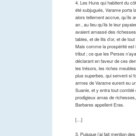
4. Les Huns qui habitent du cô
été subjugués, Varame porta la
alors tellement accrue, qu’ils 
an , au lieu qu’ils le leur paya
avaient amassé des richesses 
tables, et de lits d’or, et de to
Mais comme la prospérité est i
tribut ; ce que les Perses n’aya
déclarant en faveur de ces derni
les trésors, les riches meubles, 
plus superbes, qui servent si f
armes de Varame eurent eu un s
Suanie, et y entra tout comblé 
prodigieux amas de richesses, q
Barbares appellent Eras.
[…]
3. Puisque j’ai fait mention de