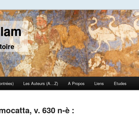
slam
toire
ontrées)
Les Auteurs (A…Z)
A Propos
Liens
Etudes
ocatta, v. 630 n-è :