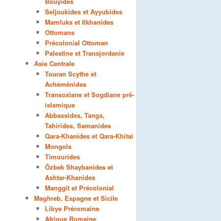
Bouyides
Seljoukides et Ayyubides
Mamluks et Ilkhanides
Ottomans
Précolonial Ottoman
Palestine et Transjordanie
Asie Centrale
Touran Scythe et
Achéménides
Transoxiane et Sogdiane pré-
islamique
Abbassides, Tangs,
Tahirides, Samanides
Qara-Khanides et Qara-Khitai
Mongols
Timourides
Özbek Shaybanides et
Ashtar-Khanides
Manggit et Précolonial
Maghreb, Espagne et Sicile
Libye Préromaine
Afrique Romaine