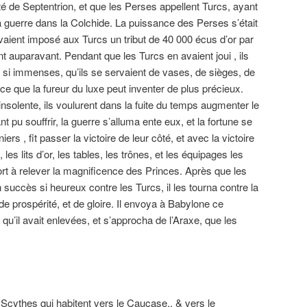
té de Septentrion, et que les Perses appellent Turcs, ayant
 guerre dans la Colchide. La puissance des Perses s’était
avaient imposé aux Turcs un tribut de 40 000 écus d’or par
ient auparavant. Pendant que les Turcs en avaient joui , ils
si immenses, qu’ils se servaient de vases, de sièges, de
ut ce que la fureur du luxe peut inventer de plus précieux.
nsolente, ils voulurent dans la fuite du temps augmenter le
nt pu souffrir, la guerre s’alluma ente eux, et la fortune se
ers , fit passer la victoire de leur côté, et avec la victoire
les lits d’or, les tables, les trônes, et les équipages les
ort à relever la magnificence des Princes. Après que les
uccès si heureux contre les Turcs, il les tourna contre la
de prospérité, et de gloire. Il envoya à Babylone ce
u’il avait enlevées, et s’approcha de l’Araxe, que les
s Scythes qui habitent vers le Caucase., & vers le