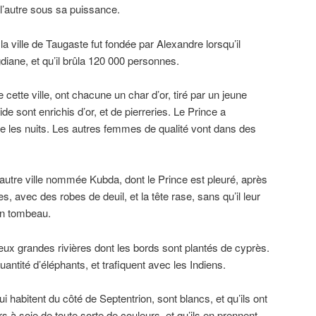
t l’autre sous sa puissance.
a ville de Taugaste fut fondée par Alexandre lorsqu’il
diane, et qu’il brûla 120 000 personnes.
cette ville, ont chacune un char d’or, tiré par un jeune
ide sont enrichis d’or, et de pierreries. Le Prince a
e les nuits. Les autres femmes de qualité vont dans des
 autre ville nommée Kubda, dont le Prince est pleuré, après
, avec des robes de deuil, et la tête rase, sans qu’il leur
son tombeau.
deux grandes rivières dont les bords sont plantés de cyprès.
antité d’éléphants, et trafiquent avec les Indiens.
i habitent du côté de Septentrion, sont blancs, et qu’ils ont
s à soie de toute sorte de couleurs, et qu’ils en prennent