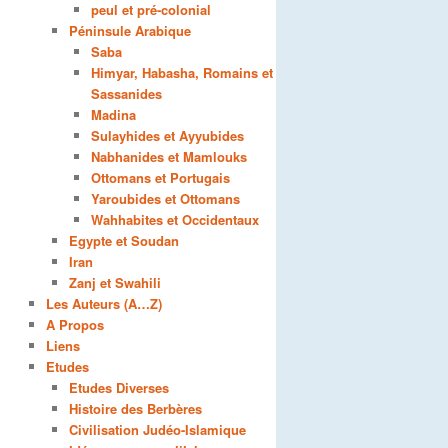
peul et pré-colonial
Péninsule Arabique
Saba
Himyar, Habasha, Romains et
Sassanides
Madina
Sulayhides et Ayyubides
Nabhanides et Mamlouks
Ottomans et Portugais
Yaroubides et Ottomans
Wahhabites et Occidentaux
Egypte et Soudan
Iran
Zanj et Swahili
Les Auteurs (A…Z)
A Propos
Liens
Etudes
Etudes Diverses
Histoire des Berbères
Civilisation Judéo-Islamique