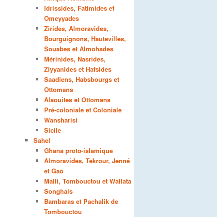
Idrissides, Fatimides et
Omeyyades
Zirides, Almoravides,
Bourguignons, Hautevilles,
Souabes et Almohades
Mérinides, Nasrides,
Ziyyanides et Hafsides
Saadiens, Habsbourgs et
Ottomans
Alaouites et Ottomans
Pré-coloniale et Coloniale
Wansharisi
Sicile
Sahel
Ghana proto-islamique
Almoravides, Tekrour, Jenné
et Gao
Malli, Tombouctou et Wallata
Songhais
Bambaras et Pachalik de
Tombouctou