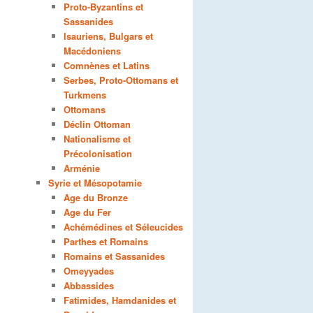
Proto-Byzantins et
Sassanides
Isauriens, Bulgars et
Macédoniens
Comnènes et Latins
Serbes, Proto-Ottomans et
Turkmens
Ottomans
Déclin Ottoman
Nationalisme et
Précolonisation
Arménie
Syrie et Mésopotamie
Age du Bronze
Age du Fer
Achémédines et Séleucides
Parthes et Romains
Romains et Sassanides
Omeyyades
Abbassides
Fatimides, Hamdanides et