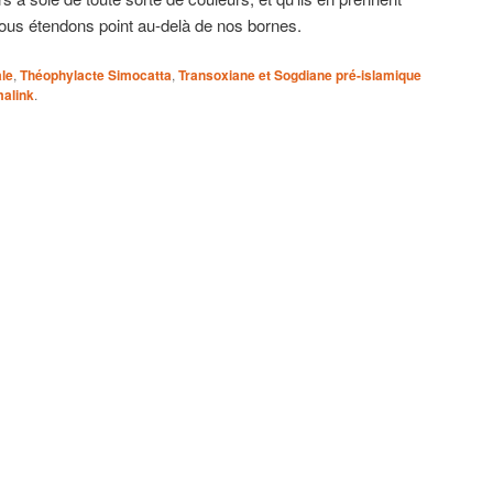
nous étendons point au-delà de nos bornes.
le
,
Théophylacte Simocatta
,
Transoxiane et Sogdiane pré-islamique
alink
.