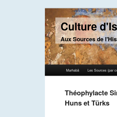
Culture d'I
Aux Sources de l'His
Main menu
Marhabâ
Les Sources (par c
Skip to primary content
Skip to secondary content
Théophylacte Sim
Huns et Türks