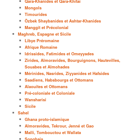
Qara-Khanides et Qara-Khitai
Mongols
Timourides
Özbek Shaybanides et Ashtar-Khanides
Manggit et Précolonial
Maghreb, Espagne et Sicile
Libye Préromaine
Afrique Romaine
Idrissides, Fatimides et Omeyyades
Zirides, Almoravides, Bourguignons, Hautevilles,
Souabes et Almohades
Mérinides, Nasrides, Ziyyanides et Hafsides
Saadiens, Habsbourgs et Ottomans
Alaouites et Ottomans
Pré-coloniale et Coloniale
Wansharisi
Sicile
Sahel
Ghana proto-islamique
Almoravides, Tekrour, Jenné et Gao
Malli, Tombouctou et Wallata
Songhais