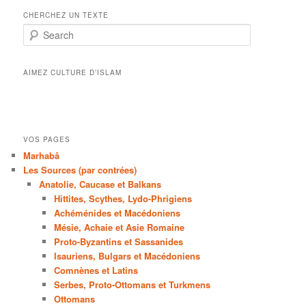
CHERCHEZ UN TEXTE
Search
AIMEZ CULTURE D’ISLAM
VOS PAGES
Marhabâ
Les Sources (par contrées)
Anatolie, Caucase et Balkans
Hittites, Scythes, Lydo-Phrigiens
Achéménides et Macédoniens
Mésie, Achaie et Asie Romaine
Proto-Byzantins et Sassanides
Isauriens, Bulgars et Macédoniens
Comnènes et Latins
Serbes, Proto-Ottomans et Turkmens
Ottomans