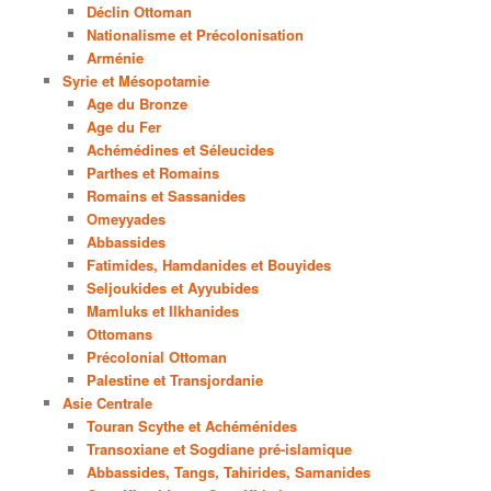
Déclin Ottoman
Nationalisme et Précolonisation
Arménie
Syrie et Mésopotamie
Age du Bronze
Age du Fer
Achémédines et Séleucides
Parthes et Romains
Romains et Sassanides
Omeyyades
Abbassides
Fatimides, Hamdanides et Bouyides
Seljoukides et Ayyubides
Mamluks et Ilkhanides
Ottomans
Précolonial Ottoman
Palestine et Transjordanie
Asie Centrale
Touran Scythe et Achéménides
Transoxiane et Sogdiane pré-islamique
Abbassides, Tangs, Tahirides, Samanides