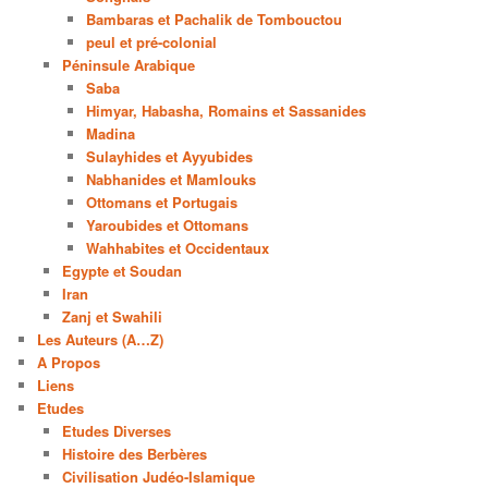
Bambaras et Pachalik de Tombouctou
peul et pré-colonial
Péninsule Arabique
Saba
Himyar, Habasha, Romains et Sassanides
Madina
Sulayhides et Ayyubides
Nabhanides et Mamlouks
Ottomans et Portugais
Yaroubides et Ottomans
Wahhabites et Occidentaux
Egypte et Soudan
Iran
Zanj et Swahili
Les Auteurs (A…Z)
A Propos
Liens
Etudes
Etudes Diverses
Histoire des Berbères
Civilisation Judéo-Islamique