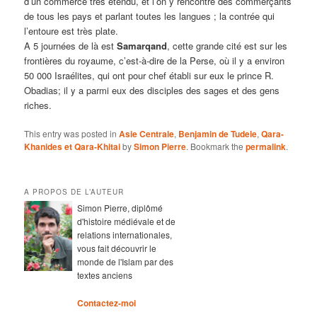
d’un commerce très étendu, et l’on y rencontre des commerçants
de tous les pays et parlant toutes les langues ; la contrée qui
l’entoure est très plate.
A 5 journées de là est
Samarqand
, cette grande cité est sur les
frontières du royaume, c’est-à-dire de la Perse, où il y a environ
50 000 Israélites, qui ont pour chef établi sur eux le prince R.
Obadias; il y a parmi eux des disciples des sages et des gens
riches.
This entry was posted in
Asie Centrale
,
Benjamin de Tudele
,
Qara-
Khanides et Qara-Khitai
by
Simon Pierre
. Bookmark the
permalink
.
A PROPOS DE L’AUTEUR
Simon Pierre, diplômé
d'histoire médiévale et de
relations internationales,
vous fait découvrir le
monde de l'Islam par des
textes anciens
Contactez-moi