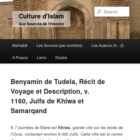
Sear
Culture d'Islam
Aux Sources de l'Histoire
Main menu
Marhabâ
Les Sources (par contrées)
Les Auteurs (A…Z)
Skip to primary content
Skip to secondary content
A Propos
Liens
Etudes
Benyamin de Tudela, Récit de
Voyage et Description, v.
1160, Juifs de Khiwa et
Samarqand
A 7 journées de Marw est
Khiwa
, grande cité sur les bords de
l’Oxus, contenant environ 8 000 Juifs. Cette ville est le centre