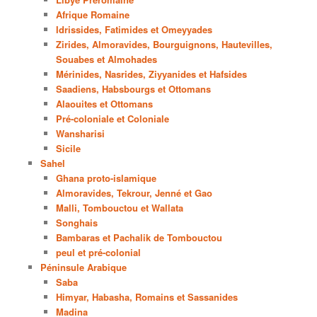
Afrique Romaine
Idrissides, Fatimides et Omeyyades
Zirides, Almoravides, Bourguignons, Hautevilles,
Souabes et Almohades
Mérinides, Nasrides, Ziyyanides et Hafsides
Saadiens, Habsbourgs et Ottomans
Alaouites et Ottomans
Pré-coloniale et Coloniale
Wansharisi
Sicile
Sahel
Ghana proto-islamique
Almoravides, Tekrour, Jenné et Gao
Malli, Tombouctou et Wallata
Songhais
Bambaras et Pachalik de Tombouctou
peul et pré-colonial
Péninsule Arabique
Saba
Himyar, Habasha, Romains et Sassanides
Madina