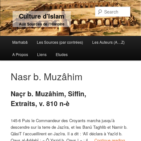
Sear
Culture d'Islam
Aux Sources de l'Histoire
Main menu
Marhabâ
Les Sources (par contrées)
Les Auteurs (A…Z)
Skip to primary content
Skip to secondary content
A Propos
Liens
Etudes
Nasr b. Muzâhim
Naçr b. Muzâhim, Siffin,
Extraits, v. 810 n-è
145-6 Puis le Commandeur des Croyants marcha jusqu’à
descendre sur la terre de Jazîra, et les Banû Taghlib et Namir b.
QâsiT l’accueillirent en Jazîra. Il a dit : ‘Alî déclara à Yazîd b.
Qays al-ArHabî : « Ô Yazid b. Qays ! » ; il …
Continue reading