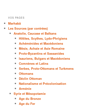
VOS PAGES
Marhabâ
Les Sources (par contrées)
Anatolie, Caucase et Balkans
Hittites, Scythes, Lydo-Phrigiens
Achéménides et Macédoniens
Mésie, Achaie et Asie Romaine
Proto-Byzantins et Sassanides
Isauriens, Bulgars et Macédoniens
Comnènes et Latins
Serbes, Proto-Ottomans et Turkmens
Ottomans
Déclin Ottoman
Nationalisme et Précolonisation
Arménie
Syrie et Mésopotamie
Age du Bronze
Age du Fer