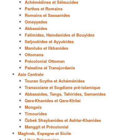
Achémédines et Séleucides
Parthes et Romains
Romains et Sassanides
Omeyyades
Abbassides
Fatimides, Hamdanides et Bouyides
Seljoukides et Ayyubides
Mamluks et Ilkhanides
Ottomans
Précolonial Ottoman
Palestine et Transjordanie
Asie Centrale
Touran Scythe et Achéménides
Transoxiane et Sogdiane pré-islamique
Abbassides, Tangs, Tahirides, Samanides
Qara-Khanides et Qara-Khitai
Mongols
Timourides
Özbek Shaybanides et Ashtar-Khanides
Manggit et Précolonial
Maghreb, Espagne et Sicile
Libye Préromaine