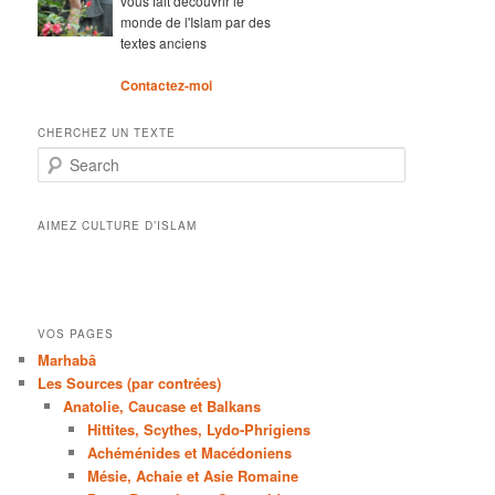
vous fait découvrir le
monde de l'Islam par des
textes anciens
Contactez-moi
CHERCHEZ UN TEXTE
Search
AIMEZ CULTURE D’ISLAM
VOS PAGES
Marhabâ
Les Sources (par contrées)
Anatolie, Caucase et Balkans
Hittites, Scythes, Lydo-Phrigiens
Achéménides et Macédoniens
Mésie, Achaie et Asie Romaine