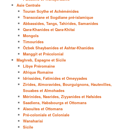
Asie Centrale
Touran Scythe et Achéménides
Transoxiane et Sogdiane pré-islamique
Abbassides, Tangs, Tahirides, Samanides
Qara-Khanides et Qara-Khitai
Mongols
Timourides
Özbek Shaybanides et Ashtar-Khanides
Manggit et Précolonial
Maghreb, Espagne et Sicile
Libye Préromaine
Afrique Romaine
Idrissides, Fatimides et Omeyyades
Zirides, Almoravides, Bourguignons, Hautevilles,
Souabes et Almohades
Mérinides, Nasrides, Ziyyanides et Hafsides
Saadiens, Habsbourgs et Ottomans
Alaouites et Ottomans
Pré-coloniale et Coloniale
Wansharisi
Sicile