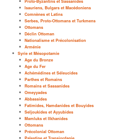
Proto-Byzantins et Sassanides
Isauriens, Bulgars et Macédoniens
Comnènes et Latins
Serbes, Proto-Ottomans et Turkmens
Ottomans
Déclin Ottoman
Nationalisme et Précolonisation
Arménie
Syrie et Mésopotamie
Age du Bronze
Age du Fer
Achémédines et Séleucides
Parthes et Romains
Romains et Sassanides
Omeyyades
Abbassides
Fatimides, Hamdanides et Bouyides
Seljoukides et Ayyubides
Mamluks et Ilkhanides
Ottomans
Précolonial Ottoman
Palestine et Transjordanie