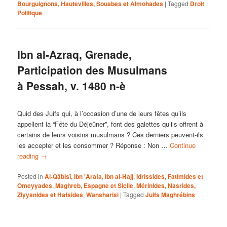
Bourguignons, Hautevilles, Souabes et Almohades
|
Tagged
Droit
Politique
Ibn al-Azraq, Grenade,
Participation des Musulmans
à Pessah, v. 1480 n-è
Quid des Juifs qui, à l’occasion d’une de leurs fêtes qu’ils
appellent la “Fête du Déjeûner”, font des galettes qu’ils offrent à
certains de leurs voisins musulmans ? Ces derniers peuvent-ils
les accepter et les consommer ? Réponse : Non …
Continue
reading
→
Posted in
Al-Qâbisî
,
Ibn 'Arafa
,
Ibn al-Hajj
,
Idrissides, Fatimides et
Omeyyades
,
Maghreb, Espagne et Sicile
,
Mérinides, Nasrides,
Ziyyanides et Hafsides
,
Wansharisi
|
Tagged
Juifs Maghrébins