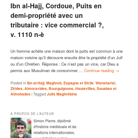
Ibn al-Hajj, Cordoue, Puits en
demi-propriété avec un
tributaire : vice commercial ?,
v. 1110 n-è
Un homme achète une maison dont le puits est commun à une
maison voisine qu’il découvre ensuite être la propriété d’un Juif
ou d’un Chrétien. Réponse : Ce n’est pas un vice, car Dieu a
permis aux Musulman de consommer …
Continue reading
→
Posted in
Ibn al-Hajj
,
Maghreb, Espagne et Sicile
,
Wansharisi
,
Zirides, Almoravides, Bourguignons, Hautevilles, Souabes et
Almohades
|
Tagged
Juifs Maghrébins
A PROPOS DE L’AUTEUR
Simon Pierre, diplômé
d'histoire médiévale et de
relations internationales,