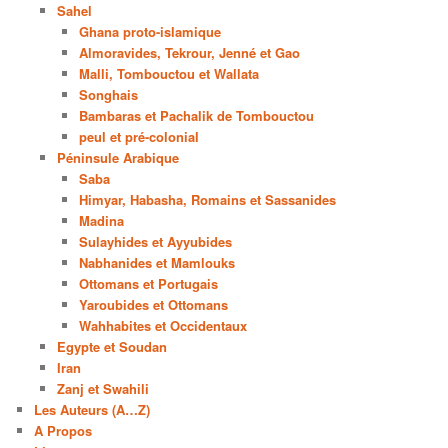
Sahel
Ghana proto-islamique
Almoravides, Tekrour, Jenné et Gao
Malli, Tombouctou et Wallata
Songhais
Bambaras et Pachalik de Tombouctou
peul et pré-colonial
Péninsule Arabique
Saba
Himyar, Habasha, Romains et Sassanides
Madina
Sulayhides et Ayyubides
Nabhanides et Mamlouks
Ottomans et Portugais
Yaroubides et Ottomans
Wahhabites et Occidentaux
Egypte et Soudan
Iran
Zanj et Swahili
Les Auteurs (A…Z)
A Propos