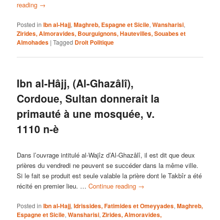
reading
→
Posted in
Ibn al-Hajj
,
Maghreb, Espagne et Sicile
,
Wansharisi
,
Zirides, Almoravides, Bourguignons, Hautevilles, Souabes et
Almohades
|
Tagged
Droit Politique
Ibn al-Hâjj, (Al-Ghazâlî),
Cordoue, Sultan donnerait la
primauté à une mosquée, v.
1110 n-è
Dans l’ouvrage intitulé al-Wajîz d’Al-Ghazâlî, il est dit que deux
prières du vendredi ne peuvent se succéder dans la même ville.
Si le fait se produit est seule valable la prière dont le Takbîr a été
récité en premier lieu. …
Continue reading
→
Posted in
Ibn al-Hajj
,
Idrissides, Fatimides et Omeyyades
,
Maghreb,
Espagne et Sicile
,
Wansharisi
,
Zirides, Almoravides,