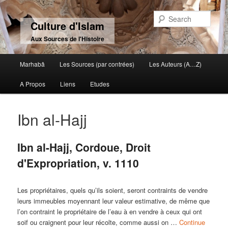
Sear
Culture d'Islam
Aux Sources de l'Histoire
Main menu
Marhabâ
Les Sources (par contrées)
Les Auteurs (A…Z)
Skip to primary content
Skip to secondary content
A Propos
Liens
Etudes
Ibn al-Hajj
Ibn al-Hajj, Cordoue, Droit
d'Expropriation, v. 1110
Les propriétaires, quels qu’ils soient, seront contraints de vendre
leurs immeubles moyennant leur valeur estimative, de même que
l’on contraint le propriétaire de l’eau à en vendre à ceux qui ont
soif ou craignent pour leur récolte, comme aussi on …
Continue