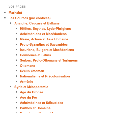
VOS PAGES
Marhabâ
Les Sources (par contrées)
Anatolie, Caucase et Balkans
Hittites, Scythes, Lydo-Phrigiens
Achéménides et Macédoniens
Mésie, Achaie et Asie Romaine
Proto-Byzantins et Sassanides
Isauriens, Bulgars et Macédoniens
Comnènes et Latins
Serbes, Proto-Ottomans et Turkmens
Ottomans
Déclin Ottoman
Nationalisme et Précolonisation
Arménie
Syrie et Mésopotamie
Age du Bronze
Age du Fer
Achémédines et Séleucides
Parthes et Romains