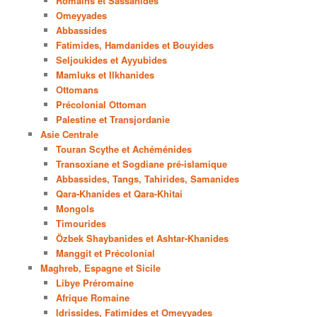
Romains et Sassanides
Omeyyades
Abbassides
Fatimides, Hamdanides et Bouyides
Seljoukides et Ayyubides
Mamluks et Ilkhanides
Ottomans
Précolonial Ottoman
Palestine et Transjordanie
Asie Centrale
Touran Scythe et Achéménides
Transoxiane et Sogdiane pré-islamique
Abbassides, Tangs, Tahirides, Samanides
Qara-Khanides et Qara-Khitai
Mongols
Timourides
Özbek Shaybanides et Ashtar-Khanides
Manggit et Précolonial
Maghreb, Espagne et Sicile
Libye Préromaine
Afrique Romaine
Idrissides, Fatimides et Omeyyades