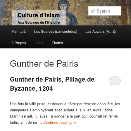
Sear
Culture d'Islam
Aux Sources de l'Histoire
Main menu
Marhabâ
Les Sources (par contrées)
Les Auteurs (A…Z)
Skip to primary content
Skip to secondary content
A Propos
Liens
Etudes
Gunther de Pairis
Gunther de Pairis, Pillage de
Byzance, 1204
Une fois la ville prise, et devenue nôtre par droit de conquête, les
vainqueurs s’employèrent avec ardeur à la piller. Alors l’abbé
Martin se mit, lui aussi, à songer à la part qu’il pourrait retirer du
butin, afin de ne …
Continue reading
→