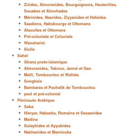
Zirides, Almoravides, Bourguignons, Hautevilles,
Souabes et Almohades
Mérinides, Nasrides, Ziyyanides et Hafsides
Saadiens, Habsbourgs et Ottomans
Alaouites et Ottomans
Pré-coloniale et Coloniale
Wansharisi
Sicile
Sahel
Ghana proto-islamique
Almoravides, Tekrour, Jenné et Gao
Malli, Tombouctou et Wallata
Songhais
Bambaras et Pachalik de Tombouctou
peul et pré-colonial
Péninsule Arabique
Saba
Himyar, Habasha, Romains et Sassanides
Madina
Sulayhides et Ayyubides
Nabhanides et Mamlouks