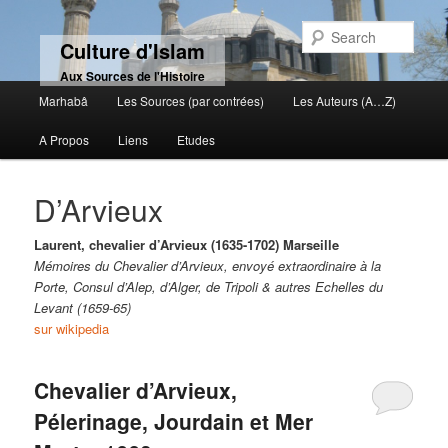
Sear
Culture d'Islam
Aux Sources de l'Histoire
Main menu
Marhabâ
Les Sources (par contrées)
Les Auteurs (A…Z)
Skip to primary content
Skip to secondary content
A Propos
Liens
Etudes
D’Arvieux
Laurent, chevalier d’Arvieux (1635-1702) Marseille
Mémoires du Chevalier d’Arvieux, envoyé extraordinaire à la
Porte, Consul d’Alep, d’Alger, de Tripoli & autres Echelles du
Levant (1659-65)
sur wikipedia
Chevalier d’Arvieux,
Pélerinage, Jourdain et Mer