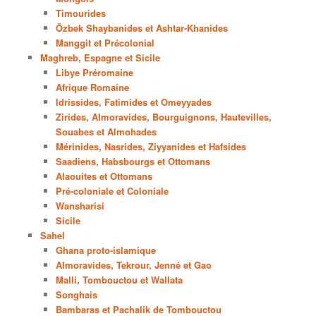
Timourides
Özbek Shaybanides et Ashtar-Khanides
Manggit et Précolonial
Maghreb, Espagne et Sicile
Libye Préromaine
Afrique Romaine
Idrissides, Fatimides et Omeyyades
Zirides, Almoravides, Bourguignons, Hautevilles,
Souabes et Almohades
Mérinides, Nasrides, Ziyyanides et Hafsides
Saadiens, Habsbourgs et Ottomans
Alaouites et Ottomans
Pré-coloniale et Coloniale
Wansharisi
Sicile
Sahel
Ghana proto-islamique
Almoravides, Tekrour, Jenné et Gao
Malli, Tombouctou et Wallata
Songhais
Bambaras et Pachalik de Tombouctou