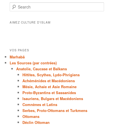
Search
AIMEZ CULTURE D’ISLAM
VOS PAGES
Marhabâ
Les Sources (par contrées)
Anatolie, Caucase et Balkans
Hittites, Scythes, Lydo-Phrigiens
Achéménides et Macédoniens
Mésie, Achaie et Asie Romaine
Proto-Byzantins et Sassanides
Isauriens, Bulgars et Macédoniens
Comnènes et Latins
Serbes, Proto-Ottomans et Turkmens
Ottomans
Déclin Ottoman