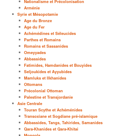
Nationalisme et Précolonisation
Arménie
Syrie et Mésopotamie
Age du Bronze
Age du Fer
Achémédines et Séleucides
Parthes et Romains
Romains et Sassanides
Omeyyades
Abbassides
Fatimides, Hamdanides et Bouyides
Seljoukides et Ayyubides
Mamluks et Ilkhanides
Ottomans
Précolonial Ottoman
Palestine et Transjordanie
Asie Centrale
Touran Scythe et Achéménides
Transoxiane et Sogdiane pré-islamique
Abbassides, Tangs, Tahirides, Samanides
Qara-Khanides et Qara-Khitai
Mongols