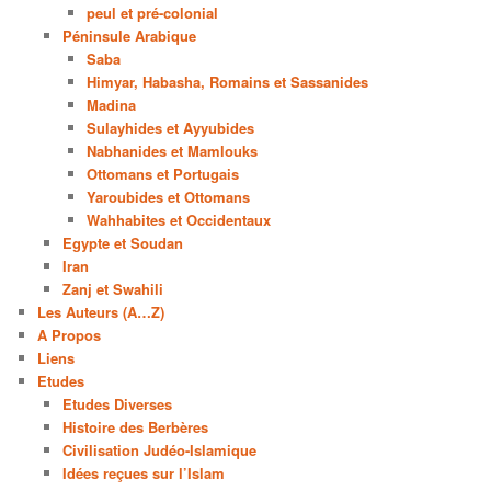
peul et pré-colonial
Péninsule Arabique
Saba
Himyar, Habasha, Romains et Sassanides
Madina
Sulayhides et Ayyubides
Nabhanides et Mamlouks
Ottomans et Portugais
Yaroubides et Ottomans
Wahhabites et Occidentaux
Egypte et Soudan
Iran
Zanj et Swahili
Les Auteurs (A…Z)
A Propos
Liens
Etudes
Etudes Diverses
Histoire des Berbères
Civilisation Judéo-Islamique
Idées reçues sur l’Islam