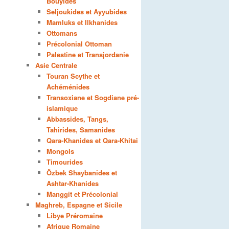
Bouyides
Seljoukides et Ayyubides
Mamluks et Ilkhanides
Ottomans
Précolonial Ottoman
Palestine et Transjordanie
Asie Centrale
Touran Scythe et
Achéménides
Transoxiane et Sogdiane pré-
islamique
Abbassides, Tangs,
Tahirides, Samanides
Qara-Khanides et Qara-Khitai
Mongols
Timourides
Özbek Shaybanides et
Ashtar-Khanides
Manggit et Précolonial
Maghreb, Espagne et Sicile
Libye Préromaine
Afrique Romaine