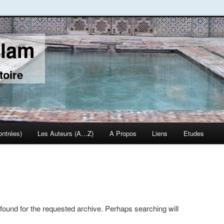
slam
toire
ontrées)
Les Auteurs (A…Z)
A Propos
Liens
Etudes
 found for the requested archive. Perhaps searching will