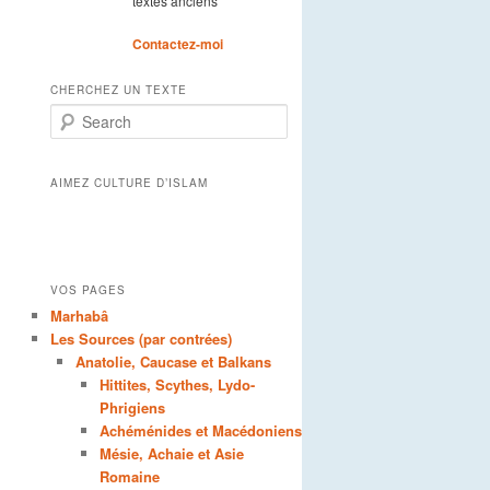
textes anciens
Contactez-moi
CHERCHEZ UN TEXTE
Search
AIMEZ CULTURE D’ISLAM
VOS PAGES
Marhabâ
Les Sources (par contrées)
Anatolie, Caucase et Balkans
Hittites, Scythes, Lydo-
Phrigiens
Achéménides et Macédoniens
Mésie, Achaie et Asie
Romaine