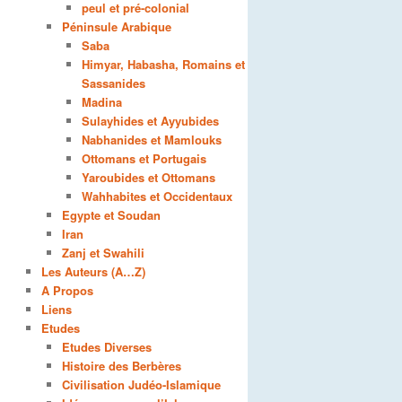
peul et pré-colonial
Péninsule Arabique
Saba
Himyar, Habasha, Romains et
Sassanides
Madina
Sulayhides et Ayyubides
Nabhanides et Mamlouks
Ottomans et Portugais
Yaroubides et Ottomans
Wahhabites et Occidentaux
Egypte et Soudan
Iran
Zanj et Swahili
Les Auteurs (A…Z)
A Propos
Liens
Etudes
Etudes Diverses
Histoire des Berbères
Civilisation Judéo-Islamique