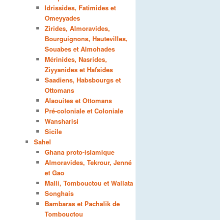
Idrissides, Fatimides et
Omeyyades
Zirides, Almoravides,
Bourguignons, Hautevilles,
Souabes et Almohades
Mérinides, Nasrides,
Ziyyanides et Hafsides
Saadiens, Habsbourgs et
Ottomans
Alaouites et Ottomans
Pré-coloniale et Coloniale
Wansharisi
Sicile
Sahel
Ghana proto-islamique
Almoravides, Tekrour, Jenné
et Gao
Malli, Tombouctou et Wallata
Songhais
Bambaras et Pachalik de
Tombouctou