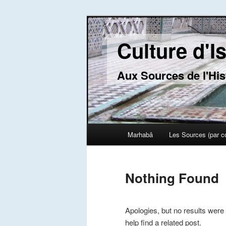
Culture d'I
Aux Sources de l'His
Main menu
Marhabâ
Les Sources (par c
Skip to primary content
Skip to secondary content
Nothing Found
Apologies, but no results were
help find a related post.