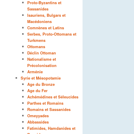
Proto-Byzantins et
Sassanides
Isauriens, Bulgars et
Macédoniens
Comnènes et Latins
Serbes, Proto-Ottomans et
Turkmens
Ottomans
Déclin Ottoman
Nationalisme et
Précolonisation
Arménie
Syrie et Mésopotamie
Age du Bronze
Age du Fer
Achémédines et Séleucides
Parthes et Romains
Romains et Sassanides
Omeyyades
Abbassides
Fatimides, Hamdanides et