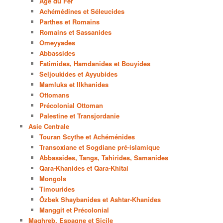
Age du Fer
Achémédines et Séleucides
Parthes et Romains
Romains et Sassanides
Omeyyades
Abbassides
Fatimides, Hamdanides et Bouyides
Seljoukides et Ayyubides
Mamluks et Ilkhanides
Ottomans
Précolonial Ottoman
Palestine et Transjordanie
Asie Centrale
Touran Scythe et Achéménides
Transoxiane et Sogdiane pré-islamique
Abbassides, Tangs, Tahirides, Samanides
Qara-Khanides et Qara-Khitai
Mongols
Timourides
Özbek Shaybanides et Ashtar-Khanides
Manggit et Précolonial
Maghreb, Espagne et Sicile