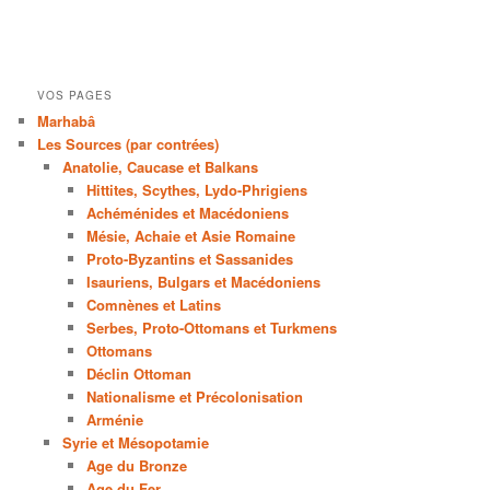
VOS PAGES
Marhabâ
Les Sources (par contrées)
Anatolie, Caucase et Balkans
Hittites, Scythes, Lydo-Phrigiens
Achéménides et Macédoniens
Mésie, Achaie et Asie Romaine
Proto-Byzantins et Sassanides
Isauriens, Bulgars et Macédoniens
Comnènes et Latins
Serbes, Proto-Ottomans et Turkmens
Ottomans
Déclin Ottoman
Nationalisme et Précolonisation
Arménie
Syrie et Mésopotamie
Age du Bronze
Age du Fer