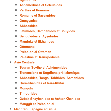
Achémédines et Séleucides
Parthes et Romains
Romains et Sassanides
Omeyyades
Abbassides
Fatimides, Hamdanides et Bouyides
Seljoukides et Ayyubides
Mamluks et Ilkhanides
Ottomans
Précolonial Ottoman
Palestine et Transjordanie
Asie Centrale
Touran Scythe et Achéménides
Transoxiane et Sogdiane pré-islamique
Abbassides, Tangs, Tahirides, Samanides
Qara-Khanides et Qara-Khitai
Mongols
Timourides
Özbek Shaybanides et Ashtar-Khanides
Manggit et Précolonial
Maghreb, Espagne et Sicile