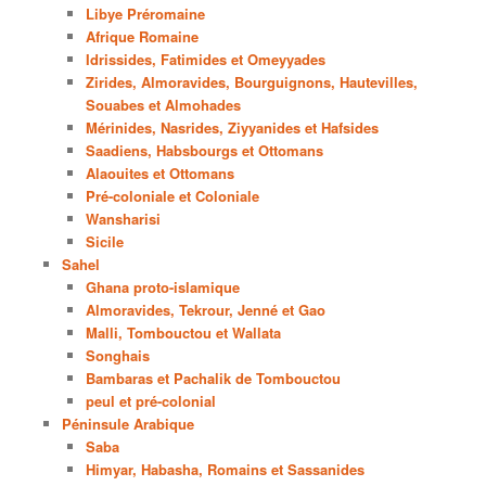
Libye Préromaine
Afrique Romaine
Idrissides, Fatimides et Omeyyades
Zirides, Almoravides, Bourguignons, Hautevilles,
Souabes et Almohades
Mérinides, Nasrides, Ziyyanides et Hafsides
Saadiens, Habsbourgs et Ottomans
Alaouites et Ottomans
Pré-coloniale et Coloniale
Wansharisi
Sicile
Sahel
Ghana proto-islamique
Almoravides, Tekrour, Jenné et Gao
Malli, Tombouctou et Wallata
Songhais
Bambaras et Pachalik de Tombouctou
peul et pré-colonial
Péninsule Arabique
Saba
Himyar, Habasha, Romains et Sassanides