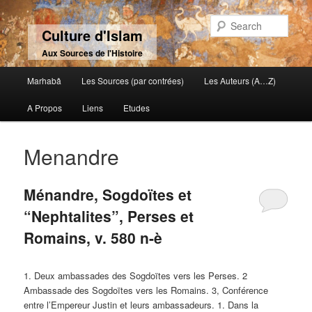
Sear
Culture d'Islam
Aux Sources de l'Histoire
Main menu
Marhabâ
Les Sources (par contrées)
Les Auteurs (A…Z)
Skip to primary content
Skip to secondary content
A Propos
Liens
Etudes
Menandre
Ménandre, Sogdoïtes et
“Nephtalites”, Perses et
Romains, v. 580 n-è
1. Deux ambassades des Sogdoïtes vers les Perses. 2
Ambassade des Sogdoïtes vers les Romains. 3, Conférence
entre l’Empereur Justin et leurs ambassadeurs. 1. Dans la