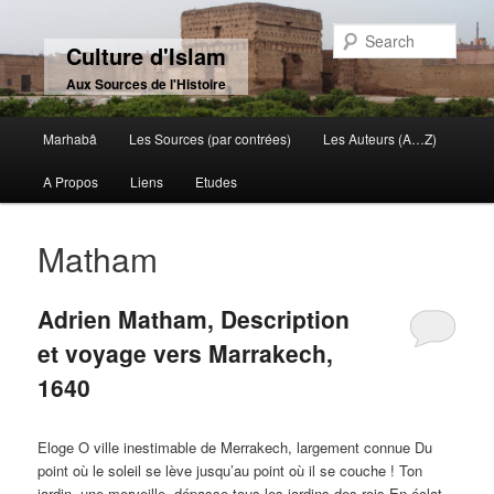
Sear
Culture d'Islam
Aux Sources de l'Histoire
Main menu
Marhabâ
Les Sources (par contrées)
Les Auteurs (A…Z)
Skip to primary content
Skip to secondary content
A Propos
Liens
Etudes
Matham
Adrien Matham, Description
et voyage vers Marrakech,
1640
Eloge O ville inestimable de Merrakech, largement connue Du
point où le soleil se lève jusqu’au point où il se couche ! Ton
jardin, une merveille, dépasse tous les jardins des rois En éclat,