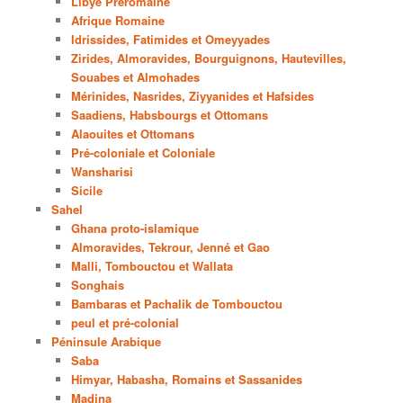
Libye Préromaine
Afrique Romaine
Idrissides, Fatimides et Omeyyades
Zirides, Almoravides, Bourguignons, Hautevilles,
Souabes et Almohades
Mérinides, Nasrides, Ziyyanides et Hafsides
Saadiens, Habsbourgs et Ottomans
Alaouites et Ottomans
Pré-coloniale et Coloniale
Wansharisi
Sicile
Sahel
Ghana proto-islamique
Almoravides, Tekrour, Jenné et Gao
Malli, Tombouctou et Wallata
Songhais
Bambaras et Pachalik de Tombouctou
peul et pré-colonial
Péninsule Arabique
Saba
Himyar, Habasha, Romains et Sassanides
Madina