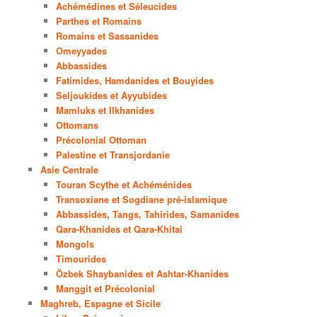
Achémédines et Séleucides
Parthes et Romains
Romains et Sassanides
Omeyyades
Abbassides
Fatimides, Hamdanides et Bouyides
Seljoukides et Ayyubides
Mamluks et Ilkhanides
Ottomans
Précolonial Ottoman
Palestine et Transjordanie
Asie Centrale
Touran Scythe et Achéménides
Transoxiane et Sogdiane pré-islamique
Abbassides, Tangs, Tahirides, Samanides
Qara-Khanides et Qara-Khitai
Mongols
Timourides
Özbek Shaybanides et Ashtar-Khanides
Manggit et Précolonial
Maghreb, Espagne et Sicile