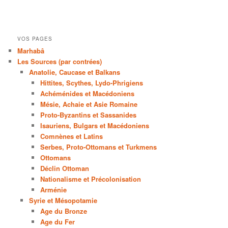
VOS PAGES
Marhabâ
Les Sources (par contrées)
Anatolie, Caucase et Balkans
Hittites, Scythes, Lydo-Phrigiens
Achéménides et Macédoniens
Mésie, Achaie et Asie Romaine
Proto-Byzantins et Sassanides
Isauriens, Bulgars et Macédoniens
Comnènes et Latins
Serbes, Proto-Ottomans et Turkmens
Ottomans
Déclin Ottoman
Nationalisme et Précolonisation
Arménie
Syrie et Mésopotamie
Age du Bronze
Age du Fer