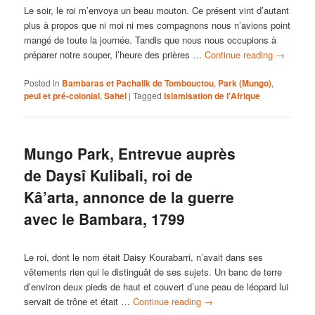
Le soir, le roi m’envoya un beau mouton. Ce présent vint d’autant
plus à propos que ni moi ni mes compagnons nous n’avions point
mangé de toute la journée. Tandis que nous nous occupions à
préparer notre souper, l’heure des prières …
Continue reading
→
Posted in
Bambaras et Pachalik de Tombouctou
,
Park (Mungo)
,
peul et pré-colonial
,
Sahel
|
Tagged
Islamisation de l'Afrique
Mungo Park, Entrevue auprès
de Daysî Kulibali, roi de
Kâ’arta, annonce de la guerre
avec le Bambara, 1799
Le roi, dont le nom était Daisy Kourabarri, n’avait dans ses
vêtements rien qui le distinguât de ses sujets. Un banc de terre
d’environ deux pieds de haut et couvert d’une peau de léopard lui
servait de trône et était …
Continue reading
→