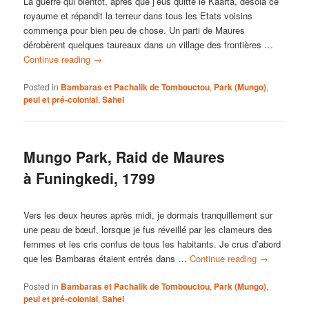
La guerre qui bientôt, après que j’eus quitté le Kaarta, désola ce
royaume et répandit la terreur dans tous les Etats voisins
commença pour bien peu de chose. Un parti de Maures
dérobèrent quelques taureaux dans un village des frontières …
Continue reading
→
Posted in
Bambaras et Pachalik de Tombouctou
,
Park (Mungo)
,
peul et pré-colonial
,
Sahel
Mungo Park, Raid de Maures
à Funingkedi, 1799
Vers les deux heures après midi, je dormais tranquillement sur
une peau de bœuf, lorsque je fus réveillé par les clameurs des
femmes et les cris confus de tous les habitants. Je crus d’abord
que les Bambaras étaient entrés dans …
Continue reading
→
Posted in
Bambaras et Pachalik de Tombouctou
,
Park (Mungo)
,
peul et pré-colonial
,
Sahel