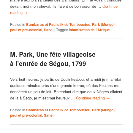
devant moi mon cheval, ils riaient de bon cœur de …
Continue
reading
→
Posted in
Bambaras et Pachalik de Tombouctou
,
Park (Mungo)
,
peul et pré-colonial
,
Sahel
|
Tagged
Islamisation de l'Afrique
M. Park, Une fête villageoise
à l’entrée de Ségou, 1799
Vers huit heures, je partis de Doulinkeabou, et à midi je m’arrêtai
quelques minutes près d’une grande korrée, où des Foulahs me
donnèrent un peu de lait. Entendant dire que deux Nègres allaient
de là à Sego, je m’estimai heureux …
Continue reading
→
Posted in
Bambaras et Pachalik de Tombouctou
,
Park (Mungo)
,
peul et pré-colonial
,
Sahel