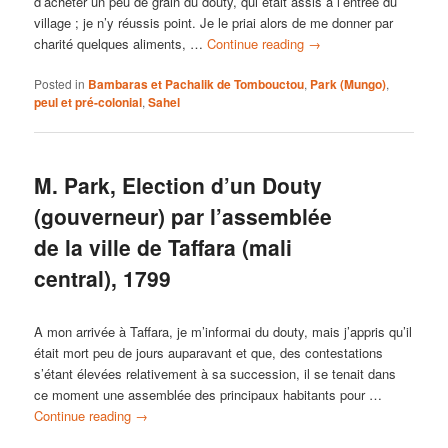
d’acheter un peu de grain du douty, qui était assis à l’entrée du
village ; je n’y réussis point. Je le priai alors de me donner par
charité quelques aliments, …
Continue reading
→
Posted in
Bambaras et Pachalik de Tombouctou
,
Park (Mungo)
,
peul et pré-colonial
,
Sahel
M. Park, Election d’un Douty
(gouverneur) par l’assemblée
de la ville de Taffara (mali
central), 1799
A mon arrivée à Taffara, je m’informai du douty, mais j’appris qu’il
était mort peu de jours auparavant et que, des contestations
s’étant élevées relativement à sa succession, il se tenait dans
ce moment une assemblée des principaux habitants pour …
Continue reading
→