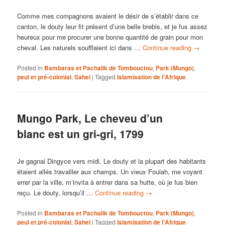
Comme mes compagnons avaient le désir de s’établir dans ce
canton, le douty leur fit présent d’une belle brebis, et je fus assez
heureux pour me procurer une bonne quantité de grain pour mon
cheval. Les naturels soufflaient ici dans …
Continue reading
→
Posted in
Bambaras et Pachalik de Tombouctou
,
Park (Mungo)
,
peul et pré-colonial
,
Sahel
|
Tagged
Islamisation de l'Afrique
Mungo Park, Le cheveu d’un
blanc est un gri-gri, 1799
Je gagnai Dingyce vers midi. Le douty et la plupart des habitants
étaient allés travailler aux champs. Un vieux Foulah, me voyant
errer par la ville, m’invita à entrer dans sa hutte, où je fus bien
reçu. Le douty, lorsqu’il …
Continue reading
→
Posted in
Bambaras et Pachalik de Tombouctou
,
Park (Mungo)
,
peul et pré-colonial
,
Sahel
|
Tagged
Islamisation de l'Afrique