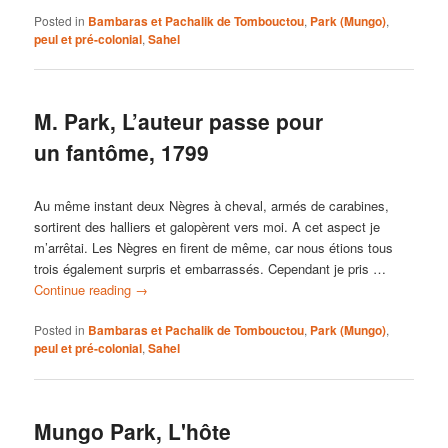
Posted in
Bambaras et Pachalik de Tombouctou
,
Park (Mungo)
,
peul et pré-colonial
,
Sahel
M. Park, L’auteur passe pour
un fantôme, 1799
Au même instant deux Nègres à cheval, armés de carabines,
sortirent des halliers et galopèrent vers moi. A cet aspect je
m’arrêtai. Les Nègres en firent de même, car nous étions tous
trois également surpris et embarrassés. Cependant je pris …
Continue reading
→
Posted in
Bambaras et Pachalik de Tombouctou
,
Park (Mungo)
,
peul et pré-colonial
,
Sahel
Mungo Park, L'hôte