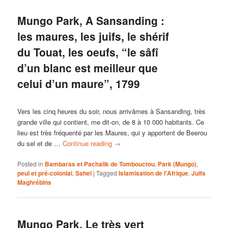
Mungo Park, A Sansanding :
les maures, les juifs, le shérif
du Touat, les oeufs, “le sâfî
d’un blanc est meilleur que
celui d’un maure”, 1799
Vers les cinq heures du soir, nous arrivâmes à Sansanding, très
grande ville qui contient, me dit-on, de 8 à 10 000 habitants. Ce
lieu est très fréquenté par les Maures, qui y apportent de Beerou
du sel et de …
Continue reading
→
Posted in
Bambaras et Pachalik de Tombouctou
,
Park (Mungo)
,
peul et pré-colonial
,
Sahel
|
Tagged
Islamisation de l'Afrique
,
Juifs
Maghrébins
Mungo Park, Le très vert