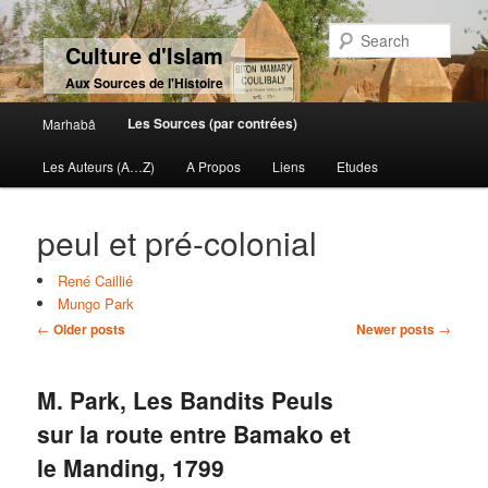
Sear
Culture d'Islam
Aux Sources de l'Histoire
Main menu
Les Sources (par contrées)
Marhabâ
Skip to primary content
Skip to secondary content
Les Auteurs (A…Z)
A Propos
Liens
Etudes
peul et pré-colonial
René Caillié
Mungo Park
Post navigation
←
Older posts
Newer posts
→
M. Park, Les Bandits Peuls
sur la route entre Bamako et
le Manding, 1799