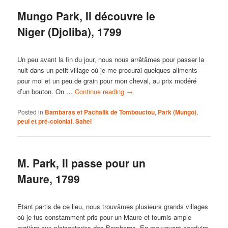
Mungo Park, Il découvre le
Niger (Djoliba), 1799
Un peu avant la fin du jour, nous nous arrêtâmes pour passer la
nuit dans un petit village où je me procurai quelques aliments
pour moi et un peu de grain pour mon cheval, au prix modéré
d’un bouton. On …
Continue reading
→
Posted in
Bambaras et Pachalik de Tombouctou
,
Park (Mungo)
,
peul et pré-colonial
,
Sahel
M. Park, Il passe pour un
Maure, 1799
Etant partis de ce lieu, nous trouvâmes plusieurs grands villages
où je fus constamment pris pour un Maure et fournis ample
matière aux plaisanteries des Bambaras. En me voyant conduire