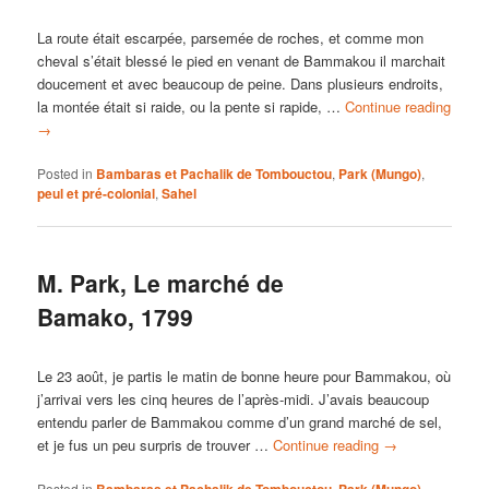
La route était escarpée, parsemée de roches, et comme mon
cheval s’était blessé le pied en venant de Bammakou il marchait
doucement et avec beaucoup de peine. Dans plusieurs endroits,
la montée était si raide, ou la pente si rapide, …
Continue reading
→
Posted in
Bambaras et Pachalik de Tombouctou
,
Park (Mungo)
,
peul et pré-colonial
,
Sahel
M. Park, Le marché de
Bamako, 1799
Le 23 août, je partis le matin de bonne heure pour Bammakou, où
j’arrivai vers les cinq heures de l’après-midi. J’avais beaucoup
entendu parler de Bammakou comme d’un grand marché de sel,
et je fus un peu surpris de trouver …
Continue reading
→
Posted in
Bambaras et Pachalik de Tombouctou
,
Park (Mungo)
,