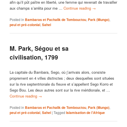
afin qu’il pût paître en liberté, une femme qui revenait de travailler
aux champs s’arrêta pour me …
Continue reading
→
Posted in
Bambaras et Pachalik de Tombouctou
,
Park (Mungo)
,
peul et pré-colonial
,
Sahel
M. Park, Ségou et sa
civilisation, 1799
La capitale du Bambara, Sego, où j’arrivais alors, consiste
proprement en 4 villes distinctes ; deux desquelles sont situées
sur la rive septentrionale du fleuve et s’appellent Sego Korro et
Sego Bou. Les deux autres sont sur la rive méridionale, et …
Continue reading
→
Posted in
Bambaras et Pachalik de Tombouctou
,
Park (Mungo)
,
peul et pré-colonial
,
Sahel
|
Tagged
Islamisation de l'Afrique