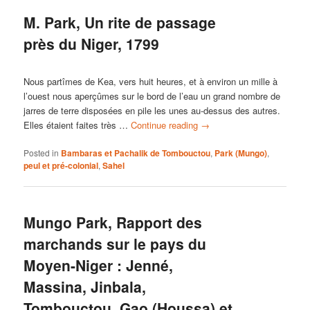
M. Park, Un rite de passage
près du Niger, 1799
Nous partîmes de Kea, vers huit heures, et à environ un mille à
l’ouest nous aperçûmes sur le bord de l’eau un grand nombre de
jarres de terre disposées en pile les unes au-dessus des autres.
Elles étaient faites très …
Continue reading
→
Posted in
Bambaras et Pachalik de Tombouctou
,
Park (Mungo)
,
peul et pré-colonial
,
Sahel
Mungo Park, Rapport des
marchands sur le pays du
Moyen-Niger : Jenné,
Massina, Jinbala,
Tombouctou, Gao (Houssa) et