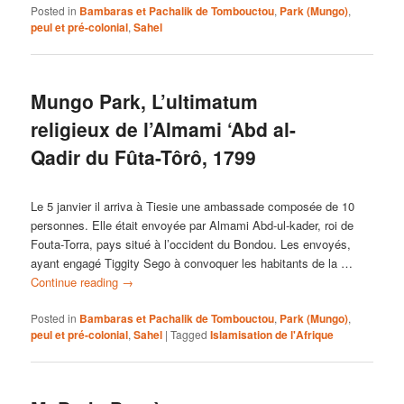
Posted in
Bambaras et Pachalik de Tombouctou
,
Park (Mungo)
,
peul et pré-colonial
,
Sahel
Mungo Park, L’ultimatum
religieux de l’Almami ‘Abd al-
Qadir du Fûta-Tôrô, 1799
Le 5 janvier il arriva à Tiesie une ambassade composée de 10
personnes. Elle était envoyée par Almami Abd-ul-kader, roi de
Fouta-Torra, pays situé à l’occident du Bondou. Les envoyés,
ayant engagé Tiggity Sego à convoquer les habitants de la …
Continue reading
→
Posted in
Bambaras et Pachalik de Tombouctou
,
Park (Mungo)
,
peul et pré-colonial
,
Sahel
|
Tagged
Islamisation de l'Afrique