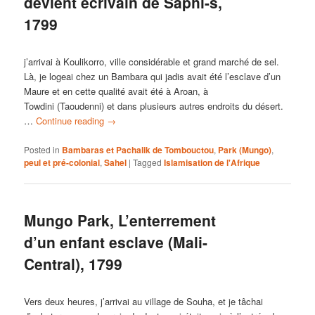
devient écrivain de Saphi-s,
1799
j’arrivai à Koulikorro, ville considérable et grand marché de sel.
Là, je logeai chez un Bambara qui jadis avait été l’esclave d’un
Maure et en cette qualité avait été à Aroan, à
Towdini (Taoudenni) et dans plusieurs autres endroits du désert.
…
Continue reading
→
Posted in
Bambaras et Pachalik de Tombouctou
,
Park (Mungo)
,
peul et pré-colonial
,
Sahel
|
Tagged
Islamisation de l'Afrique
Mungo Park, L’enterrement
d’un enfant esclave (Mali-
Central), 1799
Vers deux heures, j’arrivai au village de Souha, et je tâchai