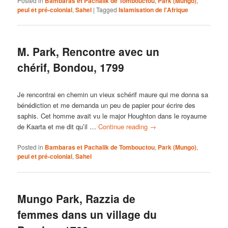
Posted in
Bambaras et Pachalik de Tombouctou
,
Park (Mungo)
,
peul et pré-colonial
,
Sahel
|
Tagged
Islamisation de l'Afrique
M. Park, Rencontre avec un
chérif, Bondou, 1799
Je rencontrai en chemin un vieux schérif maure qui me donna sa
bénédiction et me demanda un peu de papier pour écrire des
saphis. Cet homme avait vu le major Houghton dans le royaume
de Kaarta et me dit qu’il …
Continue reading
→
Posted in
Bambaras et Pachalik de Tombouctou
,
Park (Mungo)
,
peul et pré-colonial
,
Sahel
Mungo Park, Razzia de
femmes dans un village du