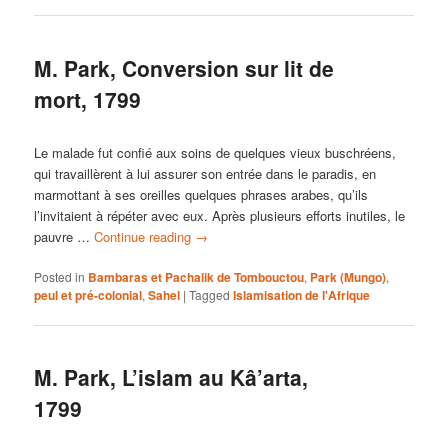
M. Park, Conversion sur lit de
mort, 1799
Le malade fut confié aux soins de quelques vieux buschréens,
qui travaillèrent à lui assurer son entrée dans le paradis, en
marmottant à ses oreilles quelques phrases arabes, qu’ils
l’invitaient à répéter avec eux. Après plusieurs efforts inutiles, le
pauvre …
Continue reading
→
Posted in
Bambaras et Pachalik de Tombouctou
,
Park (Mungo)
,
peul et pré-colonial
,
Sahel
|
Tagged
Islamisation de l'Afrique
M. Park, L’islam au Kâ’arta,
1799