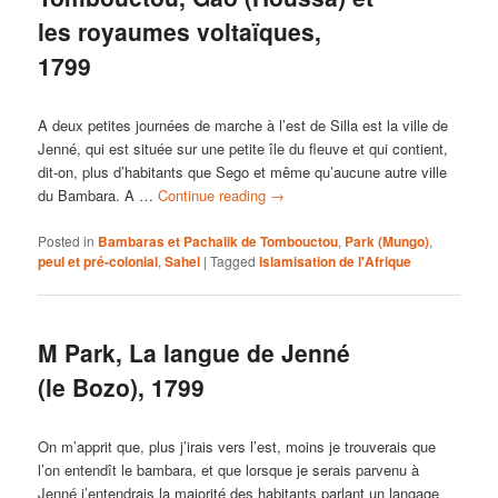
les royaumes voltaïques,
1799
A deux petites journées de marche à l’est de Silla est la ville de
Jenné, qui est située sur une petite île du fleuve et qui contient,
dit-on, plus d’habitants que Sego et même qu’aucune autre ville
du Bambara. A …
Continue reading
→
Posted in
Bambaras et Pachalik de Tombouctou
,
Park (Mungo)
,
peul et pré-colonial
,
Sahel
|
Tagged
Islamisation de l'Afrique
M Park, La langue de Jenné
(le Bozo), 1799
On m’apprit que, plus j’irais vers l’est, moins je trouverais que
l’on entendît le bambara, et que lorsque je serais parvenu à
Jenné j’entendrais la majorité des habitants parlant un langage