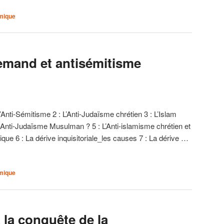
amique
lemand et antisémitisme
l’Anti-Sémitisme 2 : L’Anti-Judaïsme chrétien 3 : L’Islam
Un Anti-Judaïsme Musulman ? 5 : L’Anti-islamisme chrétien et
mique 6 : La dérive inquisitoriale_les causes 7 : La dérive …
amique
à la conquête de la