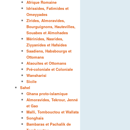
Afrique Romaine
Idrissides, Fatimides et
Omeyyades
Zirides, Almoravides,
Bourguignons, Hautevilles,
Souabes et Almohades
Mérinides, Nasrides,
Ziyyanides et Hafsides
Saadiens, Habsbourgs et
Ottomans
Alaouites et Ottomans
Pré-coloniale et Coloniale
Wansharisi
Sicile
Sahel
Ghana proto-islamique
Almoravides, Tekrour, Jenné
et Gao
Malli, Tombouctou et Wallata
Songhais
Bambaras et Pachalik de