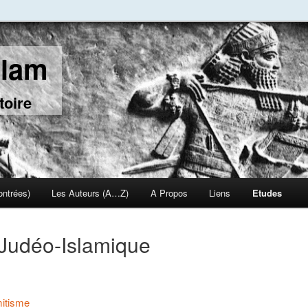
slam
toire
ontrées)
Les Auteurs (A…Z)
A Propos
Liens
Etudes
n Judéo-Islamique
mitisme