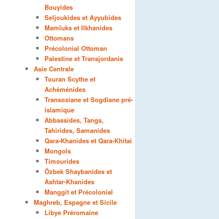
Bouyides
Seljoukides et Ayyubides
Mamluks et Ilkhanides
Ottomans
Précolonial Ottoman
Palestine et Transjordanie
Asie Centrale
Touran Scythe et
Achéménides
Transoxiane et Sogdiane pré-
islamique
Abbassides, Tangs,
Tahirides, Samanides
Qara-Khanides et Qara-Khitai
Mongols
Timourides
Özbek Shaybanides et
Ashtar-Khanides
Manggit et Précolonial
Maghreb, Espagne et Sicile
Libye Préromaine