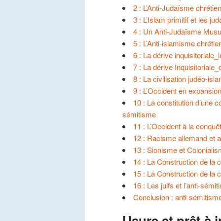
2 : L’Anti-Judaïsme chrétie
3 : L’Islam primitif et les ju
4 : Un Anti-Judaïsme Mus
5 : L’Anti-islamisme chrétie
6 : La dérive inquisitoriale
7 : La dérive Inquisitoriale_d
8 : La civilisation judéo-isl
9 : L’Occident en expansion
10 : La constitution d’une 
sémitisme
11 : L’Occident à la conquêt
12 : Racisme allemand et a
13 : Sionisme et Colonialism
14 : La Construction de la
15 : La Construction de la 
16 : Les juifs et l’anti-sémi
Conclusion : anti-sémitism
Usure et prêt à i