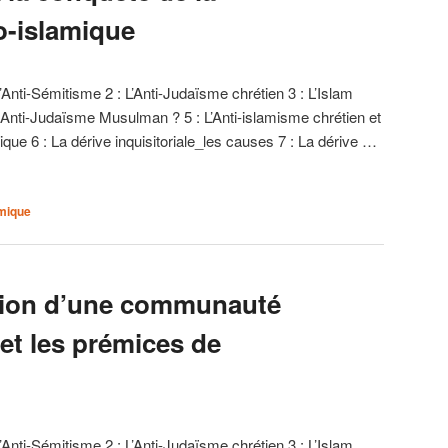
éo-islamique
l’Anti-Sémitisme 2 : L’Anti-Judaïsme chrétien 3 : L’Islam
Un Anti-Judaïsme Musulman ? 5 : L’Anti-islamisme chrétien et
mique 6 : La dérive inquisitoriale_les causes 7 : La dérive …
amique
ution d’une communauté
 et les prémices de
l’Anti-Sémitisme 2 : L’Anti-Judaïsme chrétien 3 : L’Islam