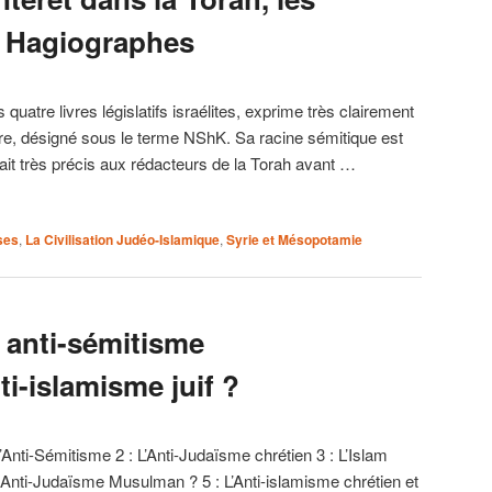
s Hagiographes
 quatre livres législatifs israélites, exprime très clairement
ire, désigné sous le terme NShK. Sa racine sémitique est
ait très précis aux rédacteurs de la Torah avant …
ses
,
La Civilisation Judéo-Islamique
,
Syrie et Mésopotamie
 anti-sémitisme
ti-islamisme juif ?
l’Anti-Sémitisme 2 : L’Anti-Judaïsme chrétien 3 : L’Islam
Un Anti-Judaïsme Musulman ? 5 : L’Anti-islamisme chrétien et