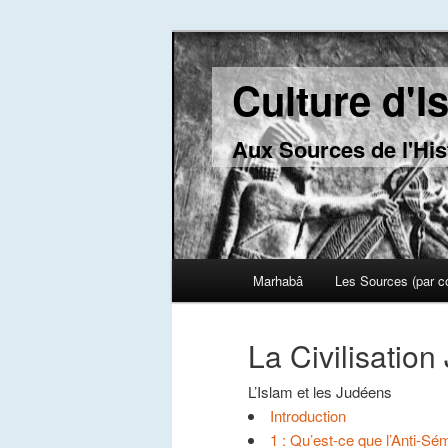
Culture d'I
Aux Sources de l'His
Main menu
Marhabâ
Les Sources (par c
Skip to primary content
Skip to secondary content
La Civilisatio
L’Islam et les Judéens
Introduction
1 : Qu’est-ce que l’Anti-Sé