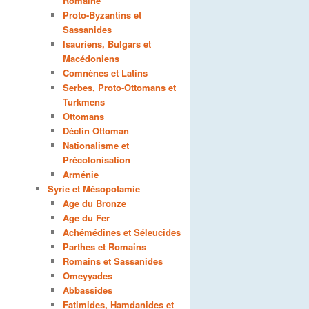
Romaine
Proto-Byzantins et
Sassanides
Isauriens, Bulgars et
Macédoniens
Comnènes et Latins
Serbes, Proto-Ottomans et
Turkmens
Ottomans
Déclin Ottoman
Nationalisme et
Précolonisation
Arménie
Syrie et Mésopotamie
Age du Bronze
Age du Fer
Achémédines et Séleucides
Parthes et Romains
Romains et Sassanides
Omeyyades
Abbassides
Fatimides, Hamdanides et