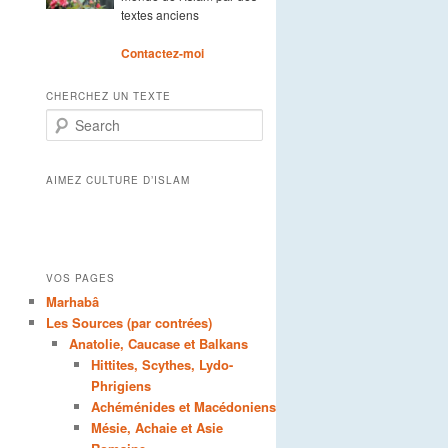
textes anciens
Contactez-moi
CHERCHEZ UN TEXTE
Search
AIMEZ CULTURE D’ISLAM
VOS PAGES
Marhabâ
Les Sources (par contrées)
Anatolie, Caucase et Balkans
Hittites, Scythes, Lydo-
Phrigiens
Achéménides et Macédoniens
Mésie, Achaie et Asie