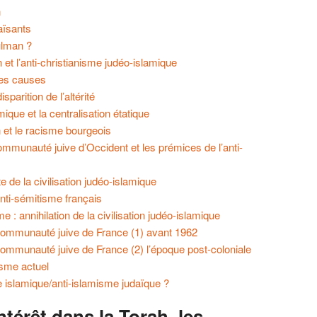
n
daïsants
ulman ?
n et l’anti-christianisme judéo-islamique
_les causes
isparition de l’altérité
amique et la centralisation étatique
 et le racisme bourgeois
communauté juive d’Occident et les prémices de l’anti-
e de la civilisation judéo-islamique
nti-sémitisme français
e : annihilation de la civilisation judéo-islamique
 communauté juive de France (1) avant 1962
communauté juive de France (2) l’époque post-coloniale
tisme actuel
e islamique/anti-islamisme judaïque ?
ntérêt dans la Torah, les