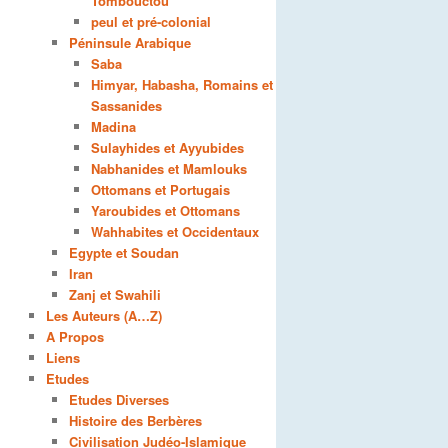
Tombouctou
peul et pré-colonial
Péninsule Arabique
Saba
Himyar, Habasha, Romains et
Sassanides
Madina
Sulayhides et Ayyubides
Nabhanides et Mamlouks
Ottomans et Portugais
Yaroubides et Ottomans
Wahhabites et Occidentaux
Egypte et Soudan
Iran
Zanj et Swahili
Les Auteurs (A…Z)
A Propos
Liens
Etudes
Etudes Diverses
Histoire des Berbères
Civilisation Judéo-Islamique