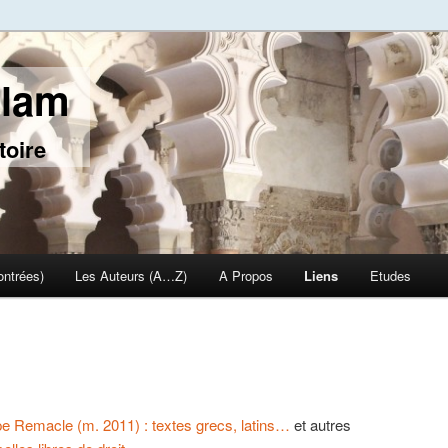
slam
toire
ontrées)
Les Auteurs (A…Z)
A Propos
Liens
Etudes
pe Remacle (m. 2011) : textes grecs, latins…
et autres