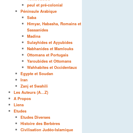
peul et pré-colonial
Péninsule Arabique
Saba
Himyar, Habasha, Romains et
Sassanides
Madina
Sulayhides et Ayyubides
Nabhanides et Mamlouks
Ottomans et Portugais
Yaroubides et Ottomans
Wahhabites et Occidentaux
Egypte et Soudan
Iran
Zanj et Swahili
Les Auteurs (A…Z)
A Propos
Liens
Etudes
Etudes Diverses
Histoire des Berbères
Civilisation Judéo-Islamique