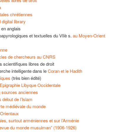
elles libres de droit
a
tales chrétiennes
 digital library
en anglais
apyrologiques et textuelles du VIIè s.
au Moyen-Orient
enne
icles de chercheurs au CNRS
es scientifiques libres de droit
rche intelligente dans le
Coran et le Hadith
iques
(très bien édité)
’Epigraphie Libyque Occidentale
 sources anciennes
 début de l’Islam
arte médiévale du monde
 Orientaux
es, surtout arméniennes et sur l’Arménie
“revue du monde musulman” (1906-1926)