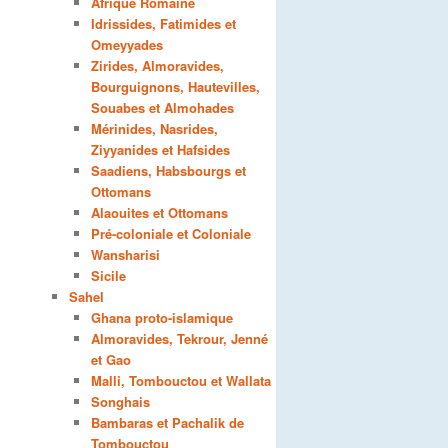
Afrique Romaine
Idrissides, Fatimides et
Omeyyades
Zirides, Almoravides,
Bourguignons, Hautevilles,
Souabes et Almohades
Mérinides, Nasrides,
Ziyyanides et Hafsides
Saadiens, Habsbourgs et
Ottomans
Alaouites et Ottomans
Pré-coloniale et Coloniale
Wansharisi
Sicile
Sahel
Ghana proto-islamique
Almoravides, Tekrour, Jenné
et Gao
Malli, Tombouctou et Wallata
Songhais
Bambaras et Pachalik de
Tombouctou