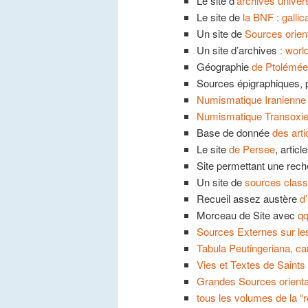
Le site d’
archives univers
Le site de
la BNF : gallic
Un site de
Sources orien
Un site d’archives
: world
Géographie
de Ptolémée
Sources épigraphiques, p
Numismatique Iranienne
Numismatique Transoxi
Base de donnée
des art
Le site
de Persee
, articl
Site permettant une reche
Un site de
sources class
Recueil assez austère
d
Morceau de Site avec
qq
Sources Externes sur les
Tabula Peutingeriana, c
Vies et Textes de Saints
Grandes Sources oriental
tous les volumes de la 