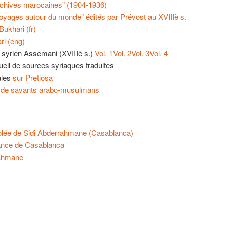
rchives marocaines” (1904-1936)
oyages autour du monde” édités par Prévost au XVIIIè s.
ukhari (fr)
ri (eng)
u syrien Assemani (XVIIIè s.)
Vol. 1
Vol. 2
Vol. 3
Vol. 4
cueil de sources syriaques traduites
ales
sur Pretiosa
 de savants arabo-musulmans
olée de Sidi Abderrahmane (Casablanca)
ance de Casablanca
rahmane