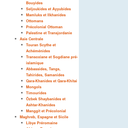
Bouyides
Seljoukides et Ayyubides
Mamluks et Ilkhanides
Ottomans
Précolonial Ottoman
Palestine et Transjordanie
Asie Centrale
Touran Scythe et
Achéménides
Transoxiane et Sogdiane pré-
islamique
Abbassides, Tangs,
Tahirides, Samanides
Qara-Khanides et Qara-Khitai
Mongols
Timourides
Özbek Shaybanides et
Ashtar-Khanides
Manggit et Précolonial
Maghreb, Espagne et Sicile
Libye Préromaine