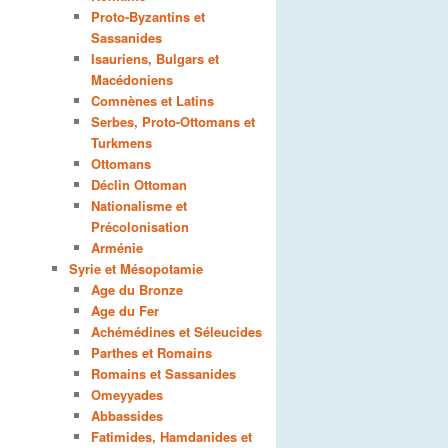
Proto-Byzantins et
Sassanides
Isauriens, Bulgars et
Macédoniens
Comnènes et Latins
Serbes, Proto-Ottomans et
Turkmens
Ottomans
Déclin Ottoman
Nationalisme et
Précolonisation
Arménie
Syrie et Mésopotamie
Age du Bronze
Age du Fer
Achémédines et Séleucides
Parthes et Romains
Romains et Sassanides
Omeyyades
Abbassides
Fatimides, Hamdanides et