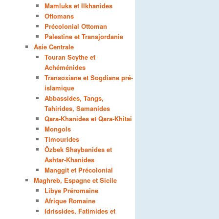
Mamluks et Ilkhanides
Ottomans
Précolonial Ottoman
Palestine et Transjordanie
Asie Centrale
Touran Scythe et
Achéménides
Transoxiane et Sogdiane pré-
islamique
Abbassides, Tangs,
Tahirides, Samanides
Qara-Khanides et Qara-Khitai
Mongols
Timourides
Özbek Shaybanides et
Ashtar-Khanides
Manggit et Précolonial
Maghreb, Espagne et Sicile
Libye Préromaine
Afrique Romaine
Idrissides, Fatimides et