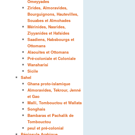
Omeyyades
Zirides, Almoravides,
Bourguignons, Hautevilles,
Souabes et Almohades
Mérinides, Nasrides,
Ziyyanides et Hafsides
Saadiens, Habsbourgs et
Ottomans
Alaouites et Ottomans
Pré-coloniale et Coloniale
Wansharisi
Sicile
Sahel
Ghana proto-islamique
Almoravides, Tekrour, Jenné
et Gao
Malli, Tombouctou et Wallata
Songhais
Bambaras et Pachalik de
Tombouctou
peul et pré-colonial
Péninsule Arabique