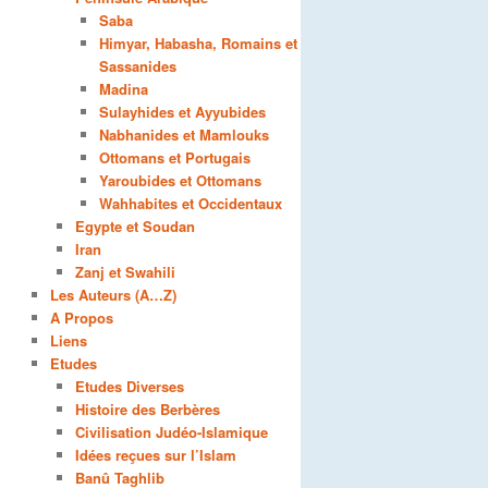
Saba
Himyar, Habasha, Romains et
Sassanides
Madina
Sulayhides et Ayyubides
Nabhanides et Mamlouks
Ottomans et Portugais
Yaroubides et Ottomans
Wahhabites et Occidentaux
Egypte et Soudan
Iran
Zanj et Swahili
Les Auteurs (A…Z)
A Propos
Liens
Etudes
Etudes Diverses
Histoire des Berbères
Civilisation Judéo-Islamique
Idées reçues sur l’Islam
Banû Taghlib