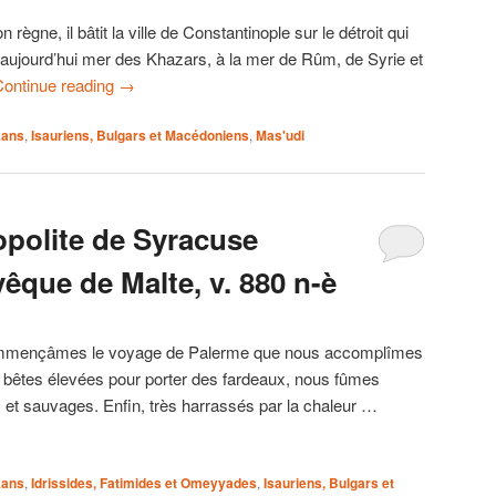
ègne, il bâtit la ville de Constantinople sur le détroit qui
 aujourd’hui mer des Khazars, à la mer de Rûm, de Syrie et
Continue reading
→
kans
,
Isauriens, Bulgars et Macédoniens
,
Mas'udi
polite de Syracuse
êque de Malte, v. 880 n-è
ommençâmes le voyage de Palerme que nous accomplîmes
s bêtes élevées pour porter des fardeaux, nous fûmes
 et sauvages. Enfin, très harrassés par la chaleur …
kans
,
Idrissides, Fatimides et Omeyyades
,
Isauriens, Bulgars et