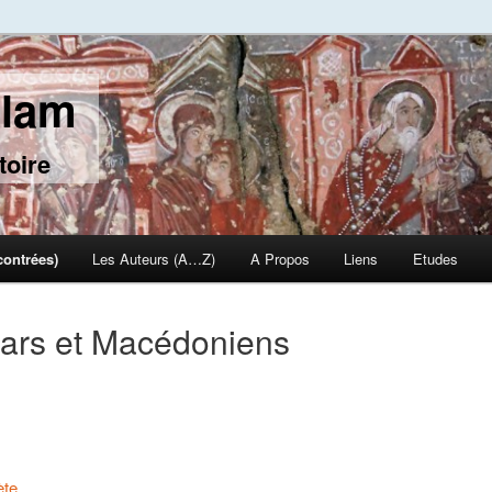
slam
toire
contrées)
Les Auteurs (A…Z)
A Propos
Liens
Etudes
gars et Macédoniens
ète