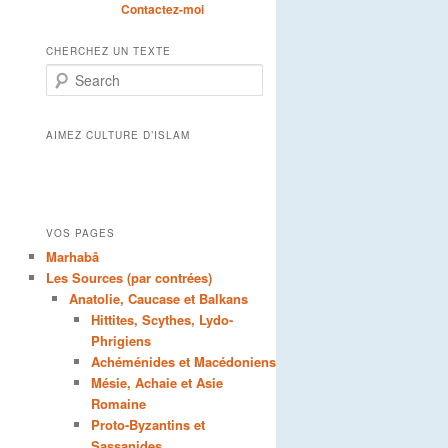
Contactez-moi
CHERCHEZ UN TEXTE
Search
AIMEZ CULTURE D’ISLAM
VOS PAGES
Marhabâ
Les Sources (par contrées)
Anatolie, Caucase et Balkans
Hittites, Scythes, Lydo-
Phrigiens
Achéménides et Macédoniens
Mésie, Achaie et Asie
Romaine
Proto-Byzantins et
Sassanides