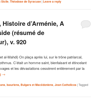
 Sicile
,
Théodose de Syracuse
|
Leave a reply
 Histoire d’Arménie, A
side (résumé de
r), v. 920
al-Mahdi) On plaça après lui, sur le trône patriarcal,
Iothmus. C’était un homme saint, bienfaisant et étincelant
vages et les dévastations cessèrent entièrement par la
ng
→
kans
,
Isauriens, Bulgars et Macédoniens
,
Jean Catholicos
|
Tagged