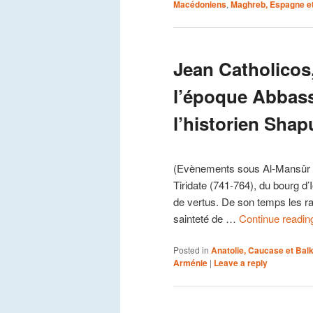
Macédoniens
,
Maghreb, Espagne et
Jean Catholicos,
l’époque Abbas
l’historien Shapu
(Evènements sous Al-Mansûr et 
Tiridate (741-764), du bourg d’
de vertus. De son temps les ra
sainteté de …
Continue readi
Posted in
Anatolie, Caucase et Bal
Arménie
|
Leave a reply