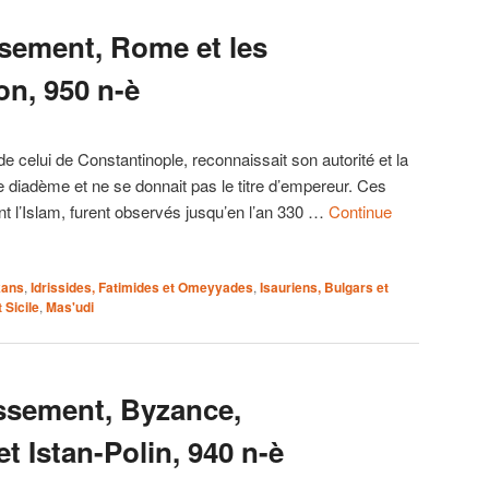
ssement, Rome et les
on, 950 n-è
 celui de Constantinople, reconnaissait son autorité et la
 de diadème et ne se donnait pas le titre d’empereur. Ces
t l’Islam, furent observés jusqu’en l’an 330 …
Continue
kans
,
Idrissides, Fatimides et Omeyyades
,
Isauriens, Bulgars et
 Sicile
,
Mas'udi
ssement, Byzance,
t Istan-Polin, 940 n-è