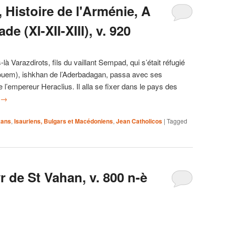
 Histoire de l'Arménie, A
e (XI-XII-XIII), v. 920
Varazdirots, fils du vaillant Sempad, qui s’était réfugié
uem), ishkhan de l’Aderbadagan, passa avec ses
e l’empereur Heraclius. Il alla se fixer dans le pays des
→
kans
,
Isauriens, Bulgars et Macédoniens
,
Jean Catholicos
|
Tagged
 de St Vahan, v. 800 n-è