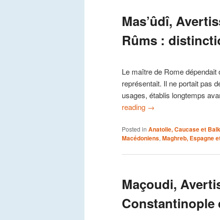
Mas’ûdî, Averti
Rûms : distincti
Le maître de Rome dépendait de
représentait. Il ne portait pas
usages, établis longtemps avan
reading
→
Posted in
Anatolie, Caucase et Bal
Macédoniens
,
Maghreb, Espagne et
Maçoudi, Averti
Constantinople e