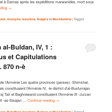
ué à Damas après les expéditions marwanides, mort sous
ading
→
kans
,
Anonyme
,
Isauriens, Bulgars et Macédoniens
|
Tagged
al-Buldan, IV, 1 :
s et Capitulations
. 870 n-è
e de l’Arménie Les quatre provinces (perses) -Shimshat,
ais constituaient l’Arménie IV, -le district d’al-Busfurrajan
aj Tair et Baghrawand constituaient l’Arménie III -Jurzan
 II -as-Sisajan …
Continue reading
→
kans
,
Baladhuri
,
Isauriens, Bulgars et Macédoniens
|
Tagged