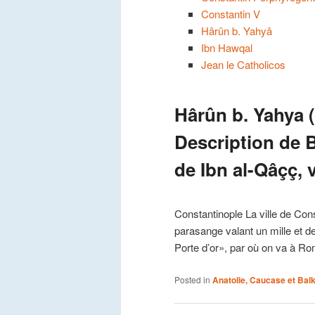
Constantin V
Hârûn b. Yahyâ
Ibn Hawqal
Jean le Catholicos
Hârûn b. Yahya (
Description de B
de Ibn al-Qâçç, v
Constantinople La ville de Con
parasange valant un mille et dem
Porte d’or», par où on va à Ro
Posted in
Anatolie, Caucase et Bal