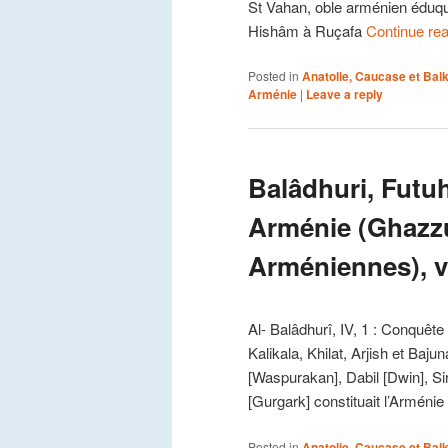
St Vahan, oble arménien éduq
Hishâm à Ruçafa
Continue re
Posted in
Anatolie, Caucase et Bal
Arménie
|
Leave a reply
Balâdhuri, Futuh 
Arménie (Ghazzu
Arméniennes), v
Al- Balâdhurî, IV, 1 : Conquêt
Kalikala, Khilat, Arjish et Bajun
[Waspurakan], Dabil [Dwin], Sir
[Gurgark] constituait l’Arménie
Posted in
Anatolie, Caucase et Bal