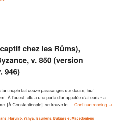
captif chez les Rûms),
yzance, v. 850 (version
. 946)
stantinople fait douze parasanges sur douze, leur
i. À l’ouest, elle a une porte d’or appelée d’ailleurs «la
me. [À Constantinople], se trouve le …
Continue reading
→
kans
,
Hârûn b. Yahya
,
Isauriens, Bulgars et Macédoniens