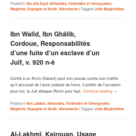
Posted in
Ibn Abi Zayd
,
Idrissides, Fatimides et Omeyyades
,
Maghreb, Espagne et Sicile
,
Wansharisi
|
Tagged
Juifs Maghrébins
Ibn Walîd, Ibn Ghâlib,
Cordoue, Responsabilités
d’une fuite d’un esclave d’un
Juif, v. 920 n-è
Confié à un Amîn (Garant) pour son procès contre son maître
qu’il accusait de l’avoir judaïsé de force, il profite de l’occasion
pour fuir, le Juif attaque l’Amîn pour faut.
Continue reading
→
Posted in
Ibn Lubâba
,
Idrissides, Fatimides et Omeyyades
,
Maghreb, Espagne et Sicile
,
Wansharisi
|
Tagged
Juifs Maghrébins
Al-Lakhmî, Kairouan, Usage