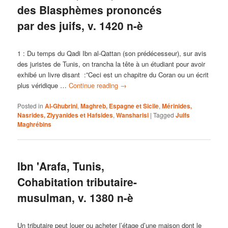
des Blasphèmes prononcés
par des juifs, v. 1420 n-è
1 : Du temps du Qadi Ibn al-Qattan (son prédécesseur), sur avis
des juristes de Tunis, on trancha la tête à un étudiant pour avoir
exhibé un livre disant :”Ceci est un chapitre du Coran ou un écrit
plus véridique …
Continue reading
→
Posted in
Al-Ghubrini
,
Maghreb, Espagne et Sicile
,
Mérinides,
Nasrides, Ziyyanides et Hafsides
,
Wansharisi
|
Tagged
Juifs
Maghrébins
Ibn 'Arafa, Tunis,
Cohabitation tributaire-
musulman, v. 1380 n-è
Un tributaire peut louer ou acheter l’étage d’une maison dont le