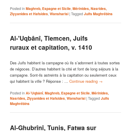
Posted in
Maghreb, Espagne et Sicile
,
Mérinides, Nasrides,
Ziyyanides et Hafsides
,
Wansharisi
|
Tagged
Juifs Maghrébins
Al-'Uqbânî, Tlemcen, Juifs
ruraux et capitation, v. 1410
Des Juifs habitent la campagne où ils s’adonnent à toutes sortes
de négoces. D’autres habitent la cité et font de long séjours à la
campagne. Sont-ils astreints à la capitation ou seulement ceux
qui habitent la ville ? Réponse : …
Continue reading
→
Posted in
Al-'Uqbânî
,
Maghreb, Espagne et Sicile
,
Mérinides,
Nasrides, Ziyyanides et Hafsides
,
Wansharisi
|
Tagged
Juifs
Maghrébins
Al-Ghubrînî, Tunis, Fatwa sur