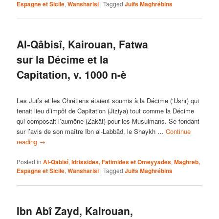
Espagne et Sicile
,
Wansharisi
|
Tagged
Juifs Maghrébins
Al-Qâbisî, Kairouan, Fatwa
sur la Décime et la
Capitation, v. 1000 n-è
Les Juifs et les Chrétiens étaient soumis à la Décime (‘Ushr) qui
tenait lieu d’impôt de Capitation (Jiziya) tout comme la Décime
qui composait l’aumône (Zakât) pour les Musulmans. Se fondant
sur l’avis de son maître Ibn al-Labbâd, le Shaykh …
Continue
reading
→
Posted in
Al-Qâbisî
,
Idrissides, Fatimides et Omeyyades
,
Maghreb,
Espagne et Sicile
,
Wansharisi
|
Tagged
Juifs Maghrébins
Ibn Abî Zayd, Kairouan,