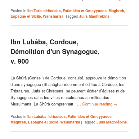
Posted in
Ibn Zarb
,
Idrissides, Fatimides et Omeyyades
,
Maghreb,
Espagne et Sicile
,
Wansharisi
|
Tagged
Juifs Maghrébins
Ibn Lubâba, Cordoue,
Démolition d'un Synagogue,
v. 900
La Shûrâ (Conseil) de Cordoue, consulté, approuve la démolition
d’une synagogue (Shanûgha) récemment édifiée à Cordoue. les
Tributaires, Juifs et Chrétiens, ne peuvent édifier d’églises ni de
Synagogues dans les villes musulmanes au milieu des
Musulmans. La Shûrâ comprennait : …
Continue reading
→
Posted in
Ibn Lubâba
,
Idrissides, Fatimides et Omeyyades
,
Maghreb, Espagne et Sicile
,
Wansharisi
|
Tagged
Juifs Maghrébins