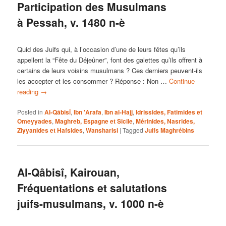
Participation des Musulmans
à Pessah, v. 1480 n-è
Quid des Juifs qui, à l’occasion d’une de leurs fêtes qu’ils
appellent la “Fête du Déjeûner”, font des galettes qu’ils offrent à
certains de leurs voisins musulmans ? Ces derniers peuvent-ils
les accepter et les consommer ? Réponse : Non …
Continue
reading
→
Posted in
Al-Qâbisî
,
Ibn 'Arafa
,
Ibn al-Hajj
,
Idrissides, Fatimides et
Omeyyades
,
Maghreb, Espagne et Sicile
,
Mérinides, Nasrides,
Ziyyanides et Hafsides
,
Wansharisi
|
Tagged
Juifs Maghrébins
Al-Qâbisî, Kairouan,
Fréquentations et salutations
juifs-musulmans, v. 1000 n-è