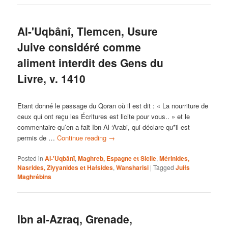
Al-'Uqbânî, Tlemcen, Usure
Juive considéré comme
aliment interdit des Gens du
Livre, v. 1410
Etant donné le passage du Qoran où il est dit : « La nourriture de
ceux qui ont reçu les Écritures est licite pour vous.. » et le
commentaire qu’en a fait Ibn Al-‘Arabi, qui déclare qu*il est
permis de …
Continue reading
→
Posted in
Al-'Uqbânî
,
Maghreb, Espagne et Sicile
,
Mérinides,
Nasrides, Ziyyanides et Hafsides
,
Wansharisi
|
Tagged
Juifs
Maghrébins
Ibn al-Azraq, Grenade,