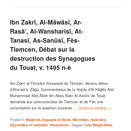
Ibn Zakrî, Al-Mâwâsî, Ar-
Rasâ’, Al-Wansharisî, At-
Tanasî, As-Sanûsî, Fès-
Tlemcen, Débat sur la
destruction des Synagogues
du Touat, v. 1495 n-è
Ibn Zakrī at-Tlimsānī (tisserand de Tlimsān, devenu élève
d’Aḥmad b. Zāġū, Commentateur de la ‘Aqīda d’Al-Hāğib) Abû
Muhammad ‘Abd Allah ibn Aboù Bakr Al-Asiûnî de Touàt
demanda aux jurisconsultes de Tlemcen et de Fâs une
consultation sur la question suivante …
Continue reading
→
Posted in
Maghreb, Espagne et Sicile
,
Mérinides, Nasrides,
Ziyyanides et Hafsides
,
Wansharisi
|
Tagged
Juifs Maghrébins