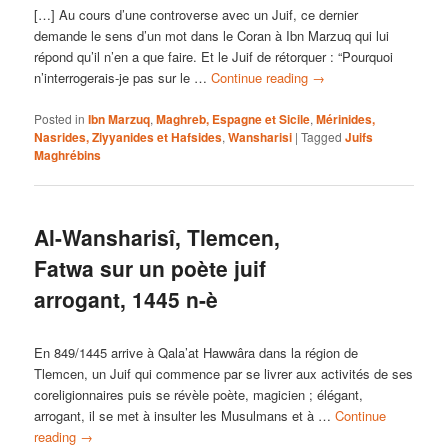
[…] Au cours d’une controverse avec un Juif, ce dernier
demande le sens d’un mot dans le Coran à Ibn Marzuq qui lui
répond qu’il n’en a que faire. Et le Juif de rétorquer : “Pourquoi
n’interrogerais-je pas sur le …
Continue reading
→
Posted in
Ibn Marzuq
,
Maghreb, Espagne et Sicile
,
Mérinides,
Nasrides, Ziyyanides et Hafsides
,
Wansharisi
|
Tagged
Juifs
Maghrébins
Al-Wansharisî, Tlemcen,
Fatwa sur un poète juif
arrogant, 1445 n-è
En 849/1445 arrive à Qala’at Hawwâra dans la région de
Tlemcen, un Juif qui commence par se livrer aux activités de ses
coreligionnaires puis se révèle poète, magicien ; élégant,
arrogant, il se met à insulter les Musulmans et à …
Continue
reading
→