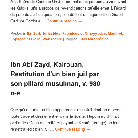
A la Shûra de Cordoue Un Juif est actionné par une Juive devant
les Qâdi-s juifs à propos de revendications qu’elle émet à l’égard
du père du Juif en question ; elle détient un jugement du Grand
Qadi de Cordoue …
Continue reading
→
Posted in
Ibn Zarb
,
Idrissides, Fatimides et Omeyyades
,
Maghreb,
Espagne et Sicile
,
Wansharisi
|
Tagged
Juifs Maghrébins
Ibn Abî Zayd, Kairouan,
Restitution d'un bien juif par
son pillard musulman, v. 980
n-è
Quelqu’un a ravi un bien appartenant à un Juif dont on a perdu
toute trace et désire rentrer dans la licéité. Réponse : S’il fait
partie des Gens du Traité et payant le Kharâj (terrage) on leur
remettra ledit bien. Si …
Continue reading
→