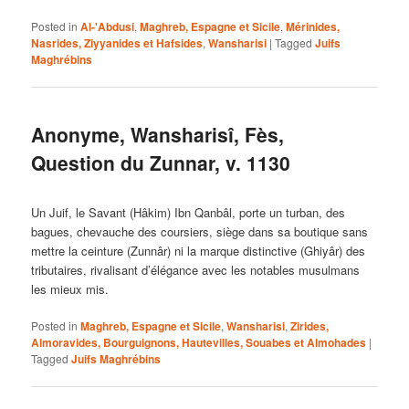
Posted in
Al-'Abdusi
,
Maghreb, Espagne et Sicile
,
Mérinides,
Nasrides, Ziyyanides et Hafsides
,
Wansharisi
|
Tagged
Juifs
Maghrébins
Anonyme, Wansharisî, Fès,
Question du Zunnar, v. 1130
Un Juif, le Savant (Hâkim) Ibn Qanbâl, porte un turban, des
bagues, chevauche des coursiers, siège dans sa boutique sans
mettre la ceinture (Zunnâr) ni la marque distinctive (Ghiyâr) des
tributaires, rivalisant d’élégance avec les notables musulmans
les mieux mis.
Posted in
Maghreb, Espagne et Sicile
,
Wansharisi
,
Zirides,
Almoravides, Bourguignons, Hautevilles, Souabes et Almohades
|
Tagged
Juifs Maghrébins