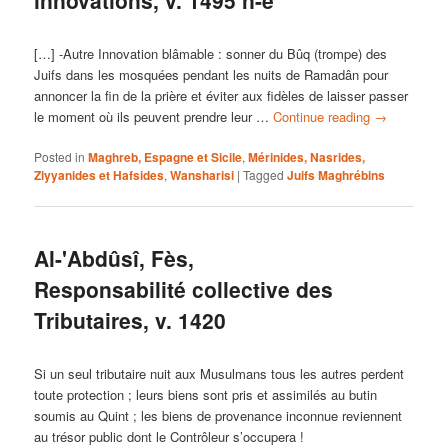
[…] -Autre Innovation blâmable : sonner du Bûq (trompe) des
Juifs dans les mosquées pendant les nuits de Ramadân pour
annoncer la fin de la prière et éviter aux fidèles de laisser passer
le moment où ils peuvent prendre leur …
Continue reading
→
Posted in
Maghreb, Espagne et Sicile
,
Mérinides, Nasrides,
Ziyyanides et Hafsides
,
Wansharisi
|
Tagged
Juifs Maghrébins
Al-'Abdûsî, Fès,
Responsabilité collective des
Tributaires, v. 1420
Si un seul tributaire nuit aux Musulmans tous les autres perdent
toute protection ; leurs biens sont pris et assimilés au butin
soumis au Quint ; les biens de provenance inconnue reviennent
au trésor public dont le Contrôleur s’occupera !