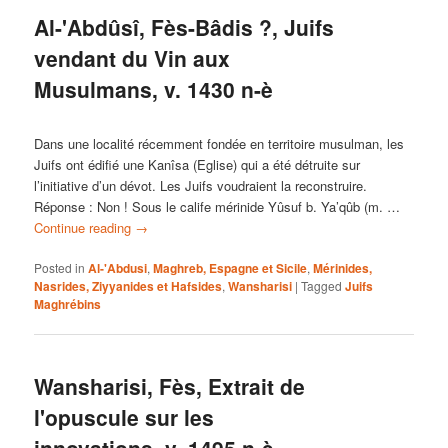
Al-'Abdûsî, Fès-Bâdis ?, Juifs
vendant du Vin aux
Musulmans, v. 1430 n-è
Dans une localité récemment fondée en territoire musulman, les
Juifs ont édifié une Kanîsa (Eglise) qui a été détruite sur
l’initiative d’un dévot. Les Juifs voudraient la reconstruire.
Réponse : Non ! Sous le calife mérinide Yûsuf b. Ya’qûb (m. …
Continue reading
→
Posted in
Al-'Abdusi
,
Maghreb, Espagne et Sicile
,
Mérinides,
Nasrides, Ziyyanides et Hafsides
,
Wansharisi
|
Tagged
Juifs
Maghrébins
Wansharisi, Fès, Extrait de
l'opuscule sur les
innovations, v. 1495 n-è