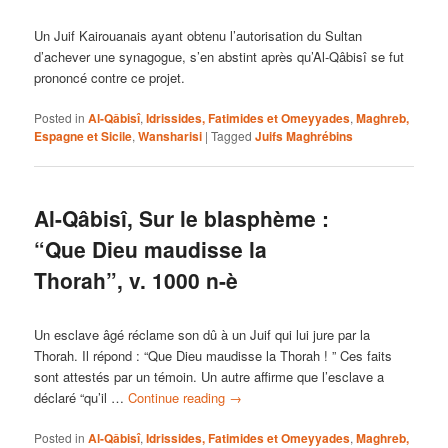
Un Juif Kairouanais ayant obtenu l’autorisation du Sultan
d’achever une synagogue, s’en abstint après qu’Al-Qâbisî se fut
prononcé contre ce projet.
Posted in
Al-Qâbisî
,
Idrissides, Fatimides et Omeyyades
,
Maghreb,
Espagne et Sicile
,
Wansharisi
|
Tagged
Juifs Maghrébins
Al-Qâbisî, Sur le blasphème :
“Que Dieu maudisse la
Thorah”, v. 1000 n-è
Un esclave âgé réclame son dû à un Juif qui lui jure par la
Thorah. Il répond : “Que Dieu maudisse la Thorah ! ” Ces faits
sont attestés par un témoin. Un autre affirme que l’esclave a
déclaré “qu’il …
Continue reading
→
Posted in
Al-Qâbisî
,
Idrissides, Fatimides et Omeyyades
,
Maghreb,