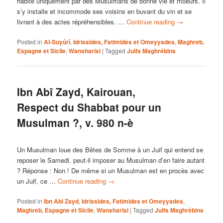
habité uniquement par des Musulmans de bonne vie et moeurs. Il
s’y installe et incommode ses voisins en buvant du vin et se
livrant à des actes répréhensibles. …
Continue reading
→
Posted in
Al-Suyûrî
,
Idrissides, Fatimides et Omeyyades
,
Maghreb,
Espagne et Sicile
,
Wansharisi
|
Tagged
Juifs Maghrébins
Ibn Abî Zayd, Kairouan,
Respect du Shabbat pour un
Musulman ?, v. 980 n-è
Un Musulman loue des Bêtes de Somme à un Juif qui entend se
reposer le Samedi. peut-il imposer au Musulman d’en faire autant
? Réponse : Non ! De même si un Musulman est en procès avec
un Juif, ce …
Continue reading
→
Posted in
Ibn Abi Zayd
,
Idrissides, Fatimides et Omeyyades
,
Maghreb, Espagne et Sicile
,
Wansharisi
|
Tagged
Juifs Maghrébins