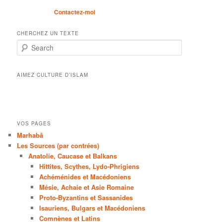
Contactez-moi
CHERCHEZ UN TEXTE
Search
AIMEZ CULTURE D’ISLAM
VOS PAGES
Marhabâ
Les Sources (par contrées)
Anatolie, Caucase et Balkans
Hittites, Scythes, Lydo-Phrigiens
Achéménides et Macédoniens
Mésie, Achaie et Asie Romaine
Proto-Byzantins et Sassanides
Isauriens, Bulgars et Macédoniens
Comnènes et Latins