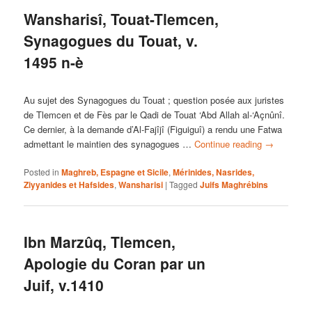
Wansharisî, Touat-Tlemcen,
Synagogues du Touat, v.
1495 n-è
Au sujet des Synagogues du Touat ; question posée aux juristes
de Tlemcen et de Fès par le Qadi de Touat ‘Abd Allah al-‘Açnûnî.
Ce dernier, à la demande d’Al-Fajîjî (Figuiguî) a rendu une Fatwa
admettant le maintien des synagogues …
Continue reading
→
Posted in
Maghreb, Espagne et Sicile
,
Mérinides, Nasrides,
Ziyyanides et Hafsides
,
Wansharisi
|
Tagged
Juifs Maghrébins
Ibn Marzûq, Tlemcen,
Apologie du Coran par un
Juif, v.1410