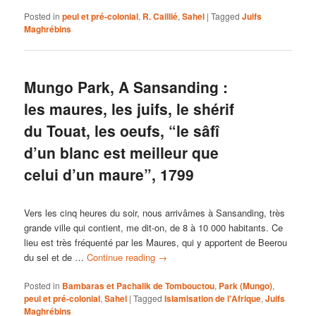
Posted in
peul et pré-colonial
,
R. Caillié
,
Sahel
|
Tagged
Juifs
Maghrébins
Mungo Park, A Sansanding :
les maures, les juifs, le shérif
du Touat, les oeufs, “le sâfî
d’un blanc est meilleur que
celui d’un maure”, 1799
Vers les cinq heures du soir, nous arrivâmes à Sansanding, très
grande ville qui contient, me dit-on, de 8 à 10 000 habitants. Ce
lieu est très fréquenté par les Maures, qui y apportent de Beerou
du sel et de …
Continue reading
→
Posted in
Bambaras et Pachalik de Tombouctou
,
Park (Mungo)
,
peul et pré-colonial
,
Sahel
|
Tagged
Islamisation de l'Afrique
,
Juifs
Maghrébins