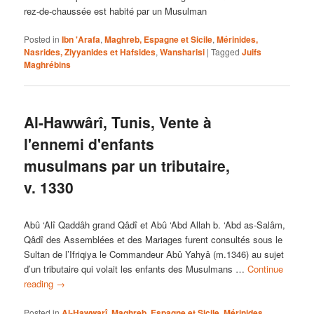
rez-de-chaussée est habité par un Musulman
Posted in
Ibn 'Arafa
,
Maghreb, Espagne et Sicile
,
Mérinides,
Nasrides, Ziyyanides et Hafsides
,
Wansharisi
|
Tagged
Juifs
Maghrébins
Al-Hawwârî, Tunis, Vente à
l'ennemi d'enfants
musulmans par un tributaire,
v. 1330
Abû ‘Alî Qaddâh grand Qâdî et Abû ‘Abd Allah b. ‘Abd as-Salâm,
Qâdî des Assemblées et des Mariages furent consultés sous le
Sultan de l’Ifriqiya le Commandeur Abû Yahyâ (m.1346) au sujet
d’un tributaire qui volait les enfants des Musulmans …
Continue
reading
→
Posted in
Al-Hawwarî
,
Maghreb, Espagne et Sicile
,
Mérinides,