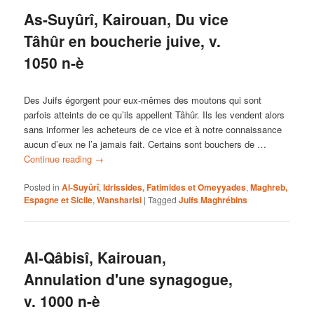
As-Suyûrî, Kairouan, Du vice
Tâhûr en boucherie juive, v.
1050 n-è
Des Juifs égorgent pour eux-mêmes des moutons qui sont
parfois atteints de ce qu’ils appellent Tâhûr. Ils les vendent alors
sans informer les acheteurs de ce vice et à notre connaissance
aucun d’eux ne l’a jamais fait. Certains sont bouchers de …
Continue reading
→
Posted in
Al-Suyûrî
,
Idrissides, Fatimides et Omeyyades
,
Maghreb,
Espagne et Sicile
,
Wansharisi
|
Tagged
Juifs Maghrébins
Al-Qâbisî, Kairouan,
Annulation d'une synagogue,
v. 1000 n-è