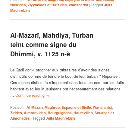
Nasrides, Ziyyanides et Hafsides
,
Wansharisi
|
Tagged
Juifs
Maghrébins
Al-Mazarî, Mahdiya, Turban
teint comme signe du
Dhimmi, v. 1125 n-è
Le Qadî doit-il ordonner aux tributaires d’avoir des signes
distinctifs comme de teindre le bout de leur turban ? Réponse :
Ces signes distinctifs s’imposent dans tous les cas, car les Juifs
habitant avec les Musulmans ont nécessairement des relations
…
Continue reading
→
Posted in
Al-Mazarî
,
Maghreb, Espagne et Sicile
,
Wansharisi
,
Zirides, Almoravides, Bourguignons, Hautevilles, Souabes et
Almohades
|
Tagged
Juifs Maghrébins