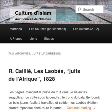
Sear
Culture d'Islam
Aux Sources de l'Histoire
Main menu
Marhabâ
Les Sources (par contrées)
Les Auteurs (A…Z)
Skip to primary content
Skip to secondary content
A Propos
Liens
Etudes
TAG ARCHIVES:
JUIFS MAGHRÉBINS
R. Caillié, Les Laobés, “juifs
de l’Afrique”, 1828
Les nègres mangent la pulpe du fruit crue (le balanites
aegyptica), ou cuite sous la cendre ; le tronc du balanite fournit
un bois jaune, facile à travailler, et solide ; les Laobés (Nation
errante répandue dans toute la partie …
Continue reading
→