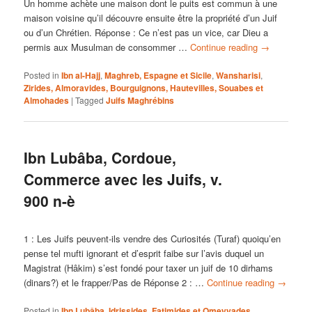
Un homme achète une maison dont le puits est commun à une
maison voisine qu’il découvre ensuite être la propriété d’un Juif
ou d’un Chrétien. Réponse : Ce n’est pas un vice, car Dieu a
permis aux Musulman de consommer …
Continue reading
→
Posted in
Ibn al-Hajj
,
Maghreb, Espagne et Sicile
,
Wansharisi
,
Zirides, Almoravides, Bourguignons, Hautevilles, Souabes et
Almohades
|
Tagged
Juifs Maghrébins
Ibn Lubâba, Cordoue,
Commerce avec les Juifs, v.
900 n-è
1 : Les Juifs peuvent-ils vendre des Curiosités (Turaf) quoiqu’en
pense tel mufti ignorant et d’esprit faibe sur l’avis duquel un
Magistrat (Hâkim) s’est fondé pour taxer un juif de 10 dirhams
(dinars?) et le frapper/Pas de Réponse 2 : …
Continue reading
→
Posted in
Ibn Lubâba
,
Idrissides, Fatimides et Omeyyades
,