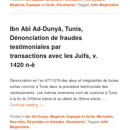
Maghreb, Espagne et Sicile
,
Wansharisi
|
Tagged
Juifs Maghrébins
Ibn Abî Ad-Dunyâ, Tunis,
Dénonciation de fraudes
testimoniales par
transactions avec les Juifs, v.
1420 n-è
Dénonciation en l’an 677/1279 des abus et irrégularités de toutes
sortes commis à Tunis dans la procédure testimoniale des
nantissements. Les mêmes errements sont de coutume à Tunis
à la fin du VIIIème siècle et au début du IXème siècle, …
Continue reading
→
Posted in
Ibn Abi Dunya
,
Maghreb, Espagne et Sicile
,
Mérinides,
Nasrides, Ziyyanides et Hafsides
,
Wansharisi
|
Tagged
Juifs
Maghrébins