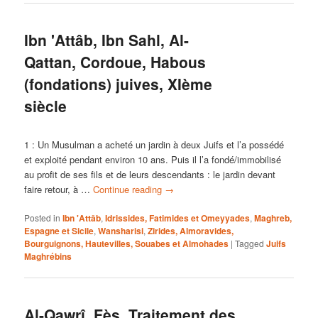
Ibn 'Attâb, Ibn Sahl, Al-
Qattan, Cordoue, Habous
(fondations) juives, XIème
siècle
1 : Un Musulman a acheté un jardin à deux Juifs et l’a possédé
et exploité pendant environ 10 ans. Puis il l’a fondé/immobilisé
au profit de ses fils et de leurs descendants : le jardin devant
faire retour, à …
Continue reading
→
Posted in
Ibn 'Attâb
,
Idrissides, Fatimides et Omeyyades
,
Maghreb,
Espagne et Sicile
,
Wansharisi
,
Zirides, Almoravides,
Bourguignons, Hautevilles, Souabes et Almohades
|
Tagged
Juifs
Maghrébins
Al-Qawrî, Fès, Traitement des