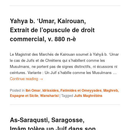
Yahya b. ‘Umar, Kairouan,
Extrait de l’opuscule de droit
commercial, v. 880 n-è
Le Magistrat des Marchés de Kairouan soumet à Yahyâ b. ‘Umar
le cas de Juifs et de Chrétiens qui s’habillent comme les
Musulmans, ne portent pas de signes distinctifs, ni écussons ni
ceintures. Variante : Un Juif s’habille comme les Musulmans …
Continue reading
→
Posted in
Ibn Omar
,
Idrissides, Fatimides et Omeyyades
,
Maghreb,
Espagne et Sicile
,
Wansharisi
|
Tagged
Juifs Maghrébins
As-Saraqusti, Saragosse,
Imâm tolère un Juif dans son