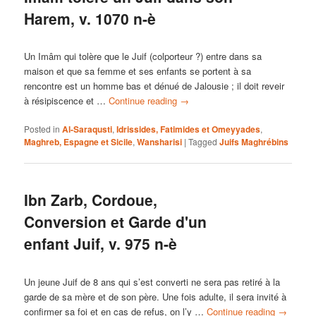
Harem, v. 1070 n-è
Un Imâm qui tolère que le Juif (colporteur ?) entre dans sa
maison et que sa femme et ses enfants se portent à sa
rencontre est un homme bas et dénué de Jalousie ; il doit reveir
à résipiscence et …
Continue reading
→
Posted in
Al-Saraqusti
,
Idrissides, Fatimides et Omeyyades
,
Maghreb, Espagne et Sicile
,
Wansharisi
|
Tagged
Juifs Maghrébins
Ibn Zarb, Cordoue,
Conversion et Garde d'un
enfant Juif, v. 975 n-è
Un jeune Juif de 8 ans qui s’est converti ne sera pas retiré à la
garde de sa mère et de son père. Une fois adulte, il sera invité à
confirmer sa foi et en cas de refus, on l’y …
Continue reading
→