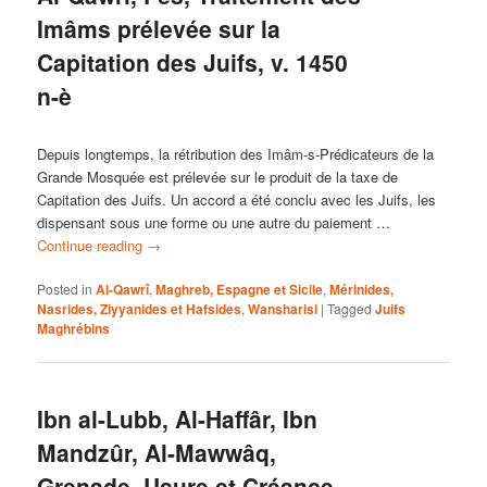
Imâms prélevée sur la
Capitation des Juifs, v. 1450
n-è
Depuis longtemps, la rétribution des Imâm-s-Prédicateurs de la
Grande Mosquée est prélevée sur le produit de la taxe de
Capitation des Juifs. Un accord a été conclu avec les Juifs, les
dispensant sous une forme ou une autre du paiement …
Continue reading
→
Posted in
Al-Qawrî
,
Maghreb, Espagne et Sicile
,
Mérinides,
Nasrides, Ziyyanides et Hafsides
,
Wansharisi
|
Tagged
Juifs
Maghrébins
Ibn al-Lubb, Al-Haffâr, Ibn
Mandzûr, Al-Mawwâq,
Grenade, Usure et Créance