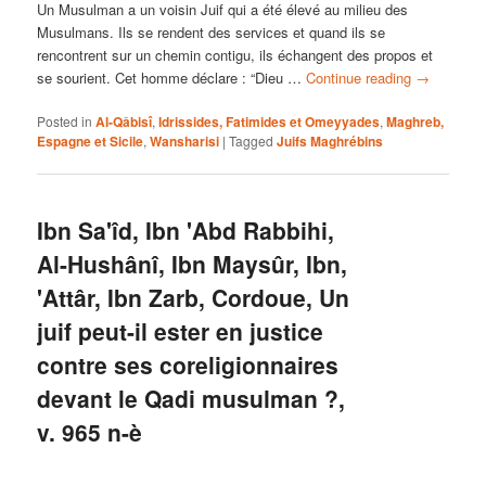
Un Musulman a un voisin Juif qui a été élevé au milieu des
Musulmans. Ils se rendent des services et quand ils se
rencontrent sur un chemin contigu, ils échangent des propos et
se sourient. Cet homme déclare : “Dieu …
Continue reading
→
Posted in
Al-Qâbisî
,
Idrissides, Fatimides et Omeyyades
,
Maghreb,
Espagne et Sicile
,
Wansharisi
|
Tagged
Juifs Maghrébins
Ibn Sa'îd, Ibn 'Abd Rabbihi,
Al-Hushânî, Ibn Maysûr, Ibn,
'Attâr, Ibn Zarb, Cordoue, Un
juif peut-il ester en justice
contre ses coreligionnaires
devant le Qadi musulman ?,
v. 965 n-è