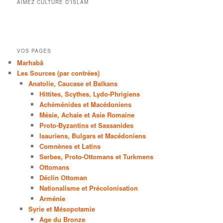
AIMEZ CULTURE D’ISLAM
VOS PAGES
Marhabâ
Les Sources (par contrées)
Anatolie, Caucase et Balkans
Hittites, Scythes, Lydo-Phrigiens
Achéménides et Macédoniens
Mésie, Achaie et Asie Romaine
Proto-Byzantins et Sassanides
Isauriens, Bulgars et Macédoniens
Comnènes et Latins
Serbes, Proto-Ottomans et Turkmens
Ottomans
Déclin Ottoman
Nationalisme et Précolonisation
Arménie
Syrie et Mésopotamie
Age du Bronze