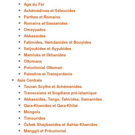
Age du Fer
Achémédines et Séleucides
Parthes et Romains
Romains et Sassanides
Omeyyades
Abbassides
Fatimides, Hamdanides et Bouyides
Seljoukides et Ayyubides
Mamluks et Ilkhanides
Ottomans
Précolonial Ottoman
Palestine et Transjordanie
Asie Centrale
Touran Scythe et Achéménides
Transoxiane et Sogdiane pré-islamique
Abbassides, Tangs, Tahirides, Samanides
Qara-Khanides et Qara-Khitai
Mongols
Timourides
Özbek Shaybanides et Ashtar-Khanides
Manggit et Précolonial