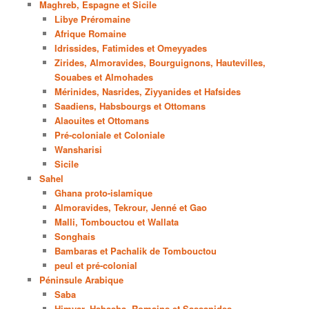
Maghreb, Espagne et Sicile
Libye Préromaine
Afrique Romaine
Idrissides, Fatimides et Omeyyades
Zirides, Almoravides, Bourguignons, Hautevilles,
Souabes et Almohades
Mérinides, Nasrides, Ziyyanides et Hafsides
Saadiens, Habsbourgs et Ottomans
Alaouites et Ottomans
Pré-coloniale et Coloniale
Wansharisi
Sicile
Sahel
Ghana proto-islamique
Almoravides, Tekrour, Jenné et Gao
Malli, Tombouctou et Wallata
Songhais
Bambaras et Pachalik de Tombouctou
peul et pré-colonial
Péninsule Arabique
Saba
Himyar, Habasha, Romains et Sassanides