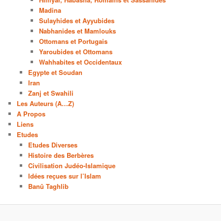
Madina
Sulayhides et Ayyubides
Nabhanides et Mamlouks
Ottomans et Portugais
Yaroubides et Ottomans
Wahhabites et Occidentaux
Egypte et Soudan
Iran
Zanj et Swahili
Les Auteurs (A…Z)
A Propos
Liens
Etudes
Etudes Diverses
Histoire des Berbères
Civilisation Judéo-Islamique
Idées reçues sur l’Islam
Banû Taghlib