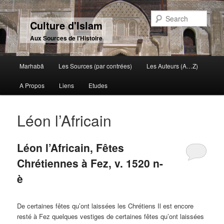
Sear
Culture d'Islam
Aux Sources de l'Histoire
Main menu
Marhabâ
Les Sources (par contrées)
Les Auteurs (A…Z)
Skip to primary content
Skip to secondary content
A Propos
Liens
Etudes
Léon l’Africain
Léon l’Africain, Fêtes
Chrétiennes à Fez, v. 1520 n-
è
De certaines fêtes qu’ont laissées les Chrétiens Il est encore
resté à Fez quelques vestiges de certaines fêtes qu’ont laissées