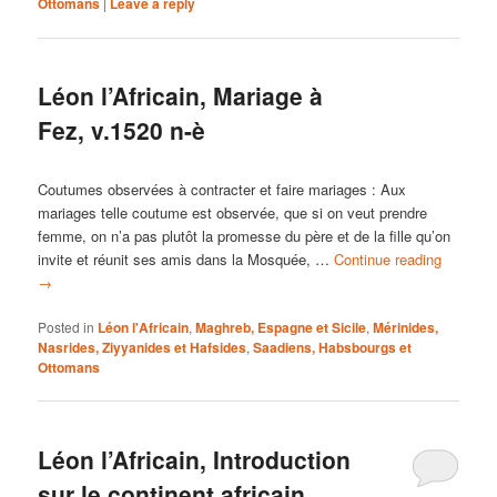
Ottomans
|
Leave a reply
Léon l’Africain, Mariage à
Fez, v.1520 n-è
Coutumes observées à contracter et faire mariages : Aux
mariages telle coutume est observée, que si on veut prendre
femme, on n’a pas plutôt la promesse du père et de la fille qu’on
invite et réunit ses amis dans la Mosquée, …
Continue reading
→
Posted in
Léon l'Africain
,
Maghreb, Espagne et Sicile
,
Mérinides,
Nasrides, Ziyyanides et Hafsides
,
Saadiens, Habsbourgs et
Ottomans
Léon l’Africain, Introduction
sur le continent africain