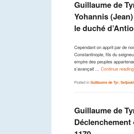
Guillaume de Tyr
Yohannis (Jean
le duché d’Antio
Cependant on apprit par de no
Constantinople, fils du seigneu
empire des peuples appartenant 
s’avançait …
Continue readin
Posted in
Guillaume de Tyr
,
Seljouk
Guillaume de Tyr
Déclenchement de
1170