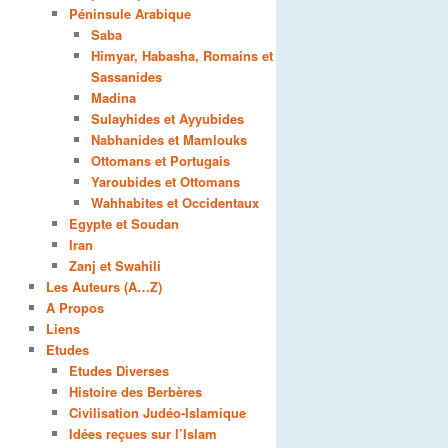
Péninsule Arabique
Saba
Himyar, Habasha, Romains et
Sassanides
Madina
Sulayhides et Ayyubides
Nabhanides et Mamlouks
Ottomans et Portugais
Yaroubides et Ottomans
Wahhabites et Occidentaux
Egypte et Soudan
Iran
Zanj et Swahili
Les Auteurs (A…Z)
A Propos
Liens
Etudes
Etudes Diverses
Histoire des Berbères
Civilisation Judéo-Islamique
Idées reçues sur l’Islam