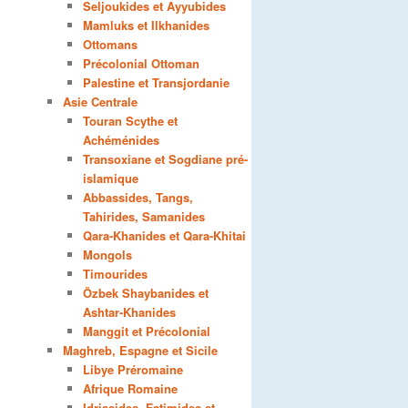
Seljoukides et Ayyubides
Mamluks et Ilkhanides
Ottomans
Précolonial Ottoman
Palestine et Transjordanie
Asie Centrale
Touran Scythe et
Achéménides
Transoxiane et Sogdiane pré-
islamique
Abbassides, Tangs,
Tahirides, Samanides
Qara-Khanides et Qara-Khitai
Mongols
Timourides
Özbek Shaybanides et
Ashtar-Khanides
Manggit et Précolonial
Maghreb, Espagne et Sicile
Libye Préromaine
Afrique Romaine
Idrissides, Fatimides et