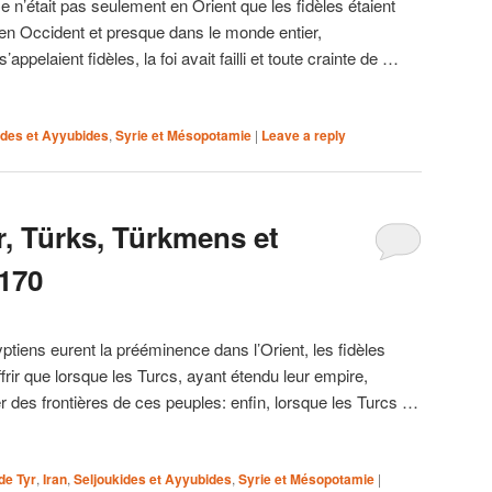
 n’était pas seulement en Orient que les fidèles étaient
 en Occident et presque dans le monde entier,
ppelaient fidèles, la foi avait failli et toute crainte de …
ides et Ayyubides
,
Syrie et Mésopotamie
|
Leave a reply
r, Türks, Türkmens et
1170
ptiens eurent la prééminence dans l’Orient, les fidèles
rir que lorsque les Turcs, ayant étendu leur empire,
des frontières de ces peuples: enfin, lorsque les Turcs …
de Tyr
,
Iran
,
Seljoukides et Ayyubides
,
Syrie et Mésopotamie
|