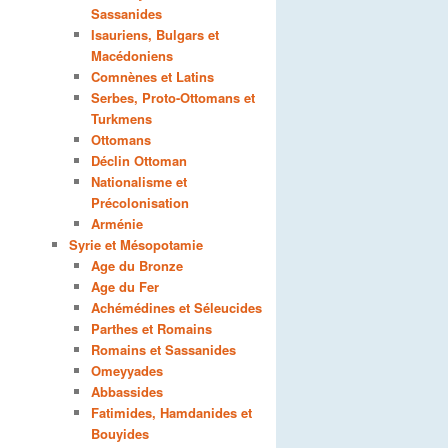
Sassanides
Isauriens, Bulgars et
Macédoniens
Comnènes et Latins
Serbes, Proto-Ottomans et
Turkmens
Ottomans
Déclin Ottoman
Nationalisme et
Précolonisation
Arménie
Syrie et Mésopotamie
Age du Bronze
Age du Fer
Achémédines et Séleucides
Parthes et Romains
Romains et Sassanides
Omeyyades
Abbassides
Fatimides, Hamdanides et
Bouyides