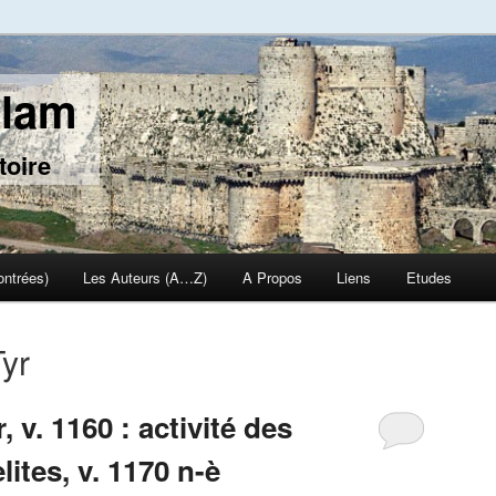
slam
toire
ontrées)
Les Auteurs (A…Z)
A Propos
Liens
Etudes
yr
 v. 1160 : activité des
ites, v. 1170 n-è