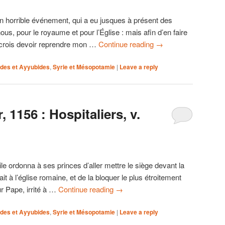
n horrible événement, qui a eu jusques à présent des
s, pour le royaume et pour l’Église : mais afin d’en faire
e crois devoir reprendre mon …
Continue reading
→
ides et Ayyubides
,
Syrie et Mésopotamie
|
Leave a reply
 1156 : Hospitaliers, v.
le ordonna à ses princes d’aller mettre le siège devant la
it à l’église romaine, et de la bloquer le plus étroitement
ur Pape, irrité à …
Continue reading
→
ides et Ayyubides
,
Syrie et Mésopotamie
|
Leave a reply